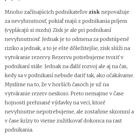
Mnoho začínajúcich podnikateľov
zisk
nepovažuje
za nevyhnutnosť, pokiaľ majú z podnikania príjem
(vyplácajú si mzdu). Zisk je ale pri podnikaní
nevyhnutnosť. Jednak je to odmena za podstúpené
riziko a jednak, a to je ešte dôležitejšie, zisk slúži na
vytváranie rezervy. Rezervu potrebujeme tvoriť v
podnikaní stále. Jednak na ďalší rozvoj ale aj na čas,
kedy sa v podnikaní nebude dariť tak, ako očakávame.
Myslíme na to, že v horších časoch je už na
vytváranie rezerv neskoro. Preto nemajme v čase
hojnosti prehnané výdavky na veci, ktoré
nevyhnutne nepotrebujeme, ale zostaňme skromní a
v čase krízy to vieme zužitkovať dokonca na rast
podnikania.