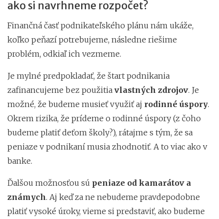
ako si navrhneme rozpočet?
Finančná časť podnikateľského plánu nám ukáže,
koľko peňazí potrebujeme, následne riešime
problém, odkiaľ ich vezmeme.
Je mylné predpokladať, že štart podnikania
zafinancujeme bez použitia
vlastných zdrojov
. Je
možné, že budeme musieť využiť aj
rodinné úspory
.
Okrem rizika, že prídeme o rodinné úspory (z čoho
budeme platiť deťom školy?), rátajme s tým, že sa
peniaze v podnikaní musia zhodnotiť. A to viac ako v
banke.
Ďalšou možnosťou sú
peniaze od kamarátov a
známych
. Aj keď za ne nebudeme pravdepodobne
platiť vysoké úroky, vieme si predstaviť, ako budeme