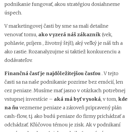
podnikanie fungovať, akou stratégiou dosiahneme
úspech.
V marketingovej časti by sme sa mali detailne
venovať tomu,
ako vyzerá náš zákazník
(vek,
pohlavie, príjem , životný štýl), aký veľký je náš trh a
ako rastie. Rozanalyzujme si taktiež konkurenciu a
dodávateľov.
Finančná časť je najdôležitejšou časťou
. V tejto
časti sa na naše podnikanie pozrime bez emócií, len
cez peniaze. Musíme mať jasno v otázkach potrebnej
vstupnej investície –
aká má byť vysoká
, v tom,
kde
na ňu
vezmeme peniaze a zároveň pripravený plán
cash-flow, t.j. ako budú peniaze do firmy prichádzať a
odchádzať. Kľúčovou témou je zisk. Ak v podnikaní