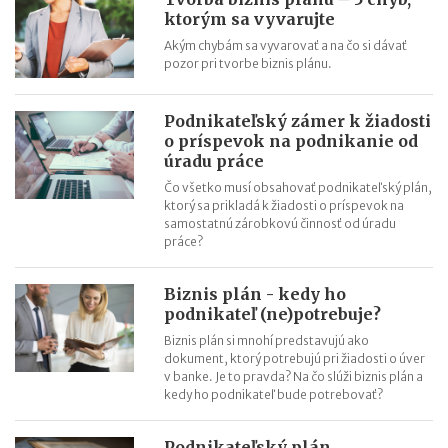
Daňový bonus na zaplatené úroky z hypotéky v praxi
ktorým sa vyvarujte
Akým chybám sa vyvarovať a na čo si dávať
pozor pri tvorbe biznis plánu.
Podnikateľský zámer k žiadosti
o príspevok na podnikanie od
úradu práce
Čo všetko musí obsahovať podnikateľský plán,
ktorý sa prikladá k žiadosti o príspevok na
samostatnú zárobkovú činnosť od úradu
práce?
Biznis plán - kedy ho
podnikateľ (ne)potrebuje?
Biznis plán si mnohí predstavujú ako
dokument, ktorý potrebujú pri žiadosti o úver
v banke. Je to pravda? Na čo slúži biznis plán a
kedy ho podnikateľ bude potrebovať?
Podnikateľský plán