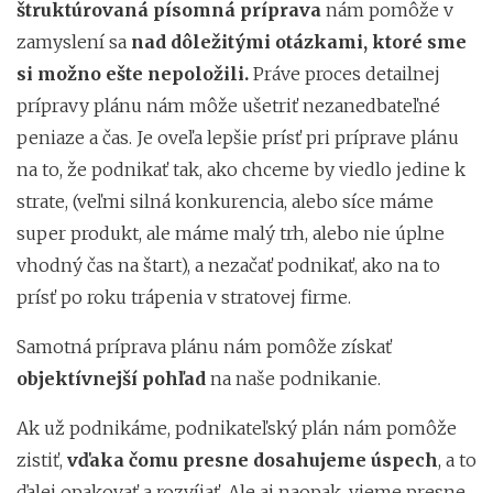
štruktúrovaná písomná príprava
nám pomôže v
zamyslení sa
nad dôležitými otázkami, ktoré sme
si možno ešte nepoložili.
Práve proces detailnej
prípravy plánu nám môže ušetriť nezanedbateľné
peniaze a čas. Je oveľa lepšie prísť pri príprave plánu
na to, že podnikať tak, ako chceme by viedlo jedine k
strate, (veľmi silná konkurencia, alebo síce máme
super produkt, ale máme malý trh, alebo nie úplne
vhodný čas na štart), a nezačať podnikať, ako na to
prísť po roku trápenia v stratovej firme.
Samotná príprava plánu nám pomôže získať
objektívnejší pohľad
na naše podnikanie.
Ak už podnikáme, podnikateľský plán nám pomôže
zistiť,
vďaka čomu presne dosahujeme úspech
, a to
ďalej opakovať a rozvíjať. Ale aj naopak, vieme presne,