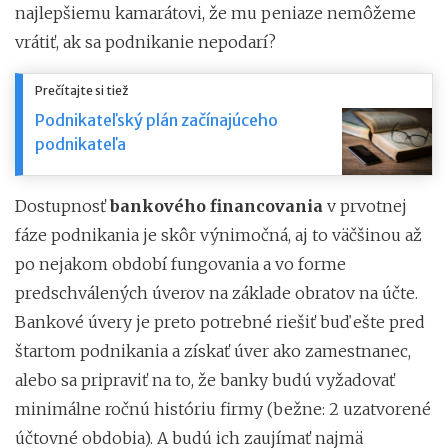
najlepšiemu kamarátovi, že mu peniaze nemôžeme
vrátiť, ak sa podnikanie nepodarí?
Prečítajte si tiež
Podnikateľský plán začínajúceho
podnikateľa
Dostupnosť
bankového financovania
v prvotnej
fáze podnikania je skôr výnimočná, aj to väčšinou až
po nejakom období fungovania a vo forme
predschválených úverov na základe obratov na účte.
Bankové úvery je preto potrebné riešiť buď ešte pred
štartom podnikania a získať úver ako zamestnanec,
alebo sa pripraviť na to, že banky budú vyžadovať
minimálne ročnú históriu firmy (bežne: 2 uzatvorené
účtovné obdobia). A budú ich zaujímať najmä