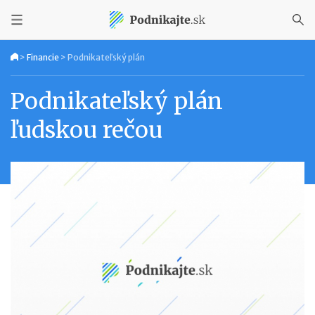
>
Financie
>
Podnikateľský plán
Podnikateľský plán
ľudskou rečou