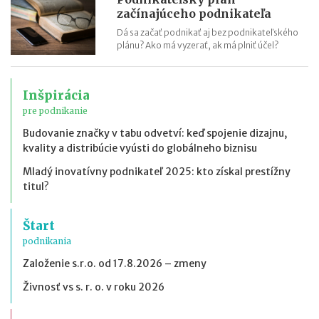
začínajúceho podnikateľa
Dá sa začať podnikať aj bez podnikateľského
plánu? Ako má vyzerať, ak má plniť účel?
Inšpirácia
pre podnikanie
Budovanie značky v tabu odvetví: keď spojenie dizajnu,
kvality a distribúcie vyústi do globálneho biznisu
Mladý inovatívny podnikateľ 2025: kto získal prestížny
titul?
Štart
podnikania
Založenie s.r.o. od 17.8.2026 – zmeny
Živnosť vs s. r. o. v roku 2026