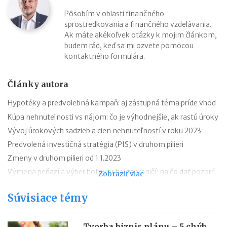
Pôsobím v oblasti finančného
sprostredkovania a finančného vzdelávania.
Ak máte akékoľvek otázky k mojim článkom,
budem rád, keď sa mi ozvete pomocou
kontaktného formulára.
Články autora
Hypotéky a predvolebná kampaň: aj zástupná téma príde vhod
Kúpa nehnuteľnosti vs nájom: čo je výhodnejšie, ak rastú úroky
Vývoj úrokových sadzieb a cien nehnuteľností v roku 2023
Predvolená investičná stratégia (PIS) v druhom pilieri
Zmeny v druhom pilieri od 1.1.2023
Výmena peňazí a výber hotovosti v zahraničí: na čo dať pozor?
Zobraziť viac
AXA DSS či DSS Poštovej banky už budete hľadať márne
Súvisiace témy
Ako zistím, či mám druhý pilier?
Daňový bonus na zaplatené úroky z hypotéky v roku 2022
Tvorba biznis plánu – 5 chýb,