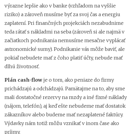
výrazne lepšie ako v banke (vzhľadom na vyššie
riziko) a zároveň musíme byť za svoj čas a energiu
zaplatení. Pri finančných projekciách nezabudnime
teda rátať s nákladmi na seba (zároveň si ale najmä v
začiatkoch podnikania nemusíme mesačne vyplácať
astronomické sumy). Podnikanie vás môže baviť, ale
pokiaľ nebudete mať z čoho platiť účty, nebude mať
dlhú životnosť.
Plán cash-flow
je o tom, ako peniaze do firmy
prichádzajú a odchádzajú. Pamätajme na to, aby sme
mali dostatočné rezervy na mzdy a iné fixné náklady
(nájom, telefón), aj keď ešte nebudeme mať dostatok
zákazníkov alebo budeme mať nezaplatené faktúry.
Výdavky nám totiž môžu vznikať v inom čase ako
príjmy.