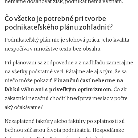
nemáme dosahovať zisk, podnikať nemá význam.
Čo všetko je potrebné pri tvorbe
podnikateľského plánu zohľadniť?
Podnikateľský plán nie je slohová práca. Jeho kvalita
nespočíva v množstve textu bez obsahu.
Pri plánovaní sa zodpovedne a z nadhľadu zamerajme
na všetky podstatné veci. Rátajme ale aj s tým, že sa
niečo môže pokaziť.
Finančnú časť neberme na
ľahkú váhu ani s priveľkým optimizmom.
Čo ak
zákazníci nezačnú chodiť hneď prvý mesiac v počte,
aký očakávame?
Nezaplatené faktúry alebo faktúry po splatnosti sú
bežnou súčasťou života podnikateľa. Hospodárske