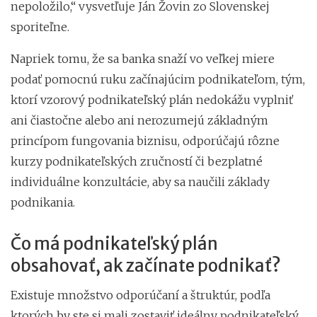
nepoložilo,“ vysvetľuje Ján Žovin zo Slovenskej
sporiteľne.
Napriek tomu, že sa banka snaží vo veľkej miere
podať pomocnú ruku začínajúcim podnikateľom, tým,
ktorí vzorový podnikateľský plán nedokážu vyplniť
ani čiastočne alebo ani nerozumejú základným
princípom fungovania biznisu, odporúčajú rôzne
kurzy podnikateľských zručností či bezplatné
individuálne konzultácie, aby sa naučili základy
podnikania.
Čo má podnikateľský plán
obsahovať, ak začínate podnikať?
Existuje množstvo odporúčaní a štruktúr, podľa
ktorých by ste si mali zostaviť ideálny podnikateľský