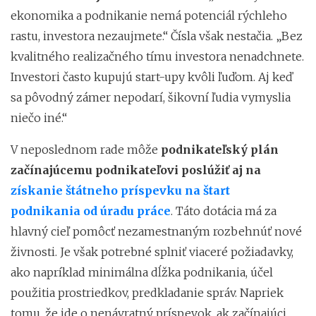
ekonomika a podnikanie nemá potenciál rýchleho
rastu, investora nezaujmete.“ Čísla však nestačia. „Bez
kvalitného realizačného tímu investora nenadchnete.
Investori často kupujú start-upy kvôli ľuďom. Aj keď
sa pôvodný zámer nepodarí, šikovní ľudia vymyslia
niečo iné.“
V neposlednom rade môže
podnikateľský plán
začínajúcemu podnikateľovi poslúžiť aj na
získanie štátneho príspevku na štart
podnikania
od úradu práce
. Táto dotácia má za
hlavný cieľ pomôcť nezamestnaným rozbehnúť nové
živnosti. Je však potrebné splniť viaceré požiadavky,
ako napríklad minimálna dĺžka podnikania, účel
použitia prostriedkov, predkladanie správ. Napriek
tomu, že ide o nenávratný príspevok, ak začínajúci