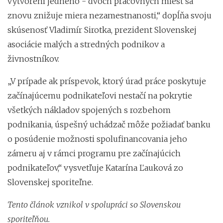
vytvorení jedného - dvoch pracovných miest sa
znovu znižuje miera nezamestnanosti,“ dopĺňa svoju
skúsenosť Vladimír Sirotka, prezident Slovenskej
asociácie malých a stredných podnikov a
živnostníkov.
„V prípade ak príspevok, ktorý úrad práce poskytuje
začínajúcemu podnikateľovi nestačí na pokrytie
všetkých nákladov spojených s rozbehom
podnikania, úspešný uchádzač môže požiadať banku
o posúdenie možnosti spolufinancovania jeho
zámeru aj v rámci programu pre začínajúcich
podnikateľov,“ vysvetľuje Katarína Ľauková zo
Slovenskej sporiteľne.
Tento článok vznikol v spolupráci so Slovenskou
sporiteľňou.