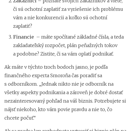
Zákazníci
– poznáte svojich zákazníkov a viete,
či sú ochotní zaplatiť za vyriešenie ich problému
vám a nie konkurencii a koľko sú ochotní
zaplatiť?
Financie
– máte spočítané základné čísla, a teda
zakladateľský rozpočet, plán peňažných tokov
a podobne? Zistite, či sa vám oplatí podnikať.
Ak máte v týchto troch bodoch jasno, je podľa
finančného experta Smoroňa čas poradiť sa
s odborníkom. „Jednak nikto nie je odborník na
všetky aspekty podnikania a zároveň je dobré dostať
nezainteresovaný pohľad na váš biznis. Potrebujete si
nájsť niekoho, kto vám povie pravdu a nie to, čo
chcete počuť.“
Ak sa predsa len rozhodnete vytvoriť si biznis plán na