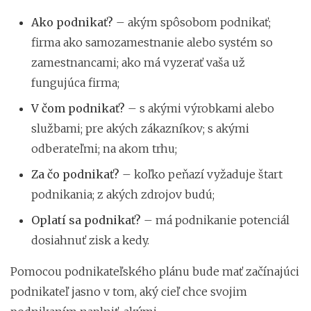
Ako podnikať?
– akým spôsobom podnikať;
firma ako samozamestnanie alebo systém so
zamestnancami; ako má vyzerať vaša už
fungujúca firma;
V čom podnikať?
– s akými výrobkami alebo
službami; pre akých zákazníkov; s akými
odberateľmi; na akom trhu;
Za čo podnikať?
– koľko peňazí vyžaduje štart
podnikania; z akých zdrojov budú;
Oplatí sa podnikať?
– má podnikanie potenciál
dosiahnuť zisk a kedy.
Pomocou podnikateľského plánu bude mať začínajúci
podnikateľ jasno v tom, aký cieľ chce svojim