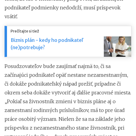
podnikateľ podmienky nedodrží, musí príspevok
vrátiť.
Prečítajte si tiež
Biznis plán - kedy ho podnikateľ
(ne)potrebuje?
Posudzovateľov bude zaujímať najmä to, či sa
začínajúci podnikateľ opäť nestane nezamestnaným,
či dokáže podnikateľský nápad prežiť, prípadne či
okrem seba dokáže vytvoriť aj ďalšie pracovné miesta.
„Pokiaľ sa živnostník zmieni v biznis pláne aj o
zamestnaní rodinných príslušníkov, má to pre úrad
práce osobitý význam. Nielen že sa na základe jeho
príspevku z nezamestnaného stane živnostník, pri