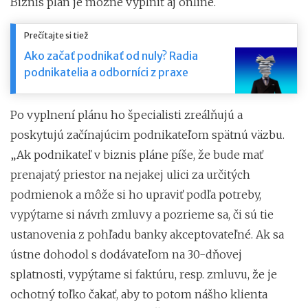
Biznis plán je možné vyplniť aj online.
Prečítajte si tiež
Ako začať podnikať od nuly? Radia
podnikatelia a odborníci z praxe
Po vyplnení plánu ho špecialisti zreálňujú a
poskytujú začínajúcim podnikateľom spätnú väzbu.
„Ak podnikateľ v biznis pláne píše, že bude mať
prenajatý priestor na nejakej ulici za určitých
podmienok a môže si ho upraviť podľa potreby,
vypýtame si návrh zmluvy a pozrieme sa, či sú tie
ustanovenia z pohľadu banky akceptovateľné. Ak sa
ústne dohodol s dodávateľom na 30-dňovej
splatnosti, vypýtame si faktúru, resp. zmluvu, že je
ochotný toľko čakať, aby to potom nášho klienta