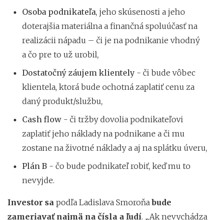
Osoba podnikateľa
, jeho skúsenosti a jeho
doterajšia materiálna a finančná spoluúčasť na
realizácii nápadu – či je na podnikanie vhodný
a čo pre to už urobil,
Dostatočný záujem klientely
- či bude vôbec
klientela, ktorá bude ochotná zaplatiť cenu za
daný produkt/službu,
Cash flow
- či tržby dovolia podnikateľovi
zaplatiť jeho náklady na podnikane a či mu
zostane na životné náklady a aj na splátku úveru,
Plán B
- čo bude podnikateľ robiť, keď mu to
nevyjde.
Investor sa
podľa Ladislava Smoroňa
bude
zameriavať najmä na čísla a ľudí
. „Ak nevychádza