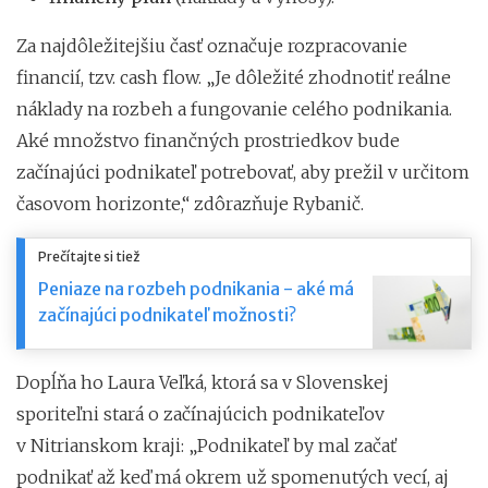
Za najdôležitejšiu časť označuje rozpracovanie
financií, tzv. cash flow. „Je dôležité zhodnotiť reálne
náklady na rozbeh a fungovanie celého podnikania.
Aké množstvo finančných prostriedkov bude
začínajúci podnikateľ potrebovať, aby prežil v určitom
časovom horizonte,“ zdôrazňuje Rybanič.
Prečítajte si tiež
Peniaze na rozbeh podnikania - aké má
začínajúci podnikateľ možnosti?
Dopĺňa ho Laura Veľká, ktorá sa v Slovenskej
sporiteľni stará o začínajúcich podnikateľov
v Nitrianskom kraji: „Podnikateľ by mal začať
podnikať až keď má okrem už spomenutých vecí, aj