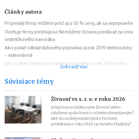
Články autora
Pri predaji firmy môžete prísť aj o 30 % ceny, ak sa nepripravíte
Oceňuje firmy pred kúpou: Nemôžete Octaviu predávať za cenu
sedmičkového bavoráka
Ako podať odklad daňového priznania za rok 2019 elektronicky
- videonávod
Ako vyplniť daňové priznanie živnostníka za rok 2019 online -
Zobraziť viac
videonávod
Tvorba biznis plánu – 5 chýb, ktorým sa vyvarujte
Súvisiace témy
Biznis plán - kedy ho podnikateľ (ne)potrebuje?
Ako prežívajú Vianoce podnikatelia? Odpovedá CEO Martinusu,
Živnosť vs s. r. o. v roku 2026
Tuli, Lulus Bakery či Pizza Mizza
Je lepšie prevádzkovanie živnosti alebo
Dôležité zákony pre podnikateľov sa v roku 2019 menili takmer
založenie spoločnosti s ručením obmedzeným?
Aké sú rozdiely medzi týmito formami
trikrát do mesiaca
podnikania v roku 2026 z právneho hľadiska?
Exekúcia neuhradenej faktúry
Dve tretiny Slovákov vnímajú podnikateľov pozitívne. Zlepšiť