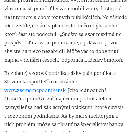
vlastnú päsť, pomôcť by vám mohli vzory dostupné
na internete alebo v rôznych publikáciách. Na základe
nich zistíte, či vám v pláne ešte niečo chýba alebo
ktorú časť ste podcenili. „Snažte sa vzor maximálne
prispôsobiť na svoje podnikanie, t. j. dávajte pozor,
aby ste na niečo nezabudli. Môže vás to dobehnúť
najmä v horších časoch,“ odporúča Ladislav Smoroň.
Bezplatný vzorový podnikateľský plán ponúka aj
Slovenská sporiteľňa na stránke
www.zacinamepodnikat.sk
. Jeho jednoduchá
štruktúra pomôže začínajúcemu podnikateľovi
zamyslieť sa nad základnými otázkami, ktoré súvisia
s rozbehom podnikania. Ak by mal s niektorými z
nich problém, môže sa obrátiť na špecialistov banky.