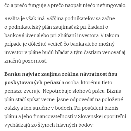
čo a prečo funguje a prečo naopak niečo nefungovalo.
Realita je však iná. Väčšina podnikateľov sa začne
o podnikateľský plán zaujímať až pri žiadaní o
bankový úver alebo pri zháňaní investora. V takom
prípade je dôležité vedieť, čo banka alebo možný
investor v pláne budú hľadať a tým častiam venovať aj
značnú pozornosť.
Banku najviac zaujíma reálna návratnosť ňou
poskytovaných peňazí
a osoba, ktorému tieto
peniaze zveruje. Nepotrebuje slohovú prácu. Biznis
plán stačí spísať vecne, jasne odpovedať na položené
otázky a len stručne v bodoch. Pri posúdení biznis
plánu a jeho financovateľnosti v Slovenskej sporiteľni
vychádzajú zo štyroch hlavných bodov: