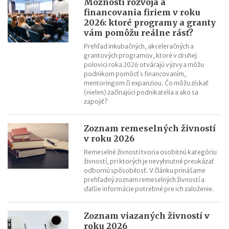
Možnosti rozvoja a
by sa mali vo vzťahu k zamestnancom
financovania firiem v roku
2026: ktoré programy a granty
vám pomôžu reálne rásť?
Prehľad inkubačných, akceleračných a
grantových programov, ktoré v druhej
polovici roka 2026 otvárajú výzvy a môžu
podnikom pomôcť s financovaním,
mentoringom či expanziou. Čo môžu získať
(nielen) začínajúci podnikatelia a ako sa
zapojiť?
Zoznam remeselných živností
v roku 2026
Remeselné živnosti tvoria osobitnú kategóriu
živností, pri ktorých je nevyhnutné preukázať
odbornú spôsobilosť. V článku prinášame
prehľadný zoznam remeselných živností a
ďalšie informácie potrebné pre ich založenie.
Zoznam viazaných živností v
roku 2026