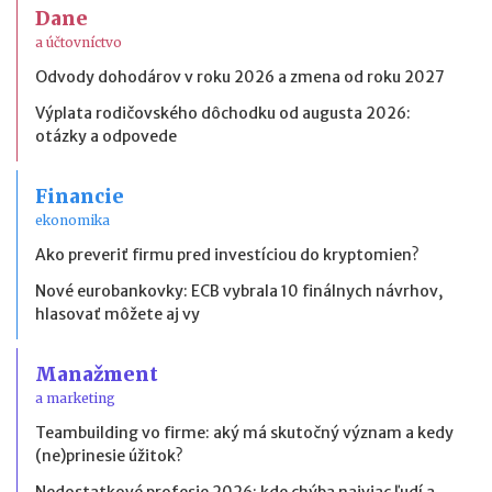
Dane
a účtovníctvo
Odvody dohodárov v roku 2026 a zmena od roku 2027
Výplata rodičovského dôchodku od augusta 2026:
otázky a odpovede
Financie
ekonomika
Ako preveriť firmu pred investíciou do kryptomien?
Nové eurobankovky: ECB vybrala 10 finálnych návrhov,
hlasovať môžete aj vy
Manažment
a marketing
Teambuilding vo firme: aký má skutočný význam a kedy
(ne)prinesie úžitok?
Nedostatkové profesie 2026: kde chýba najviac ľudí a