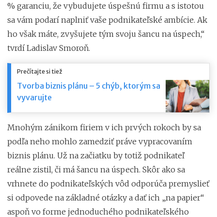
% garanciu, že vybudujete úspešnú firmu a s istotou
sa vám podarí naplniť vaše podnikateľské ambície. Ak
ho však máte, zvyšujete tým svoju šancu na úspech,“
tvrdí Ladislav Smoroň.
Prečítajte si tiež
Tvorba biznis plánu – 5 chýb, ktorým sa
vyvarujte
Mnohým zánikom firiem v ich prvých rokoch by sa
podľa neho mohlo zamedziť práve vypracovaním
biznis plánu. Už na začiatku by totiž podnikateľ
reálne zistil, či má šancu na úspech. Skôr ako sa
vrhnete do podnikateľských vôd odporúča premyslieť
si odpovede na základné otázky a dať ich „na papier“
aspoň vo forme jednoduchého podnikateľského