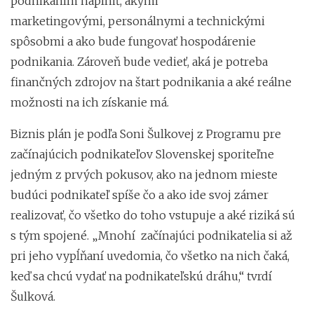
podnikaním naplniť, akými
marketingovými, personálnymi a technickými
spôsobmi a ako bude fungovať hospodárenie
podnikania. Zároveň bude vedieť, aká je potreba
finančných zdrojov na štart podnikania a aké reálne
možnosti na ich získanie má.
Biznis plán je podľa Soni Šulkovej z Programu pre
začínajúcich podnikateľov Slovenskej sporiteľne
jedným z prvých pokusov, ako na jednom mieste
budúci podnikateľ spíše čo a ako ide svoj zámer
realizovať, čo všetko do toho vstupuje a aké riziká sú
s tým spojené. „Mnohí začínajúci podnikatelia si až
pri jeho vypĺňaní uvedomia, čo všetko na nich čaká,
keď sa chcú vydať na podnikateľskú dráhu,“ tvrdí
Šulková.