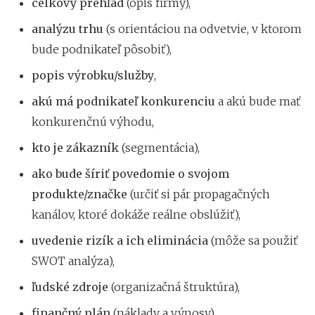
celkový prehľad
(opis firmy),
analýzu trhu
(s orientáciou na odvetvie, v ktorom
bude podnikateľ pôsobiť),
popis výrobku/služby
,
akú má podnikateľ konkurenciu
a akú bude mať
konkurenčnú výhodu,
kto je zákazník
(segmentácia),
ako bude šíriť povedomie o svojom
produkte/značke
(určiť si pár propagačných
kanálov, ktoré dokáže reálne obslúžiť),
uvedenie rizík a ich eliminácia
(môže sa použiť
SWOT analýza),
ľudské zdroje
(organizačná štruktúra),
finančný plán
(náklady a výnosy).