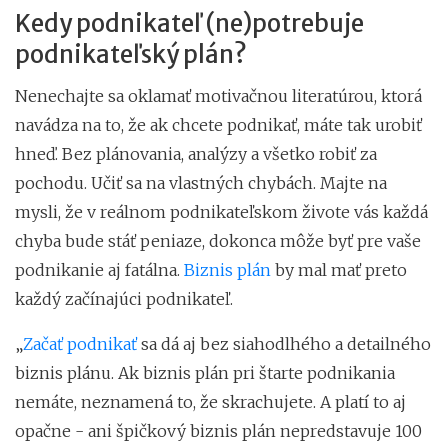
Kedy podnikateľ (ne)potrebuje
podnikateľský plán?
Nenechajte sa oklamať motivačnou literatúrou, ktorá
navádza na to, že ak chcete podnikať, máte tak urobiť
hneď. Bez plánovania, analýzy a všetko robiť za
pochodu. Učiť sa na vlastných chybách. Majte na
mysli, že v reálnom podnikateľskom živote vás každá
chyba bude stáť peniaze, dokonca môže byť pre vaše
podnikanie aj fatálna.
Biznis plán
by mal mať preto
každý začínajúci podnikateľ.
„
Začať podnikať
sa dá aj bez siahodlhého a detailného
biznis plánu. Ak biznis plán pri štarte podnikania
nemáte, neznamená to, že skrachujete. A platí to aj
opačne - ani špičkový biznis plán nepredstavuje 100