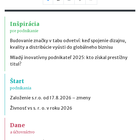
Inšpirácia
pre podnikanie
Budovanie značky v tabu odvetví: keď spojenie dizajnu,
kvality a distribúcie vyústi do globálneho biznisu
Mladý inovatívny podnikateľ 2025: kto získal prestížny
titul?
Štart
podnikania
Založenie s.r.o. od 17.8.2026 – zmeny
Živnosť vs s. r. o. v roku 2026
Dane
a účtovníctvo