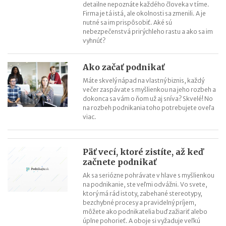
detailne nepoznáte každého človeka v tíme.
Firma je tá istá, ale okolnosti sa zmenili. A je
nutné sa im prispôsobiť. Aké sú
nebezpečenstvá prirýchleho rastu a ako sa im
vyhnúť?
Ako začať podnikať
Máte skvelý nápad na vlastný biznis, každý
večer zaspávate s myšlienkou na jeho rozbeh a
dokonca sa vám o ňom už aj sníva? Skvelé! No
na rozbeh podnikania toho potrebujete oveľa
viac.
Päť vecí, ktoré zistíte, až keď
začnete podnikať
Ak sa seriózne pohrávate v hlave s myšlienkou
na podnikanie, ste veľmi odvážni. Vo svete,
ktorý má rád istoty, zabehané stereotypy,
bezchybné procesy a pravidelný príjem,
môžete ako podnikatelia buď zažiariť alebo
úplne pohorieť. A oboje si vyžaduje veľkú