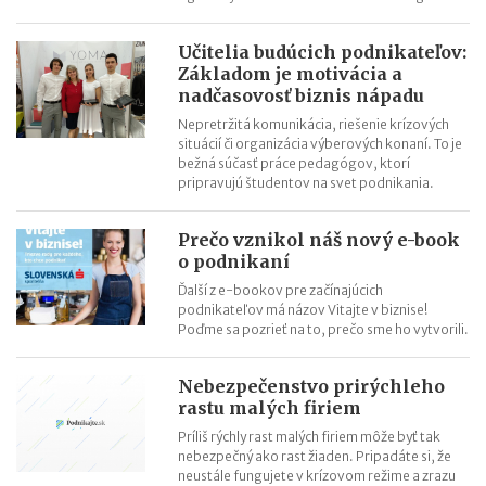
Učitelia budúcich podnikateľov:
Základom je motivácia a
nadčasovosť biznis nápadu
Nepretržitá komunikácia, riešenie krízových
situácií či organizácia výberových konaní. To je
bežná súčasť práce pedagógov, ktorí
pripravujú študentov na svet podnikania.
Prečo vznikol náš nový e-book
o podnikaní
Ďalší z e-bookov pre začínajúcich
podnikateľov má názov Vitajte v biznise!
Poďme sa pozrieť na to, prečo sme ho vytvorili.
Nebezpečenstvo prirýchleho
rastu malých firiem
Príliš rýchly rast malých firiem môže byť tak
nebezpečný ako rast žiaden. Pripadáte si, že
neustále fungujete v krízovom režime a zrazu