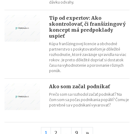
dávku odvahy.
Tip od expertov: Ako
skontrolovať, či franšízingový
koncept má predpoklady
uspieť
Kúpa franšízingovej licencie a obchodné
partnerstvo s poskytovateľom je dôležité
rozhodnutie, ktoré zaväzuje spravidla na viac
rokov. Je preto dôležité dopriať si dostatok
času na vyhodnotenie a porovnanie rôznych
ponúk.
Ako som začal podnikať
Prečo som sa rozhodol začať podnikať? Na
čom som sa počas podnikania popálil? Čomu je
potrebné sa v podnikaní vyvarovať?
Nasledujúca stran
1
2
...
9
»