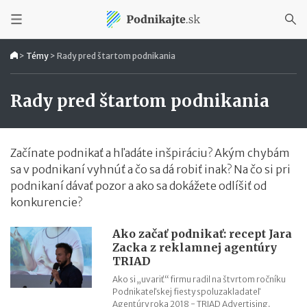
>
Témy
>
Rady pred štartom podnikania
Rady pred štartom podnikania
Začínate podnikať a hľadáte inšpiráciu? Akým chybám
sa v podnikaní vyhnúť a čo sa dá robiť inak? Na čo si pri
podnikaní dávať pozor a ako sa dokážete odlíšiť od
konkurencie?
Ako začať podnikať: recept Jara
Zacka z reklamnej agentúry
TRIAD
Ako si „uvariť“ firmu radil na štvrtom ročníku
Podnikateľskej fiesty spoluzakladateľ
Agentúry roka 2018 - TRIAD Advertising.