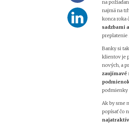
na požiadan
najmä na trh
konca roka č
sadzbami 
preplatenie 
Banky si ta
klientov je 
nových, a pr
zaujímavé 
podmienok,
podmienky z
Ak by sme m
popísať čo n
najatraktív