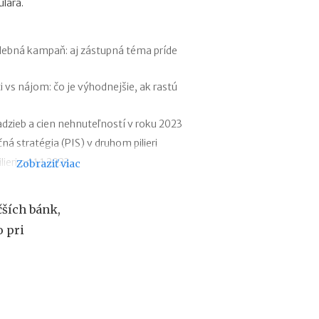
lára.
f
i
r
m
lebná kampaň: aj zástupná téma príde
e
:
 vs nájom: čo je výhodnejšie, ak rastú
a
k
ý
dzieb a cien nehnuteľností v roku 2023
m
ná stratégia (PIS) v druhom pilieri
á
eri od 1.1.2023
Zobraziť viac
s
k
ber hotovosti v zahraničí: na čo dať
u
t
ších bánk,
štovej banky už budete hľadať márne
o
o pri
č
druhý pilier?
n
aplatené úroky z hypotéky v roku 2022
ý
platené úroky z hypotéky v praxi
v
ý
z