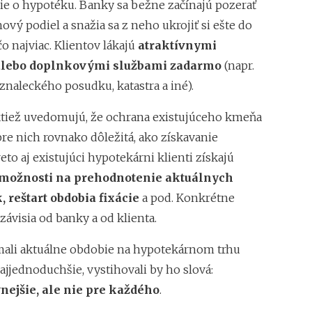
ie o hypotéku. Banky sa bežne začínajú pozerať
ový podiel a snažia sa z neho ukrojiť si ešte do
o najviac. Klientov lákajú
atraktívnymi
alebo doplnkovými službami zadarmo
(napr.
znaleckého posudku, katastra a iné).
ktiež uvedomujú, že ochrana existujúceho kmeňa
pre nich rovnako dôležitá, ako získavanie
eto aj existujúci hypotekárni klienti získajú
možnosti na prehodnotenie aktuálnych
 reštart obdobia fixácie
a pod. Konkrétne
ávisia od banky a od klienta.
ali aktuálne obdobie na hypotekárnom trhu
ajjednoduchšie, vystihovali by ho slová:
nejšie, ale nie pre každého
.