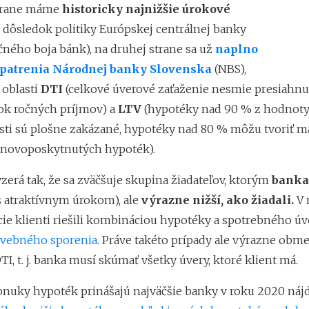
strane máme
historicky najnižšie úrokové
 dôsledok politiky Európskej centrálnej banky
ného boja bánk), na druhej strane sa už
naplno
opatrenia Národnej banky Slovenska
(NBS),
 oblasti
DTI
(celkové úverové zaťaženie nesmie presiahnu
k ročných príjmov) a
LTV
(hypotéky nad 90 % z hodnot
ti sú plošne zakázané, hypotéky nad 80 % môžu tvoriť 
 novoposkytnutých hypoték).
yzerá tak, že sa zväčšuje skupina žiadateľov, ktorým
banka 
 s atraktívnym úrokom), ale
výrazne nižší, ako žiadali.
V 
cie klienti riešili kombináciou hypotéky a spotrebného úv
avebného sporenia
. Práve takéto prípady ale výrazne obm
I, t. j. banka musí skúmať všetky úvery, ktoré klient má.
onuky hypoték prinášajú najväčšie banky v roku 2020 nájd