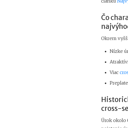
článku
Najv
Čo char
najvýho
Okrem vyšši
Nízke úr
Atraktí
Viac
cro
Preplate
Historic
cross-se
Úrok okolo 0