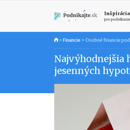
Inšpirácia
pre podnikani
>
Financie
>
Osobné financie pod
Najvýhodnejšia 
jesenných hypo