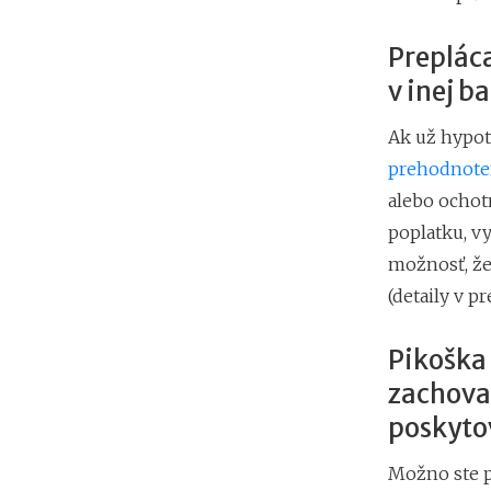
Preplác
v inej b
Ak už hypot
prehodnoten
alebo ochotn
poplatku, v
možnosť, že
(detaily v p
Pikoška 
zachova
poskyto
Možno ste p