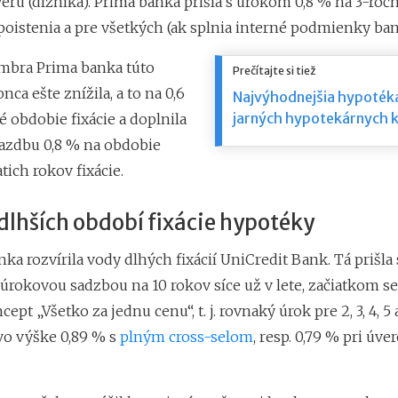
eru (dlžníka). Prima banka prišla s úrokom 0,8 % na 3-ro
 poistenia a pre všetkých (ak splnia interné podmienky ban
mbra Prima banka túto
Prečítajte si tiež
ca ešte znížila, a to na 0,6
Najvýhodnejšia hypoték
jarných hypotekárnych 
 obdobie fixácie a doplnila
sazdbu 0,8 % na obdobie
atich rokov fixácie.
lhších období fixácie hypotéky
ka rozvírila vody dlhých fixácií UniCredit Bank. Tá prišla
úrokovou sadzbou na 10 rokov síce už v lete, začiatkom s
ept „Všetko za jednu cenu“, t. j. rovnaký úrok pre 2, 3, 4, 5
o vo výške 0,89 % s
plným cross-selom
, resp. 0,79 % pri úv