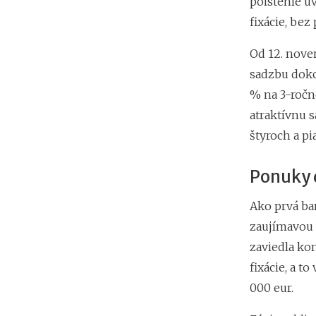
poistenie úv
fixácie, bez
Od 12. nove
sadzbu dokon
% na 3-ročné
atraktívnu 
štyroch a pi
Ponuky d
Ako prvá ban
zaujímavou 
zaviedla konc
fixácie, a t
000 eur.