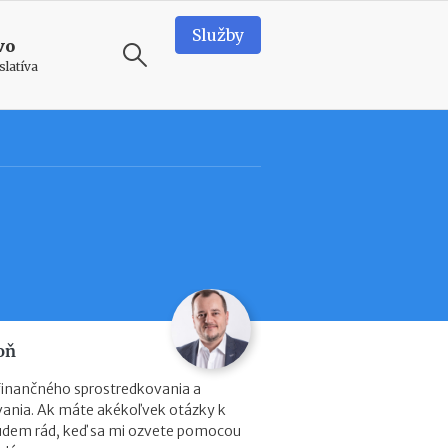
Služby
vo
slatíva
ODPORÚČAME
T
e
a
m
b
u
i
l
d
oň
i
n
finančného sprostredkovania a
g
vania. Ak máte akékoľvek otázky k
v
dem rád, keď sa mi ozvete pomocou
o