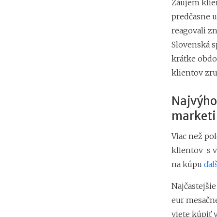
Záujem klie
predčasne uk
reagovali z
Slovenská s
krátke obdob
klientov zru
Najvýhod
marketi
Viac než pol
klientov s 
na kúpu
ďal
Najčastejšie
eur mesačne
viete kúpiť 