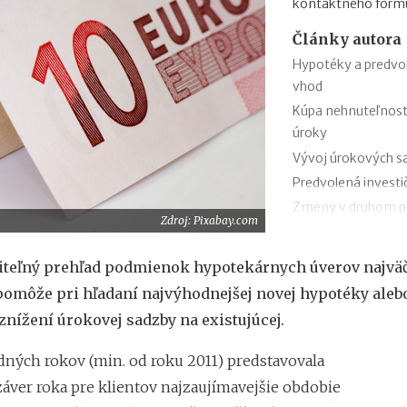
kontaktného formu
Články autora
Hypotéky a predvo
vhod
Kúpa nehnuteľnosti
úroky
Vývoj úrokových sa
Predvolená investič
Zmeny v druhom pili
Zdroj: Pixabay.com
Výmena peňazí a vý
pozor?
teľný prehľad podmienok hypotekárnych úverov najväč
AXA DSS či DSS Po
pomôže pri hľadaní najvýhodnejšej novej hypotéky aleb
Ako zistím, či mám 
znížení úrokovej sadzby na existujúcej.
Daňový bonus na z
Daňový bonus na za
dných rokov (min. od roku 2011) predstavovala
 záver roka pre klientov najzaujímavejšie obdobie