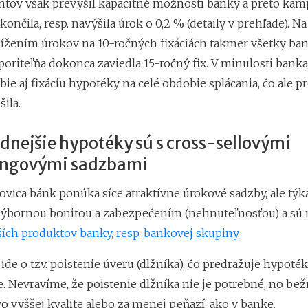
ntov však prevýšil kapacitné možnosti banky a preto ka
ončila, resp. navýšila úrok o 0,2 % (detaily v prehľade). N
nížením úrokov na 10-ročných fixáciách takmer všetky ban
poriteľňa dokonca zaviedla 15-ročný fix. V minulosti bank
ie aj fixáciu hypotéky na celé obdobie splácania, čo ale 
šila.
nejšie hypotéky sú s cross-sellovými
ngovými sadzbami
ovica bánk ponúka síce atraktívne úrokové sadzby, ale týka
výbornou bonitou a zabezpečením (nehnuteľnosťou) a sú 
ších produktov banky, resp. bankovej skupiny
.
 ide o tzv. poistenie úveru (dlžníka), čo predražuje hypoté
. Nevravíme, že poistenie dlžníka nie je potrebné, no bež
vo vyššej kvalite alebo za menej peňazí, ako v banke.