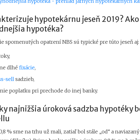
ýhodnejšia hypotéka - prehľad jarných hypotekárnych k
akterizuje hypotekárnu jeseň 2019? Ako
dnejšia hypotéka?
e spomenutých opatrení NBS sú typické pre túto jeseň aj:
oky,
vne dlhé
fixácie
,
ss-sell
sadzieb,
nie poplatku pri prechode do inej banky.
ky najnižšia úroková sadzba hypotéky b
llu
,8 % sme na trhu už mali, zatiaľ bol stále „od“ a naviazaný