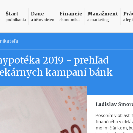
Štart
Dane
Financie
Manažment
Prá
e
podnikania
a účtovníctvo
ekonomika
a marketing
a legi
nikateľa
hypotéka 2019 - prehľad
tekárnych kampaní bánk
Ladislav Smor
Pôsobím v oblasti 
finančného vzdelá
mojim článkom, bu