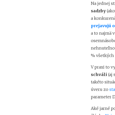
Na jednej 
sadzby
(ako
a konkurenč
prejavujú 
a to najmä v
osemnásobo
nehnuteľnos
% všetkých
V praxi to v
schváli
(aj
takéto situá
úveru zo
st
parameter DT
Aké jarné p