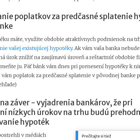
anie poplatkov za predčasné splatenie 
anke
éku máte, využite obdobie atraktívnych podmienok na tr
ie vašej existujúcej hypotéky
. Ak vám vaša banka nebud
á úrok znížiť na zaujímavú úroveň a reštartnúť obdobie fi
ymeňte ju. Päť bánk vám dnes pri prenesení hypotéky k 
 vám poplatok za predčasné splatenie v pôvodnej banke pr
rehľade)
na záver - v
yjadrenia bankárov, že pri
ní nízkych úrokov na trhu budú prehod
vanie hypoték
ostrehli v médiách
Prečítajte si tiež