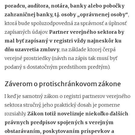
poradcu, audítora, notára, banky alebo pobočky
zahraničnej banky, t.j. osoby „oprávnenej osoby“
,
ktorá bude spoluzodpovedná za správnosť a úplnosť
zapísaných údajov.
Partner verejného sektora by
mal byť zapísaný v registri vždy najneskôr ku
dňu uzavretia zmluvy
, na základe ktorej čerpá
verejné prostriedky (návrh na zápis tak musí byť
podaný s dostatočným predstihom predtým).
Záverom o protischránkovom zákone
I keď je samotný zákon o registri partnerov verejného
sektora stručný, jeho praktický dosah je pomerne
rozsiahly.
Zákon totiž novelizuje niekoľko ďalších
právnych predpisov spojených s verejným
obstarávaním, poskytovaním príspevkov a