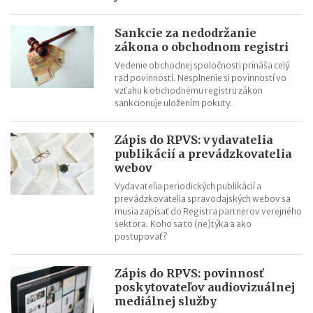
EÚ až do výšky 1 500 EUR?
Výmaz organizačných zložiek, ktoré do 30. 9. 2021 nepotvrdia
Sankcie za nedodržanie
svoje údaje v obchodnom registri
zákona o obchodnom registri
Povinný zápis rodného čísla a čísla občianskeho do obchodného
Vedenie obchodnej spoločnosti prináša celý
rad povinností. Nesplnenie si povinností vo
registra do 30.9.2021
vzťahu k obchodnému registru zákon
Odmena likvidátora spoločnosti od 1.10.2020
sankcionuje uložením pokuty.
Výhody vstupu spoločnosti do likvidácie do 30.9.2020 – čo
treba stihnúť?
Zápis do RPVS: vydavatelia
publikácií a prevádzkovatelia
webov
Vydavatelia periodických publikácií a
prevádzkovatelia spravodajských webov sa
musia zapísať do Registra partnerov verejného
sektora. Koho sa to (ne)týka a ako
postupovať?
Zápis do RPVS: povinnosť
poskytovateľov audiovizuálnej
mediálnej služby