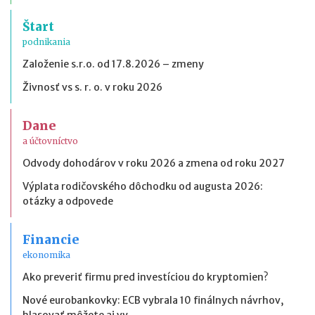
Štart
podnikania
Založenie s.r.o. od 17.8.2026 – zmeny
Živnosť vs s. r. o. v roku 2026
Dane
a účtovníctvo
Odvody dohodárov v roku 2026 a zmena od roku 2027
Výplata rodičovského dôchodku od augusta 2026:
otázky a odpovede
Financie
ekonomika
Ako preveriť firmu pred investíciou do kryptomien?
Nové eurobankovky: ECB vybrala 10 finálnych návrhov,
hlasovať môžete aj vy