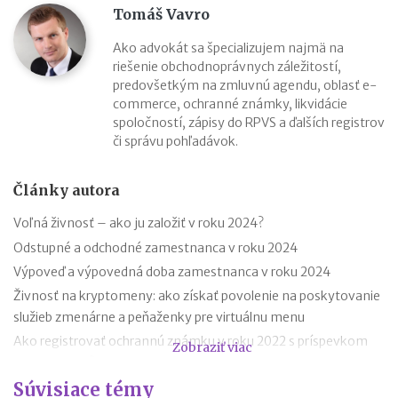
Tomáš Vavro
Ako advokát sa špecializujem najmä na
riešenie obchodnoprávnych záležitostí,
predovšetkým na zmluvnú agendu, oblasť e-
commerce, ochranné známky, likvidácie
spoločností, zápisy do RPVS a ďalších registrov
či správu pohľadávok.
Články autora
Voľná živnosť – ako ju založiť v roku 2024?
Odstupné a odchodné zamestnanca v roku 2024
Výpoveď a výpovedná doba zamestnanca v roku 2024
Živnosť na kryptomeny: ako získať povolenie na poskytovanie
služieb zmenárne a peňaženky pre virtuálnu menu
Ako registrovať ochrannú známku v roku 2022 s príspevkom
Zobraziť viac
do 1 500 EUR?
Súvisiace témy
Ako registrovať ochrannú známku v roku 2021 s príspevkom od