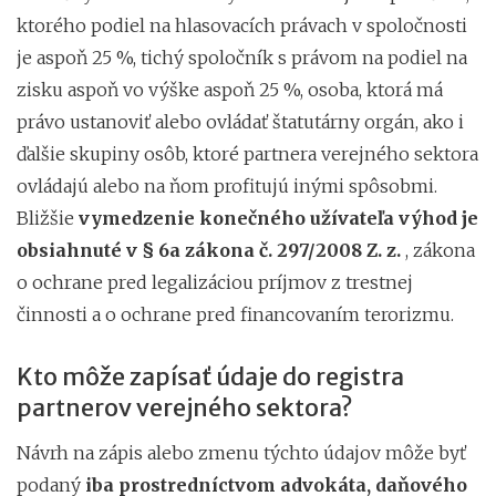
ktorého podiel na hlasovacích právach v spoločnosti
je aspoň 25 %, tichý spoločník s právom na podiel na
zisku aspoň vo výške aspoň 25 %, osoba, ktorá má
právo ustanoviť alebo ovládať štatutárny orgán, ako i
ďalšie skupiny osôb, ktoré partnera verejného sektora
ovládajú alebo na ňom profitujú inými spôsobmi.
Bližšie
vymedzenie konečného užívateľa výhod je
obsiahnuté v § 6a zákona č. 297/2008 Z. z.
, zákona
o ochrane pred legalizáciou príjmov z trestnej
činnosti a o ochrane pred financovaním terorizmu.
Kto môže zapísať údaje do registra
partnerov verejného sektora?
Návrh na zápis alebo zmenu týchto údajov môže byť
podaný
iba prostredníctvom advokáta, daňového