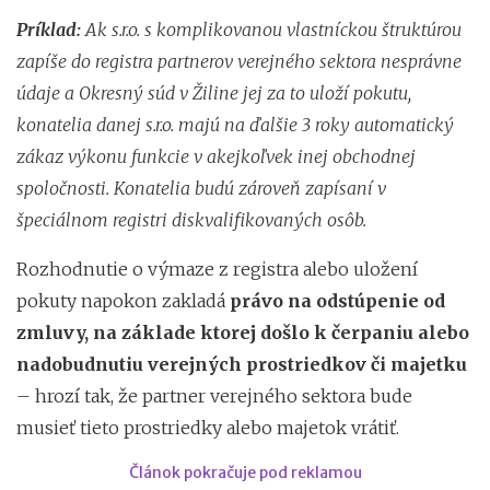
Príklad:
Ak s.r.o. s komplikovanou vlastníckou štruktúrou
zapíše do registra partnerov verejného sektora nesprávne
údaje a Okresný súd v Žiline jej za to uloží pokutu,
konatelia danej s.r.o. majú na ďalšie 3 roky automatický
zákaz výkonu funkcie v akejkoľvek inej obchodnej
spoločnosti. Konatelia budú zároveň zapísaní v
špeciálnom registri diskvalifikovaných osôb.
Rozhodnutie o výmaze z registra alebo uložení
pokuty napokon zakladá
právo na odstúpenie od
zmluvy, na základe ktorej došlo k čerpaniu alebo
nadobudnutiu verejných prostriedkov či majetku
– hrozí tak, že partner verejného sektora bude
musieť tieto prostriedky alebo majetok vrátiť.
Článok pokračuje pod reklamou