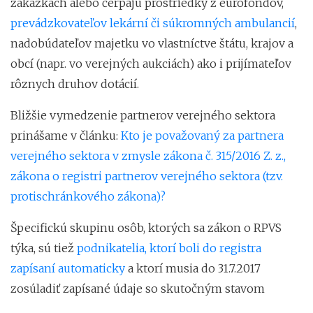
zákazkách alebo čerpajú prostriedky z eurofondov,
prevádzkovateľov lekární či súkromných ambulancií
,
nadobúdateľov majetku vo vlastníctve štátu, krajov a
obcí (napr. vo verejných aukciách) ako i prijímateľov
rôznych druhov dotácií.
Bližšie vymedzenie partnerov verejného sektora
prinášame v článku:
Kto je považovaný za partnera
verejného sektora v zmysle zákona č. 315/2016 Z. z.,
zákona o registri partnerov verejného sektora (tzv.
protischránkového zákona)?
Špecifickú skupinu osôb, ktorých sa zákon o RPVS
týka, sú tiež
podnikatelia, ktorí boli do registra
zapísaní automaticky
a ktorí musia do 31.7.2017
zosúladiť zapísané údaje so skutočným stavom