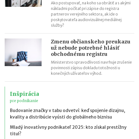
Ako postupovať, na koho sa obrátiť a s akými
nákladmi počítať pri zápise do registra
partnerov verejného sektora, ak ide o
poskytovateľa audiovizuálnej mediálnej
služby?
Zmenu občianskeho preukazu
už nebude potrebné hlásiť
obchodnému registru
Ministerstvo spravodlivosti navrhuje zrušenie
povinnosti zápisu dokladu totožnosti u
konečných užívateľov výhod.
Inšpirácia
pre podnikanie
Budovanie značky v tabu odvetví: keď spojenie dizajnu,
kvality a distribúcie vyústi do globálneho biznisu
Mladý inovatívny podnikateľ 2025: kto získal prestížny
titul?