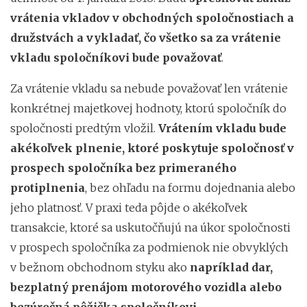
vrátenia vkladov v obchodných spoločnostiach a
družstvách a vykladať, čo všetko sa za vrátenie
vkladu spoločníkovi bude považovať
.
Za vrátenie vkladu sa nebude považovať len vrátenie
konkrétnej majetkovej hodnoty, ktorú spoločník do
spoločnosti predtým vložil.
Vrátením vkladu bude
akékoľvek plnenie, ktoré poskytuje spoločnosť v
prospech spoločníka bez primeraného
protiplnenia
, bez ohľadu na formu dojednania alebo
jeho platnosť. V praxi teda pôjde o akékoľvek
transakcie, ktoré sa uskutočňujú na úkor spoločnosti
v prospech spoločníka za podmienok nie obvyklých
v bežnom obchodnom styku ako
napríklad dar,
bezplatný prenájom motorového vozidla alebo
bezúročná pôžička spoločníkovi
.