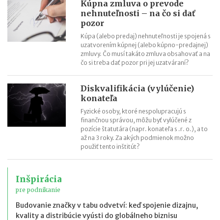
Kúpna zmluva o prevode
nehnuteľnosti – na čo si dať
pozor
Kúpa (alebo predaj) nehnuteľnosti je spojená s
uzatvorením kúpnej (alebo kúpno-predajnej)
zmluvy. Čo musí takáto zmluva obsahovať a na
čo si treba dať pozor pri jej uzatváraní?
Diskvalifikácia (vylúčenie)
konateľa
Fyzické osoby, ktoré nespolupracujú s
finančnou správou, môžu byť vylúčené z
pozície štatutára (napr. konateľa s .r. o.), a to
až na 3 roky. Za akých podmienok možno
použiť tento inštitút?
Inšpirácia
pre podnikanie
Budovanie značky v tabu odvetví: keď spojenie dizajnu,
kvality a distribúcie vyústi do globálneho biznisu