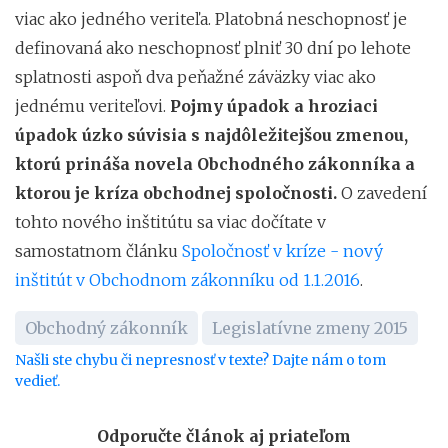
viac ako jedného veriteľa. Platobná neschopnosť je
definovaná ako neschopnosť plniť 30 dní po lehote
splatnosti aspoň dva peňažné záväzky viac ako
jednému veriteľovi.
Pojmy úpadok a hroziaci
úpadok úzko súvisia s najdôležitejšou zmenou,
ktorú prináša novela Obchodného zákonníka a
ktorou je kríza obchodnej spoločnosti.
O zavedení
tohto nového inštitútu sa viac dočítate v
samostatnom článku
Spoločnosť v kríze - nový
inštitút v Obchodnom zákonníku od 1.1.2016
.
Obchodný zákonník
Legislatívne zmeny 2015
Našli ste chybu či nepresnosť v texte? Dajte nám o tom
vedieť.
Odporučte článok aj priateľom