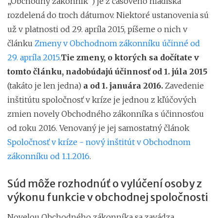
„Obchodný zákonník“) je z časového hľadiska
rozdelená do troch dátumov. Niektoré ustanovenia sú
už v platnosti od 29. apríla 2015, píšeme o nich v
článku
Zmeny v Obchodnom zákonníku účinné od
29. apríla 2015
.
Tie zmeny, o ktorých sa dočítate v
tomto článku, nadobúdajú účinnosť od 1. júla 2015
(takáto je len jedna)
a od 1. januára 2016.
Zavedenie
inštitútu spoločnosť v kríze je jednou z kľúčových
zmien novely Obchodného zákonníka s účinnosťou
od roku 2016. Venovaný je jej samostatný článok
Spoločnosť v kríze - nový inštitút v Obchodnom
zákonníku od 1.1.2016
.
Súd môže rozhodnúť o vylúčení osoby z
výkonu funkcie v obchodnej spoločnosti
Novelou Obchodného zákonníka sa zavádza