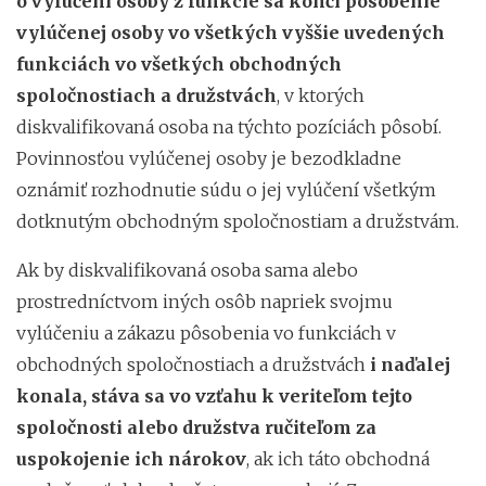
o vylúčení osoby z funkcie sa končí pôsobenie
vylúčenej osoby vo všetkých vyššie uvedených
funkciách vo všetkých obchodných
spoločnostiach a družstvách
, v ktorých
diskvalifikovaná osoba na týchto pozíciách pôsobí.
Povinnosťou vylúčenej osoby je bezodkladne
oznámiť rozhodnutie súdu o jej vylúčení všetkým
dotknutým obchodným spoločnostiam a družstvám.
Ak by diskvalifikovaná osoba sama alebo
prostredníctvom iných osôb napriek svojmu
vylúčeniu a zákazu pôsobenia vo funkciách v
obchodných spoločnostiach a družstvách
i naďalej
konala, stáva sa vo vzťahu k veriteľom tejto
spoločnosti alebo družstva ručiteľom za
uspokojenie ich nárokov
, ak ich táto obchodná