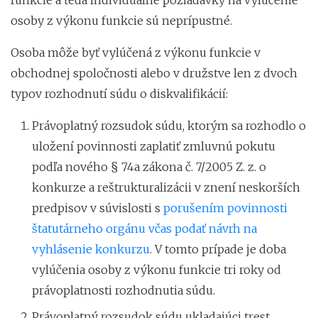
osoby z výkonu funkcie sú neprípustné.
Osoba môže byť vylúčená z výkonu funkcie v
obchodnej spoločnosti alebo v družstve len z dvoch
typov rozhodnutí súdu o diskvalifikácií:
Právoplatný rozsudok súdu, ktorým sa rozhodlo o
uložení povinnosti zaplatiť zmluvnú pokutu
podľa nového § 74a zákona č. 7/2005 Z. z. o
konkurze a reštrukturalizácii v znení neskorších
predpisov v súvislosti s
porušením povinnosti
štatutárneho orgánu včas podať
návrh na
vyhlásenie konkurzu
. V tomto prípade je doba
vylúčenia osoby z výkonu funkcie tri roky od
právoplatnosti rozhodnutia súdu.
Právoplatný rozsudok súdu ukladajúci trest