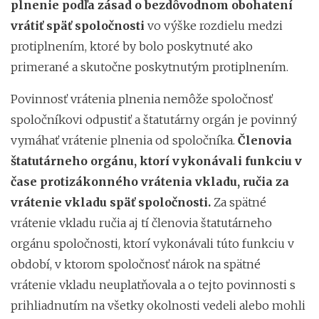
plnenie podľa zásad o bezdôvodnom obohatení
vrátiť späť spoločnosti
vo výške rozdielu medzi
protiplnením, ktoré by bolo poskytnuté ako
primerané a skutočne poskytnutým protiplnením.
Povinnosť vrátenia plnenia nemôže spoločnosť
spoločníkovi odpustiť a štatutárny orgán je povinný
vymáhať vrátenie plnenia od spoločníka.
Členovia
štatutárneho orgánu, ktorí vykonávali funkciu v
čase protizákonného vrátenia vkladu, ručia za
vrátenie vkladu späť spoločnosti.
Za spätné
vrátenie vkladu ručia aj tí členovia štatutárneho
orgánu spoločnosti, ktorí vykonávali túto funkciu v
období, v ktorom spoločnosť nárok na spätné
vrátenie vkladu neuplatňovala a o tejto povinnosti s
prihliadnutím na všetky okolnosti vedeli alebo mohli