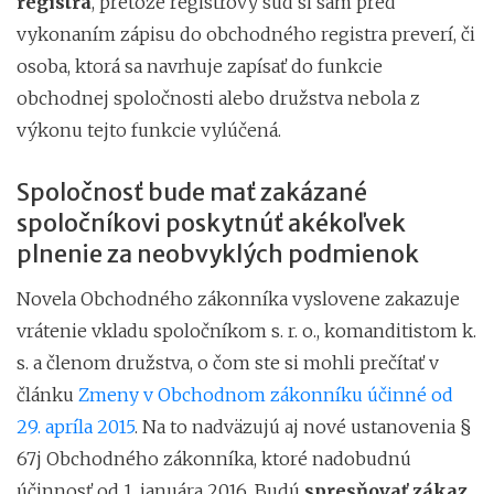
registra
, pretože registrový súd si sám pred
vykonaním zápisu do obchodného registra preverí, či
osoba, ktorá sa navrhuje zapísať do funkcie
obchodnej spoločnosti alebo družstva nebola z
výkonu tejto funkcie vylúčená.
Spoločnosť bude mať zakázané
spoločníkovi poskytnúť akékoľvek
plnenie za neobvyklých podmienok
Novela Obchodného zákonníka vyslovene zakazuje
vrátenie vkladu spoločníkom s. r. o., komanditistom k.
s. a členom družstva, o čom ste si mohli prečítať v
článku
Zmeny v Obchodnom zákonníku účinné od
29. apríla 2015
. Na to nadväzujú aj nové ustanovenia §
67j Obchodného zákonníka, ktoré nadobudnú
účinnosť od 1. januára 2016. Budú
spresňovať zákaz