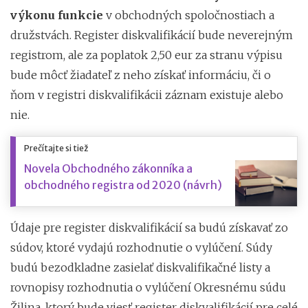
výkonu funkcie
v obchodných spoločnostiach a
družstvách. Register diskvalifikácií bude neverejným
registrom, ale za poplatok 2,50 eur za stranu výpisu
bude môcť žiadateľ z neho získať informáciu, či o
ňom v registri diskvalifikácii záznam existuje alebo
nie.
Prečítajte si tiež
Novela Obchodného zákonníka a
obchodného registra od 2020 (návrh)
Údaje pre register diskvalifikácií sa budú získavať zo
súdov, ktoré vydajú rozhodnutie o vylúčení. Súdy
budú bezodkladne zasielať diskvalifikačné listy a
rovnopisy rozhodnutia o vylúčení Okresnému súdu
Žilina, ktorý bude viesť register diskvalifikácií pre celé