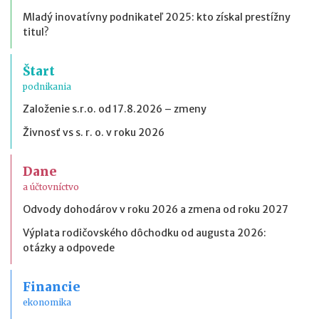
Mladý inovatívny podnikateľ 2025: kto získal prestížny
titul?
Štart
podnikania
Založenie s.r.o. od 17.8.2026 – zmeny
Živnosť vs s. r. o. v roku 2026
Dane
a účtovníctvo
Odvody dohodárov v roku 2026 a zmena od roku 2027
Výplata rodičovského dôchodku od augusta 2026:
otázky a odpovede
Financie
ekonomika