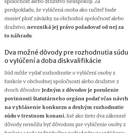
spoločnosť alebo družstvo neuspokojí. Za
predpokladu, že vylúčená osoba ako ručiteľ bude
musieť plniť záväzky za obchodnú spoločnosť alebo
družstvo,
nevzniká jej právo požadovať od nej za
to náhradu
.
Dva možné dôvody pre rozhodnutia súdu
o vylúčení a doba diskvalifikácie
Súd môže vydať rozhodnutie o vylúčení osoby z
funkcie v obchodnej spoločnosti alebo družstve z
dvoch dôvodov.
Jedným z dôvodov je porušenie
povinnosti štatutárneho orgánu podať včas návrh
na vyhlásenie konkurzu a druhým rozhodnutie
súdu v trestnom konaní.
Iné ako tieto dva zákonné
dôvody nemôžu byť dôvodom pre vylúčenie osoby z
funkcie a teda individuálne požiadavky na vylúčenie