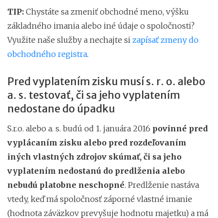
TIP:
Chystáte sa zmeniť obchodné meno, výšku
základného imania alebo iné údaje o spoločnosti?
Využite naše služby a nechajte si
zapísať zmeny do
obchodného registra
.
Pred vyplatením zisku musí s. r. o. alebo
a. s. testovať, či sa jeho vyplatením
nedostane do úpadku
S.r.o. alebo a. s. budú od 1. januára 2016
povinné pred
vyplácaním zisku alebo pred rozdeľovaním
iných vlastných zdrojov
skúmať, či sa jeho
vyplatením nedostanú do predlženia alebo
nebudú platobne neschopné
. Predlženie nastáva
vtedy, keď má spoločnosť záporné vlastné imanie
(hodnota záväzkov prevyšuje hodnotu majetku) a má