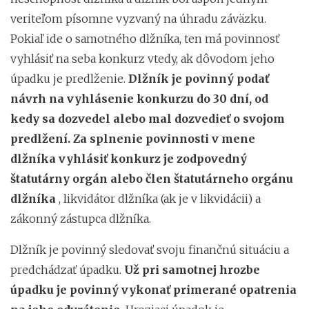
veriteľom písomne vyzvaný na úhradu záväzku.
Pokiaľ ide o samotného dlžníka, ten má povinnosť
vyhlásiť na seba konkurz vtedy, ak dôvodom jeho
úpadku je predlženie.
Dlžník je povinný podať
návrh na vyhlásenie konkurzu do 30 dní, od
kedy sa dozvedel alebo mal dozvedieť o svojom
predlžení. Za splnenie povinnosti v mene
dlžníka vyhlásiť konkurz je zodpovedný
štatutárny orgán alebo člen štatutárneho orgánu
dlžníka
, likvidátor dlžníka (ak je v likvidácii) a
zákonný zástupca dlžníka.
Dlžník je povinný sledovať svoju finančnú situáciu a
predchádzať úpadku.
Už pri samotnej hrozbe
úpadku je povinný vykonať primerané opatrenia