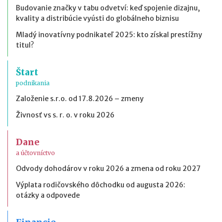
Budovanie značky v tabu odvetví: keď spojenie dizajnu,
kvality a distribúcie vyústi do globálneho biznisu
Mladý inovatívny podnikateľ 2025: kto získal prestížny
titul?
Štart
podnikania
Založenie s.r.o. od 17.8.2026 – zmeny
Živnosť vs s. r. o. v roku 2026
Dane
a účtovníctvo
Odvody dohodárov v roku 2026 a zmena od roku 2027
Výplata rodičovského dôchodku od augusta 2026:
otázky a odpovede