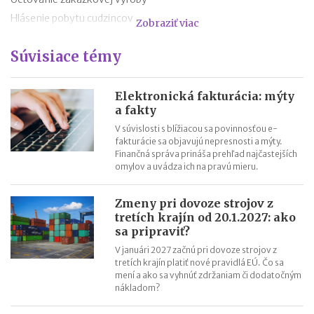
Hlásenie pobytu cudzincov
Zobraziť viac
Nepredajné zásoby
Súvisiace témy
Cestovné náhrady pri elektromobiloch
Odpisovanie elektromobilov a elektrobicyklov
Kontroly v oblasti registratúry
Elektronická fakturácia: mýty
a fakty
Registratúrny plán a registratúrny poriadok
V súvislosti s blížiacou sa povinnosťou e-
fakturácie sa objavujú nepresnosti a mýty.
Finančná správa prináša prehľad najčastejších
omylov a uvádza ich na pravú mieru.
Zmeny pri dovoze strojov z
tretích krajín od 20.1.2027: ako
sa pripraviť?
V januári 2027 začnú pri dovoze strojov z
tretích krajín platiť nové pravidlá EÚ. Čo sa
mení a ako sa vyhnúť zdržaniam či dodatočným
nákladom?