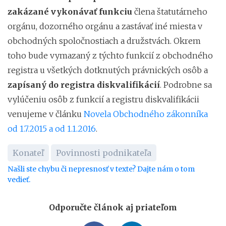
zakázané vykonávať funkciu
člena štatutárneho
orgánu, dozorného orgánu a zastávať iné miesta v
obchodných spoločnostiach a družstvách. Okrem
toho bude vymazaný z týchto funkcií z obchodného
registra u všetkých dotknutých právnických osôb a
zapísaný do registra diskvalifikácií
. Podrobne sa
vylúčeniu osôb z funkcií a registru diskvalifikácii
venujeme v článku
Novela Obchodného zákonníka
od 1.7.2015 a od 1.1.2016
.
Konateľ
Povinnosti podnikateľa
Našli ste chybu či nepresnosť v texte? Dajte nám o tom
vedieť.
Odporučte článok aj priateľom