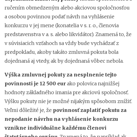
ručením obmedzeným alebo akciovou spoločnosťou
a osobou povinnou podať návrh na vyhlásenie
konkurzu v jej mene (konatelia v s. r. o., členovia
predstavenstva v a. s. alebo likvidátor). Znamená to, že
v súvisiacich vzťahoch sa vždy bude vychádzať z
predpokladu, akoby takáto zmluvná pokuta bola
dojednaná aj vtedy, ak by dojednaná vôbec nebola.
Výška zmluvnej pokuty za nesplnenie tejto
povinnosti je 12 500 eur
ako polovica najnižšej
hodnoty základného imania pre akciovú spoločnosť.
Výšku pokuty nie je možné nijakým spôsobom znížiť.
Veľmi dôležité je, že
povinnosť zaplatiť pokutu za
nepodanie návrhu na vyhlásenie konkurzu
vznikne individuálne každému členovi
štatutárneho orgánu
. Znamená to, že napríklad ak