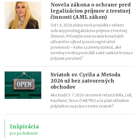
Novela zákona o ochrane pred
legalizáciou príjmov z trestnej
činnosti (AML zákon)
Od 1.6.2026 platia nové pravidlá v oblasti
ochrany pred legalizáciou príjmov z trestnej
činnosti. Prísnejšie overovanie konečných
užívateľov výhod aj nové registračné
povinnosti – koho sa zmeny dotknú, aké
termíny si treba postrážiť a aké sankcie hrozia v
prípade porušení?
Sviatok sv. Cyrila a Metoda
2026 už bez zatvorených
obchodov
Ako budú 5.7.2026 otvorené reťazce Billa, Lidl,
Kaufland, Tesco či METRO a čo platí ohľadom
príplatkov za prácu v tento sviatok?
Inšpirácia
pre podnikanie