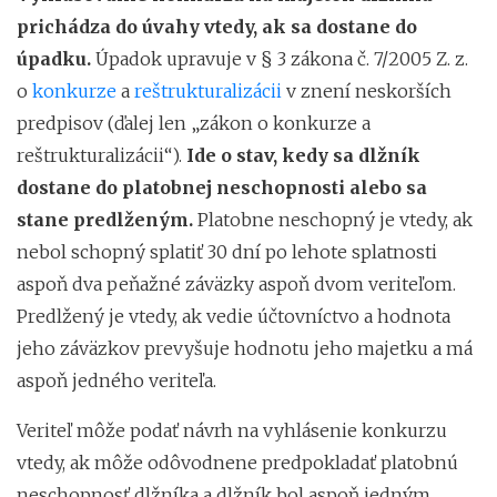
prichádza do úvahy vtedy, ak sa dostane do
úpadku.
Úpadok upravuje v § 3 zákona č. 7/2005 Z. z.
o
konkurze
a
reštrukturalizácii
v znení neskorších
predpisov (ďalej len „zákon o konkurze a
reštrukturalizácii“).
Ide o stav, kedy sa dlžník
dostane do platobnej neschopnosti alebo sa
stane predlženým.
Platobne neschopný je vtedy, ak
nebol schopný splatiť 30 dní po lehote splatnosti
aspoň dva peňažné záväzky aspoň dvom veriteľom.
Predlžený je vtedy, ak vedie účtovníctvo a hodnota
jeho záväzkov prevyšuje hodnotu jeho majetku a má
aspoň jedného veriteľa.
Veriteľ môže podať návrh na vyhlásenie konkurzu
vtedy, ak môže odôvodnene predpokladať platobnú
neschopnosť dlžníka a dlžník bol aspoň jedným