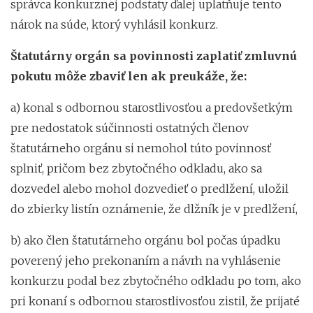
správca konkurznej podstaty ďalej uplatňuje tento
nárok na súde, ktorý vyhlásil konkurz.
Štatutárny orgán sa povinnosti zaplatiť zmluvnú
pokutu môže zbaviť len ak preukáže, že:
a) konal s odbornou starostlivosťou a predovšetkým
pre nedostatok súčinnosti ostatných členov
štatutárneho orgánu si nemohol túto povinnosť
splniť, pričom bez zbytočného odkladu, ako sa
dozvedel alebo mohol dozvedieť o predlžení, uložil
do zbierky listín oznámenie, že dlžník je v predlžení,
b) ako člen štatutárneho orgánu bol počas úpadku
poverený jeho prekonaním a návrh na vyhlásenie
konkurzu podal bez zbytočného odkladu po tom, ako
pri konaní s odbornou starostlivosťou zistil, že prijaté