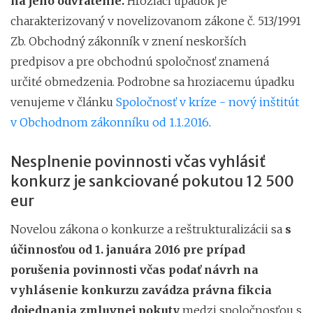
na jeho odvrátenie.
Hroziaci úpadok je
charakterizovaný v novelizovanom zákone č. 513/1991
Zb. Obchodný zákonník v znení neskorších
predpisov a pre obchodnú spoločnosť znamená
určité obmedzenia. Podrobne sa hroziacemu úpadku
venujeme v článku
Spoločnosť v kríze - nový inštitút
v Obchodnom zákonníku od 1.1.2016
.
Nesplnenie povinnosti včas vyhlásiť
konkurz je sankciované pokutou 12 500
eur
Novelou zákona o konkurze a reštrukturalizácii sa
s
účinnosťou od 1. januára 2016 pre prípad
porušenia povinnosti včas podať návrh na
vyhlásenie konkurzu zavádza právna fikcia
dojednania zmluvnej pokuty
medzi spoločnosťou s