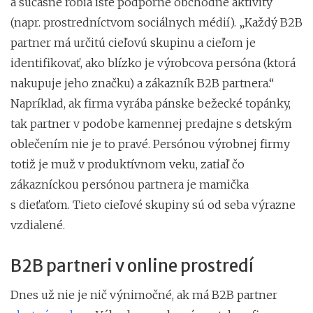
a súčasne robia isté podporné obchodné aktivity
(napr. prostredníctvom sociálnych médií). „Každý B2B
partner má určitú cieľovú skupinu a cieľom je
identifikovať, ako blízko je výrobcova persóna (ktorá
nakupuje jeho značku) a zákazník B2B partnera.“
Napríklad, ak firma vyrába pánske bežecké topánky,
tak partner v podobe kamennej predajne s detským
oblečením nie je to pravé. Persónou výrobnej firmy
totiž je muž v produktívnom veku, zatiaľ čo
zákazníckou persónou partnera je mamička
s dieťaťom. Tieto cieľové skupiny sú od seba výrazne
vzdialené.
B2B partneri v online prostredí
Dnes už nie je nič výnimočné, ak má B2B partner