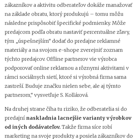
zákazníkov a aktivitu odberateľov dokáže manažovať
na základe obratu, ktorý produkujú – tomu môžu
následne prispôsobiť špecifické podmienky. Môže
predajcom podľa obratu nastaviť percentuálne zľavy,
tým „úspešnejším“ dodať do predajne reklamné
materiály a na svojom e-shope zverejniť zoznam
týchto predajcov. Offline partnerov vie výrobca
podporovať online reklamou a rôznymi aktivitami v
rámci sociálnych sietí, ktoré si výrobná firma sama
zastreší. Buduje značku nielen sebe, ale aj týmto
partnerom,“ vysvetľuje S. Kollárová.
Na druhej strane číha tu riziko, že odberatelia si do
predajní
naskladnia lacnejšie varianty výrobkov
od iných dodávateľov.
Takže firma síce robí
marketing na svoje produkty a posiela zákazníkov do