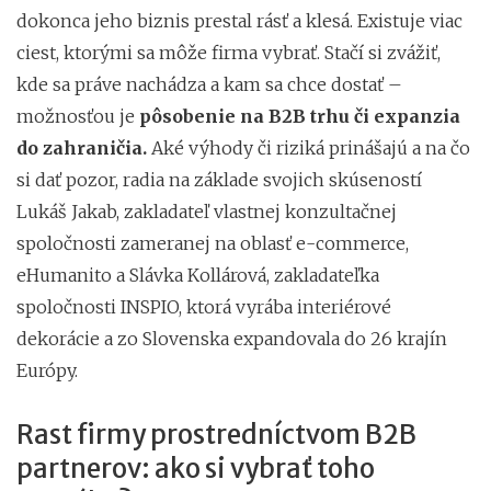
dokonca jeho biznis prestal rásť a klesá. Existuje viac
ciest, ktorými sa môže firma vybrať. Stačí si zvážiť,
kde sa práve nachádza a kam sa chce dostať –
možnosťou je
pôsobenie na B2B trhu či expanzia
do zahraničia.
Aké výhody či riziká prinášajú a na čo
si dať pozor, radia na základe svojich skúseností
Lukáš Jakab, zakladateľ vlastnej konzultačnej
spoločnosti zameranej na oblasť e-commerce,
eHumanito a Slávka Kollárová, zakladateľka
spoločnosti INSPIO, ktorá vyrába interiérové
dekorácie a zo Slovenska expandovala do 26 krajín
Európy.
Rast firmy prostredníctvom B2B
partnerov: ako si vybrať toho