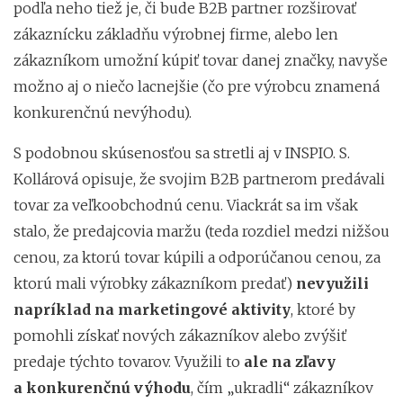
podľa neho tiež je, či bude B2B partner rozširovať
zákaznícku základňu výrobnej firme, alebo len
zákazníkom umožní kúpiť tovar danej značky, navyše
možno aj o niečo lacnejšie (čo pre výrobcu znamená
konkurenčnú nevýhodu).
S podobnou skúsenosťou sa stretli aj v INSPIO. S.
Kollárová opisuje, že svojim B2B partnerom predávali
tovar za veľkoobchodnú cenu. Viackrát sa im však
stalo, že predajcovia maržu (teda rozdiel medzi nižšou
cenou, za ktorú tovar kúpili a odporúčanou cenou, za
ktorú mali výrobky zákazníkom predať)
nevyužili
napríklad na marketingové aktivity
, ktoré by
pomohli získať nových zákazníkov alebo zvýšiť
predaje týchto tovarov. Využili to
ale na zľavy
a konkurenčnú výhodu
, čím „ukradli“ zákazníkov