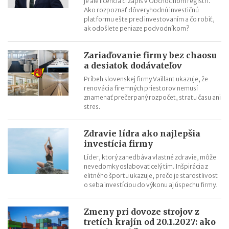
je ale licencia či zápis v Obchodnom registri.
Zvýšenie pokút za priestupky od 15.7.2026
Ako rozpoznať dôveryhodnú investičnú
platformu ešte pred investovaním a čo robiť,
ak odošlete peniaze podvodníkom?
Zariaďovanie firmy bez chaosu
a desiatok dodávateľov
Príbeh slovenskej firmy Vaillant ukazuje, že
renovácia firemných priestorov nemusí
znamenať prečerpaný rozpočet, stratu času ani
stres.
Zdravie lídra ako najlepšia
investícia firmy
Líder, ktorý zanedbáva vlastné zdravie, môže
nevedomky oslabovať celý tím. Inšpirácia z
elitného športu ukazuje, prečo je starostlivosť
o seba investíciou do výkonu aj úspechu firmy.
Zmeny pri dovoze strojov z
tretích krajín od 20.1.2027: ako