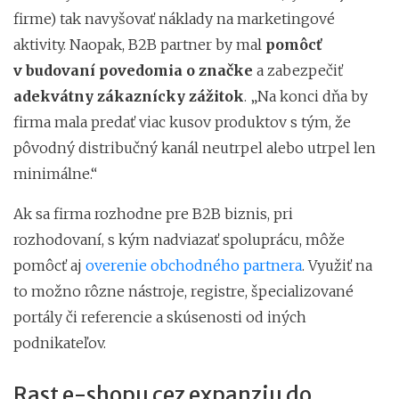
firme) tak navyšovať náklady na marketingové
aktivity. Naopak, B2B partner by mal
pomôcť
v budovaní povedomia o značke
a zabezpečiť
adekvátny zákaznícky zážitok
. „Na konci dňa by
firma mala predať viac kusov produktov s tým, že
pôvodný distribučný kanál neutrpel alebo utrpel len
minimálne.“
Ak sa firma rozhodne pre B2B biznis, pri
rozhodovaní, s kým nadviazať spoluprácu, môže
pomôcť aj
overenie obchodného partnera
. Využiť na
to možno rôzne nástroje, registre, špecializované
portály či referencie a skúsenosti od iných
podnikateľov.
Rast e-shopu cez expanziu do