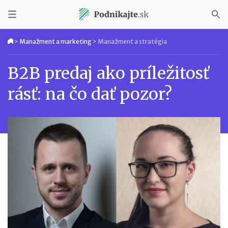
>
Manažment a marketing
>
Manažment a stratégia
B2B predaj ako príležitosť
rásť: na čo dať pozor?