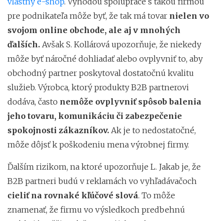
vlastný e-shop
. Výhodou spolupráce s takou firmou
pre podnikateľa môže byť, že tak má tovar
nielen vo
svojom online obchode, ale aj v mnohých
ďalších.
Avšak S. Kollárová upozorňuje, že niekedy
môže byť náročné dohliadať alebo ovplyvniť to, aby
obchodný partner poskytoval dostatočnú kvalitu
služieb. Výrobca, ktorý produkty B2B partnerovi
dodáva, často
nemôže ovplyvniť spôsob balenia
jeho tovaru, komunikáciu či zabezpečenie
spokojnosti zákazníkov.
Ak je to nedostatočné,
môže dôjsť k poškodeniu mena výrobnej firmy.
Ďalším rizikom, na ktoré upozorňuje L. Jakab je, že
B2B partneri budú v reklamách vo vyhľadávačoch
cieliť na rovnaké kľúčové slová
. To môže
znamenať, že firmu vo výsledkoch predbehnú