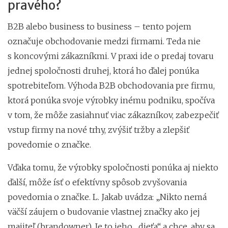
pravého?
B2B alebo business to business – tento pojem
označuje obchodovanie medzi firmami. Teda nie
s koncovými zákazníkmi. V praxi ide o predaj tovaru
jednej spoločnosti druhej, ktorá ho ďalej ponúka
spotrebiteľom. Výhoda B2B obchodovania pre firmu,
ktorá ponúka svoje výrobky inému podniku, spočíva
v tom, že môže zasiahnuť viac zákazníkov, zabezpečiť
vstup firmy na nové trhy, zvýšiť tržby a zlepšiť
povedomie o značke.
Vďaka tomu, že výrobky spoločnosti ponúka aj niekto
ďalší, môže ísť o efektívny spôsob zvyšovania
povedomia o značke. L. Jakab uvádza: „Nikto nemá
väčší záujem o budovanie vlastnej značky ako jej
majiteľ (brandowner). Je to jeho „dieťa“ a chce, aby sa