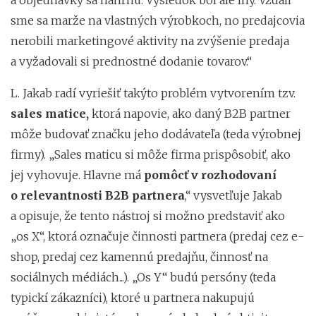
sme sa marže na vlastných výrobkoch, no predajcovia
nerobili marketingové aktivity na zvýšenie predaja
a vyžadovali si prednostné dodanie tovarov.“
L. Jakab radí vyriešiť takýto problém vytvorením tzv.
sales matice,
ktorá napovie, ako daný B2B partner
môže budovať značku jeho dodávateľa (teda výrobnej
firmy). „Sales maticu si môže firma prispôsobiť, ako
jej vyhovuje. Hlavne má
pomôcť v rozhodovaní
o relevantnosti B2B partnera
,“ vysvetľuje Jakab
a opisuje, že tento nástroj si možno predstaviť ako
„os X“, ktorá označuje činnosti partnera (predaj cez e-
shop, predaj cez kamennú predajňu, činnosť na
sociálnych médiách...). „Os Y“ budú persóny (teda
typickí zákazníci), ktoré u partnera nakupujú