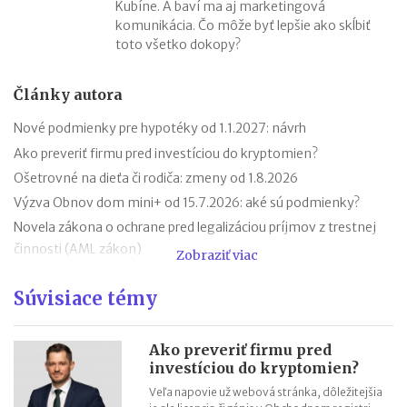
Kubíne. A baví ma aj marketingová
komunikácia. Čo môže byť lepšie ako skĺbiť
toto všetko dokopy?
Články autora
Nové podmienky pre hypotéky od 1.1.2027: návrh
Ako preveriť firmu pred investíciou do kryptomien?
Ošetrovné na dieťa či rodiča: zmeny od 1.8.2026
Výzva Obnov dom mini+ od 15.7.2026: aké sú podmienky?
Novela zákona o ochrane pred legalizáciou príjmov z trestnej
činnosti (AML zákon)
Zobraziť viac
Minimálny dôchodok v roku 2027
Súvisiace témy
Sviatok sv. Cyrila a Metoda 2026 už bez zatvorených obchodov
Nabíjanie elektromobilu v zahraničí: roaming, aplikácie,
plánovanie cesty
Ako preveriť firmu pred
investíciou do kryptomien?
ChatGPT, Gemini a ďalšie AI nástroje: daňové povinnosti pri
predplatnom
Veľa napovie už webová stránka, dôležitejšia