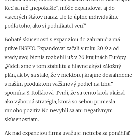
Keď sa nič „nepokašle“, môže expandovať aj do
viacerých štátov naraz. „Je to úplne individuálne
podľa toho, ako si podnikateľ verí.“
Bohaté skúsenosti s expanziou do zahraničia má
práve INSPIO. Expandovať začali v roku 2019 a od
vtedy svoj biznis rozbehli už v 26 krajinách Európy.
„Videli sme v tom stabilitu a hlavne akýsi záložný
plán, ak by sa stalo, že v niektorej krajine dosiahneme
s naším produktom väčšinový podiel na trhu,“
spomína S. Kollárová. Tvrdí, že sa tento krok ukázal
ako výborná stratégia, ktorá so sebou priniesla
mnoho pozitív. No nevyhli sa ani negatívnym
skúsenostiam.
Ak nad expanziou firma uvažuje, netreba sa ponáhľať.