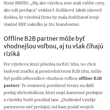
firme INSPIO. „My, ako výrobca, sme mali vyššie ceny,
ako náš predajca,“ uvádza S. Kollárová. Jakab zároveň
dodáva, že výrobná firma by mala dodržiavať svoje
vlastné RRP, nakoľko je tzv. brandowner.
Offline B2B partner môže byť
vhodnejšou voľbou, aj tu však číhajú
riziká
Pre výrobcov, ktorí pôsobia na B2C trhu, no chcú
budovať značku aj prostredníctvom B2B trhu, môže
byť podľa odborníkov vhodnou voľbou
offline B2B
partner
. To znamená, ponúknuť tovary na ďalší
predaj obchodníkom, ktorí majú kamenné predajne
a výrobky budú ponúkať tam. „Dodávateľ využije
partnerovu sieť predajní, má kam poslať svojich