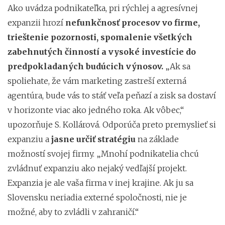
Ako uvádza podnikateľka, pri rýchlej a agresívnej
expanzii hrozí
nefunkčnosť procesov vo firme,
trieštenie pozornosti,
spomalenie všetkých
zabehnutých činností a vysoké investície do
predpokladaných budúcich výnosov.
„Ak sa
spoliehate, že vám marketing zastreší externá
agentúra, bude vás to stáť veľa peňazí a zisk sa dostaví
v horizonte viac ako jedného roka. Ak vôbec,“
upozorňuje S. Kollárová. Odporúča preto premyslieť si
expanziu a
jasne určiť stratégiu
na základe
možností svojej firmy. „Mnohí podnikatelia chcú
zvládnuť expanziu ako nejaký vedľajší projekt.
Expanzia je ale vaša firma v inej krajine. Ak ju sa
Slovensku neriadia externé spoločnosti, nie je
možné, aby to zvládli v zahraničí.“