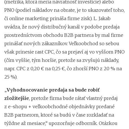
(metrika, ktorá meria návratnosť investície) alebo
PNO (podiel nákladov na obrate, je to ukazovateľ toho,
či online marketing prináša firme zisk). L. Jakab
uvádza, že nový distribučný kanál v podobe predaja
prostredníctvom obchodu B2B partnera by mal firme
prinášať nových zákazníkov. Veľkoobchod so sebou
však prinesie rast CPC, čo sa prejaví aj vo vyššom PNO
(čím vyššie, tým horšie, pretože sa zvyšujú náklady,
napr. CPC z 0,20 € na 0,25 €, čo zhorší PNO z 20 % na
25 %).
„
Vyhodnocovanie predaja sa bude robiť
zložitejšie
, pretože firma bude rátať vlastný predaj
z e-shopu + veľkoobchodné objednávky predané
B2B partnerom, ktoré sa budú v čase rozkladať na
týždne až mesiace,“ upozorňuje odborník. Otázkou