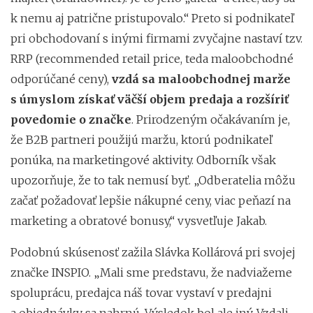
k nemu aj patrične pristupovalo.“ Preto si podnikateľ
pri obchodovaní s inými firmami zvyčajne nastaví tzv.
RRP (recommended retail price, teda maloobchodné
odporúčané ceny),
vzdá sa maloobchodnej marže
s úmyslom získať väčší objem predaja a rozšíriť
povedomie o značke
. Prirodzeným očakávaním je,
že B2B partneri použijú maržu, ktorú podnikateľ
ponúka, na marketingové aktivity. Odborník však
upozorňuje, že to tak nemusí byť. „Odberatelia môžu
začať požadovať lepšie nákupné ceny, viac peňazí na
marketing a obratové bonusy,“ vysvetľuje Jakab.
Podobnú skúsenosť zažila Slávka Kollárová pri svojej
značke INSPIO. „Mali sme predstavu, že nadviažeme
spoluprácu, predajca náš tovar vystaví v predajni
a objednávky sa nahrnú. Výsledok bol ale iný. Vzdali