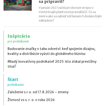
sa pripraviť?
V januári 2027 začnú pri dovoze strojov z
tretích krajín platiť nové pravidlá EÚ. Čo sa
mení a ako sa vyhnúť zdržaniam či dodatočným
nákladom?
Inšpirácia
pre podnikanie
Budovanie značky v tabu odvetví: keď spojenie dizajnu,
kvality a distribúcie vyústi do globálneho biznisu
Mladý inovatívny podnikateľ 2025: kto získal prestížny
titul?
Štart
podnikania
Založenie s.r.o. od 17.8.2026 – zmeny
Živnosť vs s. r. o. v roku 2026