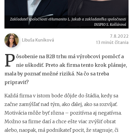
Zakladateľ spoločnosti eHumanito L. Jakab a zakladateľka spoločnosti
INSPIO S. Kollárová
7.8.2022
Libuša Kuníková
13 minút čítania
P
ôsobenie na B2B trhu má výrobcovi pomôcť a
nie uškodiť. Preto ak firma tento krok plánuje,
mala by poznať možné riziká. Na čo sa treba
pripraviť?
Každá firma v istom bode dôjde do štádia, kedy sa
začne zamýšľať nad tým, ako ďalej, ako sa rozvíjať.
Motivácia môže byť rôzna – pozitívna aj negatívna.
Možno sa firme darí a chce ešte viac zvýšiť obrat
alebo, naopak, má podnikateľ pocit, že stagnuje, či