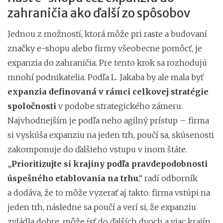
zahraničia ako ďalší zo spôsobov
Jednou z možností, ktorá môže pri raste a budovaní
značky e-shopu alebo firmy všeobecne pomôcť, je
expanzia do zahraničia. Pre tento krok sa rozhodujú
mnohí podnikatelia. Podľa L. Jakaba by ale mala byť
expanzia definovaná v rámci celkovej stratégie
spoločnosti
v podobe strategického zámeru.
Najvhodnejším je podľa neho agilný prístup – firma
si vyskúša expanziu na jeden trh, poučí sa, skúsenosti
zakomponuje do ďalšieho vstupu v inom štáte.
„
Prioritizujte si krajiny podľa pravdepodobnosti
úspešného etablovania na trhu
,“ radí odborník
a dodáva, že to môže vyzerať aj takto: firma vstúpi na
jeden trh, následne sa poučí a verí si, že expanziu
zvládla dobre, môže ísť do ďalších dvoch a viac krajín.