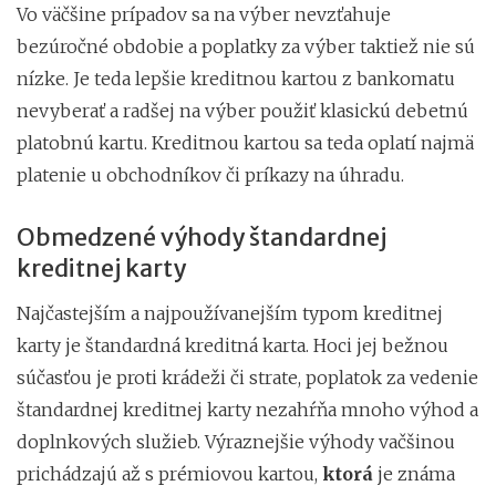
Vo väčšine prípadov sa na výber nevzťahuje
bezúročné obdobie a poplatky za výber taktiež nie sú
nízke. Je teda lepšie kreditnou kartou z bankomatu
nevyberať a radšej na výber použiť klasickú debetnú
platobnú kartu. Kreditnou kartou sa teda oplatí najmä
platenie u obchodníkov či príkazy na úhradu.
Obmedzené výhody štandardnej
kreditnej karty
Najčastejším a najpoužívanejším typom kreditnej
karty je štandardná kreditná karta. Hoci jej bežnou
súčasťou je proti krádeži či strate, poplatok za vedenie
štandardnej kreditnej karty nezahŕňa mnoho výhod a
doplnkových služieb. Výraznejšie výhody vačšinou
prichádzajú až s prémiovou kartou,
ktorá
je známa