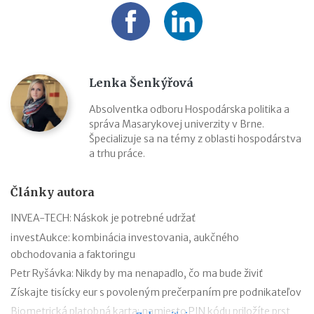
Lenka Šenkýřová
Absolventka odboru Hospodárska politika a
správa Masarykovej univerzity v Brne.
Špecializuje sa na témy z oblasti hospodárstva
a trhu práce.
Články autora
INVEA-TECH: Náskok je potrebné udržať
investAukce: kombinácia investovania, aukčného
obchodovania a faktoringu
Petr Ryšávka: Nikdy by ma nenapadlo, čo ma bude živiť
Získajte tisícky eur s povoleným prečerpaním pre podnikateľov
Biometrická platobná karta: namiesto PIN kódu priložíte prst