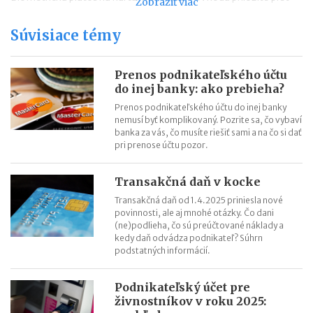
Zobraziť viac
Platby kartou tvoria len desatinu transakcií podnikateľov
Súvisiace témy
Skrátený pracovný úväzok Slováci takmer nepoznajú
VisualDNA: Každý internetový užívateľ má vlastné vizuálne
DNA
Prenos podnikateľského účtu
do inej banky: ako prebieha?
Príspevok na podnikanie (SZČ) v roku 2014: úrady práce vyplatili
už takmer 5,5 miliónov eur
Prenos podnikateľského účtu do inej banky
nemusí byť komplikovaný. Pozrite sa, čo vybaví
Cloudové NFC HCE platby už aj na Slovensku
banka za vás, čo musíte riešiť sami a na čo si dať
pri prenose účtu pozor.
Transakčná daň v kocke
Transakčná daň od 1.4.2025 priniesla nové
povinnosti, ale aj mnohé otázky. Čo dani
(ne)podlieha, čo sú preúčtované náklady a
kedy daň odvádza podnikateľ? Súhrn
podstatných informácií.
Podnikateľský účet pre
živnostníkov v roku 2025: