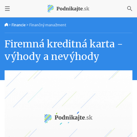
>
Financie
>
Finančný manažment
Firemná kreditná karta -
výhody a nevýhody