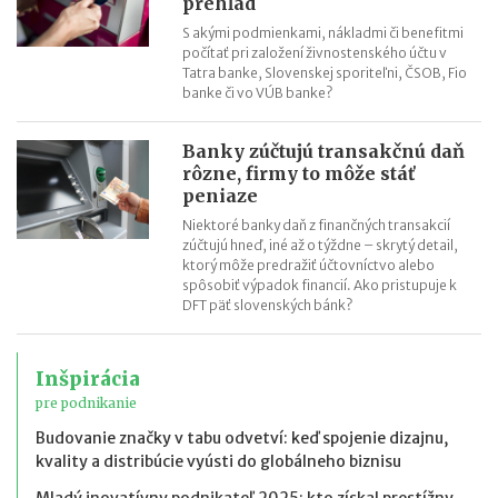
prehľad
S akými podmienkami, nákladmi či benefitmi
počítať pri založení živnostenského účtu v
Tatra banke, Slovenskej sporiteľni, ČSOB, Fio
banke či vo VÚB banke?
Banky zúčtujú transakčnú daň
rôzne, firmy to môže stáť
peniaze
Niektoré banky daň z finančných transakcií
zúčtujú hneď, iné až o týždne – skrytý detail,
ktorý môže predražiť účtovníctvo alebo
spôsobiť výpadok financií. Ako pristupuje k
DFT päť slovenských bánk?
Inšpirácia
pre podnikanie
Budovanie značky v tabu odvetví: keď spojenie dizajnu,
kvality a distribúcie vyústi do globálneho biznisu
Mladý inovatívny podnikateľ 2025: kto získal prestížny