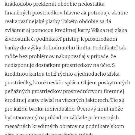
krátkodobo preklenúť obdobie nedostatku
finančných prostriedkov, hlavne ak potrebuje akútne
realizovať nejaké platby. Takéto obdobie sa dá
zvládnuť aj pomocou kreditnej karty. Vďaka nej získa
živnostník či podnikateľ prístup k prostriedkom
banky do výšky dohodnutého limitu.
Podnikateľ tak
môže bez problémov nakupovať aj v prípade, že
nedisponuje dostatkom prostriedkov na účte. S
kreditnou kartou totiž rýchlo a jednoducho získa
prostriedky, ktoré neskôr spláca. Objem poskytnutých
peňažných prostriedkov prostredníctvom firemnej
kreditnej karty závisí na viacerých faktoroch. Tie sú
pre každú banku individuálne. Úverový limit
môže
byť stanovený napríklad na základe priemerných
mesačných kreditných obratov na podnikateľskom
účte a priemerných mesačných tržieb.