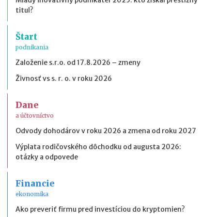
titul?
Štart
podnikania
Založenie s.r.o. od 17.8.2026 – zmeny
Živnosť vs s. r. o. v roku 2026
Dane
a účtovníctvo
Odvody dohodárov v roku 2026 a zmena od roku 2027
Výplata rodičovského dôchodku od augusta 2026:
otázky a odpovede
Financie
ekonomika
Ako preveriť firmu pred investíciou do kryptomien?