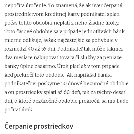
nepočíta úročenie. To znamená, že ak úver čerpaný
prostredníctvom kreditnej karty podnikateľ splatí
počas tohto obdobia, neplatí z neho žiadne úroky.
Toto časové obdobie sa
v prípade jednotlivých bánk
mierne odlišuje, avšak najčastejšie sa pohybuje v
rozmedzí 40 až 55 dní. Podnikateľ tak môže takmer
dva mesiace nakupovať tovary či služby za peniaze
banky úplne zadarmo. Úrok platí až v tom prípade,
keď prekročí toto obdobie. Ak napríklad banka
podnikateľovi poskytne 50 dňové bezúročné obdobie
a on prostriedky splatí až 60. deň, tak za týchto desať
dní, o ktoré bezúročné obdobie prekročil, sa mu bude
počítať úrok.
Čerpanie prostriedkov