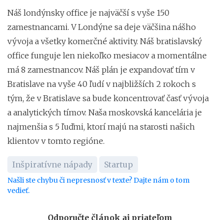
Náš londýnsky office je najväčší s vyše 150
zamestnancami. V Londýne sa deje väčšina nášho
vývoja a všetky komerčné aktivity. Náš bratislavský
office funguje len niekoľko mesiacov a momentálne
má 8 zamestnancov. Náš plán je expandovať tím v
Bratislave na vyše 40 ľudí v najbližších 2 rokoch s
tým, že v Bratislave sa bude koncentrovať časť vývoja
a analytických tímov. Naša moskovská kancelária je
najmenšia s 5 ľuďmi, ktorí majú na starosti našich
klientov v tomto regióne.
Inšpiratívne nápady
Startup
Našli ste chybu či nepresnosť v texte? Dajte nám o tom
vedieť.
Odporučte článok aj priateľom