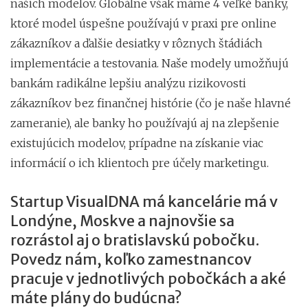
našich modelov. Globálne však máme 4 veľké banky,
ktoré model úspešne používajú v praxi pre online
zákazníkov a ďalšie desiatky v rôznych štádiách
implementácie a testovania. Naše modely umožňujú
bankám radikálne lepšiu analýzu rizikovosti
zákazníkov bez finančnej histórie (čo je naše hlavné
zameranie), ale banky ho používajú aj na zlepšenie
existujúcich modelov, prípadne na získanie viac
informácií o ich klientoch pre účely marketingu.
Startup VisualDNA má kancelárie má v
Londýne, Moskve a najnovšie sa
rozrástol aj o bratislavskú pobočku.
Povedz nám, koľko zamestnancov
pracuje v jednotlivých pobočkách a aké
máte plány do budúcna?