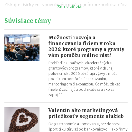
Získajte tisícky eur s povoleným prečerpaním pre podnikateľov
Zobraziť viac
Biometrická platobná karta: namiesto PIN kódu priložíte prst
Súvisiace témy
Platby kartou tvoria len desatinu transakcií podnikateľov
Skrátený pracovný úväzok Slováci takmer nepoznajú
Príspevok na podnikanie (SZČ) v roku 2014: úrady práce vyplatili
Možnosti rozvoja a
financovania firiem v roku
už takmer 5,5 miliónov eur
2026: ktoré programy a granty
Cloudové NFC HCE platby už aj na Slovensku
vám pomôžu reálne rásť?
Prehľad inkubačných, akceleračných a
grantových programov, ktoré v druhej
polovici roka 2026 otvárajú výzvy a môžu
podnikom pomôcť s financovaním,
mentoringom či expanziou. Čo môžu získať
(nielen) začínajúci podnikatelia a ako sa
zapojiť?
Valentín ako marketingová
príležitosť v segmente služieb
Od gastronómie a ubytovania, cez dopravu,
šport či kultúru až po bankovníctvo – ako firmy