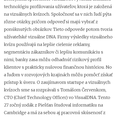
technológiu profilovania užívateľov, ktorá je založená
na vizuálnych kvízoch. Spoločnosť sa v nich ľudí pýta
rôzne otázky, pričom odpoveď si majú vybrať z
ponúknutých obrázkov. Tieto odpovede potom tvoria
užívateľské vizuálne DNA. Firmy výsledky vizuálneho
kvízu používajú na lepšie cielenie reklamy,
segmentáciu zákazníkov či lepšiu komunikáciu s
nimi, banky zasa môžu odhadnúť rizikový profil
klientov s prakticky nulovou finančnou históriou. No
a ľuďom v rozvojových krajinách môžu pomôcť získať
prístup k úveru. O zaujímavom startupe a vizuálnych
kvízoch sme sa rozprávali s Tomášom Červenkom,
CTO (Chief Technology Officer) vo VisualDNA. Tento
27 ročný rodák z Piešťan študoval informatiku na
Cambridge a má za sebou aj pracovnú skúsenosť z