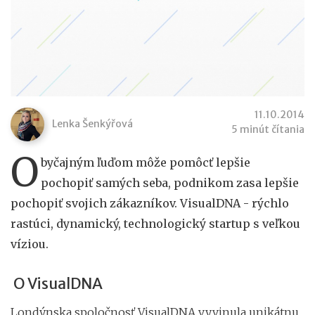
11.10.2014
Lenka Šenkýřová
5 minút čítania
O
byčajným ľuďom môže pomôcť lepšie
pochopiť samých seba, podnikom zasa lepšie
pochopiť svojich zákazníkov. VisualDNA - rýchlo
rastúci, dynamický, technologický startup s veľkou
víziou.
O VisualDNA
Londýnska spoločnosť VisualDNA vyvinula unikátnu