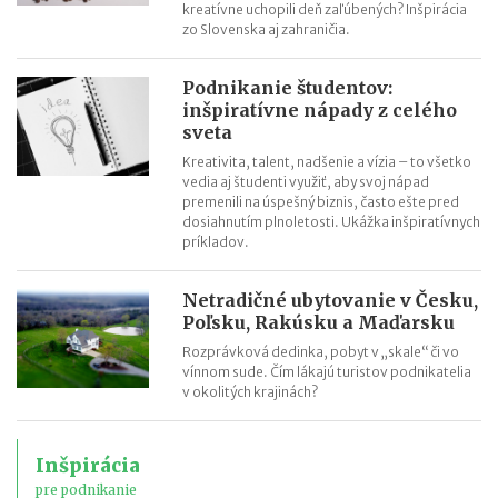
kreatívne uchopili deň zaľúbených? Inšpirácia
zo Slovenska aj zahraničia.
Podnikanie študentov:
inšpiratívne nápady z celého
sveta
Kreativita, talent, nadšenie a vízia – to všetko
vedia aj študenti využiť, aby svoj nápad
premenili na úspešný biznis, často ešte pred
dosiahnutím plnoletosti. Ukážka inšpiratívnych
príkladov.
Netradičné ubytovanie v Česku,
Poľsku, Rakúsku a Maďarsku
Rozprávková dedinka, pobyt v „skale“ či vo
vínnom sude. Čím lákajú turistov podnikatelia
v okolitých krajinách?
Inšpirácia
pre podnikanie