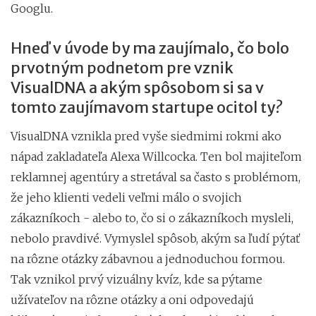
Googlu.
Hneď v úvode by ma zaujímalo, čo bolo
prvotným podnetom pre vznik
VisualDNA a akým spôsobom si sa v
tomto zaujímavom startupe ocitol ty
?
VisualDNA vznikla pred vyše siedmimi rokmi ako
nápad zakladateľa Alexa Willcocka. Ten bol majiteľom
reklamnej agentúry a stretával sa často s problémom,
že jeho klienti vedeli veľmi málo o svojich
zákazníkoch - alebo to, čo si o zákazníkoch mysleli,
nebolo pravdivé. Vymyslel spôsob, akým sa ľudí pýtať
na rôzne otázky zábavnou a jednoduchou formou.
Tak vznikol prvý vizuálny kvíz, kde sa pýtame
užívateľov na rôzne otázky a oni odpovedajú