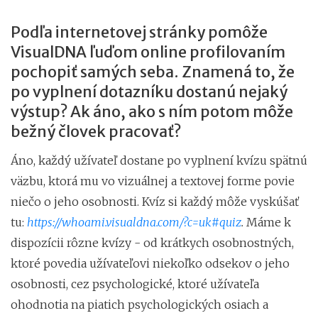
Podľa internetovej stránky pomôže
VisualDNA ľuďom online profilovaním
pochopiť samých seba. Znamená to, že
po vyplnení dotazníku dostanú nejaký
výstup? Ak áno, ako s ním potom môže
bežný človek pracovať?
Áno, každý užívateľ dostane po vyplnení kvízu spätnú
väzbu, ktorá mu vo vizuálnej a textovej forme povie
niečo o jeho osobnosti. Kvíz si každý môže vyskúšať
tu:
https://whoami.visualdna.com/?c=uk#quiz
.
Máme k
dispozícii rôzne kvízy - od krátkych osobnostných,
ktoré povedia užívateľovi niekoľko odsekov o jeho
osobnosti, cez psychologické, ktoré užívateľa
ohodnotia na piatich psychologických osiach a