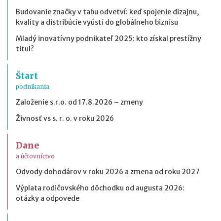
Budovanie značky v tabu odvetví: keď spojenie dizajnu,
kvality a distribúcie vyústi do globálneho biznisu
Mladý inovatívny podnikateľ 2025: kto získal prestížny
titul?
Štart
podnikania
Založenie s.r.o. od 17.8.2026 – zmeny
Živnosť vs s. r. o. v roku 2026
Dane
a účtovníctvo
Odvody dohodárov v roku 2026 a zmena od roku 2027
Výplata rodičovského dôchodku od augusta 2026:
otázky a odpovede