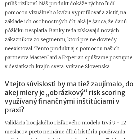
príliš rizikoví. Náš produkt dokáže týchto ľudí
pomocou vizuálneho kvízu vyprofilovať a zistiť, na
základe ich osobnostných čŕt, aká je šanca, že danú
pôžičku nesplatia. Banky teda získavajú nových
zákazníkov zo segmentu, ktorí pre ne dovtedy
neexistoval. Tento produkt aj s pomocou našich
partnerov MasterCard a Experian spúšťame postupne
v desiatkach krajín sveta, vrátane Slovenska.
V tejto súvislosti by ma tiež zaujímalo, do
akej miery je „obrázkový“ risk scoring
využívaný finančnými inštitúciami v
praxi?
Validácia hocijakého rizikového modelu trvá 9 - 12
mesiacov, preto nemáme dlhú históriu používania