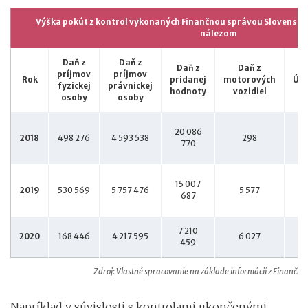
Výška pokút z kontrol vykonaných Finančnou správou Slovenskej
nálezom
Daň z
Daň z
Daň z
Daň z
príjmov
príjmov
Rok
pridanej
motorových
Účt
fyzickej
právnickej
hodnoty
vozidiel
osoby
osoby
20 086
2018
498 276
4 593 538
298
4
770
15 007
2019
530 569
5 757 476
5 577
4
687
7 210
2020
168 446
4 217 595
6 027
9
459
Zdroj: Vlastné spracovanie na základe informácií z Finančne
Napríklad v súvislosti s kontrolami ukončenými