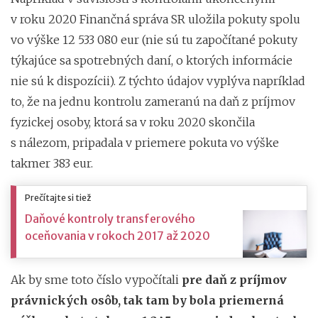
v roku 2020 Finančná správa SR uložila pokuty spolu
vo výške 12 533 080 eur (nie sú tu započítané pokuty
týkajúce sa spotrebných daní, o ktorých informácie
nie sú k dispozícii). Z týchto údajov vyplýva napríklad
to, že na jednu kontrolu zameranú na daň z príjmov
fyzickej osoby, ktorá sa v roku 2020 skončila
s nálezom, pripadala v priemere pokuta vo výške
takmer 383 eur.
Prečítajte si tiež
Daňové kontroly transferového
oceňovania v rokoch 2017 až 2020
Ak by sme toto číslo vypočítali
pre daň z príjmov
právnických osôb, tak tam by bola priemerná