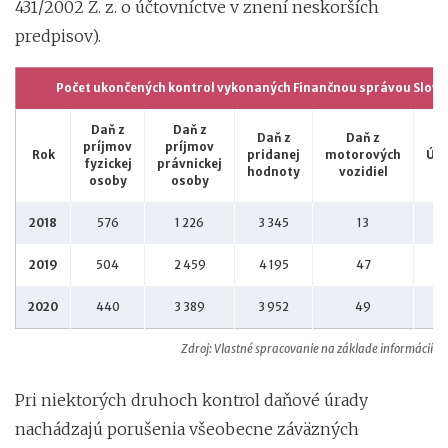
431/2002 Z. z. o účtovníctve v znení neskorších
predpisov).
Počet ukončených kontrol vykonaných Finančnou správou Slove
Daň z
Daň z
Daň z
Daň z
príjmov
príjmov
Rok
pridanej
motorových
Účt
fyzickej
právnickej
hodnoty
vozidiel
osoby
osoby
2018
576
1 226
3 345
13
2019
504
2 459
4 195
47
2020
440
3 389
3 952
49
Zdroj: Vlastné spracovanie na základe informácií z 
Pri niektorých druhoch kontrol daňové úrady
nachádzajú porušenia všeobecne záväzných