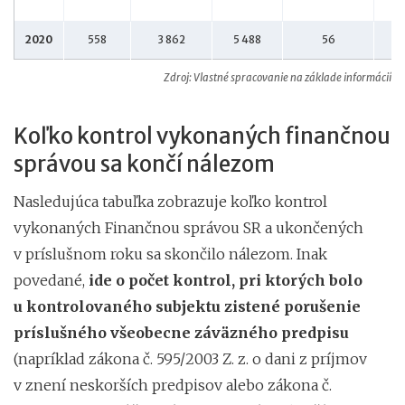
2020
558
3 862
5 488
56
Zdroj: Vlastné spracovanie na základe informácií z 
Koľko kontrol vykonaných finančnou
správou sa končí nálezom
Nasledujúca tabuľka zobrazuje koľko kontrol
vykonaných Finančnou správou SR a ukončených
v príslušnom roku sa skončilo nálezom. Inak
povedané,
ide o počet kontrol, pri ktorých bolo
u kontrolovaného subjektu zistené porušenie
príslušného všeobecne záväzného predpisu
(napríklad zákona č. 595/2003 Z. z. o dani z príjmov
v znení neskorších predpisov alebo zákona č.