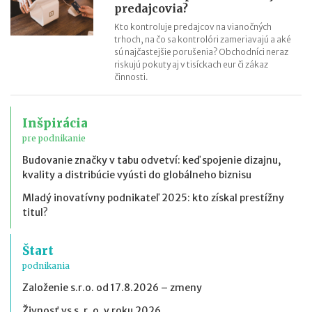
predajcovia?
Kto kontroluje predajcov na vianočných
trhoch, na čo sa kontrolóri zameriavajú a aké
sú najčastejšie porušenia? Obchodníci neraz
riskujú pokuty aj v tisíckach eur či zákaz
činnosti.
Inšpirácia
pre podnikanie
Budovanie značky v tabu odvetví: keď spojenie dizajnu,
kvality a distribúcie vyústi do globálneho biznisu
Mladý inovatívny podnikateľ 2025: kto získal prestížny
titul?
Štart
podnikania
Založenie s.r.o. od 17.8.2026 – zmeny
Živnosť vs s. r. o. v roku 2026