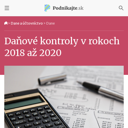
>
Dane a účtovníctvo
>
Dane
Daňové kontroly v rokoch
2018 až 2020