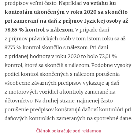
predpisov veľmi často. Napríklad
vo vzťahu ku
kontrolám ukončeným v roku 2020 sa skončilo
pri zameraní na daň z príjmov fyzickej osoby až
78,85 % kontrol s nálezom
. V prípade dani
z príjmov právnických osôb v tom istom roku sa až
87,75 % kontrol skončilo s nálezom. Pri dani
z pridanej hodnoty v roku 2020 to bolo 72,01 %
kontrol, ktoré sa skončili s nálezom. Podobne vysoký
podiel kontrol skončených s nálezom porušenia
všeobecne záväzných predpisov vykazuje aj daň
z motorových vozidiel a kontroly zamerané na
účtovníctvo. Na druhej strane, najmenej často
porušenie predpisov konštatujú daňoví kontrolóri pri
daňových kontrolách zameraných na spotrebné dane.
Článok pokračuje pod reklamou