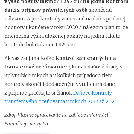
výška pokuty takmer 1 245 eur na jednu kontrolu
dani z príjmov právnických osôb
skončenú
nálezom. A pre kontroly zamerané na daň z pridanej
hodnoty ukončené v roku 2020 s nálezom platí to, že
priemerná výška uloženej pokuty na jednu takúto
kontrolu bola takmer 1 825 eur.
Ak vás zaujíma, koľko
kontrol zameraných na
transferové oceňovanie
vykonali daňové úrady v
uplynulých rokoch a v koľkých prípadoch tieto
kontroly skončili dodatočným vyrubením dane
z príjmov, prečítajte si článok
Daňové kontroly
transferového oceňovania v rokoch 2017 až 2020
Zdroj: Vlastné spracovanie na základe informácií
Finančnej správy SR.