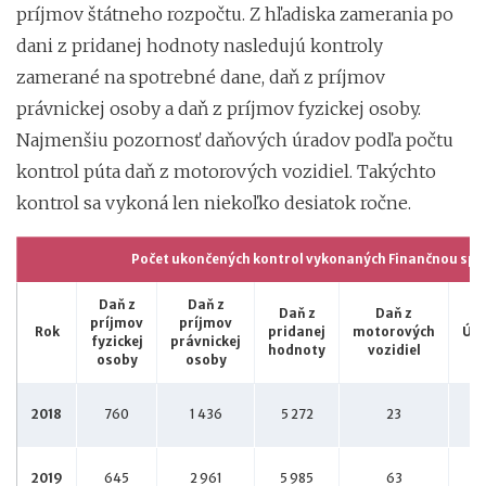
príjmov štátneho rozpočtu. Z hľadiska zamerania po
dani z pridanej hodnoty nasledujú kontroly
zamerané na spotrebné dane, daň z príjmov
právnickej osoby a daň z príjmov fyzickej osoby.
Najmenšiu pozornosť daňových úradov podľa počtu
kontrol púta daň z motorových vozidiel. Takýchto
kontrol sa vykoná len niekoľko desiatok ročne.
Počet ukončených kontrol vykonaných Finančnou spr
Daň z
Daň z
Daň z
Daň z
príjmov
príjmov
Rok
pridanej
motorových
Účt
fyzickej
právnickej
hodnoty
vozidiel
osoby
osoby
2018
760
1 436
5 272
23
2019
645
2 961
5 985
63