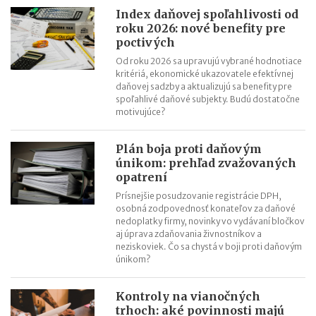
Index daňovej spoľahlivosti od
roku 2026: nové benefity pre
poctivých
Od roku 2026 sa upravujú vybrané hodnotiace
kritériá, ekonomické ukazovatele efektívnej
daňovej sadzby a aktualizujú sa benefity pre
spoľahlivé daňové subjekty. Budú dostatočne
motivujúce?
Plán boja proti daňovým
únikom: prehľad zvažovaných
opatrení
Prísnejšie posudzovanie registrácie DPH,
osobná zodpovednosť konateľov za daňové
nedoplatky firmy, novinky vo vydávaní bločkov
aj úprava zdaňovania živnostníkov a
neziskoviek. Čo sa chystá v boji proti daňovým
únikom?
Kontroly na vianočných
trhoch: aké povinnosti majú