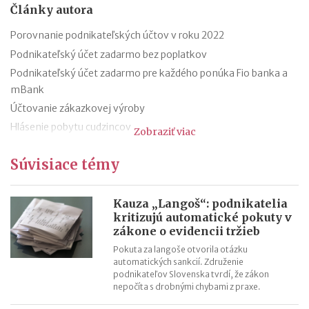
Články autora
Porovnanie podnikateľských účtov v roku 2022
Podnikateľský účet zadarmo bez poplatkov
Podnikateľský účet zadarmo pre každého ponúka Fio banka a
mBank
Účtovanie zákazkovej výroby
Hlásenie pobytu cudzincov
Zobraziť viac
Nepredajné zásoby
Súvisiace témy
Cestovné náhrady pri elektromobiloch
Odpisovanie elektromobilov a elektrobicyklov
Kontroly v oblasti registratúry
Kauza „Langoš“: podnikatelia
kritizujú automatické pokuty v
Registratúrny plán a registratúrny poriadok
zákone o evidencii tržieb
Pokuta za langoše otvorila otázku
automatických sankcií. Združenie
podnikateľov Slovenska tvrdí, že zákon
nepočíta s drobnými chybami z praxe.