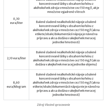
koncentrované látky s obsahom kofeínu z
akéhokoľvek zdroja v množstve cez 150 mg/l, ak je
množstvo vyjadrené v litroch
0,30
Balené sladené nealkoholické nápoje a balené
eura/liter
koncentrované látky s obsahom kofeínu z
akéhokoľvek zdroja v množstve cez 150 mg/l (ak na
etikete/obale/dokumentácii nápoja je návod na
prípravu a ak sa dodáva v akejkoľvek meracej
jednotke hmotnosti)
Balené sladené nealkoholické nápoje a balené
koncentrované látky s obsahom kofeínu z
2,10 eura/liter
akéhokoľvek zdroja v množstve cez 150 mg/l (ak sa
dodáva v akejkoľvek meracej jednotke objemu)
Balené sladené nealkoholické nápoje a balené
koncentrované látky s obsahom kofeínu z
8,60
akéhokoľvek zdroja v množstve cez 150 mg/l (ak na
eura/kilogram
etikete/obale/dokumentácii nápoja nie je návod na
prípravu a ak sa dodáva v akejkoľvek meracej
jednotke hmotnosti)
Zdroj: Vlastné spracovanie