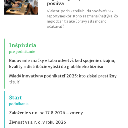
posúva
Niektorí podnikatelia budú podávať ESG
reporty neskôr. Koho sa zmena (ne)týka, čo
nepodceniť a aké úpravy ešte možno
očakávať?
Inšpirácia
pre podnikanie
Budovanie značky v tabu odvetví: keď spojenie dizajnu,
kvality a distribúcie vyústi do globálneho biznisu
Mladý inovatívny podnikateľ 2025: kto získal prestížny
titul?
Štart
podnikania
Založenie s.r.o. od 17.8.2026 – zmeny
Živnosť vs s. r. o. v roku 2026