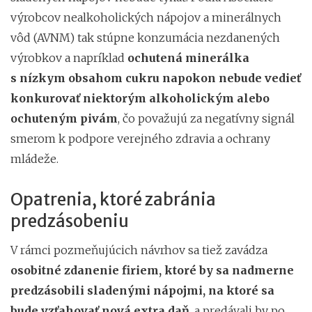
výrobcov nealkoholických nápojov a minerálnych
vôd (AVNM) tak stúpne konzumácia nezdanených
výrobkov a napríklad
ochutená minerálka
s nízkym obsahom cukru napokon nebude vedieť
konkurovať niektorým alkoholickým alebo
ochuteným pivám
, čo považujú za negatívny signál
smerom k podpore verejného zdravia a ochrany
mládeže.
Opatrenia, ktoré zabránia
predzásobeniu
V rámci pozmeňujúcich návrhov sa tiež zavádza
osobitné zdanenie firiem, ktoré by sa nadmerne
predzásobili sladenými nápojmi, na ktoré sa
bude vzťahovať nová extra daň
, a predávali by po