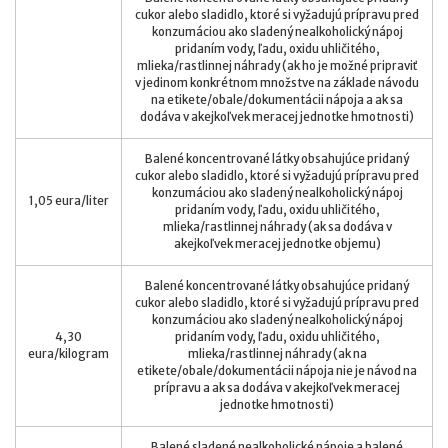
cukor alebo sladidlo, ktoré si vyžadujú prípravu pred
konzumáciou ako sladený nealkoholický nápoj
pridaním vody, ľadu, oxidu uhličitého,
mlieka/rastlinnej náhrady (ak ho je možné pripraviť
v jedinom konkrétnom množstve na základe návodu
na etikete/obale/dokumentácii nápoja a ak sa
dodáva v akejkoľvek meracej jednotke hmotnosti)
Balené koncentrované látky obsahujúce pridaný
cukor alebo sladidlo, ktoré si vyžadujú prípravu pred
konzumáciou ako sladený nealkoholický nápoj
1,05 eura/liter
pridaním vody, ľadu, oxidu uhličitého,
mlieka/rastlinnej náhrady (ak sa dodáva v
akejkoľvek meracej jednotke objemu)
Balené koncentrované látky obsahujúce pridaný
cukor alebo sladidlo, ktoré si vyžadujú prípravu pred
konzumáciou ako sladený nealkoholický nápoj
4,30
pridaním vody, ľadu, oxidu uhličitého,
eura/kilogram
mlieka/rastlinnej náhrady (ak na
etikete/obale/dokumentácii nápoja nie je návod na
prípravu a ak sa dodáva v akejkoľvek meracej
jednotke hmotnosti)
Balené sladené nealkoholické nápoje a balené