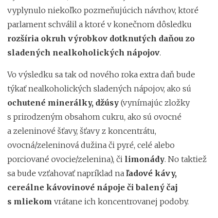
vyplynulo niekoľko pozmeňujúcich návrhov, ktoré
parlament schválil a ktoré v konečnom dôsledku
rozšíria okruh výrobkov dotknutých daňou zo
sladených nealkoholických nápojov
.
Vo výsledku sa tak od nového roka extra daň bude
týkať nealkoholických sladených nápojov, ako sú
ochutené minerálky, džúsy
(vynímajúc zložky
s prirodzeným obsahom cukru, ako sú ovocné
a zeleninové šťavy, šťavy z koncentrátu,
ovocná/zeleninová dužina či pyré, celé alebo
porciované ovocie/zelenina), či
limonády
. No taktiež
sa bude vzťahovať napríklad na
ľadové kávy,
cereálne kávovinové nápoje či balený čaj
s mliekom
vrátane ich koncentrovanej podoby.