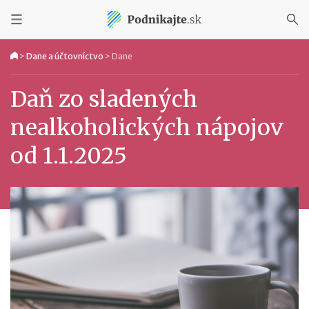
>
Dane a účtovníctvo
>
Dane
Daň zo sladených
nealkoholických nápojov
od 1.1.2025