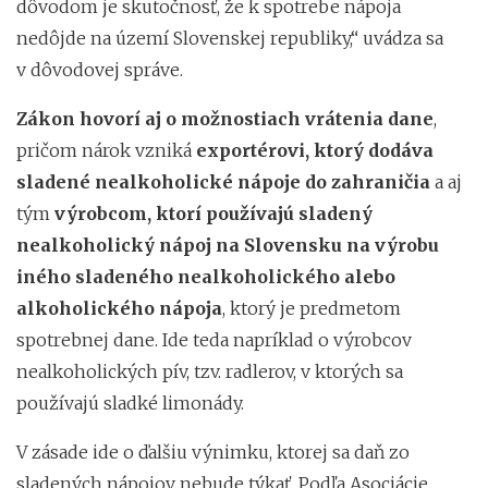
dôvodom je skutočnosť, že k spotrebe nápoja
nedôjde na území Slovenskej republiky,“ uvádza sa
v dôvodovej správe.
Zákon hovorí aj o možnostiach vrátenia dane
,
pričom nárok vzniká
exportérovi, ktorý dodáva
sladené nealkoholické nápoje do zahraničia
a aj
tým
výrobcom, ktorí používajú sladený
nealkoholický nápoj na Slovensku na výrobu
iného sladeného nealkoholického alebo
alkoholického nápoja
, ktorý je predmetom
spotrebnej dane. Ide teda napríklad o výrobcov
nealkoholických pív, tzv. radlerov, v ktorých sa
používajú sladké limonády.
V zásade ide o ďalšiu výnimku, ktorej sa daň zo
sladených nápojov nebude týkať. Podľa Asociácie