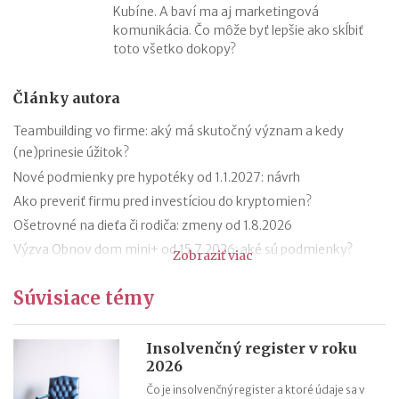
Kubíne. A baví ma aj marketingová
komunikácia. Čo môže byť lepšie ako skĺbiť
toto všetko dokopy?
Články autora
Teambuilding vo firme: aký má skutočný význam a kedy
(ne)prinesie úžitok?
Nové podmienky pre hypotéky od 1.1.2027: návrh
Ako preveriť firmu pred investíciou do kryptomien?
Ošetrovné na dieťa či rodiča: zmeny od 1.8.2026
Výzva Obnov dom mini+ od 15.7.2026: aké sú podmienky?
Zobraziť viac
Novela zákona o ochrane pred legalizáciou príjmov z trestnej
Súvisiace témy
činnosti (AML zákon)
Minimálny dôchodok v roku 2027
Sviatok sv. Cyrila a Metoda 2026 už bez zatvorených obchodov
Insolvenčný register v roku
2026
Nabíjanie elektromobilu v zahraničí: roaming, aplikácie,
plánovanie cesty
Čo je insolvenčný register a ktoré údaje sa v