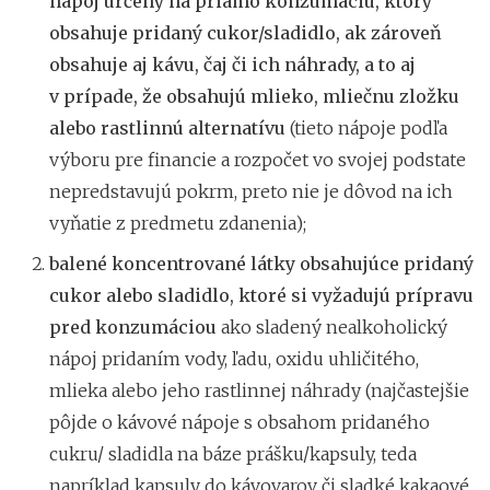
nápoj určený na priamo konzumáciu, ktorý
obsahuje pridaný cukor/sladidlo, ak zároveň
obsahuje aj kávu, čaj či ich náhrady, a to aj
v prípade, že obsahujú mlieko, mliečnu zložku
alebo rastlinnú alternatívu
(tieto nápoje podľa
výboru pre financie a rozpočet vo svojej podstate
nepredstavujú pokrm, preto nie je dôvod na ich
vyňatie z predmetu zdanenia);
balené koncentrované látky obsahujúce pridaný
cukor alebo sladidlo, ktoré si vyžadujú prípravu
pred konzumáciou
ako sladený nealkoholický
nápoj pridaním vody, ľadu, oxidu uhličitého,
mlieka alebo jeho rastlinnej náhrady (najčastejšie
pôjde o kávové nápoje s obsahom pridaného
cukru/ sladidla na báze prášku/kapsuly, teda
napríklad kapsuly do kávovarov či sladké kakaové