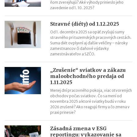
ňom zverejňujú? Aké výhody prinieslo jeho
ChatGPT, Gemini a ďalšie AI nástroje: daňové povinnosti pri
zavedenie od 1. 10. 2025?
predplatnom
Stravné (diéty) od 1.12.2025
Od 1. decembra 2025 sa opäť zvyšujú sumy
stravného pri tuzemských pracovných cestách.
Suma diét ovplyvní aj ďalšie veličiny – nároky
zamestnancov či daňové výdavky
zamestnávateľov a SZČO.
„Zrušenie“ sviatkov a zákazu
maloobchodného predaja od
1.11.2025
Menej dní pracovného pokoja, viac otvorených
obchodov počas sviatkov. Čo sa mení od
novembra 2025 a ktoré sviatky budú v roku
2026 zrušené? Ako reagujú firmy a čo zmena v
praxi prinesie?
Zásadná zmena v ESG
reportingu: vykazovanie sa