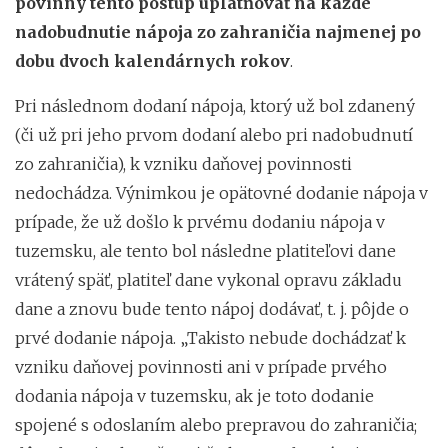
povinný tento postup uplatňovať na každé
nadobudnutie nápoja zo zahraničia najmenej po
dobu dvoch kalendárnych rokov
.
Pri následnom dodaní nápoja, ktorý už bol zdanený
(či už pri jeho prvom dodaní alebo pri nadobudnutí
zo zahraničia), k vzniku daňovej povinnosti
nedochádza. Výnimkou je opätovné dodanie nápoja v
prípade, že už došlo k prvému dodaniu nápoja v
tuzemsku, ale tento bol následne platiteľovi dane
vrátený späť, platiteľ dane vykonal opravu základu
dane a znovu bude tento nápoj dodávať, t. j. pôjde o
prvé dodanie nápoja. „Takisto nebude dochádzať k
vzniku daňovej povinnosti ani v prípade prvého
dodania nápoja v tuzemsku, ak je toto dodanie
spojené s odoslaním alebo prepravou do zahraničia;