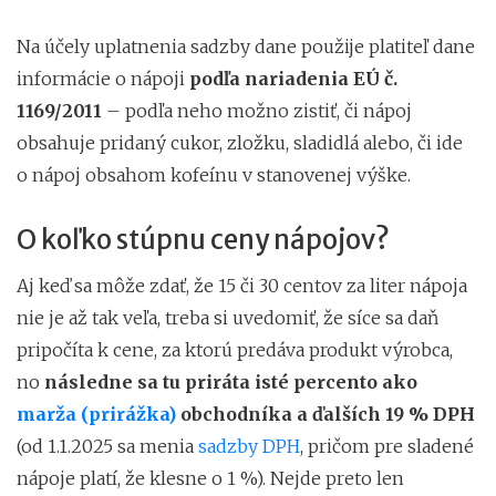
Na účely uplatnenia sadzby dane použije platiteľ dane
informácie o nápoji
podľa nariadenia EÚ č.
1169/2011
– podľa neho možno zistiť, či nápoj
obsahuje pridaný cukor, zložku, sladidlá alebo, či ide
o nápoj obsahom kofeínu v stanovenej výške.
O koľko stúpnu ceny nápojov?
Aj keď sa môže zdať, že 15 či 30 centov za liter nápoja
nie je až tak veľa, treba si uvedomiť, že síce sa daň
pripočíta k cene, za ktorú predáva produkt výrobca,
no
následne sa tu priráta isté percento ako
marža (prirážka)
obchodníka a ďalších 19 % DPH
(od 1.1.2025 sa menia
sadzby DPH
, pričom pre sladené
nápoje platí, že klesne o 1 %). Nejde preto len