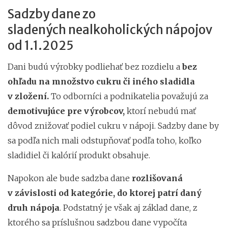
Sadzby dane zo
sladených nealkoholických nápojov
od 1.1.2025
Dani budú výrobky podliehať bez rozdielu a
bez
ohľadu na množstvo cukru či iného sladidla
v zložení.
To odborníci a podnikatelia považujú za
demotivujúce pre výrobcov,
ktorí nebudú mať
dôvod znižovať podiel cukru v nápoji. Sadzby dane by
sa podľa nich mali odstupňovať podľa toho, koľko
sladidiel či kalórií produkt obsahuje.
Napokon ale bude sadzba dane
rozlišovaná
v závislosti od kategórie, do ktorej patrí daný
druh nápoja
. Podstatný je však aj základ dane, z
ktorého sa príslušnou sadzbou dane vypočíta