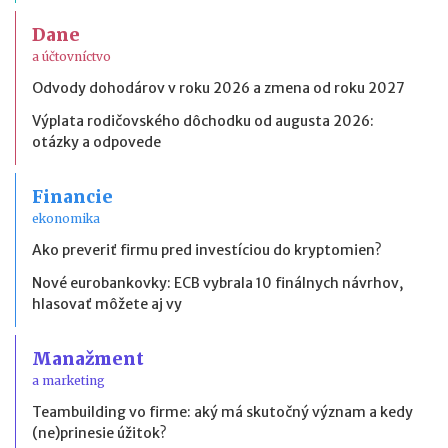
Dane
a účtovníctvo
Odvody dohodárov v roku 2026 a zmena od roku 2027
Výplata rodičovského dôchodku od augusta 2026:
otázky a odpovede
Financie
ekonomika
Ako preveriť firmu pred investíciou do kryptomien?
Nové eurobankovky: ECB vybrala 10 finálnych návrhov,
hlasovať môžete aj vy
Manažment
a marketing
Teambuilding vo firme: aký má skutočný význam a kedy
(ne)prinesie úžitok?