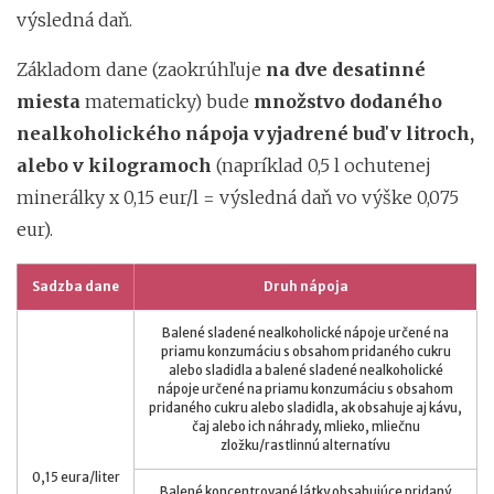
výsledná daň.
Základom dane (zaokrúhľuje
na dve desatinné
miesta
matematicky) bude
množstvo dodaného
nealkoholického nápoja vyjadrené buď v litroch,
alebo v kilogramoch
(napríklad 0,5 l ochutenej
minerálky x 0,15 eur/l = výsledná daň vo výške 0,075
eur).
Sadzba dane
Druh nápoja
Balené sladené nealkoholické nápoje určené na
priamu konzumáciu s obsahom pridaného cukru
alebo sladidla a balené sladené nealkoholické
nápoje určené na priamu konzumáciu s obsahom
pridaného cukru alebo sladidla, ak obsahuje aj kávu,
čaj alebo ich náhrady, mlieko, mliečnu
zložku/rastlinnú alternatívu
0,15 eura/liter
Balené koncentrované látky obsahujúce pridaný