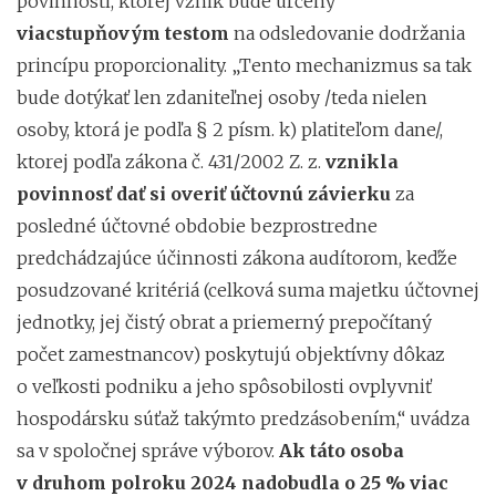
povinnosti, ktorej vznik bude určený
viacstupňovým testom
na odsledovanie dodržania
princípu proporcionality. „Tento mechanizmus sa tak
bude dotýkať len zdaniteľnej osoby /teda nielen
osoby, ktorá je podľa § 2 písm. k) platiteľom dane/,
ktorej podľa zákona č. 431/2002 Z. z.
vznikla
povinnosť dať si overiť účtovnú závierku
za
posledné účtovné obdobie bezprostredne
predchádzajúce účinnosti zákona audítorom, keďže
posudzované kritériá (celková suma majetku účtovnej
jednotky, jej čistý obrat a priemerný prepočítaný
počet zamestnancov) poskytujú objektívny dôkaz
o veľkosti podniku a jeho spôsobilosti ovplyvniť
hospodársku súťaž takýmto predzásobením,“ uvádza
sa v spoločnej správe výborov.
Ak táto osoba
v druhom polroku 2024
nadobudla o 25 % viac