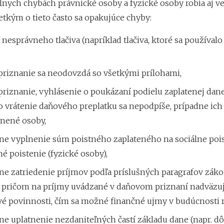
lnych chybách právnické osoby a fyzické osoby robia aj v
etkým o tieto často sa opakujúce chyby:
 nesprávneho tlačiva (napríklad tlačiva, ktoré sa používal
priznanie sa neodovzdá so všetkými prílohami,
riznanie, vyhlásenie o poukázaní podielu zaplatenej dan
o vrátenie daňového preplatku sa nepodpíše, prípadne ich
nené osoby,
ne vyplnenie súm poistného zaplateného na sociálne pois
é poistenie (fyzické osoby),
e zatriedenie príjmov podľa príslušných paragrafov záko
, pričom na príjmy uvádzané v daňovom priznaní nadväzuj
é povinnosti, čím sa možné finančné ujmy v budúcnosti r
ne uplatnenie nezdaniteľných častí základu dane (napr. 