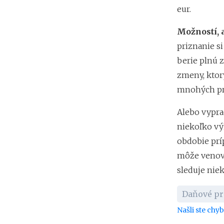
eur.
Možností, 
priznanie s
berie plnú 
zmeny, ktorý
mnohých prí
Alebo vypra
niekoľko vý
obdobie prí
môže venova
sleduje niek
Daňové pr
Našli ste chy