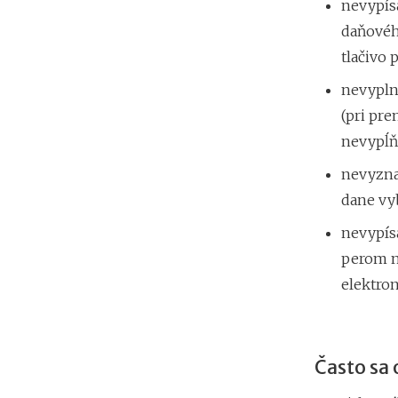
nevypís
daňovéh
tlačivo 
nevypln
(pri pr
nevypĺňa
nevyznač
dane vy
nevypís
perom na
elektron
Často sa