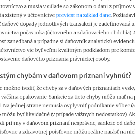
tovníctvo a musia v súlade so zákonom o dani z príjmov 
a zistený v účtovníctve
previesť na základ dane
. Požiadav
 daňové dopady jednotlivých transakcií je zadefinovaná u
ovníctva počas roka (účtovného a zdaňovacieho obdobia). A
osť zanedbaná a prípadne si daňovník analytickú evidenciu
 účtovníctvo vie byť veľmi kvalitným podkladom pre komfo
ostavenie daňového priznania právnickej osoby.
astým chybám v daňovom priznaní vyhnúť?
 možno tvrdiť, že chyby sa v daňových priznaniach vysky
 väčšina opakovanie. Sankcie za tieto chyby môžu mať na 
. Na jednej strane nemusia ovplyvniť podnikanie vôbec (a
o môžu byť likvidačné (v prípade vážnych nedostatkov). Ak
edi príjmy v daňovom priznaní nesprávne, sankcie od daň
isťovne a zdravotnej poisťovne môžu reálne narásť na nie