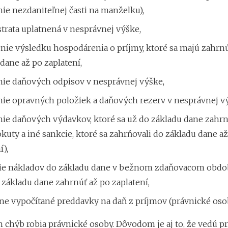
ie nezdaniteľnej časti na manželku),
trata uplatnená v nesprávnej výške,
nie výsledku hospodárenia o príjmy, ktoré sa majú zahrn
dane až po zaplatení,
nie daňových odpisov v nesprávnej výške,
nie opravných položiek a daňových rezerv v nesprávnej v
nie daňových výdavkov, ktoré sa už do základu dane zah
okuty a iné sankcie, ktoré sa zahrňovali do základu dane a
í),
ie nákladov do základu dane v bežnom zdaňovacom obdob
základu dane zahrnúť až po zaplatení,
ne vypočítané preddavky na daň z príjmov (právnické osob
h chýb robia právnické osoby. Dôvodom je aj to, že vedú p