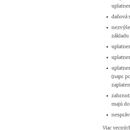
uplatnen
daňová s
nezvýše
základu 
uplatne
uplatne
uplatne
(napr. p
zaplaten
zahrnut
majú do 
nespráv
Viac vecnýc