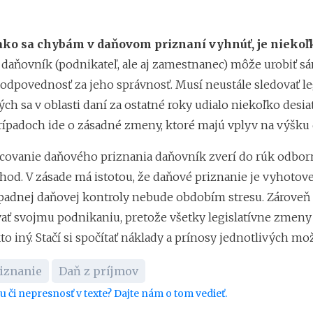
ako sa chybám v daňovom priznaní vyhnúť, je niekoľ
i daňovník (podnikateľ, ale aj zamestnanec) môže urobiť s
zodpovednosť za jeho správnosť. Musí neustále sledovať le
ch sa v oblasti daní za ostatné roky udialo niekoľko desia
padoch ide o zásadné zmeny, ktoré majú vplyv na výšku 
covanie daňového priznania daňovník zverí do rúk odbor
hod. V zásade má istotou, že daňové priznanie je vyhotov
padnej daňovej kontroly nebude obdobím stresu. Zároveň
ť svojmu podnikaniu, pretože všetky legislatívne zmeny
to iný. Stačí si spočítať náklady a prínosy jednotlivých mo
iznanie
Daň z príjmov
bu či nepresnosť v texte? Dajte nám o tom vedieť.