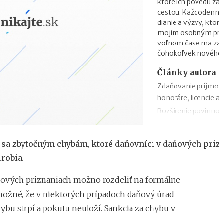
ktoré ich povedú 
cestou. Každodenn
dianie a výzvy, kto
mojim osobným prio
voľnom čase ma zau
čohokoľvek novéh
Články autora
Zdaňovanie príjmo
honoráre, licencie 
Rozšírenie povinno
zmeny v zábezpeke
Zdaňovanie príleži
 sa zbytočným chybám, ktoré daňovníci v daňových pri
Zdaňovanie pri pres
urobia.
2018
Trojstranný obchod
ových priznaniach možno rozdeliť na formálne
Daňový bonus na h
 možné, že v niektorých prípadoch daňový úrad
„Patent Box“ prine
ybu strpí a pokutu neuloží. Sankcia za chybu v
príjmov