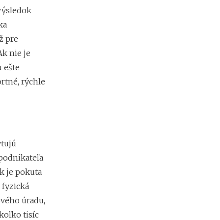
b
i
výsledok
ť
ka
?
ž pre
k nie je
N
 ešte
o
rtné, rýchle
v
é
p
o
d
m
i
tujú
e
podnikateľa
n
k
k je pokuta
y
 fyzická
p
ového úradu,
r
e
koľko tisíc