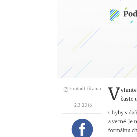
V
5 minút čítania
yhnite
často 
12.3.2016
Chyby v daň
a vecné. Je
formálnu ch