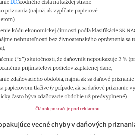
anie
DIČ
/rodného čísla na každej strane
o priznania (najmä, ak vypĺňate papierové
perom),
enie kódu ekonomickej činnosti podľa klasifikácie SK NAC
enájme nehnuteľnosti bez živnostenského oprávnenia sa t
),
enie (“x”) skutočnosti, že daňovník nepoukazuje 2 % (prí
branému prijímateľovi podielov zaplatenej dane,
anie zdaňovacieho obdobia, najmä ak sa daňové priznanie
 papierovom tlačive (v prípade, ak sa daňové priznanie v
icky, často býva zdaňovacie obdobie už predvyplnené).
Článok pokračuje pod reklamou
 opakujúce vecné chyby v daňových priznan