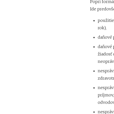
Popri formá
Ide predovš
použitie
rok),
daňové 
daňové p
žiadosť 
neopráv
nespráv
zdravotn
nesprávn
príjmov
odvodov
nespráv