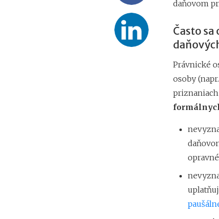
daňovom pri
Často sa
daňových
Právnické os
osoby (napr.
priznaniach
formálnyc
nevyznač
daňovom
opravné
nevyzna
uplatňu
paušáln