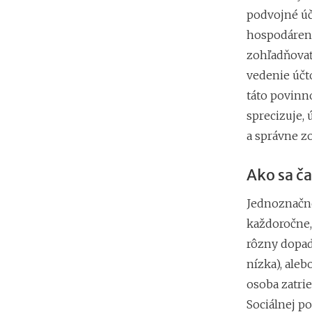
podvojné úč
hospodáreni
zohľadňovať
vedenie účt
táto povinn
sprecizuje,
a správne z
Ako sa č
Jednoznačne
každoročne,
rôzny dopad
nízka), aleb
osoba zatri
Sociálnej po