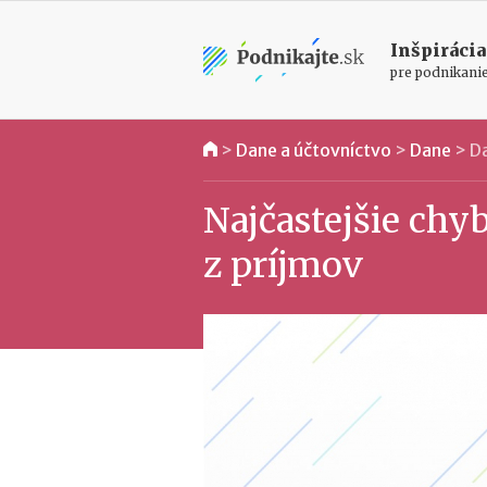
Inšpirácia
pre podnikani
>
Dane a účtovníctvo
>
Dane
>
Da
Najčastejšie chy
z príjmov