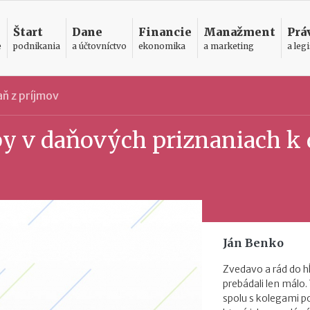
Štart
Dane
Financie
Manažment
Prá
e
podnikania
a účtovníctvo
ekonomika
a marketing
a legi
ň z príjmov
by v daňových priznaniach k 
Ján Benko
Zvedavo a rád do h
prebádali len málo.
spolu s kolegami 