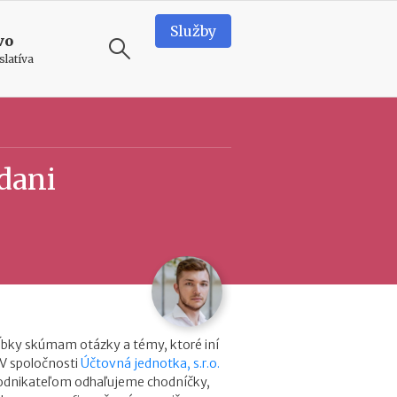
Služby
vo
slatíva
ODPORÚČAME
T
dani
e
a
m
b
u
i
l
d
i
n
ĺbky skúmam otázky a témy, ktoré iní
g
 V spoločnosti
Účtovná jednotka, s.r.o.
v
podnikateľom odhaľujeme chodníčky,
o