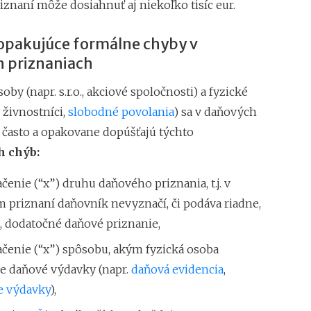
znaní môže dosiahnuť aj niekoľko tisíc eur.
Superodpočet nákl
1.1.2018 na 100 %
 opakujúce formálne chyby v
Daňové tajomstvo 
 priznaniach
Záväzné stanoviská
oby (napr. s.r.o., akciové spoločnosti) a fyzické
 živnostníci,
slobodné povolania
) sa v daňových
 často a opakovane dopúšťajú týchto
h chýb:
enie (“x”) druhu daňového priznania, t.j. v
 priznaní daňovník nevyznačí, či podáva riadne,
, dodatočné daňové priznanie,
čenie (“x”) spôsobu, akým fyzická osoba
je daňové výdavky (napr.
daňová evidencia
,
e výdavky
),