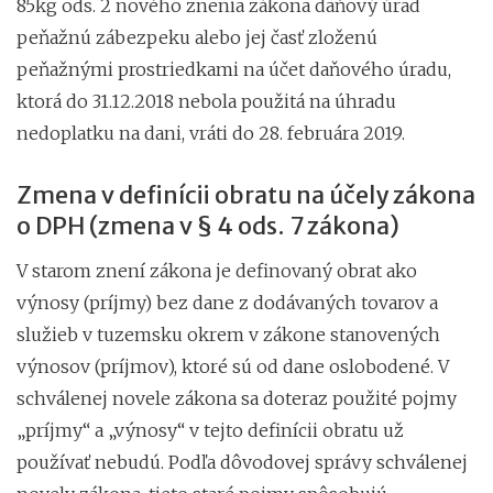
85kg ods. 2 nového znenia zákona daňový úrad
peňažnú zábezpeku alebo jej časť zloženú
peňažnými prostriedkami na účet daňového úradu,
ktorá do 31.12.2018 nebola použitá na úhradu
nedoplatku na dani, vráti do 28. februára 2019.
Zmena v definícii obratu na účely zákona
o DPH (zmena v § 4 ods. 7 zákona)
V starom znení zákona je definovaný obrat ako
výnosy (príjmy) bez dane z dodávaných tovarov a
služieb v tuzemsku okrem v zákone stanovených
výnosov (príjmov), ktoré sú od dane oslobodené. V
schválenej novele zákona sa doteraz použité pojmy
„príjmy“ a „výnosy“ v tejto definícii obratu už
používať nebudú. Podľa dôvodovej správy schválenej