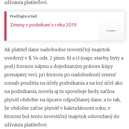
užívania platiteľovi.
Prečítajte si tiež
Zmeny v podnikaní v roku 2019
Ak platiteľ dane nadobudne investičný majetok
uvedený v § 54 ods. 2 písm. b) a c) (napr. stavby, byty a
pod.) formou nájmu s dojednaným právom kúpy
prenajatej veci, pri ktorom po nadobudnutí zmení
rozsah použitia na účely podnikania a na iný účel ako
na podnikania, novela aj tu spresňuje kedy začína
plynúť obdobie na úpravu odpočítanej dane, a to tak,
že obdobie začne plynúť v kalendárnom roku, v
ktorom bol tento investičný majetok odovzdaný do
užívania platiteľovi.