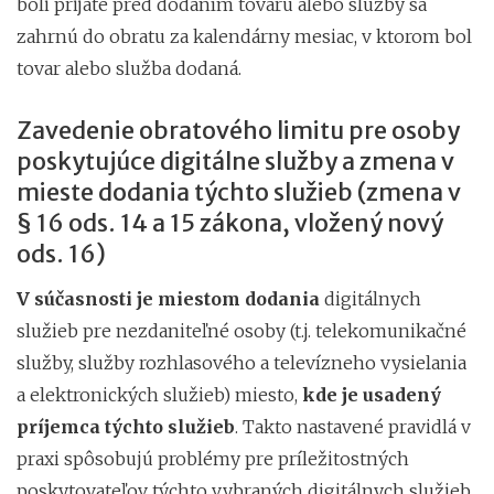
boli prijaté pred dodaním tovaru alebo služby sa
zahrnú do obratu za kalendárny mesiac, v ktorom bol
tovar alebo služba dodaná.
Zavedenie obratového limitu pre osoby
poskytujúce digitálne služby a zmena v
mieste dodania týchto služieb (zmena v
§ 16 ods. 14 a 15 zákona, vložený nový
ods. 16)
V súčasnosti je miestom
dodania
digitálnych
služieb pre nezdaniteľné osoby (t.j. telekomunikačné
služby, služby rozhlasového a televízneho vysielania
a elektronických služieb) miesto,
kde je usadený
príjemca týchto služieb
. Takto nastavené pravidlá v
praxi spôsobujú problémy pre príležitostných
poskytovateľov týchto vybraných digitálnych služieb