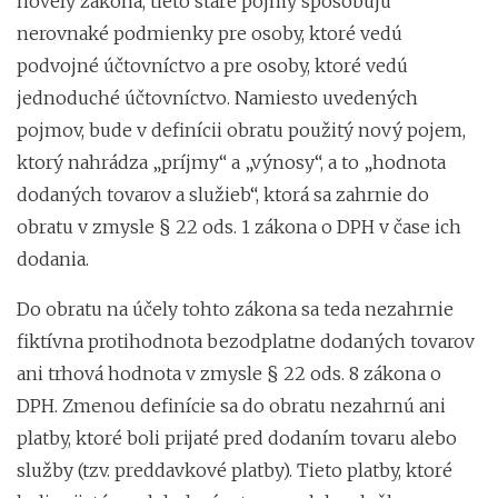
novely zákona, tieto staré pojmy spôsobujú
nerovnaké podmienky pre osoby, ktoré vedú
podvojné účtovníctvo a pre osoby, ktoré vedú
jednoduché účtovníctvo. Namiesto uvedených
pojmov, bude v definícii obratu použitý nový pojem,
ktorý nahrádza „príjmy“ a „výnosy“, a to „hodnota
dodaných tovarov a služieb“, ktorá sa zahrnie do
obratu v zmysle § 22 ods. 1 zákona o DPH v čase ich
dodania.
Do obratu na účely tohto zákona sa teda nezahrnie
fiktívna protihodnota bezodplatne dodaných tovarov
ani trhová hodnota v zmysle § 22 ods. 8 zákona o
DPH. Zmenou definície sa do obratu nezahrnú ani
platby, ktoré boli prijaté pred dodaním tovaru alebo
služby (tzv. preddavkové platby). Tieto platby, ktoré