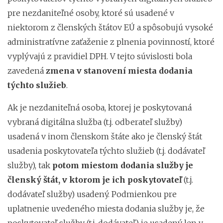
pre nezdaniteľné osoby, ktoré sú usadené v
niektorom z členských štátov EÚ a spôsobujú vysoké
administratívne zaťaženie z plnenia povinností, ktoré
vyplývajú z pravidiel DPH. V tejto súvislosti bola
zavedená
zmena v stanovení miesta dodania
týchto služieb
.
Ak je nezdaniteľná osoba, ktorej je poskytovaná
vybraná digitálna služba (t.j. odberateľ služby)
usadená v inom členskom štáte ako je členský štát
usadenia poskytovateľa týchto služieb (t.j. dodávateľ
služby), tak
potom miestom dodania služby je
členský štát, v ktorom je ich poskytovateľ
(t.j.
dodávateľ služby) usadený. Podmienkou pre
uplatnenie uvedeného miesta dodania služby je, že
poskytovateľ služby (t.j. dodávateľ) je usadený len v