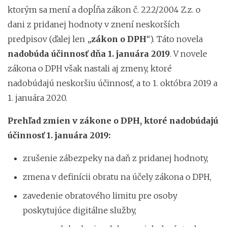
ktorým sa mení a dopĺňa zákon č. 222/2004 Z.z. o
dani z pridanej hodnoty v znení neskorších
predpisov (ďalej len „
zákon o DPH
“). Táto novela
nadobúda účinnosť dňa 1. januára 2019
. V novele
zákona o DPH však nastali aj zmeny, ktoré
nadobúdajú neskoršiu účinnosť, a to 1. októbra 2019 a
1. januára 2020.
Prehľad zmien v zákone o DPH, ktoré nadobúdajú
účinnosť 1. januára 2019:
zrušenie zábezpeky na daň z pridanej hodnoty,
zmena v definícii obratu na účely zákona o DPH,
zavedenie obratového limitu pre osoby
poskytujúce digitálne služby,