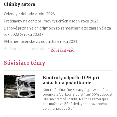
Články autora
Odvody z dohody v roku 2023
Preddavky na daň z príjmov fyzických osôb v roku 2023
Daňové priznanie pri príjmoch zo zamestnania zo zahraničia za
rok 2022 (v roku 2023)
PN a nemocenské živnostníka v roku 2023
Podpora v nezamestnanosti v roku 2023
Zobraziť viac
Odklad daňového priznania za rok 2022 (v roku 2023) – vzor
Súvisiace témy
Ročné zúčtovanie dane za rok 2022 (v roku 2023)
Výpočet čistej mzdy v roku 2023
Daňový bonus na dieťa od 1.1.2023 – príklady
Kontroly odpočtu DPH pri
autách na podnikanie
Daňový bonus na dieťa od 1.1.2023
Kontrolóri finančnej správy si „posvietia“ na
podnikateľov, ktorí si uplatňujú 100 % odpočet
DPH na firemné vozidlá. Na čo sa zamerajú a
ako možno znížiť dôsledky neoprávneného
uplatnenia odpočtu?