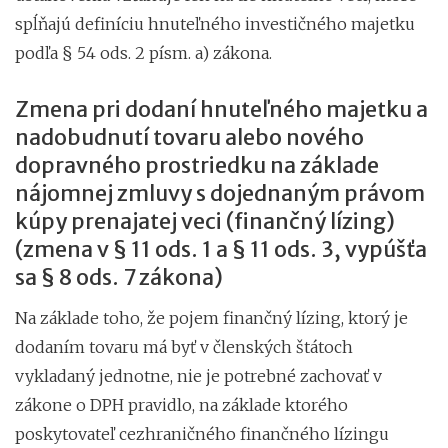
spĺňajú definíciu hnuteľného investičného majetku
podľa § 54 ods. 2 písm. a) zákona.
Zmena pri dodaní hnuteľného majetku a
nadobudnutí tovaru alebo nového
dopravného prostriedku na základe
nájomnej zmluvy s dojednaným právom
kúpy prenajatej veci (finančný lízing)
(zmena v § 11 ods. 1 a § 11 ods. 3, vypúšťa
sa § 8 ods. 7 zákona)
Na základe toho, že pojem finančný lízing, ktorý je
dodaním tovaru má byť v členských štátoch
vykladaný jednotne, nie je potrebné zachovať v
zákone o DPH pravidlo, na základe ktorého
poskytovateľ cezhraničného finančného lízingu