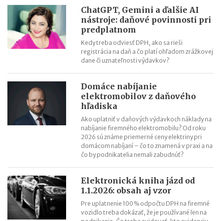
ChatGPT, Gemini a ďalšie AI
nástroje: daňové povinnosti pri
predplatnom
Kedy treba odviesť DPH, ako sa rieši
registrácia na daň a čo platí ohľadom zrážkovej
dane či uznateľnosti výdavkov?
Domáce nabíjanie
elektromobilov z daňového
hľadiska
Ako uplatniť v daňových výdavkoch náklady na
nabíjanie firemného elektromobilu? Od roku
2026 sú známe priemerné ceny elektriny pri
domácom nabíjaní – čo to znamená v praxi a na
čo by podnikatelia nemali zabudnúť?
Elektronická kniha jázd od
1.1.2026: obsah aj vzor
Pre uplatnenie 100 % odpočtu DPH na firemné
vozidlo treba dokázať, že je používané len na