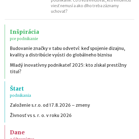
podnikanie. Čo treba evidovať, kto evidenciu
viesť nemusí a ako dlho treba záznamy
uchovať?
Inšpirácia
pre podnikanie
Budovanie značky v tabu odvetví: keď spojenie dizajnu,
kvality a distribúcie vyústi do globálneho biznisu
Mladý inovatívny podnikateľ 2025: kto získal prestížny
titul?
Štart
podnikania
Založenie s.r.o. od 17.8.2026 – zmeny
Živnosť vs s. r. o. v roku 2026
Dane