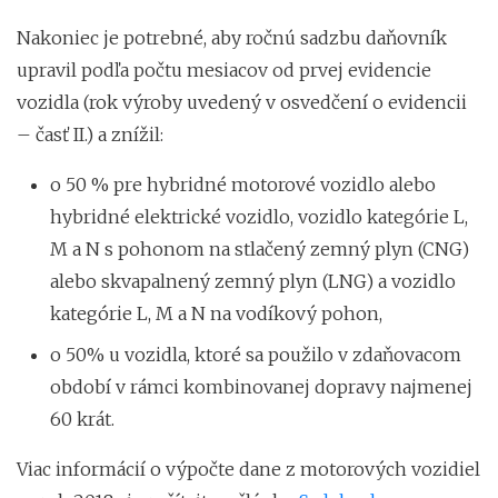
Nakoniec je potrebné, aby ročnú sadzbu daňovník
upravil podľa počtu mesiacov od prvej evidencie
vozidla (rok výroby uvedený v osvedčení o evidencii
– časť II.) a znížil:
o 50 % pre hybridné motorové vozidlo alebo
hybridné elektrické vozidlo, vozidlo kategórie L,
M a N s pohonom na stlačený zemný plyn (CNG)
alebo skvapalnený zemný plyn (LNG) a vozidlo
kategórie L, M a N na vodíkový pohon,
o 50% u vozidla, ktoré sa použilo v zdaňovacom
období v rámci kombinovanej dopravy najmenej
60 krát.
Viac informácií o výpočte dane z motorových vozidiel