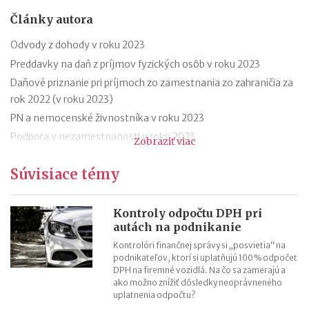
Články autora
Odvody z dohody v roku 2023
Preddavky na daň z príjmov fyzických osôb v roku 2023
Daňové priznanie pri príjmoch zo zamestnania zo zahraničia za
rok 2022 (v roku 2023)
PN a nemocenské živnostníka v roku 2023
Podpora v nezamestnanosti v roku 2023
Zobraziť viac
Odklad daňového priznania za rok 2022 (v roku 2023) – vzor
Súvisiace témy
Ročné zúčtovanie dane za rok 2022 (v roku 2023)
Výpočet čistej mzdy v roku 2023
Daňový bonus na dieťa od 1.1.2023 – príklady
Kontroly odpočtu DPH pri
autách na podnikanie
Daňový bonus na dieťa od 1.1.2023
Kontrolóri finančnej správy si „posvietia“ na
podnikateľov, ktorí si uplatňujú 100 % odpočet
DPH na firemné vozidlá. Na čo sa zamerajú a
ako možno znížiť dôsledky neoprávneného
uplatnenia odpočtu?