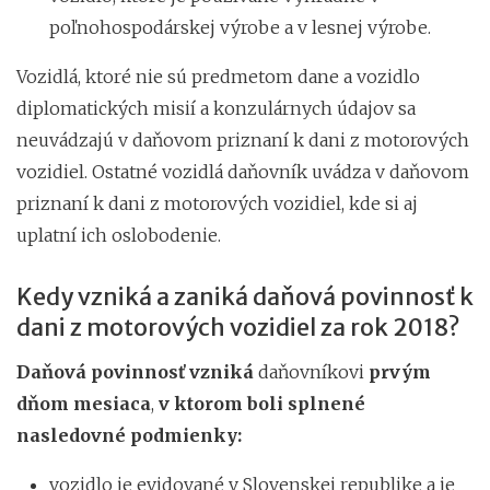
poľnohospodárskej výrobe a v lesnej výrobe.
Vozidlá, ktoré nie sú predmetom dane a vozidlo
diplomatických misií a konzulárnych údajov sa
neuvádzajú v daňovom priznaní k dani z motorových
vozidiel. Ostatné vozidlá daňovník uvádza v daňovom
priznaní k dani z motorových vozidiel, kde si aj
uplatní ich oslobodenie.
Kedy vzniká a zaniká daňová povinnosť k
dani z motorových vozidiel za rok 2018?
Daňová povinnosť vzniká
daňovníkovi
prvým
dňom mesiaca
,
v ktorom boli splnené
nasledovné podmienky:
vozidlo je evidované v Slovenskej republike a je