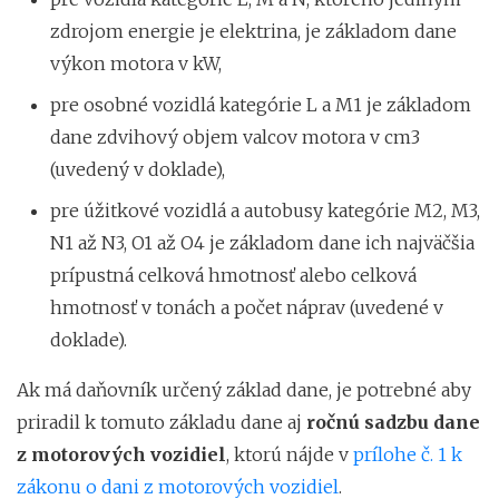
zdrojom energie je elektrina, je základom dane
výkon motora v kW,
pre osobné vozidlá kategórie L a M1 je základom
dane zdvihový objem valcov motora v cm3
(uvedený v doklade),
pre úžitkové vozidlá a autobusy kategórie M2, M3,
N1 až N3, O1 až O4 je základom dane ich najväčšia
prípustná celková hmotnosť alebo celková
hmotnosť v tonách a počet náprav (uvedené v
doklade).
Ak má daňovník určený základ dane, je potrebné aby
priradil k tomuto základu dane aj
ročnú sadzbu dane
z motorových vozidiel
, ktorú nájde v
prílohe č. 1 k
zákonu o dani z motorových vozidiel
.