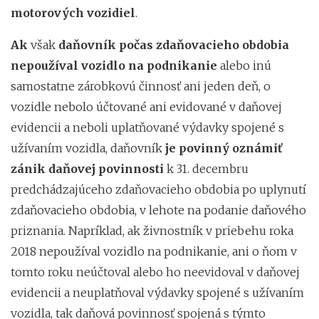
motorových vozidiel
.
Ak
však
daňovník
počas zdaňovacieho obdobia
nepoužíval vozidlo na podnikanie
alebo inú
samostatne zárobkovú činnosť ani jeden deň, o
vozidle nebolo účtované ani evidované v daňovej
evidencii a neboli uplatňované výdavky spojené s
užívaním vozidla, daňovník
je povinný oznámiť
zánik daňovej povinnosti
k 31. decembru
predchádzajúceho zdaňovacieho obdobia po uplynutí
zdaňovacieho obdobia, v lehote na podanie daňového
priznania. Napríklad, ak živnostník v priebehu roka
2018 nepoužíval vozidlo na podnikanie, ani o ňom v
tomto roku neúčtoval alebo ho neevidoval v daňovej
evidencii a neuplatňoval výdavky spojené s užívaním
vozidla, tak daňová povinnosť spojená s týmto