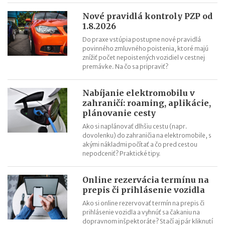
Nové pravidlá kontroly PZP od
1.8.2026
Do praxe vstúpia postupne nové pravidlá
povinného zmluvného poistenia, ktoré majú
znížiť počet nepoistených vozidiel v cestnej
premávke. Na čo sa pripraviť?
Nabíjanie elektromobilu v
zahraničí: roaming, aplikácie,
plánovanie cesty
Ako si naplánovať dlhšiu cestu (napr.
dovolenku) do zahraničia na elektromobile, s
akými nákladmi počítať a čo pred cestou
nepodceniť? Praktické tipy.
Online rezervácia termínu na
prepis či prihlásenie vozidla
Ako si online rezervovať termín na prepis či
prihlásenie vozidla a vyhnúť sa čakaniu na
dopravnom inšpektoráte? Stačí aj pár kliknutí