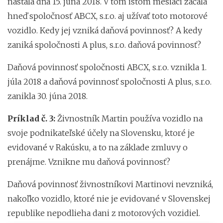
nastala dňa 15. júna 2018. V tom istom mesiaci začala
hneď spoločnosť ABCX, s.r.o. aj užívať toto motorové
vozidlo. Kedy jej vzniká daňová povinnosť? A kedy
zaniká spoločnosti A plus, s.r.o. daňová povinnosť?
Daňová povinnosť spoločnosti ABCX, s.r.o. vznikla 1.
júla 2018 a daňová povinnosť spoločnosti A plus, s.r.o.
zanikla 30. júna 2018.
Príklad č. 3:
Živnostník Martin používa vozidlo na
svoje podnikateľské účely na Slovensku, ktoré je
evidované v Rakúsku, a to na základe zmluvy o
prenájme. Vznikne mu daňová povinnosť?
Daňová povinnosť živnostníkovi Martinovi nevzniká,
nakoľko vozidlo, ktoré nie je evidované v Slovenskej
republike nepodlieha dani z motorových vozidiel.