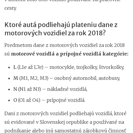
cesty.
Ktoré autá podliehajú plateniu dane z
motorových vozidiel za rok 2018?
Predmetom dane z motorových vozidiel za rok 2018
sú
motorové vozidlá a prípojné vozidlá kategórie:
L
(L1e až L7e) – motocykle, trojkolky, štvorkolky,
M
(M1, M2, M3)
–
osobný automobil, autobusy,
N
(N1 až N3) – nákladné vozidlá,
O
(O1 až O4)
– prípojné vozidlá.
Dani z motorových vozidiel podliehajú vozidlá, ktoré
sú evidované v Slovenskej republike a používané na
podnikanie alebo inú samostatnú zárobkovú činnosť