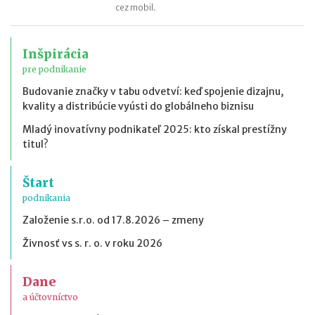
cez mobil.
Inšpirácia
pre podnikanie
Budovanie značky v tabu odvetví: keď spojenie dizajnu,
kvality a distribúcie vyústi do globálneho biznisu
Mladý inovatívny podnikateľ 2025: kto získal prestížny
titul?
Štart
podnikania
Založenie s.r.o. od 17.8.2026 – zmeny
Živnosť vs s. r. o. v roku 2026
Dane
a účtovníctvo