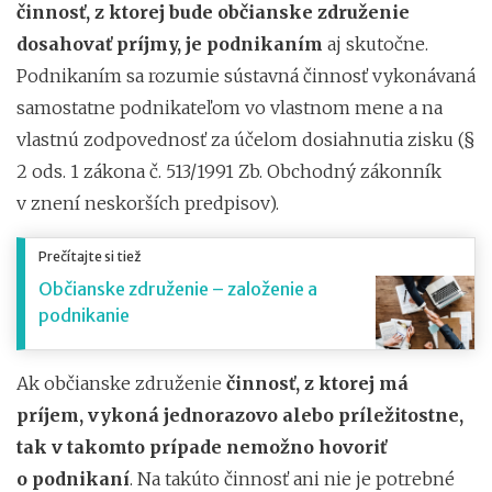
činnosť, z ktorej bude občianske združenie
dosahovať príjmy, je podnikaním
aj skutočne.
Podnikaním sa rozumie sústavná činnosť vykonávaná
samostatne podnikateľom vo vlastnom mene a na
vlastnú zodpovednosť za účelom dosiahnutia zisku (§
2 ods. 1 zákona č. 513/1991 Zb. Obchodný zákonník
v znení neskorších predpisov).
Prečítajte si tiež
Občianske združenie – založenie a
podnikanie
Ak občianske združenie
činnosť, z ktorej má
príjem, vykoná jednorazovo alebo príležitostne,
tak v takomto prípade nemožno hovoriť
o podnikaní
. Na takúto činnosť ani nie je potrebné