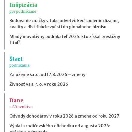
Inšpirácia
pre podnikanie
Budovanie značky v tabu odvetví: keď spojenie dizajnu,
kvality a distribúcie vyústi do globálneho biznisu
Mladý inovatívny podnikateľ 2025: kto získal prestížny
titul?
Štart
podnikania
Založenie s.r.o. od 17.8.2026 – zmeny
Živnosť vs s. r. o. v roku 2026
Dane
a účtovníctvo
Odvody dohodárov v roku 2026 a zmena od roku 2027
Výplata rodičovského dôchodku od augusta 2026:
otázky a odpovede