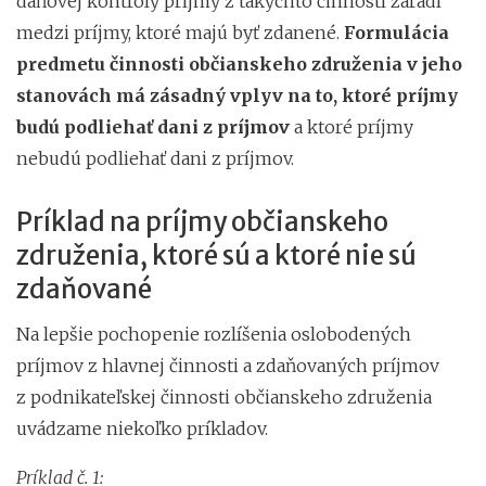
daňovej kontroly príjmy z takýchto činností zaradí
medzi príjmy, ktoré majú byť zdanené.
Formulácia
predmetu činnosti občianskeho združenia v jeho
stanovách má zásadný vplyv na to, ktoré príjmy
budú podliehať dani z príjmov
a ktoré príjmy
nebudú podliehať dani z príjmov.
Príklad na príjmy občianskeho
združenia, ktoré sú a ktoré nie sú
zdaňované
Na lepšie pochopenie rozlíšenia oslobodených
príjmov z hlavnej činnosti a zdaňovaných príjmov
z podnikateľskej činnosti občianskeho združenia
uvádzame niekoľko príkladov.
Príklad č. 1: