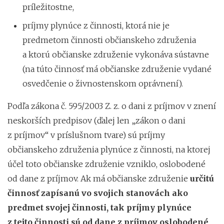
príležitostne,
príjmy plynúce z činnosti, ktorá nie je
predmetom činnosti občianskeho združenia
a ktorú občianske združenie vykonáva sústavne
(na túto činnosť má občianske združenie vydané
osvedčenie o živnostenskom oprávnení).
Podľa zákona č. 595/2003 Z. z. o dani z príjmov v znení
neskorších predpisov (ďalej len „zákon o dani
z príjmov“ v príslušnom tvare) sú príjmy
občianskeho združenia plynúce z činnosti, na ktorej
účel toto občianske združenie vzniklo, oslobodené
od dane z príjmov. Ak má občianske združenie
určitú
činnosť zapísanú vo svojich stanovách ako
predmet svojej činnosti, tak príjmy plynúce
z tejto činnosti sú od dane z príjmov oslobodené
.