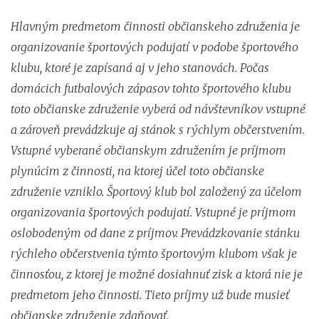
Hlavným predmetom činnosti občianskeho združenia je
organizovanie športových podujatí v podobe športového
klubu, ktoré je zapísaná aj v jeho stanovách. Počas
domácich futbalových zápasov tohto športového klubu
toto občianske združenie vyberá od návštevníkov vstupné
a zároveň prevádzkuje aj stánok s rýchlym občerstvením.
Vstupné vyberané občianskym združením je príjmom
plynúcim z činnosti, na ktorej účel toto občianske
združenie vzniklo. Športový klub bol založený za účelom
organizovania športových podujatí. Vstupné je príjmom
oslobodeným od dane z príjmov. Prevádzkovanie stánku
rýchleho občerstvenia týmto športovým klubom však je
činnosťou, z ktorej je možné dosiahnuť zisk a ktorá nie je
predmetom jeho činnosti. Tieto príjmy už bude musieť
občianske združenie zdaňovať.