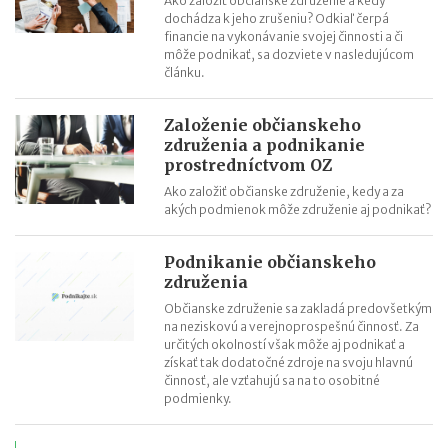
Ako založiť občianske združenie a kedy
dochádza k jeho zrušeniu? Odkiaľ čerpá
financie na vykonávanie svojej činnosti a či
môže podnikať, sa dozviete v nasledujúcom
článku.
Založenie občianskeho
združenia a podnikanie
prostredníctvom OZ
Ako založiť občianske združenie, kedy a za
akých podmienok môže združenie aj podnikať?
Podnikanie občianskeho
združenia
Občianske združenie sa zakladá predovšetkým
na neziskovú a verejnoprospešnú činnosť. Za
určitých okolností však môže aj podnikať a
získať tak dodatočné zdroje na svoju hlavnú
činnosť, ale vzťahujú sa na to osobitné
podmienky.