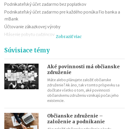
Podnikateľský účet zadarmo bez poplatkov
Podnikateľský účet zadarmo pre každého ponúka Fio banka a
mBank
Účtovanie zákazkovej výroby
Hlásenie pobytu cudzincov
Zobraziť viac
Nepredajné zásoby
Súvisiace témy
Cestovné náhrady pri elektromobiloch
Odpisovanie elektromobilov a elektrobicyklov
Kontroly v oblasti registratúry
Aké povinnosti má občianske
združenie
Registratúrny plán a registratúrny poriadok
Máte alebo plánujete založiť občianske
združenie? Ak áno, tak v tomto príspevku sa
dočítate všetko o tom, aké povinnosti
občianskemu združeniu vznikajú počas jeho
existencie.
Občianske združenie –
založenie a podnikanie