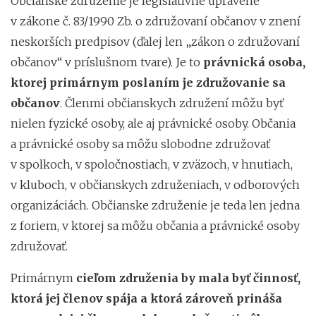
Občianske združenie je legislatívne upravené
v zákone č. 83/1990 Zb. o združovaní občanov v znení
neskorších predpisov (ďalej len „zákon o združovaní
občanov“ v príslušnom tvare). Je to
právnická osoba,
ktorej primárnym poslaním je združovanie sa
občanov
. Členmi občianskych združení môžu byť
nielen fyzické osoby, ale aj právnické osoby. Občania
a právnické osoby sa môžu slobodne združovať
v spolkoch, v spoločnostiach, v zväzoch, v hnutiach,
v kluboch, v občianskych združeniach, v odborových
organizáciách. Občianske združenie je teda len jedna
z foriem, v ktorej sa môžu občania a právnické osoby
združovať.
Primárnym
cieľom združenia by mala byť činnosť,
ktorá jej členov spája a ktorá zároveň prináša