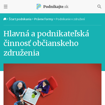
>
Štart podnikania
>
Právne formy
>
Podnikanie v združení
Hlavná a podnikateľská
činnosť občianskeho
združenia