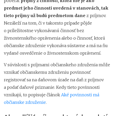
poberať
príjmy z činnosti, ktorá nie je ako
predmet jeho činnosti uvedená v stanovách, tak
tieto príjmy už budú predmetom dane
z príjmov.
Nezáleží na tom, či v takomto prípade pôjde
o príležitostne vykonávanú činnosť bez
živnostenského oprávnenia alebo o činnosť, ktorú
občianske združenie vykonáva sústavne a má na ňu
vydané osvedčenie o živnostenskom oprávnení.
V súvislosti s príjmami občianskeho združenia môže
vznikať občianskemu združeniu povinnosť
registrovať sa na daňovom úrade na daň z príjmov
a podať daňové priznanie. Kedy tieto povinnosti
vznikajú, to popisuje článok
Aké povinnosti má
občianske združenie
.