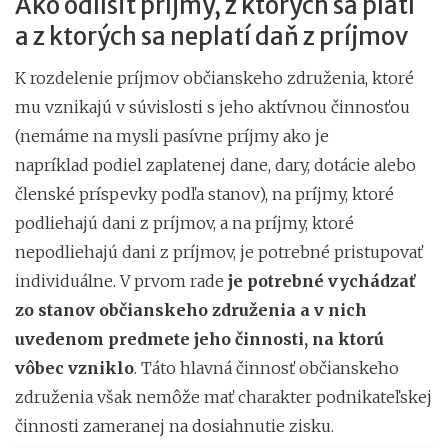
Ako odlíšiť príjmy, z ktorých sa platí
a z ktorých sa neplatí daň z príjmov
K rozdelenie príjmov občianskeho združenia, ktoré
mu vznikajú v súvislosti s jeho aktívnou činnosťou
(nemáme na mysli pasívne príjmy ako je
napríklad podiel zaplatenej dane, dary, dotácie alebo
členské príspevky podľa stanov), na príjmy, ktoré
podliehajú dani z príjmov, a na príjmy, ktoré
nepodliehajú dani z príjmov, je potrebné pristupovať
individuálne. V prvom rade
je potrebné vychádzať
zo stanov občianskeho združenia a v nich
uvedenom predmete jeho činnosti, na ktorú
vôbec vzniklo
. Táto hlavná činnosť občianskeho
združenia však nemôže mať charakter podnikateľskej
činnosti zameranej na dosiahnutie zisku.