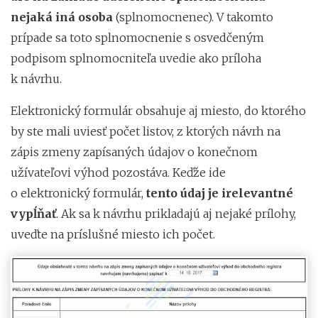
nejaká iná osoba
(splnomocnenec). V takomto
prípade sa toto splnomocnenie s osvedčeným
podpisom splnomocniteľa uvedie ako príloha
k návrhu.
Elektronický formulár obsahuje aj miesto, do ktorého
by ste mali uviesť počet listov, z ktorých návrh na
zápis zmeny zapísaných údajov o konečnom
užívateľovi výhod pozostáva. Keďže ide
o elektronický formulár,
tento údaj je irelevantné
vypĺňať
. Ak sa k návrhu prikladajú aj nejaké prílohy,
uveďte na príslušné miesto ich počet.