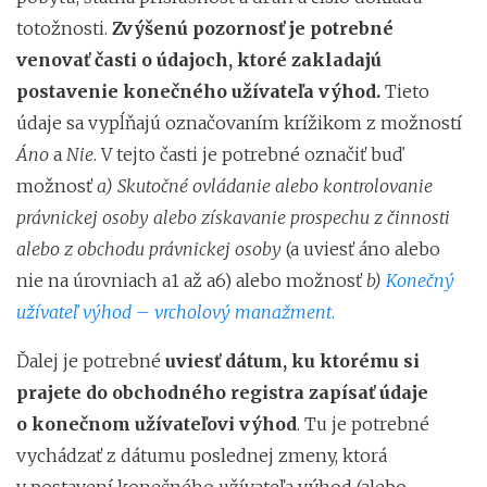
totožnosti.
Zvýšenú pozornosť je potrebné
venovať časti o údajoch, ktoré zakladajú
postavenie konečného užívateľa výhod.
Tieto
údaje sa vypĺňajú označovaním krížikom z možností
Áno
a
Nie
. V tejto časti je potrebné označiť buď
možnosť
a) Skutočné ovládanie alebo kontrolovanie
právnickej osoby alebo získavanie prospechu z činnosti
alebo z obchodu právnickej osoby
(a uviesť áno alebo
nie na úrovniach a1 až a6) alebo možnosť
b)
Konečný
užívateľ výhod – vrcholový manažment
.
Ďalej je potrebné
uviesť dátum, ku ktorému si
prajete do obchodného registra zapísať údaje
o konečnom užívateľovi výhod
. Tu je potrebné
vychádzať z dátumu poslednej zmeny, ktorá
v postavení konečného užívateľa výhod (alebo