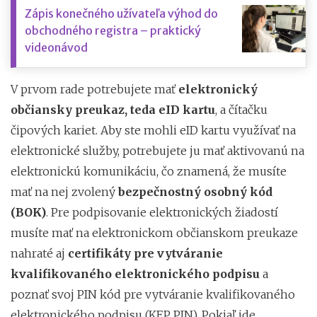
Zápis konečného užívateľa výhod do
obchodného registra – praktický
videonávod
V prvom rade potrebujete mať
elektronický
občiansky preukaz, teda eID kartu
, a čítačku
čipových kariet. Aby ste mohli eID kartu využívať na
elektronické služby, potrebujete ju mať aktivovanú na
elektronickú komunikáciu, čo znamená, že musíte
mať na nej zvolený
bezpečnostný osobný kód
(BOK)
. Pre podpisovanie elektronických žiadostí
musíte mať na elektronickom občianskom preukaze
nahraté aj
certifikáty pre vytváranie
kvalifikovaného elektronického podpisu
a
poznať svoj PIN kód pre vytváranie kvalifikovaného
elektronického podpisu (KEP PIN). Pokiaľ ide