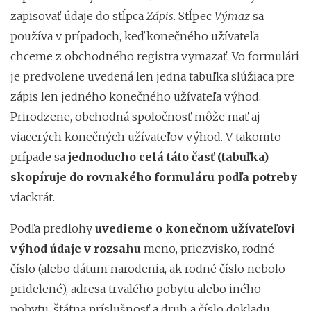
zapisovať údaje do stĺpca
Zápis
. Stĺpec
Výmaz
sa
používa v prípadoch, keď konečného užívateľa
chceme z obchodného registra vymazať. Vo formulári
je predvolene uvedená len jedna tabuľka slúžiaca pre
zápis len jedného konečného užívateľa výhod.
Prirodzene, obchodná spoločnosť môže mať aj
viacerých konečných užívateľov výhod. V takomto
prípade sa
jednoducho celá táto časť (tabuľka)
skopíruje do rovnakého formuláru podľa potreby
viackrát.
Podľa predlohy
uvedieme o konečnom užívateľovi
výhod údaje v rozsahu
meno, priezvisko, rodné
číslo (alebo dátum narodenia, ak rodné číslo nebolo
pridelené), adresa trvalého pobytu alebo iného
pobytu, štátna príslušnosť a druh a číslo dokladu