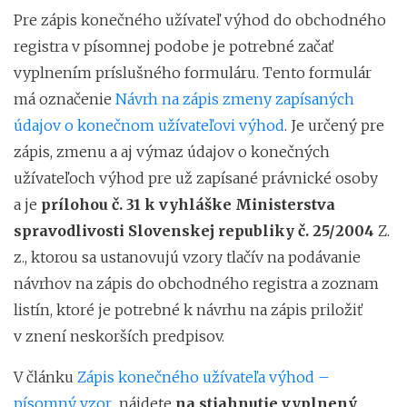
Pre zápis konečného užívateľ výhod do obchodného
registra v písomnej podobe je potrebné začať
vyplnením príslušného formuláru. Tento formulár
má označenie
Návrh na zápis zmeny zapísaných
údajov o konečnom užívateľovi výhod
. Je určený pre
zápis, zmenu a aj výmaz údajov o konečných
užívateľoch výhod pre už zapísané právnické osoby
a je
prílohou č. 31 k vyhláške Ministerstva
spravodlivosti Slovenskej republiky č. 25/2004
Z.
z., ktorou sa ustanovujú vzory tlačív na podávanie
návrhov na zápis do obchodného registra a zoznam
listín, ktoré je potrebné k návrhu na zápis priložiť
v znení neskorších predpisov.
V článku
Zápis konečného užívateľa výhod –
písomný vzor
nájdete
na stiahnutie vyplnený