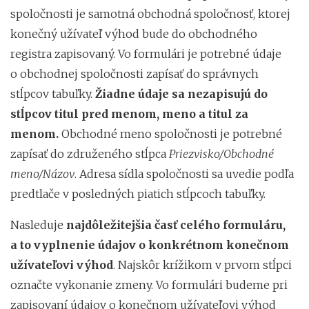
spoločnosti je samotná obchodná spoločnosť, ktorej
konečný užívateľ výhod bude do obchodného
registra zapisovaný. Vo formulári je potrebné údaje
o obchodnej spoločnosti zapísať do správnych
stĺpcov tabuľky.
Žiadne údaje sa nezapisujú do
stĺpcov titul pred menom, meno a titul za
menom.
Obchodné meno spoločnosti je potrebné
zapísať do združeného stĺpca
Priezvisko/Obchodné
meno/Názov
. Adresa sídla spoločnosti sa uvedie podľa
predtlače v posledných piatich stĺpcoch tabuľky.
Nasleduje
najdôležitejšia časť celého formuláru,
a to vyplnenie údajov o konkrétnom konečnom
užívateľovi výhod
. Najskôr krížikom v prvom stĺpci
označte vykonanie zmeny. Vo formulári budeme pri
zapisovaní údajov o konečnom užívateľovi výhod