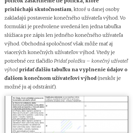
políčok zaškrtneme tie políčka, ktoré
prislúchajú skutočnostiam
, ktoré u danej osoby
zakladajú postavenie konečného užívateľa výhod. Vo
formulári je predvolene uvedená len jedna tabuľka
slúžiaca pre zápis len jedného konečného užívateľa
výhod. Obchodná spoločnosť však môže mať aj
viacerých konečných užívateľov výhod. Vtedy je
potrebné cez tlačidlo
Pridať položku – konečný užívateľ
výhod
pridať ďalšiu tabuľku na vyplnenie údajov o
ďalšom konečnom užívateľovi výhod
(neskôr je
možné ju aj odstrániť).