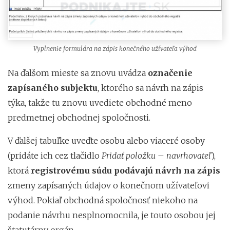
Vyplnenie formulára na zápis konečného užívateľa výhod
Na ďalšom mieste sa znovu uvádza
označenie
zapísaného subjektu
, ktorého sa návrh na zápis
týka, takže tu znovu uvediete obchodné meno
predmetnej obchodnej spoločnosti.
V ďalšej tabuľke uveďte osobu alebo viaceré osoby
(pridáte ich cez tlačidlo
Pridať položku – navrhovateľ
),
ktorá
registrovému súdu podávajú návrh na zápis
zmeny zapísaných údajov o konečnom užívateľovi
výhod. Pokiaľ obchodná spoločnosť niekoho na
podanie návrhu nesplnomocnila, je touto osobou jej
štatutárny orgán.