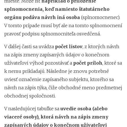
mieste. Môže ísť
napríklad o priloženie
splnomocnenia, keď namiesto štatutárneho
orgánu podáva návrh iná osoba
(splnomocnenec).
V tomto prípade musí byť ale na tomto splnomocnení
pravosť podpisu splnomocniteľa osvedčená.
V ďalšej časti sa uvádza
počet listov
, z ktorých návrh
na zápis zmeny zapísaných údajov o konečnom
užívateľovi výhod pozostávať a
počet príloh
, ktoré sa
k nemu prikladajú. Následne je znovu potrebné
uviesť označenie zapísaného subjektu, ktorého sa
návrh na zápis týka, čiže obchodné meno predmetnej
obchodnej spoločnosti.
V nasledujúcej tabuľke sa
uvedie osoba (alebo
viaceré osoby), ktorá návrh na zápis zmeny
zapísaných údajov o konečnom užívateľovi