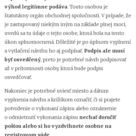
výhod legitímne podáva
. Touto osobou je
štatutárny orgán obchodnej spoločnosti. V prípade, že
je zastupovaný niekým iným na základe plnej moci,
uvedú sa tu údaje o tejto osobe, ktorá bola na tento
úkon splnomocnená. Dôležité je po úplnom vyplnení
a vytlačení návrhu ho aj podpísať.
Podpis ale musí
byť osvedčený
, preto je potrebné návrh podpisovať
až v prítomnosti osoby, ktorá bude podpis
osvedčovať.
Nakoniec je potrebné uviesť miesto a dátum
vyplnenia návrhu a krížikom označiť, či si prajete
potvrdenie o vykonaní zápisu alebo oznámenie
o odmietnutí vykonania zápisu
nechať doručiť
poštou alebo si ho vyzdvihnete osobne na
registrovom súde
.