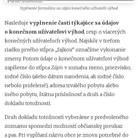
Vyplnenie formulára na zápis konečného užívateľa výhod
Nasleduje
vyplnenie časti týkajúce sa údajov
o konečnom užívateľovi výhod
, resp. o viacerých
konečných užívateľoch výhod. Najskôr v treťom
riadku prvého stĺpca „fajkou“ označíme vykonanie
zmeny. Potom údaje o konečnom užívateľovi výhod
zapíšeme do stĺpca
Zápis
v rozsahu meno, priezvisko,
rodné číslo (alebo dátum narodenia, ak rodné číslo
nebolo pridelené), adresa trvalého pobytu alebo
iného pobytu, štátna príslušnosť a druh a číslo
dokladu totožnosti.
Druh dokladu totožnosti vyberáme z predvoleného
zoznamu spomedzi možností občiansky preukaz
a pas. Pri vypĺňaní názvu obce je znovu potrebné do