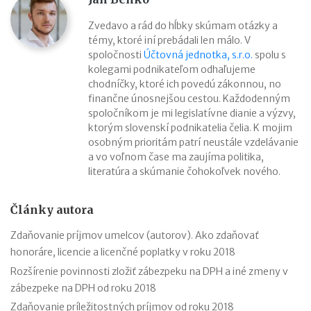
Zvedavo a rád do hĺbky skúmam otázky a
témy, ktoré iní prebádali len málo. V
spoločnosti
Účtovná jednotka, s.r.o.
spolu s
kolegami podnikateľom odhaľujeme
chodníčky, ktoré ich povedú zákonnou, no
finančne únosnejšou cestou. Každodenným
spoločníkom je mi legislatívne dianie a výzvy,
ktorým slovenskí podnikatelia čelia. K mojim
osobným prioritám patrí neustále vzdelávanie
a vo voľnom čase ma zaujíma politika,
literatúra a skúmanie čohokoľvek nového.
Články autora
Zdaňovanie príjmov umelcov (autorov). Ako zdaňovať
honoráre, licencie a licenčné poplatky v roku 2018
Rozšírenie povinnosti zložiť zábezpeku na DPH a iné zmeny v
zábezpeke na DPH od roku 2018
Zdaňovanie príležitostných príjmov od roku 2018