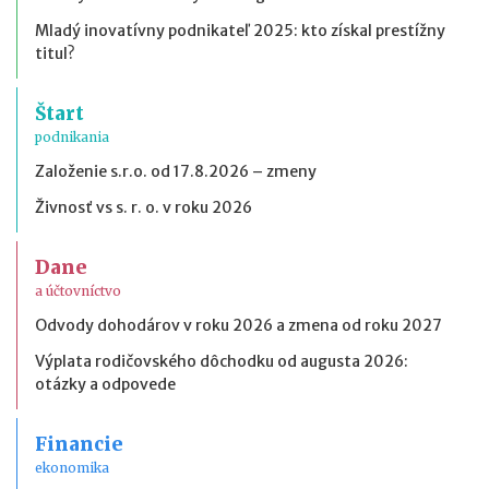
Mladý inovatívny podnikateľ 2025: kto získal prestížny
titul?
Štart
podnikania
Založenie s.r.o. od 17.8.2026 – zmeny
Živnosť vs s. r. o. v roku 2026
Dane
a účtovníctvo
Odvody dohodárov v roku 2026 a zmena od roku 2027
Výplata rodičovského dôchodku od augusta 2026:
otázky a odpovede
Financie
ekonomika