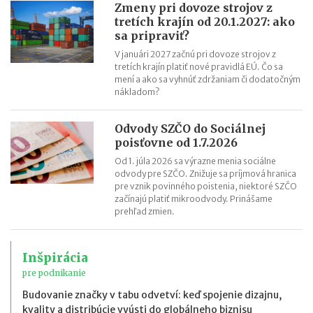
Zmeny pri dovoze strojov z
tretích krajín od 20.1.2027: ako
sa pripraviť?
V januári 2027 začnú pri dovoze strojov z
tretích krajín platiť nové pravidlá EÚ. Čo sa
mení a ako sa vyhnúť zdržaniam či dodatočným
nákladom?
Odvody SZČO do Sociálnej
poisťovne od 1.7.2026
Od 1. júla 2026 sa výrazne menia sociálne
odvody pre SZČO. Znižuje sa príjmová hranica
pre vznik povinného poistenia, niektoré SZČO
začínajú platiť mikroodvody. Prinášame
prehľad zmien.
Inšpirácia
pre podnikanie
Budovanie značky v tabu odvetví: keď spojenie dizajnu,
kvality a distribúcie vyústi do globálneho biznisu