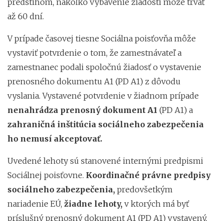
predstihom, nakoľko vybavenie žiadosti môže trvať
až 60 dní.
V prípade časovej tiesne Sociálna poisťovňa môže
vystaviť potvrdenie o tom, že zamestnávateľ a
zamestnanec podali spoločnú žiadosť o vystavenie
prenosného dokumentu A1 (PD A1) z dôvodu
vyslania. Vystavené potvrdenie v žiadnom prípade
nenahrádza prenosný dokument A1
(PD A1) a
zahraničná inštitúcia sociálneho zabezpečenia
ho nemusí akceptovať.
Uvedené lehoty sú stanovené internými predpismi
Sociálnej poisťovne.
Koordinačné právne predpisy
sociálneho zabezpečenia,
predovšetkým
nariadenie EÚ,
žiadne lehoty,
v ktorých má byť
príslušný prenosný dokument A1 (PD A1) vystavený,