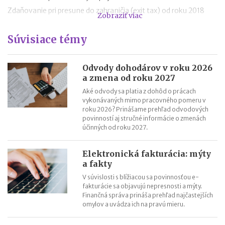
Zdaňovanie pri presune do zahraničia (exit tax) od roku 2018
Zobraziť viac
Trojstranný obchod od 1.1.2018
Súvisiace témy
Daňový bonus na hypotéky pre mladých od roku 2018
„Patent Box“ prinesie výhodnejšie zdaňovanie licenčných
príjmov
Odvody dohodárov v roku 2026
a zmena od roku 2027
Superodpočet nákladov na výskum a vývoj porastie od 1.1.2018
na 100 %
Aké odvody sa platia z dohôd o prácach
vykonávaných mimo pracovného pomeru v
Daňové tajomstvo od roku 2018 a nové verejné zoznamy
roku 2026? Prinášame prehľad odvodových
Záväzné stanoviská budú od 1.1.2018 lacnejšie
povinností aj stručné informácie o zmenách
účinných od roku 2027.
Elektronická fakturácia: mýty
a fakty
V súvislosti s blížiacou sa povinnosťou e-
fakturácie sa objavujú nepresnosti a mýty.
Finančná správa prináša prehľad najčastejších
omylov a uvádza ich na pravú mieru.