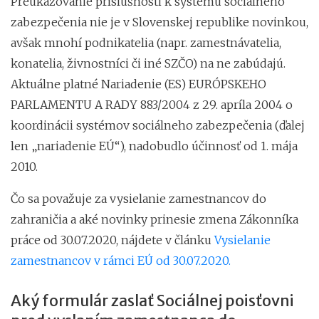
Preukazovanie príslušnosti k systému sociálneho
zabezpečenia nie je v Slovenskej republike novinkou,
avšak mnohí podnikatelia (napr. zamestnávatelia,
konatelia, živnostníci či iné SZČO) na ne zabúdajú.
Aktuálne platné Nariadenie (ES) EURÓPSKEHO
PARLAMENTU A RADY 883/2004 z 29. apríla 2004 o
koordinácii systémov sociálneho zabezpečenia (ďalej
len „nariadenie EÚ“), nadobudlo účinnosť od 1. mája
2010.
Čo sa považuje za vysielanie zamestnancov do
zahraničia a aké novinky prinesie zmena Zákonníka
práce od 30.07.2020, nájdete v článku
Vysielanie
zamestnancov v rámci EÚ od 30.07.2020.
Aký formulár zaslať Sociálnej poisťovni