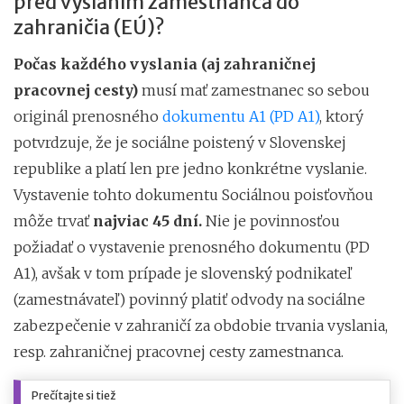
pred vyslaním zamestnanca do
zahraničia (EÚ)?
Počas každého vyslania (aj zahraničnej
pracovnej cesty)
musí mať zamestnanec so sebou
originál prenosného
dokumentu A1 (PD A1)
, ktorý
potvrdzuje, že je sociálne poistený v Slovenskej
republike a platí len pre jedno konkrétne vyslanie.
Vystavenie tohto dokumentu Sociálnou poisťovňou
môže trvať
najviac 45 dní.
Nie je povinnosťou
požiadať o vystavenie prenosného dokumentu (PD
A1), avšak v tom prípade je slovenský podnikateľ
(zamestnávateľ) povinný platiť odvody na sociálne
zabezpečenie v zahraničí za obdobie trvania vyslania,
resp. zahraničnej pracovnej cesty zamestnanca.
Prečítajte si tiež