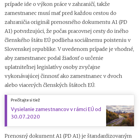
prípade ide o výkon práce v zahraničí, takže
zamestnanec musí mať pred každou cestou do
zahraničia originál prenosného dokumentu A1 (PD
A1) potvrdzujúci, že počas pracovnej cesty do iného
členského štátu EÚ podlieha sociálnemu poisteniu v
Slovenskej republike. V uvedenom prípade je vhodné,
aby zamestnanec podal žiadosť o určenie
uplatniteľnej legislatívy osoby zvyčajne
vykonávajúcej činnosť ako zamestnanec v dvoch
alebo viacerých členských štátoch EÚ.
Prečítajte si tiež
Vysielanie zamestnancov v rámci EÚ od
30.07.2020
Prenosný dokument A1 (PD A1) je štandardizovaným