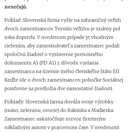
neurčujú.
Príklad: Slovenská firma vyšle na zahraničný veľtrh
dvoch zamestnancov. Termín veľtrhu je známy pol
roka dopredu. V uvedenom prípade je vhodným
riešením, aby zamestnávateľ a zamestnanec podali
spoločnú žiadosť o vystavenie prenosného
dokumentu A1 (PD A1) z dôvodu vyslania
zamestnanca na územie iného členského štátu EÚ.
Keďže ide o dvoch zamestnancov, pobočke Sociálnej
poisťovne sa predložia dve samostatné žiadosti.
Príklady: Slovenská farma dováža svoje výrobky
(mäso, zeleninu, ovocie) do Rakúska a Maďarska.
Zamestnanec uskutočňuje rozvoz firemným
nákladným autom v pracovnom čase. V uvedenom