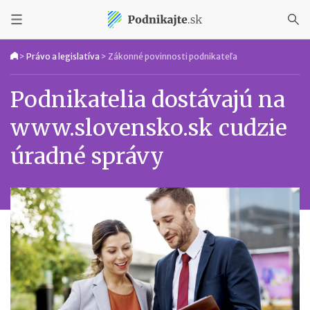
>
Právo a legislatíva
>
Zákonné povinnosti podnikateľa
Podnikatelia dostávajú na
www.slovensko.sk cudzie
úradné správy