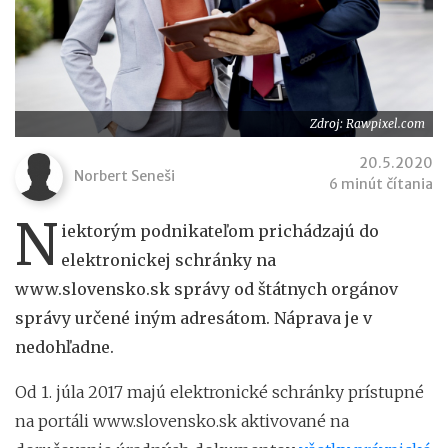
Zdroj: Rawpixel.com
20.5.2020
Norbert Seneši
6 minút čítania
N
iektorým podnikateľom prichádzajú do
elektronickej schránky na
www.slovensko.sk správy od štátnych orgánov
správy určené iným adresátom. Náprava je v
nedohľadne.
Od 1. júla 2017 majú elektronické schránky prístupné
na portáli www.slovensko.sk aktivované na