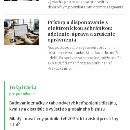
výzvach v gastre a ako sa pripraviť, s
dlhoročným podnikateľom v tomto segmente.
Prístup a disponovanie s
elektronickou schránkou:
udelenie, úprava a zrušenie
oprávnenia
Ako postupovať pri vybavení oprávnenia
prístupu k e-schránke, kto a komu ho môže
udeliť, čo oprávnená osoba (ne)môže robiť a
ako zrušiť či zmeniť rozsah oprávnenia?
Praktické info.
Inšpirácia
pre podnikanie
Budovanie značky v tabu odvetví: keď spojenie dizajnu,
kvality a distribúcie vyústi do globálneho biznisu
Mladý inovatívny podnikateľ 2025: kto získal prestížny
titul?