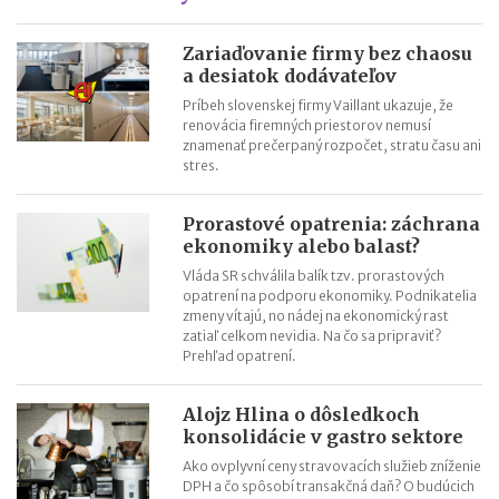
Odpisovanie elektromobilov a elektrobicyklov
Kontroly v oblasti registratúry
Zariaďovanie firmy bez chaosu
a desiatok dodávateľov
Registratúrny plán a registratúrny poriadok
Príbeh slovenskej firmy Vaillant ukazuje, že
renovácia firemných priestorov nemusí
znamenať prečerpaný rozpočet, stratu času ani
stres.
Prorastové opatrenia: záchrana
ekonomiky alebo balast?
Vláda SR schválila balík tzv. prorastových
opatrení na podporu ekonomiky. Podnikatelia
zmeny vítajú, no nádej na ekonomický rast
zatiaľ celkom nevidia. Na čo sa pripraviť?
Prehľad opatrení.
Alojz Hlina o dôsledkoch
konsolidácie v gastro sektore
Ako ovplyvní ceny stravovacích služieb zníženie
DPH a čo spôsobí transakčná daň? O budúcich