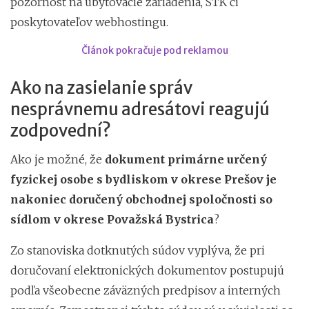
pozornosť na ubytovacie zariadenia, STK či
poskytovateľov webhostingu.
Článok pokračuje pod reklamou
Ako na zasielanie správ
nesprávnemu adresátovi reagujú
zodpovední?
Ako je možné, že
dokument primárne určený
fyzickej osobe s bydliskom v okrese Prešov je
nakoniec doručený obchodnej spoločnosti so
sídlom v okrese Považská Bystrica
?
Zo stanoviska dotknutých súdov vyplýva, že pri
doručovaní elektronických dokumentov postupujú
podľa všeobecne záväzných predpisov a interných