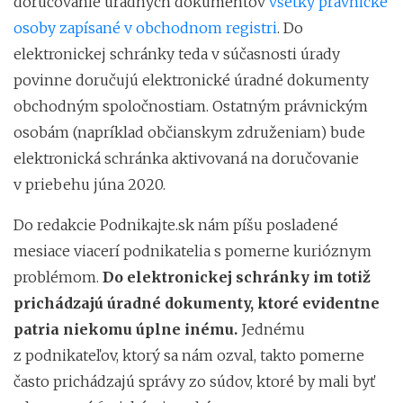
doručovanie úradných dokumentov
všetky právnické
osoby zapísané v obchodnom registri
. Do
elektronickej schránky teda v súčasnosti úrady
povinne doručujú elektronické úradné dokumenty
obchodným spoločnostiam. Ostatným právnickým
osobám (napríklad občianskym združeniam) bude
elektronická schránka aktivovaná na doručovanie
v priebehu júna 2020.
Do redakcie Podnikajte.sk nám píšu posladené
mesiace viacerí podnikatelia s pomerne kurióznym
problémom.
Do elektronickej schránky im totiž
prichádzajú úradné dokumenty, ktoré evidentne
patria niekomu úplne inému.
Jednému
z podnikateľov, ktorý sa nám ozval, takto pomerne
často prichádzajú správy zo súdov, ktoré by mali byť