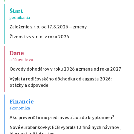
Štart
podnikania
Založenie s.r.o. od 17.8.2026 – zmeny
Živnosť vs s. r. o. v roku 2026
Dane
a účtovníctvo
Odvody dohodárov v roku 2026 a zmena od roku 2027
Výplata rodičovského dôchodku od augusta 2026:
otázky a odpovede
Financie
ekonomika
Ako preveriť firmu pred investíciou do kryptomien?
Nové eurobankovky: ECB vybrala 10 finálnych návrhov,
hlasovať môžete aj vy