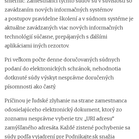
smerníc. Zamestnanci týchto súdov sú v súvislosti so
zavádzaním nových informačných systémov
a postupov pravidelne školení a v súdnom systéme je
aktuálne zavádzaných viac nových informačných
technológií súčasne, prepájaných s ďalšími
aplikáciami iných rezortov.
Pri veľkom počte denne doručovaných súdnych
podaní do elektronických schránok, nehodnotia
dotknuté súdy výskyt nesprávne doručených
písomnosti ako častý.
Príčinou je ľudské zlyhanie na strane zamestnanca
odosielajúceho elektronický dokument, ktorý zo
zoznamu nesprávne vyberie tzv. „URI adresu“
zamýšľaného adresáta. Každé zistené pochybenie sa
súdy podľa vyjadrení pre Podnikajte.sk snažia