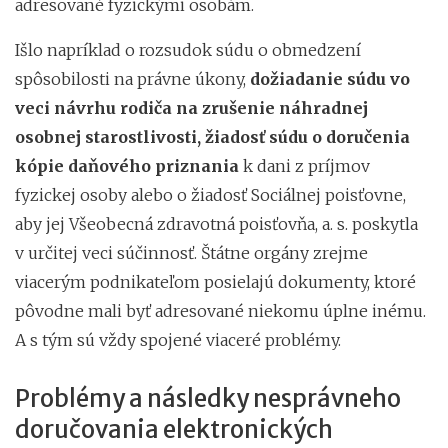
adresované fyzickými osobám.
Išlo napríklad o rozsudok súdu o obmedzení
spôsobilosti na právne úkony,
dožiadanie súdu vo
veci návrhu rodiča na zrušenie náhradnej
osobnej starostlivosti, žiadosť súdu o doručenia
kópie daňového priznania
k dani z príjmov
fyzickej osoby alebo o žiadosť Sociálnej poisťovne,
aby jej Všeobecná zdravotná poisťovňa, a. s. poskytla
v určitej veci súčinnosť. Štátne orgány zrejme
viacerým podnikateľom posielajú dokumenty, ktoré
pôvodne mali byť adresované niekomu úplne inému.
A s tým sú vždy spojené viaceré problémy.
Problémy a následky nesprávneho
doručovania elektronických