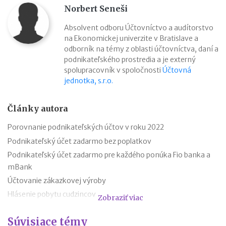
Norbert Seneši
Absolvent odboru Účtovníctvo a audítorstvo
na Ekonomickej univerzite v Bratislave a
odborník na témy z oblasti účtovníctva, daní a
podnikateľského prostredia a je externý
spolupracovník v spoločnosti
Účtovná
jednotka, s.r.o.
Články autora
Porovnanie podnikateľských účtov v roku 2022
Podnikateľský účet zadarmo bez poplatkov
Podnikateľský účet zadarmo pre každého ponúka Fio banka a
mBank
Účtovanie zákazkovej výroby
Hlásenie pobytu cudzincov
Zobraziť viac
Nepredajné zásoby
Súvisiace témy
Cestovné náhrady pri elektromobiloch