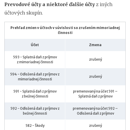
Prevodové účty a niektoré ďalšie účty
z iných
účtových skupín.
Prehľad zmien v účtoch v súvislosti so zrušením mimoriadnej
činnosti
Účet
Zmena
593 - Splatná daň z príjmov
zrušený
z mimoriadnej činnosti
594 - Odložená daň z príjmov z
zrušený
mimoriadnej činnosti
591 - Splatná daň z príjmov
premenovaný na účet 591 –
z bežnej činnosti
Splatná daň z príjmov
592 - Odložená daň z príjmov z
premenovaný na účet 592 –
bežnej činnosti
Odložená daň z príjmov
582 - Škody
zrušený