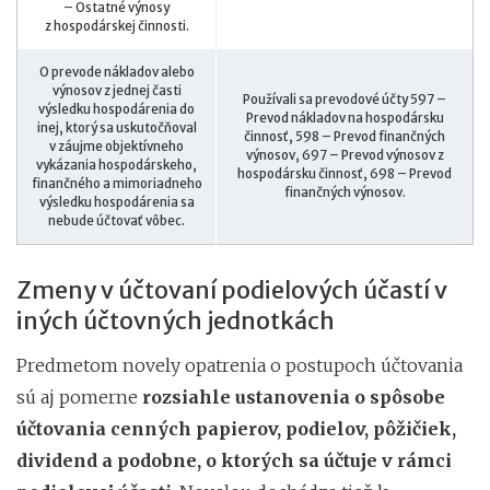
– Ostatné výnosy
z hospodárskej činnosti.
O prevode nákladov alebo
výnosov z jednej časti
Používali sa prevodové účty 597 –
výsledku hospodárenia do
Prevod nákladov na hospodársku
inej, ktorý sa uskutočňoval
činnosť, 598 – Prevod finančných
v záujme objektívneho
výnosov, 697 – Prevod výnosov z
vykázania hospodárskeho,
hospodársku činnosť, 698 – Prevod
finančného a mimoriadneho
finančných výnosov.
výsledku hospodárenia sa
nebude účtovať vôbec.
Zmeny v účtovaní podielových účastí v
iných účtovných jednotkách
Predmetom novely opatrenia o postupoch účtovania
sú aj pomerne
rozsiahle ustanovenia o spôsobe
účtovania cenných papierov, podielov, pôžičiek,
dividend a podobne, o ktorých sa účtuje v rámci