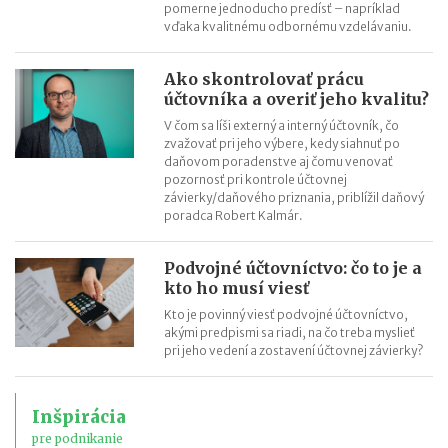
pomerne jednoducho predísť – napríklad
vďaka kvalitnému odbornému vzdelávaniu.
Ako skontrolovať prácu
účtovníka a overiť jeho kvalitu?
V čom sa líši externý a interný účtovník, čo
zvažovať pri jeho výbere, kedy siahnuť po
daňovom poradenstve aj čomu venovať
pozornosť pri kontrole účtovnej
závierky/daňového priznania, priblížil daňový
poradca Robert Kalmár.
Podvojné účtovníctvo: čo to je a
kto ho musí viesť
Kto je povinný viesť podvojné účtovníctvo,
akými predpismi sa riadi, na čo treba myslieť
pri jeho vedení a zostavení účtovnej závierky?
Inšpirácia
pre podnikanie