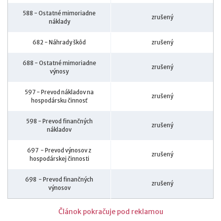
588 - Ostatné mimoriadne
zrušený
náklady
682 - Náhrady škôd
zrušený
688 - Ostatné mimoriadne
zrušený
výnosy
597 - Prevod nákladov na
zrušený
hospodársku činnosť
598 - Prevod finančných
zrušený
nákladov
697 - Prevod výnosov z
zrušený
hospodárskej činnosti
698 - Prevod finančných
zrušený
výnosov
Článok pokračuje pod reklamou