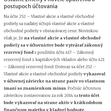
postupoch účtovania
Na účte 252 – Vlastné akcie a vlastné obchodné
podiely sa naďalej účtujú vlastné akcie a vlastné
obchodné podiely v obstarávacej cene. Novinkou
však je, že
na vlastné akcie a vlastné obchodné
podiely sa v účtovníctve bude vytvárať zákonný
rezervný fond
s použitím účtu 417 – Zákonný
rezervný fond z kapitálových vkladov alebo účtu 421
– Zákonný rezervný fond. Doteraz sa účet 252 –
Vlastné akcie a vlastné obchodné podiely
vykazoval
v účtovnej závierke na strane pasív vo vlastnom
imaní so znamienkom mínus
. Počnúc účtovnou
závierkou zostavovanou za rok 2014 sa
tento účet
bude vykazovať na strane aktív v krátkodobom
finančnom majetku v kladnej hodnote
.