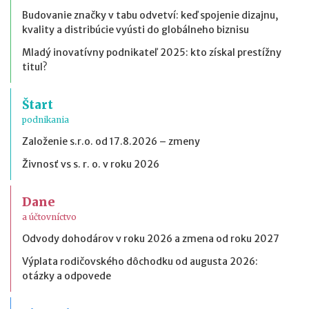
Budovanie značky v tabu odvetví: keď spojenie dizajnu,
kvality a distribúcie vyústi do globálneho biznisu
Mladý inovatívny podnikateľ 2025: kto získal prestížny
titul?
Štart
podnikania
Založenie s.r.o. od 17.8.2026 – zmeny
Živnosť vs s. r. o. v roku 2026
Dane
a účtovníctvo
Odvody dohodárov v roku 2026 a zmena od roku 2027
Výplata rodičovského dôchodku od augusta 2026:
otázky a odpovede