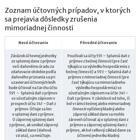
Zoznam účtovných prípadov, v ktorých
sa prejavia dôsledky zrušenia
mimoriadnej činnosti
Nové účtovanie
Pôvodné účtovanie
Záväzok účtovnej jednotky
Používali sa účty 591 – Splatná daň z
zo splatnej dane z príjmov
príjmov z bežnej činnosti (pre časť
voči daňovému úradu za
týkajúcu sa výsledku hospodárenia z
zdaňovacie obdobie podľa
bežnej činnosti) a 593 – Splatná daň z
daňového priznania sa pri
príjmov z mimoriadnej činnosti (pre
uzavieraní účtovných kníh
časť týkajúcu sa mimoriadneho
bude účtovať na ťarchu účtu
výsledku hospodárenia) so
591 – Splatná daň z príjmov
súvzťažným zápisom na účte 341 –
so súvzťažným zápisom v
Daň z príjmov. V závislosti od toho, či
prospech účtu 341 – Daň z
bol v rámci bežnej alebo mimoriadnej
príjmov. Účtuje sa len
činnosti vyčíslený kladný alebo
o splatnej dani z príjmov.
záporný základ dane sa mohlo
O zápornej splatnej dani
zároveň účtovať aj o splatnej dani z
z príjmov, ak vznikol záporný
príjmov a zápornej splatnej dani z
základ dane (daňová
príjmov, ak bol celkový základ dane za
strata), sa neúčtuje.
účtovnú jednotku kladný.