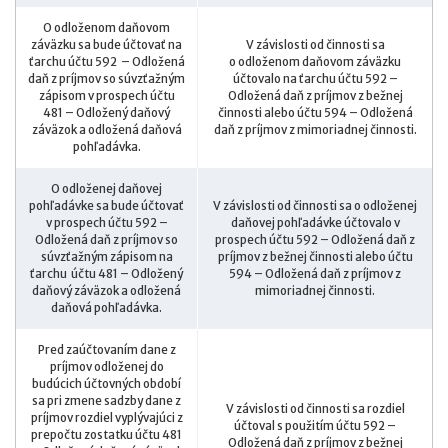
O odloženom daňovom
záväzku sa bude účtovať na
V závislosti od činnosti sa
ťarchu účtu 592 – Odložená
o odloženom daňovom záväzku
daň z príjmov so súvzťažným
účtovalo na ťarchu účtu 592 –
zápisom v prospech účtu
Odložená daň z príjmov z bežnej
481 – Odložený daňový
činnosti alebo účtu 594 – Odložená
záväzok a odložená daňová
daň z príjmov z mimoriadnej činnosti.
pohľadávka.
O odloženej daňovej
pohľadávke sa bude účtovať
V závislosti od činnosti sa o odloženej
v prospech účtu 592 –
daňovej pohľadávke účtovalo v
Odložená daň z príjmov so
prospech účtu 592 – Odložená daň z
súvzťažným zápisom na
príjmov z bežnej činnosti alebo účtu
ťarchu účtu 481 – Odložený
594 – Odložená daň z príjmov z
daňový záväzok a odložená
mimoriadnej činnosti.
daňová pohľadávka.
Pred zaúčtovaním dane z
príjmov odloženej do
budúcich účtovných období
sa pri zmene sadzby dane z
V závislosti od činnosti sa rozdiel
príjmov rozdiel vyplývajúci z
účtoval s použitím účtu 592 –
prepočtu zostatku účtu 481
Odložená daň z príjmov z bežnej