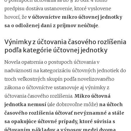
predpisu dostáva ustanovenie, ktoré vyslovene
hovorí, že
v účtovníctve mikro účtovnej jednotky
sa o odloženej dani z príjmov neúčtuje
.
Výnimky z účtovania časového rozlíšenia
podľa kategórie účtovnej jednotky
Novela opatrenia o postupoch účtovania v
nadväznosti na kategorizáciu účtovných jednotiek do
troch veľkostných skupín podľa novelizovaného
zákona o účtovníctve ustanovuje aj výnimky z
účtovania časového rozlíšenia.
Mikro účtovná
jednotka nemusí
(ale dobrovoľne môže)
na účtoch
časového rozlíšenia účtovať nevýznamné a stále
sa opakujúce účtovné prípady, ktoré súvisia s
účtovaním nákladov a výnosov medzi dvoma