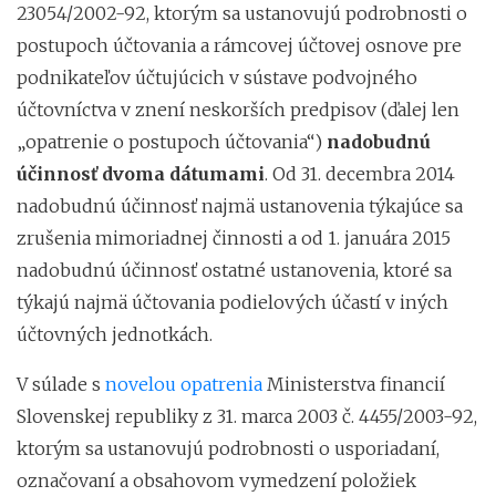
23054/2002-92, ktorým sa ustanovujú podrobnosti o
postupoch účtovania a rámcovej účtovej osnove pre
podnikateľov účtujúcich v sústave podvojného
účtovníctva v znení neskorších predpisov (ďalej len
„opatrenie o postupoch účtovania“)
nadobudnú
účinnosť dvoma dátumami
. Od 31. decembra 2014
nadobudnú účinnosť najmä ustanovenia týkajúce sa
zrušenia mimoriadnej činnosti a od 1. januára 2015
nadobudnú účinnosť ostatné ustanovenia, ktoré sa
týkajú najmä účtovania podielových účastí v iných
účtovných jednotkách.
V súlade s
novelou opatrenia
Ministerstva financií
Slovenskej republiky z 31. marca 2003 č. 4455/2003-92,
ktorým sa ustanovujú podrobnosti o usporiadaní,
označovaní a obsahovom vymedzení položiek