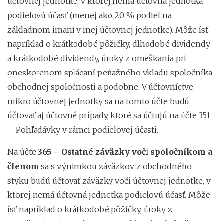
účtovnej jednotke, v ktorej nemá účtovná jednotka
podielovú účasť (menej ako 20 % podiel na
základnom imaní v inej účtovnej jednotke). Môže ísť
napríklad o krátkodobé pôžičky, dlhodobé dividendy
a krátkodobé dividendy, úroky z omeškania pri
oneskorenom splácaní peňažného vkladu spoločníka
obchodnej spoločnosti a podobne. V účtovníctve
mikro účtovnej jednotky sa na tomto účte budú
účtovať aj účtovné prípady, ktoré sa účtujú na účte 351
– Pohľadávky v rámci podielovej účasti.
Na účte
365 – Ostatné záväzky voči spoločníkom a
členom
sa s výnimkou záväzkov z obchodného
styku budú účtovať záväzky voči účtovnej jednotke, v
ktorej nemá účtovná jednotka podielovú účasť. Môže
ísť napríklad o krátkodobé pôžičky, úroky z