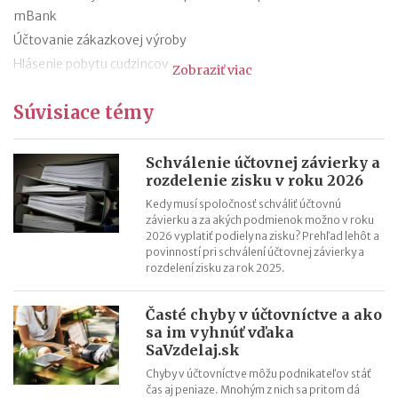
mBank
Účtovanie zákazkovej výroby
Hlásenie pobytu cudzincov
Zobraziť viac
Nepredajné zásoby
Súvisiace témy
Cestovné náhrady pri elektromobiloch
Odpisovanie elektromobilov a elektrobicyklov
Kontroly v oblasti registratúry
Schválenie účtovnej závierky a
rozdelenie zisku v roku 2026
Registratúrny plán a registratúrny poriadok
Kedy musí spoločnosť schváliť účtovnú
závierku a za akých podmienok možno v roku
2026 vyplatiť podiely na zisku? Prehľad lehôt a
povinností pri schválení účtovnej závierky a
rozdelení zisku za rok 2025.
Časté chyby v účtovníctve a ako
sa im vyhnúť vďaka
SaVzdelaj.sk
Chyby v účtovníctve môžu podnikateľov stáť
čas aj peniaze. Mnohým z nich sa pritom dá