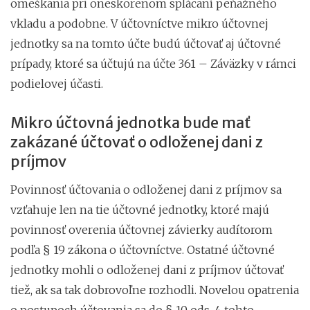
omeškania pri oneskorenom splácaní peňažného
vkladu a podobne. V účtovníctve mikro účtovnej
jednotky sa na tomto účte budú účtovať aj účtovné
prípady, ktoré sa účtujú na účte 361 – Záväzky v rámci
podielovej účasti.
Mikro účtovná jednotka bude mať
zakázané účtovať o odloženej dani z
príjmov
Povinnosť účtovania o odloženej dani z príjmov sa
vzťahuje len na tie účtovné jednotky, ktoré majú
povinnosť overenia účtovnej závierky audítorom
podľa § 19 zákona o účtovníctve. Ostatné účtovné
jednotky mohli o odloženej dani z príjmov účtovať
tiež, ak sa tak dobrovoľne rozhodli. Novelou opatrenia
o postupoch účtovania sa do § 10 ods. 4 tohto