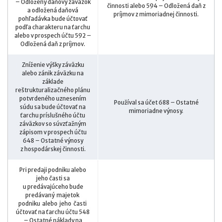
– Odložený daňový záväzok
činnosti alebo 594 – Odložená daň z
a odložená daňová
príjmov z mimoriadnej činnosti.
pohľadávka bude účtovať
podľa charakteru na ťarchu
alebo v prospech účtu 592 –
Odložená daň z príjmov.
Zníženie výšky záväzku
alebo zánik záväzku na
základe
reštrukturalizačného plánu
potvrdeného uznesením
Používal sa účet 688 – Ostatné
súdu sa bude účtovať na
mimoriadne výnosy.
ťarchu príslušného účtu
záväzkov so súvzťažným
zápisom v prospech účtu
648 – Ostatné výnosy
z hospodárskej činnosti.
Pri predaji podniku alebo
jeho časti sa
u predávajúceho bude
predávaný majetok
podniku alebo jeho časti
účtovať na ťarchu účtu 548
– Ostatné náklady na