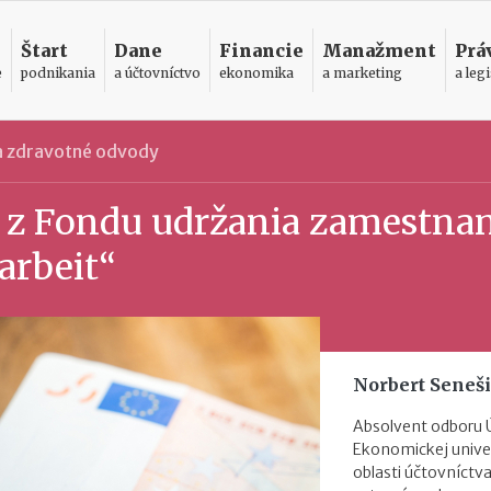
Štart
Dane
Financie
Manažment
Prá
e
podnikania
a účtovníctvo
ekonomika
a marketing
a legi
 a zdravotné odvody
 z Fondu udržania zamestnan
arbeit“
Norbert Seneš
Absolvent odboru 
Ekonomickej univer
oblasti účtovníctva