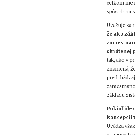
celkom nie 
spôsobom sa
Uvažuje sa 
že ako zák
zamestnanc
skrátenej 
tak, ako v p
znamená, že
predchádzaj
zamestnanca
základu zis
Pokiaľ ide 
koncepcii 
Uvádza však
sa zamestna