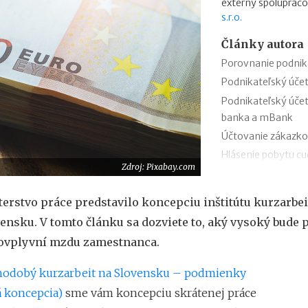
externý spolupraco
s.r.o.
Články autora
Porovnanie podnik
Podnikateľský úče
Podnikateľský úče
banka a mBank
Účtovanie zákazko
Hlásenie pobytu c
Zdroj: Pixabay.com
Nepredajné zásob
Cestovné náhrady p
terstvo práce predstavilo koncepciu inštitútu kurzarbei
Odpisovanie elektr
ensku. V tomto článku sa dozviete to, aký vysoký bude 
Kontroly v oblasti 
o ovplyvní mzdu zamestnanca.
Registratúrny plán 
hodobý kurzarbeit na Slovensku – podmienky
 koncepcia)
sme vám koncepciu skrátenej práce