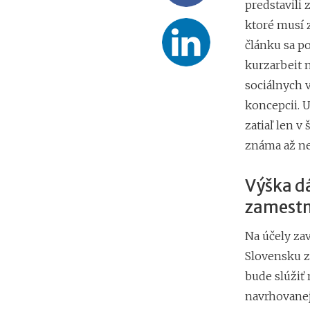
predstavili
ktoré musí 
článku sa p
kurzarbeit 
sociálnych v
koncepcii. 
zatiaľ len v
známa až ne
Výška dá
zamestn
Na účely zav
Slovensku z
bude slúžiť 
navrhovanej