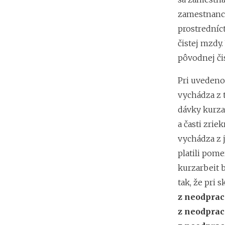
zamestnanco
prostredníc
čistej mzdy
pôvodnej či
Pri uvedeno
vychádza z 
dávky kurza
a časti zri
vychádza z 
platili pome
kurzarbeit 
tak, že pri 
z neodprac
z neodprac