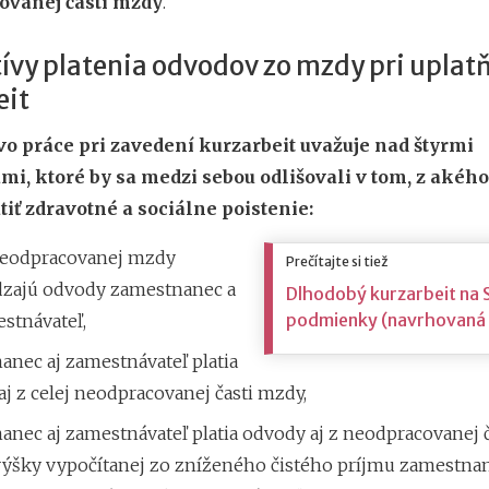
ovanej časti mzdy
.
ívy platenia odvodov zo mzdy pri uplat
eit
vo práce pri zavedení kurzarbeit uvažuje nad štyrmi
mi, ktoré by sa medzi sebou odlišovali v tom, z akéh
tiť zdravotné a sociálne poistenie:
 neodpracovanej mzdy
Prečítajte si tiež
zajú odvody zamestnanec a
Dlhodobý kurzarbeit na 
podmienky (navrhovaná 
stnávateľ,
anec aj zamestnávateľ platia
j z celej neodpracovanej časti mzdy,
nec aj zamestnávateľ platia odvody aj z neodpracovanej č
 výšky vypočítanej zo zníženého čistého príjmu zamestnan