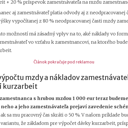
eit + 20 % príspevok zamestnávateľa na mzdu zamestnanc
nec aj zamestnávateľ platia odvody aj z neodpracovanej č
 výšky vypočítanej z 80 % neodpracovanej časti mzdy zam
hto možností má zásadný vplyv na to, aké náklady vo for
mestnávateľ vo vzťahu k zamestnancovi, na ktorého bude
rbeit.
Článok pokračuje pod reklamou
 výpočtu mzdy a nákladov zamestnávateľ
i kurzarbeit
zamestnanca s hrubou mzdou 1 000 eur teraz budeme 
 u neho a jeho zamestnávateľa prejaví zavedenie sch
, ak sa mu pracovný čas skráti o 50 %. V našom príklade b
 variantu, že základom pre výpočet dávky kurzarbeit, prí