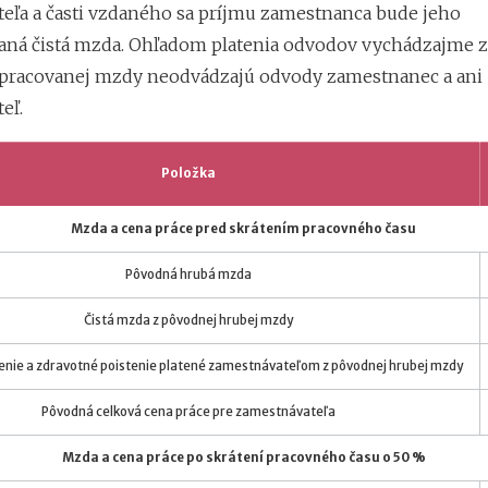
eľa a časti vzdaného sa príjmu zamestnanca bude jeho
ná čistá mzda. Ohľadom platenia odvodov vychádzajme z 
dpracovanej mzdy neodvádzajú odvody zamestnanec a ani
eľ.
Položka
Mzda a cena práce pred skrátením pracovného času
Pôvodná hrubá mzda
Čistá mzda z pôvodnej hrubej mzdy
tenie a zdravotné poistenie platené zamestnávateľom z pôvodnej hrubej mzdy
Pôvodná celková cena práce pre zamestnávateľa
Mzda a cena práce po skrátení pracovného času o 50 %