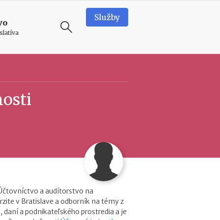
Služby
vo
slatíva
ODPORÚČAME
N
osti
o
v
é
p
o
d
m
i
i
e
n
Účtovníctvo a audítorstvo na
k
zite v Bratislave a odborník na témy z
y
, daní a podnikateľského prostredia a je
p