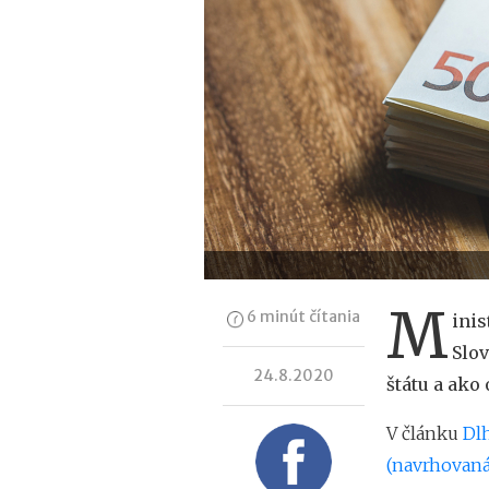
M
6 minút čítania
inis
Slov
24.8.2020
štátu a ak
V článku
Dl
(navrhovaná