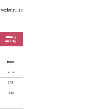
variantu, že
Suma (v
eurách)
1000
771,36
352
1352