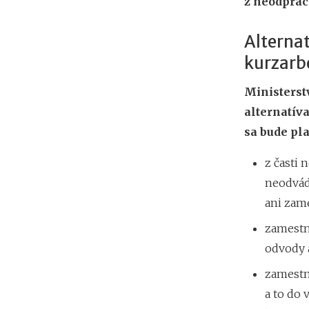
z neodprac
Alternat
kurzarb
Ministerst
alternatíva
sa bude pla
z časti
neodvád
ani zame
zamestn
odvody a
zamestna
a to do