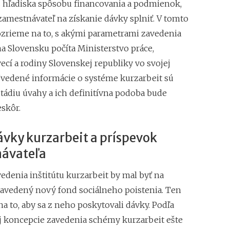
 z hľadiska spôsobu financovania a podmienok,
zamestnávateľ na získanie dávky splniť. V tomto
ozrieme na to, s akými parametrami zavedenia
na Slovensku počíta Ministerstvo práce,
ecí a rodiny Slovenskej republiky vo svojej
Uvedené informácie o systéme kurzarbeit sú
 štádiu úvahy a ich definitívna podoba bude
skôr.
vky kurzarbeit a príspevok
ávateľa
edenia inštitútu kurzarbeit by mal byť na
avedený nový fond sociálneho poistenia. Ten
na to, aby sa z neho poskytovali dávky. Podľa
 koncepcie zavedenia schémy kurzarbeit ešte