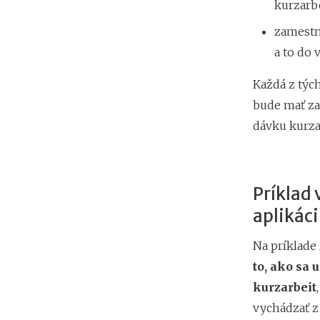
kurzarb
zamestna
a to do
Každá z týc
bude mať za
dávku kurza
Príklad
aplikáci
Na príklade
to, ako sa
kurzarbeit
vychádzať z