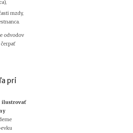
a),
d
á
asti mzdy,
v
a
estnanca.
t
e
me odvodov
ľ
 čerpať
o
v
a pri
ilustrovať
émy
udeme
spevku