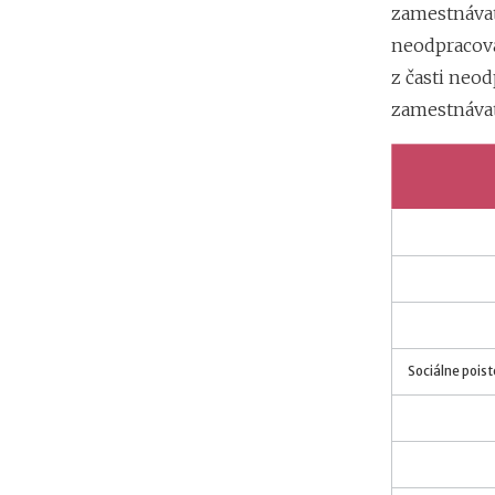
zamestnávat
neodpracova
z časti neo
zamestnávat
Sociálne pois