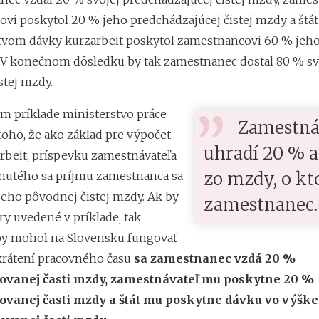
vi poskytol 20 % jeho predchádzajúcej čistej mzdy a štát
tvom dávky kurzarbeit poskytol zamestnancovi 60 % jeh
. V konečnom dôsledku by tak zamestnanec dostal 80 % sv
stej mzdy.
m príklade ministerstvo práce
Zamestná
toho, že ako základ pre výpočet
uhradí 20 % a
rbeit, príspevku zamestnávateľa
zo mzdy, o kt
eknutého sa príjmu zamestnanca sa
jeho pôvodnej čistej mzdy. Ak by
zamestnanec.
ry uvedené v príklade, tak
by mohol na Slovensku fungovať
skrátení pracovného času
sa zamestnanec vzdá 20 %
ovanej časti mzdy, zamestnávateľ mu poskytne 20 %
ovanej časti mzdy a štát mu poskytne dávku vo výšk