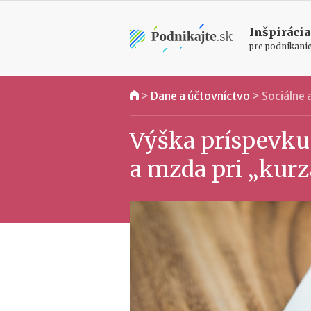
Inšpirácia
pre podnikani
>
Dane a účtovníctvo
>
Sociálne
Výška príspevku
a mzda pri „kurz