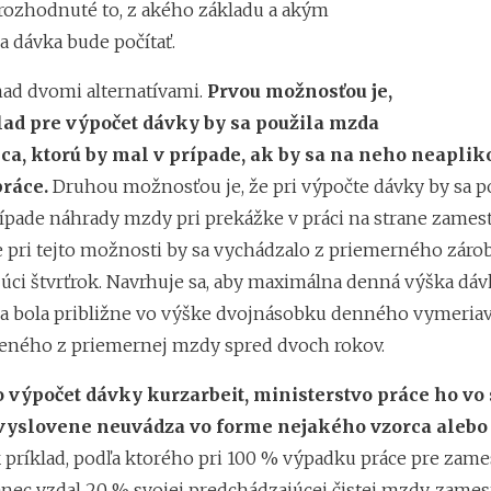
rozhodnuté to, z akého základu a akým
 dávka bude počítať.
nad dvomi alternatívami.
Prvou možnosťou je,
lad pre výpočet dávky by sa použila mzda
a, ktorú by mal v prípade, ak by sa na neho neaplik
práce.
Druhou možnosťou je, že pri výpočte dávky by sa p
rípade náhrady mzdy pri prekážke v práci na strane zamest
 pri tejto možnosti by sa vychádzalo z priemerného záro
úci štvrťrok. Navrhuje sa, aby maximálna denná výška dáv
 bola približne vo výške dvojnásobku denného vymeria
teného z priemernej mzdy spred dvoch rokov.
o výpočet dávky kurzarbeit, ministerstvo práce ho vo 
vyslovene neuvádza vo forme nejakého vzorca alebo 
 príklad, podľa ktorého pri 100 % výpadku práce pre zam
nec vzdal 20 % svojej predchádzajúcej čistej mzdy, zames