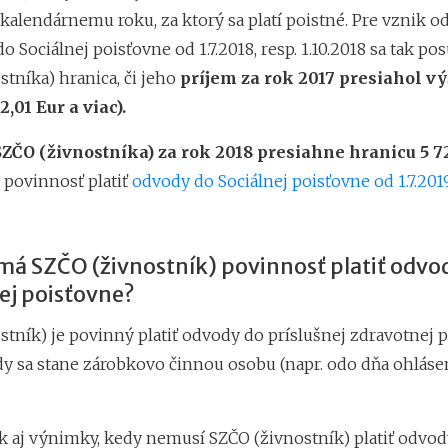
kalendárnemu roku, za ktorý sa platí poistné. Pre vznik o
o Sociálnej poisťovne od 1.7.2018, resp. 1.10.2018 sa tak po
tníka) hranica, či jeho
príjem za rok 2017 presiahol vý
72,01 Eur a viac).
SZČO (živnostníka) za rok 2018 presiahne hranicu 5 7
povinnosť platiť
odvody do Sociálnej poisťovne od 1.7.2019
má SZČO (živnostník) povinnosť platiť odvo
ej poisťovne?
stník) je povinný platiť odvody do príslušnej zdravotnej 
dy sa stane zárobkovo činnou osobu (napr. odo dňa ohláse
ak aj výnimky, kedy nemusí SZČO (živnostník) platiť odvod