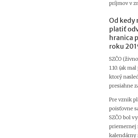
príjmov v z
Od kedy 
platiť od
hranica p
roku 201
SZČO (živnos
1.10. (ak m
ktorý nasle
presiahne 
Pre vznik p
poisťovne sa
SZČO bol vy
priemernej
kalendárny 