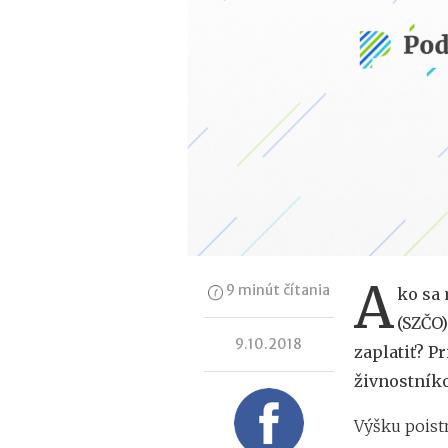
A
9 minút čítania
ko sa 
(SZČO)
9.10.2018
zaplatiť? P
živnostníkov
Výšku poistn