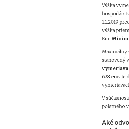
Výška vymer
hospodárstv
1.1.2019 pr
výška priem
Eur.
Minimá
Maximálny v
stanovený v
vymeriavac
678 eur.
Je 
vymeriavací
V súčasnosti
poistného v
Aké odvod