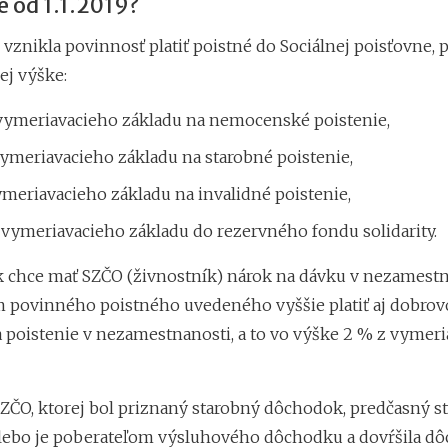
e od 1.1.2019?
 vznikla povinnosť platiť poistné do Sociálnej poisťovne, 
ej výške:
 vymeriavacieho základu na nemocenské poistenie,
ymeriavacieho základu na starobné poistenie,
meriavacieho základu na invalidné poistenie,
 vymeriavacieho základu do rezervného fondu solidarity.
ak chce mať SZČO (živnostník) nárok na dávku v nezamestn
povinného poistného uvedeného vyššie platiť aj dobrov
a poistenie v nezamestnanosti, a to vo výške 2 % z vymer
ZČO, ktorej bol priznaný starobný dôchodok, predčasný s
ebo je poberateľom výsluhového dôchodku a dovŕšila d