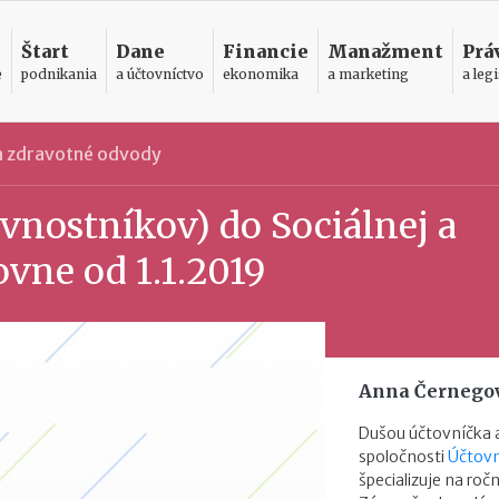
Štart
Dane
Financie
Manažment
Prá
e
podnikania
a účtovníctvo
ekonomika
a marketing
a legi
 a zdravotné odvody
vnostníkov) do Sociálnej a
ovne od 1.1.2019
Anna Černego
Dušou účtovníčka a
spoločnosti
Účtovn
špecializuje na roč