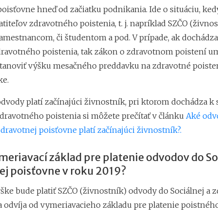
poisťovne hneď od začiatku podnikania. Ide o situáciu, ke
titeľov zdravotného poistenia, t. j. napríklad SZČO (živnos
zamestnancom, či študentom a pod. V prípade, ak dochádz
zdravotného poistenia, tak zákon o zdravotnom poistení 
stanoviť výšku mesačného preddavku na zdravotné poisten
ke.
odvody platí začínajúci živnostník, pri ktorom dochádza k
zdravotného poistenia si môžete prečítať v článku
Aké odv
zdravotnej poisťovne platí začínajúci živnostník?.
meriavací základ pre platenie odvodov do So
ej poisťovne v roku 2019?
ýške bude platiť SZČO (živnostník) odvody do Sociálnej a 
a odvíja od vymeriavacieho základu pre platenie poistného