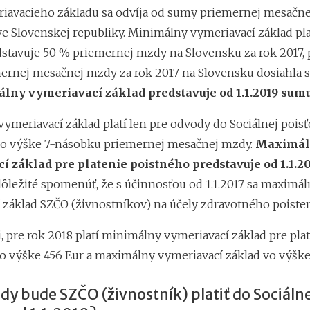
iavacieho základu sa odvíja od sumy priemernej mesačn
e Slovenskej republiky. Minimálny vymeriavací základ pl
edstavuje 50 % priemernej mzdy na Slovensku za rok 2017,
ernej mesačnej mzdy za rok 2017 na Slovensku dosiahla
lny vymeriavací základ predstavuje od 1.1.2019 sumu
ymeriavací základ platí len pre odvody do Sociálnej poisť
o výške 7-násobku priemernej mesačnej mzdy.
Maximál
í základ pre platenie poistného predstavuje od 1.1.2
dôležité spomenúť, že s účinnosťou od 1.1.2017 sa maximál
 základ SZČO (živnostníkov) na účely zdravotného poisteni
, pre rok 2018 platí minimálny vymeriavací základ pre pla
o výške 456 Eur a maximálny vymeriavací základ vo výške 
y bude SZČO (živnostník) platiť do Sociálne