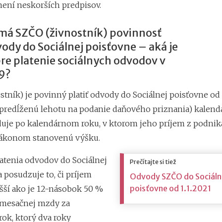
není neskorších predpisov.
má SZČO (živnostník) povinnosť
vody do Sociálnej poisťovne – aká je
re platenie sociálnych odvodov v
9?
tník) je povinný platiť odvody do Sociálnej poisťovne od 1.
al predĺženú lehotu na podanie daňového priznania) kalend
duje po kalendárnom roku, v ktorom jeho príjem z podnik
zákonom stanovenú výšku.
latenia odvodov do Sociálnej
Prečítajte si tiež
 posudzuje to, či príjem
Odvody SZČO do Sociálne
poisťovne od 1.1.2021
šší ako je 12-násobok 50 %
 mesačnej mzdy za
rok, ktorý dva roky