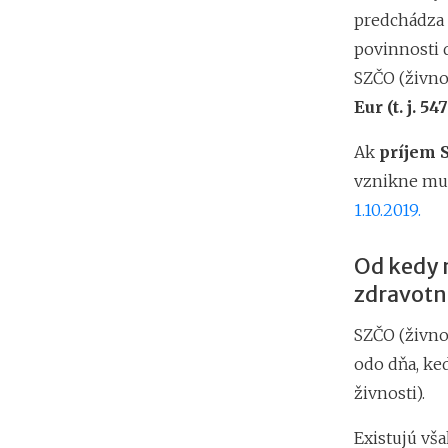
predchádza 
povinnosti d
SZČO (živnos
Eur (t. j. 54
Ak
príjem 
vznikne mu 
1.10.2019.
Od kedy 
zdravotn
SZČO (živno
odo dňa, ke
živnosti).
Existujú vš