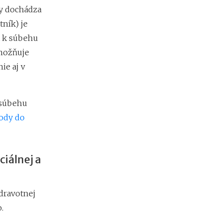
v
dy dochádza
r
h
tník) je
a k súbehu
umožňuje
A
ie aj v
k
o
p
r
 súbehu
e
v
ody do
e
r
i
ť
ciálnej a
f
i
r
zdravotnej
m
u
.
p