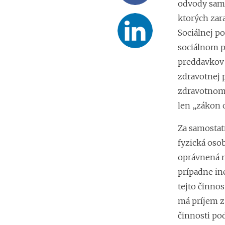
odvody samo
ktorých zar
Sociálnej po
sociálnom p
preddavkov 
zdravotnej 
zdravotnom 
len „zákon 
Za samostat
fyzická osob
oprávnená n
prípadne in
tejto činnos
má príjem z
činnosti pod