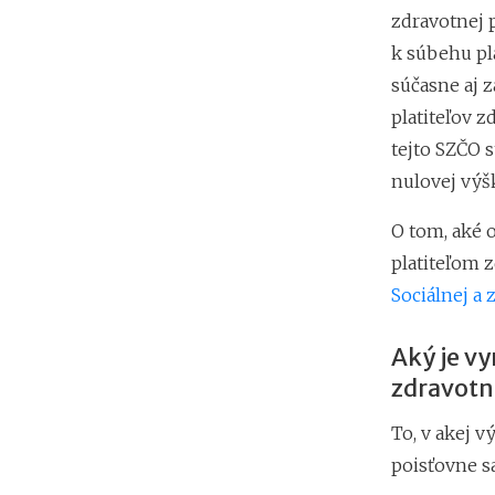
zdravotnej 
k súbehu pla
súčasne aj 
platiteľov 
tejto SZČO 
nulovej výš
O tom, aké 
platiteľom 
Sociálnej a 
Aký je vy
zdravotn
To, v akej v
poisťovne s