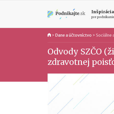
Inšpirácia
pre podnikani
>
Dane a účtovníctvo
>
Sociálne
Odvody SZČO (ži
zdravotnej poisť