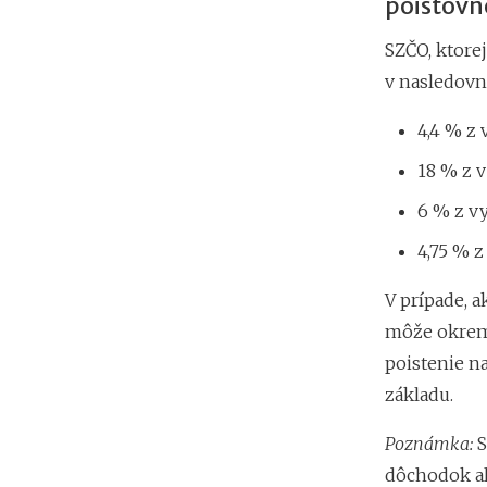
poisťovn
SZČO, ktorej
v nasledovn
4,4 % z
18 % z v
6 % z vy
4,75 % z
V prípade, 
môže okrem 
poistenie n
základu.
Poznámka:
S
dôchodok al