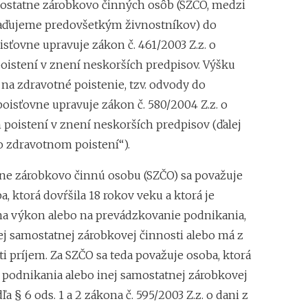
statne zárobkovo činných osôb (SZČO, medzi
aďujeme predovšetkým živnostníkov) do
isťovne upravuje zákon č. 461/2003 Z.z. o
oistení v znení neskorších predpisov. Výšku
na zdravotné poistenie, tzv. odvody do
poisťovne upravuje zákon č. 580/2004 Z.z. o
poistení v znení neskorších predpisov (ďalej
o zdravotnom poistení“).
ne zárobkovo činnú osobu (SZČO) sa považuje
a, ktorá dovŕšila 18 rokov veku a ktorá je
a výkon alebo na prevádzkovanie podnikania,
ej samostatnej zárobkovej činnosti alebo má z
ti príjem. Za SZČO sa teda považuje osoba, ktorá
 podnikania alebo inej samostatnej zárobkovej
ľa § 6 ods. 1 a 2 zákona č. 595/2003 Z.z. o dani z