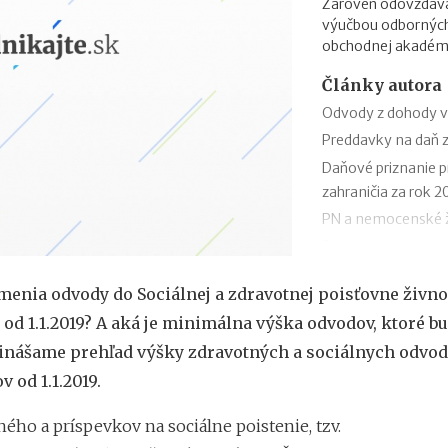
Zároveň odovzdáva 
výučbou odbornýc
obchodnej akadémi
Články autora
Odvody z dohody v
Preddavky na daň z
Daňové priznanie p
zahraničia za rok 2
PN a nemocenské ž
Podpora v nezames
Odklad daňového pr
menia odvody do Sociálnej a zdravotnej poisťovne živ
vzor
 od 1.1.2019? A aká je minimálna výška odvodov, ktoré b
Ročné zúčtovanie d
rinášame prehľad výšky zdravotných a sociálnych odvo
Výpočet čistej mzd
Daňový bonus na di
 od 1.1.2019.
Daňový bonus na di
ého a príspevkov na sociálne poistenie, tzv.