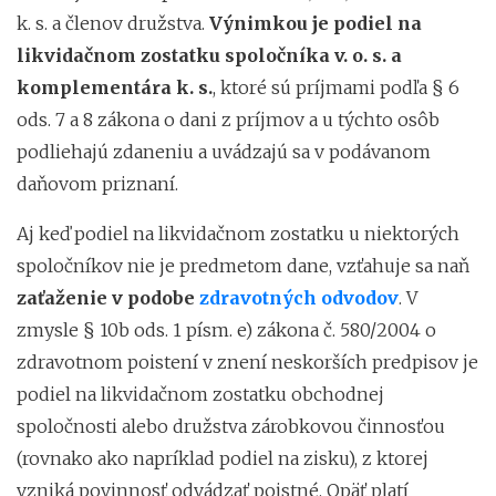
k. s. a členov družstva.
Výnimkou je podiel na
likvidačnom zostatku spoločníka v. o. s. a
komplementára k. s.
, ktoré sú príjmami podľa § 6
ods. 7 a 8 zákona o dani z príjmov a u týchto osôb
podliehajú zdaneniu a uvádzajú sa v podávanom
daňovom priznaní.
Aj keď podiel na likvidačnom zostatku u niektorých
spoločníkov nie je predmetom dane, vzťahuje sa naň
zaťaženie v podobe
zdravotných odvodov
. V
zmysle § 10b ods. 1 písm. e) zákona č. 580/2004 o
zdravotnom poistení v znení neskorších predpisov je
podiel na likvidačnom zostatku obchodnej
spoločnosti alebo družstva zárobkovou činnosťou
(rovnako ako napríklad podiel na zisku), z ktorej
vzniká povinnosť odvádzať poistné. Opäť platí