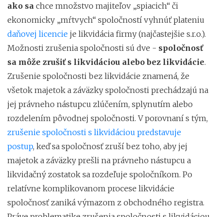
ako sa
chce množstvo majiteľov „spiacich“ či
ekonomicky „mŕtvych“ spoločností vyhnúť plateniu
daňovej licencie
je likvidácia firmy (najčastejšie s.r.o.).
Možnosti zrušenia spoločnosti sú dve -
spoločnosť
sa môže zrušiť s likvidáciou alebo bez likvidácie
.
Zrušenie spoločnosti bez likvidácie znamená, že
všetok majetok a záväzky spoločnosti prechádzajú na
jej právneho nástupcu zlúčením, splynutím alebo
rozdelením pôvodnej spoločnosti. V porovnaní s tým,
zrušenie spoločnosti s likvidáciou predstavuje
postup
, keď sa spoločnosť zruší bez toho, aby jej
majetok a záväzky prešli na právneho nástupcu a
likvidačný zostatok sa rozdeľuje spoločníkom. Po
relatívne komplikovanom procese likvidácie
spoločnosť zaniká výmazom z obchodného registra.
Práve problematike zrušenia spoločnosti s likvidáciou