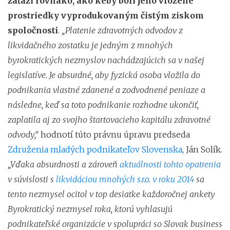
zaťaží rovnako, ako keby boli jeho vložené
prostriedky vyprodukovaným čistým ziskom
spoločnosti
.
„Platenie zdravotných odvodov z
likvidačného zostatku je jedným z mnohých
byrokratických nezmyslov nachádzajúcich sa v našej
legislatíve. Je absurdné, aby fyzická osoba vložila do
podnikania vlastné zdanené a zodvodnené peniaze a
následne, keď sa toto podnikanie rozhodne ukončiť,
zaplatila aj zo svojho štartovacieho kapitálu zdravotné
odvody,“
hodnotí túto právnu úpravu predseda
Združenia mladých podnikateľov Slovenska
, Ján Solík.
„Vďaka absurdnosti a zároveň
aktuálnosti tohto opatrenia
v súvislosti s
likvidáciou mnohých s.r.o. v roku 2014
sa
tento nezmysel ocitol v top desiatke každoročnej ankety
Byrokratický nezmysel roka, ktorú vyhlasujú
podnikateľské organizácie v spolupráci so Slovak business