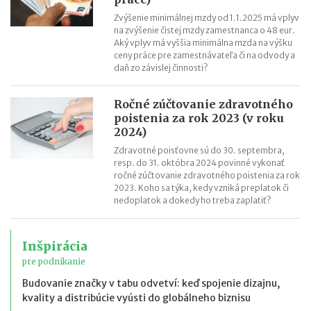
Zvýšenie minimálnej mzdy od 1.1.2025 má vplyv
na zvýšenie čistej mzdy zamestnanca o 48 eur.
Aký vplyv má vyššia minimálna mzda na výšku
ceny práce pre zamestnávateľa či na odvody a
daň zo závislej činnosti?
Ročné zúčtovanie zdravotného
poistenia za rok 2023 (v roku
2024)
Zdravotné poisťovne sú do 30. septembra,
resp. do 31. októbra 2024 povinné vykonať
ročné zúčtovanie zdravotného poistenia za rok
2023. Koho sa týka, kedy vzniká preplatok či
nedoplatok a dokedy ho treba zaplatiť?
Inšpirácia
pre podnikanie
Budovanie značky v tabu odvetví: keď spojenie dizajnu,
kvality a distribúcie vyústi do globálneho biznisu