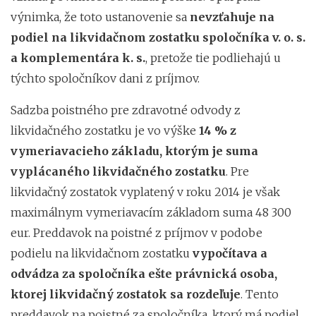
výnimka, že toto ustanovenie sa
nevzťahuje na
podiel na likvidačnom zostatku spoločníka v. o. s.
a komplementára k. s.
, pretože tie podliehajú u
týchto spoločníkov dani z príjmov.
Sadzba poistného pre zdravotné odvody z
likvidačného zostatku je vo výške
14 % z
vymeriavacieho základu, ktorým je suma
vyplácaného likvidačného zostatku
. Pre
likvidačný zostatok vyplatený v roku 2014 je však
maximálnym vymeriavacím základom suma 48 300
eur. Preddavok na poistné z príjmov v podobe
podielu na likvidačnom zostatku
vypočítava a
odvádza za spoločníka ešte právnická osoba,
ktorej likvidačný zostatok sa rozdeľuje
. Tento
preddavok na poistné za spoločníka, ktorý má podiel