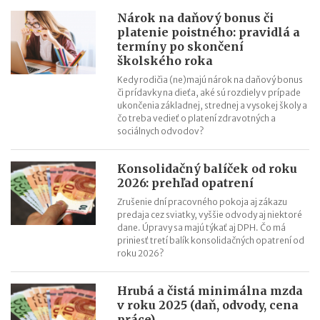
Kontroly v oblasti registratúry
Nárok na daňový bonus či
platenie poistného: pravidlá a
Registratúrny plán a registratúrny poriadok
termíny po skončení
školského roka
Kedy rodičia (ne)majú nárok na daňový bonus
či prídavky na dieťa, aké sú rozdiely v prípade
ukončenia základnej, strednej a vysokej školy a
čo treba vedieť o platení zdravotných a
sociálnych odvodov?
Konsolidačný balíček od roku
2026: prehľad opatrení
Zrušenie dní pracovného pokoja aj zákazu
predaja cez sviatky, vyššie odvody aj niektoré
dane. Úpravy sa majú týkať aj DPH. Čo má
priniesť tretí balík konsolidačných opatrení od
roku 2026?
Hrubá a čistá minimálna mzda
v roku 2025 (daň, odvody, cena
práce)