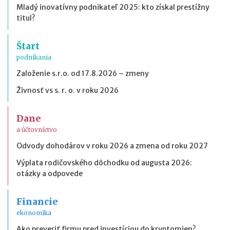
Mladý inovatívny podnikateľ 2025: kto získal prestížny
titul?
Štart
podnikania
Založenie s.r.o. od 17.8.2026 – zmeny
Živnosť vs s. r. o. v roku 2026
Dane
a účtovníctvo
Odvody dohodárov v roku 2026 a zmena od roku 2027
Výplata rodičovského dôchodku od augusta 2026:
otázky a odpovede
Financie
ekonomika
Ako preveriť firmu pred investíciou do kryptomien?