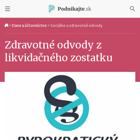
>
Dane a účtovníctvo
>
Sociálne a zdravotné odvody
Zdravotné odvody z
likvidačného zostatku