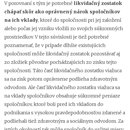
V porovnaní s tým je potrebné
likvidačný zostatok
chápať skôr ako oprávnený nárok spoločníkov
na ich vklady
, ktoré do spoločnosti pri jej založení
alebo počas jej vzniku vložili zo svojich súkromných
prostriedkov. V tejto súvislosti je tiež potrebné
poznamenať, že v prípade dlhšie existujúcich
spoločností môže likvidačný zostatok pozostávať aj
zo zložiek pôvodne pochádzajúcich zo zisku tejto
spoločnosti. Táto časť likvidačného zostatku viažuca
sa na zisk potom oprávnene podlieha zdravotným
odvodom. Ale časť likvidačného zostatku viažuca sa
na vklady spoločníkov obsahuje súkromné peniaze
spoločníkov, ktoré boli pred ich vkladom do
podnikania s vysokou pravdepodobnosťou zdanené a
podliehali tiež zdravotným a sociálnym odvodom. Za
istých okolností tak môže spoločník do určitej miery