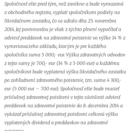
Spoločnosť ešte pred tým, než zanikne a bude vymazaná
z obchodného registra, vyplatí spoločníkom podiely na
likvidačnom zostatku, čo sa udialo dňa 25. novembra
2014. Jej povinnosťou je však z týchto plnení vypočítať a
odviesť preddavok na zdravotné poistenie vo výške 14 % z
vymeriavacieho základu, ktorým je pre každého
spoločníka suma 5 000,- eur. Výška zdravotných odvodov
z tejto sumy je 700,- eur (14 % z 5 000 eur) a každému
spoločníkovi bude vyplatená výška likvidačného zostatku
po zohľadnení zdravotného poistenie, tzn. suma 4 300,-
eur (5 000 eur – 700 eur). Spoločnosť ešte bude musieť
príslušnej zdravotnej poisťovni v tejto súvislosti odviesť
preddavok na zdravotné poistenie do 8. decembra 2014 a
vykázať príslušnej zdravotnej poisťovni celkovú výšku
vyplatených dividend a preddavkov na zdravotné
poistenie.