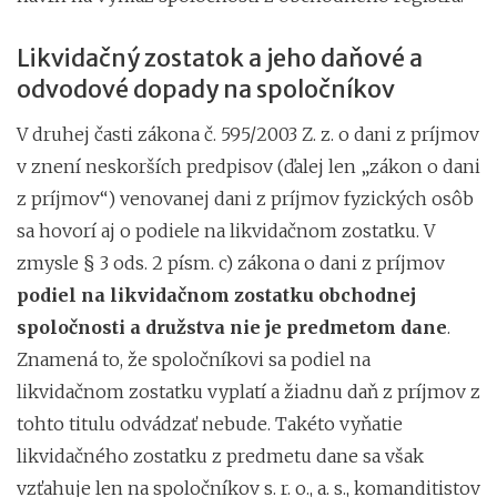
Likvidačný zostatok a jeho daňové a
odvodové dopady na spoločníkov
V druhej časti zákona č. 595/2003 Z. z. o dani z príjmov
v znení neskorších predpisov (ďalej len „zákon o dani
z príjmov“) venovanej dani z príjmov fyzických osôb
sa hovorí aj o podiele na likvidačnom zostatku. V
zmysle § 3 ods. 2 písm. c) zákona o dani z príjmov
podiel na likvidačnom zostatku obchodnej
spoločnosti a družstva nie je predmetom dane
.
Znamená to, že spoločníkovi sa podiel na
likvidačnom zostatku vyplatí a žiadnu daň z príjmov z
tohto titulu odvádzať nebude. Takéto vyňatie
likvidačného zostatku z predmetu dane sa však
vzťahuje len na spoločníkov s. r. o., a. s., komanditistov