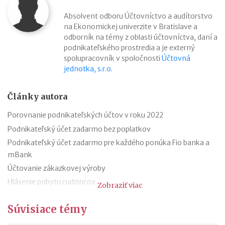
Absolvent odboru Účtovníctvo a audítorstvo
na Ekonomickej univerzite v Bratislave a
odborník na témy z oblasti účtovníctva, daní a
podnikateľského prostredia a je externý
spolupracovník v spoločnosti
Účtovná
jednotka, s.r.o.
Články autora
Porovnanie podnikateľských účtov v roku 2022
Podnikateľský účet zadarmo bez poplatkov
Podnikateľský účet zadarmo pre každého ponúka Fio banka a
mBank
Účtovanie zákazkovej výroby
Hlásenie pobytu cudzincov
Zobraziť viac
Nepredajné zásoby
Súvisiace témy
Cestovné náhrady pri elektromobiloch
Odpisovanie elektromobilov a elektrobicyklov