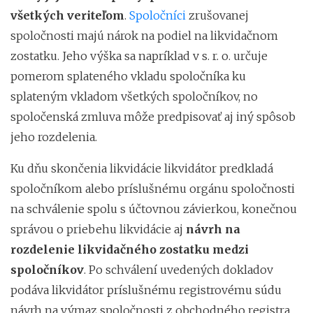
všetkých veriteľom
.
Spoločníci
zrušovanej
spoločnosti majú nárok na podiel na likvidačnom
zostatku. Jeho výška sa napríklad v s. r. o. určuje
pomerom splateného vkladu spoločníka ku
splateným vkladom všetkých spoločníkov, no
spoločenská zmluva môže predpisovať aj iný spôsob
jeho rozdelenia.
Ku dňu skončenia likvidácie likvidátor predkladá
spoločníkom alebo príslušnému orgánu spoločnosti
na schválenie spolu s účtovnou závierkou, konečnou
správou o priebehu likvidácie aj
návrh na
rozdelenie likvidačného zostatku medzi
spoločníkov
. Po schválení uvedených dokladov
podáva likvidátor príslušnému registrovému súdu
návrh na výmaz spoločnosti z obchodného registra.