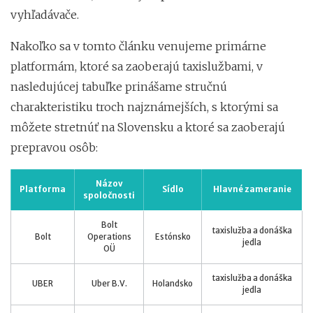
vyhľadávače.
Nakoľko sa v tomto článku venujeme primárne
platformám, ktoré sa zaoberajú taxislužbami, v
nasledujúcej tabuľke prinášame stručnú
charakteristiku troch najznámejších, s ktorými sa
môžete stretnúť na Slovensku a ktoré sa zaoberajú
prepravou osôb:
Názov
Platforma
Sídlo
Hlavné zameranie
spoločnosti
Bolt
taxislužba a donáška
Bolt
Operations
Estónsko
jedla
OÜ
taxislužba a donáška
UBER
Uber B.V.
Holandsko
jedla