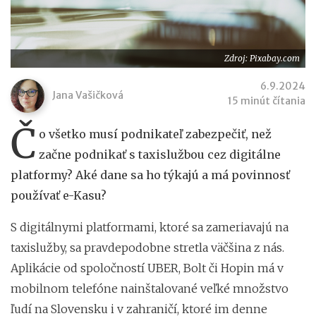
Zdroj: Pixabay.com
6.9.2024
Jana Vašičková
15 minút čítania
Č
o všetko musí podnikateľ zabezpečiť, než
začne podnikať s taxislužbou cez digitálne
platformy? Aké dane sa ho týkajú a má povinnosť
používať e-Kasu?
S digitálnymi platformami, ktoré sa zameriavajú na
taxislužby, sa pravdepodobne stretla väčšina z nás.
Aplikácie od spoločností UBER, Bolt či Hopin má v
mobilnom telefóne nainštalované veľké množstvo
ľudí na Slovensku i v zahraničí, ktoré im denne