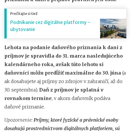
Prečítajte si tiež
Podnikanie cez digitálne platformy –
ubytovanie
Lehota na podanie daňového priznania k dani z
príjmov je spravidla do 31. marca nasledujúceho
kalendárneho roka, avšak túto lehotu si
daňovníci môžu predĺžiť maximálne do 30. júna
(a
ak dosahujete aj príjmy zo zdrojov v zahraničí, až do
30. septembra).
Daň z príjmov je splatná v
rovnakom termíne
, v akom daňovník podáva
daňové priznanie.
Upozornenie:
Príjmy, ktoré fyzické a právnické osoby
dosahujú prostredníctvom digitálnych platforiem, sú