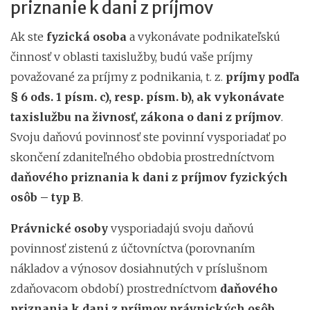
priznanie k dani z príjmov
Ak ste
fyzická osoba
a vykonávate podnikateľskú
činnosť v oblasti taxislužby, budú vaše príjmy
považované za príjmy z podnikania, t. z.
príjmy podľa
§ 6 ods. 1 písm. c), resp. písm. b), ak vykonávate
taxislužbu na živnosť, zákona o dani z príjmov
.
Svoju daňovú povinnosť ste povinní vysporiadať po
skončení zdaniteľného obdobia prostredníctvom
daňového priznania k dani z príjmov fyzických
osôb – typ B
.
Právnické osoby
vysporiadajú svoju daňovú
povinnosť zistenú z účtovníctva (porovnaním
nákladov a výnosov dosiahnutých v príslušnom
zdaňovacom období) prostredníctvom
daňového
priznania k dani z príjmov právnických osôb
.