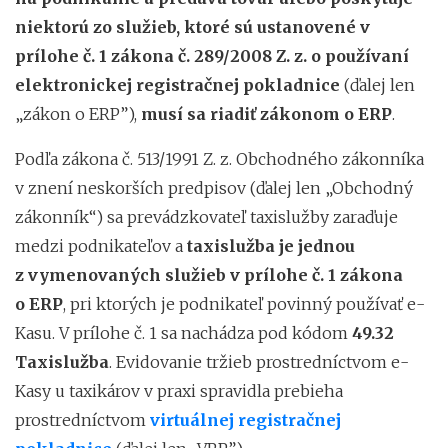
niektorú zo služieb, ktoré sú ustanovené v
prílohe č. 1 zákona č. 289/2008 Z. z. o používaní
elektronickej registračnej pokladnice
(ďalej len
„zákon o ERP”),
musí sa riadiť zákonom o ERP
.
Podľa zákona č. 513/1991 Z. z. Obchodného zákonníka
v znení neskorších predpisov (ďalej len „Obchodný
zákonník“) sa prevádzkovateľ taxislužby zaraďuje
medzi podnikateľov a
taxislužba je jednou
z vymenovaných služieb v prílohe č. 1 zákona
o ERP
,
pri ktorých je podnikateľ povinný používať e-
Kasu.
V prílohe č. 1 sa nachádza pod kódom
49.32
Taxislužba
. Evidovanie tržieb prostredníctvom e-
Kasy u taxikárov v praxi spravidla prebieha
prostredníctvom
virtuálnej registračnej