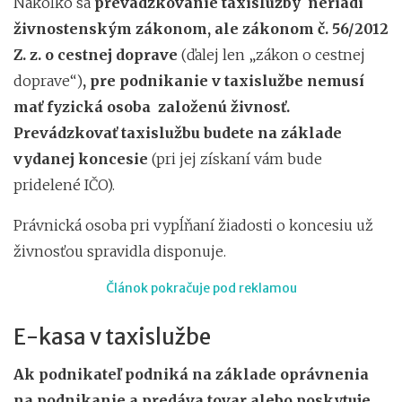
Nakoľko sa
prevádzkovanie taxislužby neriadi
živnostenským zákonom, ale zákonom č. 56/2012
Z. z. o cestnej doprave
(ďalej len „zákon o cestnej
doprave“)
, pre podnikanie v taxislužbe nemusí
mať fyzická osoba založenú živnosť.
Prevádzkovať taxislužbu budete na základe
vydanej koncesie
(pri jej získaní vám bude
pridelené IČO).
Právnická osoba pri vypĺňaní žiadosti o koncesiu už
živnosťou spravidla disponuje.
Článok pokračuje pod reklamou
E-kasa v taxislužbe
Ak podnikateľ podniká na základe oprávnenia
na podnikanie a predáva tovar alebo poskytuje