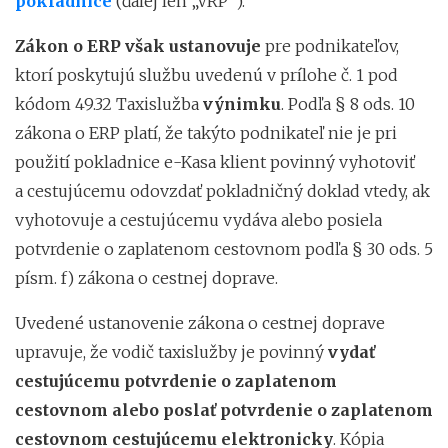
pokladnice
(ďalej len „VRP”).
Zákon o ERP však ustanovuje
pre
podnikateľov,
ktorí poskytujú službu uvedenú v prílohe č. 1 pod
kódom 49.32 Taxislužba
výnimku
.
Podľa § 8 ods. 10
zákona o ERP platí, že takýto podnikateľ nie je pri
použití pokladnice e-Kasa klient povinný vyhotoviť
a cestujúcemu odovzdať pokladničný doklad vtedy, ak
vyhotovuje a cestujúcemu vydáva alebo posiela
potvrdenie o zaplatenom cestovnom podľa § 30 ods. 5
písm. f) zákona o cestnej doprave.
Uvedené ustanovenie zákona o cestnej doprave
upravuje, že vodič taxislužby je povinný
vydať
cestujúcemu potvrdenie o zaplatenom
cestovnom alebo poslať potvrdenie o zaplatenom
cestovnom cestujúcemu elektronicky
. Kópia