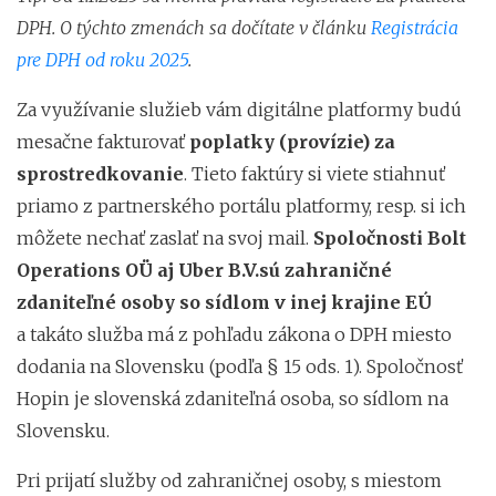
DPH. O týchto zmenách sa dočítate v článku
Registrácia
pre DPH od roku 2025
.
Za využívanie služieb vám digitálne platformy budú
mesačne fakturovať
poplatky (provízie) za
sprostredkovanie
. Tieto faktúry si viete stiahnuť
priamo z partnerského portálu platformy, resp. si ich
môžete nechať zaslať na svoj mail.
Spoločnosti
Bolt
Operations OÜ
aj Uber B.V.sú zahraničné
zdaniteľné osoby so sídlom v inej krajine EÚ
a takáto služba má z pohľadu zákona o DPH miesto
dodania na Slovensku (podľa § 15 ods. 1). Spoločnosť
Hopin je slovenská zdaniteľná osoba, so sídlom na
Slovensku.
Pri prijatí služby od zahraničnej osoby, s miestom