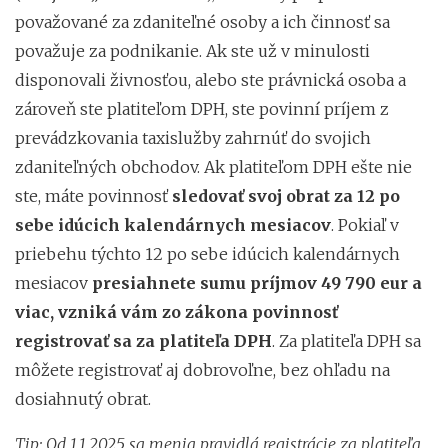
považované za zdaniteľné osoby a ich činnosť sa
považuje za podnikanie. Ak ste už v minulosti
disponovali živnosťou, alebo ste právnická osoba a
zároveň ste platiteľom DPH, ste povinní príjem z
prevádzkovania taxislužby zahrnúť do svojich
zdaniteľných obchodov. Ak platiteľom DPH ešte nie
ste, máte povinnosť
sledovať svoj obrat za 12 po
sebe idúcich kalendárnych mesiacov
. Pokiaľ v
priebehu týchto 12 po sebe idúcich kalendárnych
mesiacov
presiahnete sumu príjmov 49 790 eur a
viac, vzniká vám zo zákona povinnosť
registrovať sa za platiteľa DPH
. Za platiteľa DPH sa
môžete registrovať aj dobrovoľne, bez ohľadu na
dosiahnutý obrat.
Tip: Od 1.1.2025 sa menia pravidlá registrácie za platiteľa