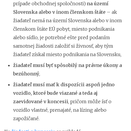
prípade obchodnej spoločnosti)
na území
Slovenska
alebo v inom členskom štáte
– ak
žiadateľ nemá na území Slovenska alebo v inom
členskom štáte EÚ pobyt, miesto podnikania
alebo sídlo, je potrebné ešte pred podaním
samotnej žiadosti založiť si živnosť, aby tým
žiadateľ získal miesto podnikania na Slovensku,
žiadateľ musí byť spôsobilý na právne úkony a
bezúhonný
,
žiadateľ musí mať k dispozícii aspoň jedno
vozidlo, ktoré bude viazané a teda aj
zaevidované v koncesii
, pričom môže ísť o
vozidlo vlastné, prenajaté, na lízing alebo
zapožičané.