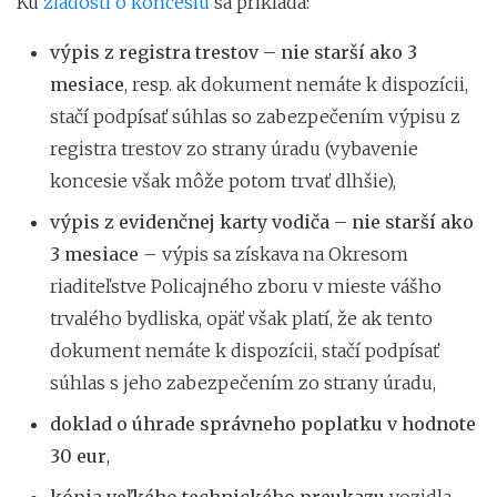
Ku
žiadosti o koncesiu
sa prikladá:
výpis z registra trestov – nie starší ako 3
mesiace
, resp. ak dokument nemáte k dispozícii,
stačí podpísať súhlas so zabezpečením výpisu z
registra trestov zo strany úradu (vybavenie
koncesie však môže potom trvať dlhšie),
výpis z evidenčnej karty vodiča – nie starší ako
3 mesiace
– výpis sa získava na Okresom
riaditeľstve Policajného zboru v mieste vášho
trvalého bydliska, opäť však platí, že ak tento
dokument nemáte k dispozícii, stačí podpísať
súhlas s jeho zabezpečením zo strany úradu,
doklad o úhrade správneho poplatku v hodnote
30 eur
,
kópia veľkého technického preukazu
vozidla,