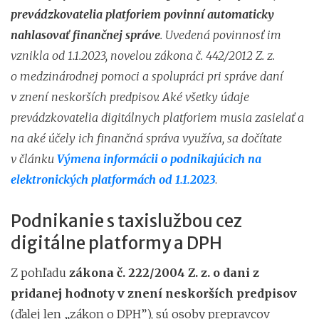
prevádzkovatelia platforiem povinní automaticky
nahlasovať finančnej správe
. Uvedená povinnosť im
vznikla od 1.1.2023, novelou zákona č. 442/2012 Z. z.
o medzinárodnej pomoci a spolupráci pri správe daní
v znení neskorších predpisov. Aké všetky údaje
prevádzkovatelia digitálnych platforiem musia zasielať a
na aké účely ich finančná správa využíva, sa dočítate
v článku
Výmena informácii o podnikajúcich na
elektronických platformách od 1.1.2023
.
Podnikanie s taxislužbou cez
digitálne platformy a DPH
Z pohľadu
zákona č. 222/2004 Z. z. o dani z
pridanej hodnoty v znení neskorších predpisov
(ďalej len „zákon o DPH”), sú osoby prepravcov