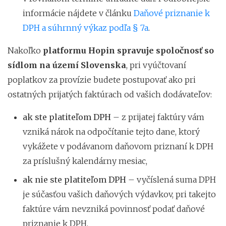
informácie nájdete v článku
Daňové priznanie k
DPH a súhrnný výkaz podľa § 7a
.
Nakoľko
platformu Hopin spravuje spoločnosť so
sídlom na území Slovenska
, pri vyúčtovaní
poplatkov za provízie budete postupovať ako pri
ostatných prijatých faktúrach od vašich dodávateľov:
ak ste platiteľom DPH
– z prijatej faktúry vám
vzniká nárok na odpočítanie tejto dane, ktorý
vykážete v podávanom daňovom priznaní k DPH
za príslušný kalendárny mesiac,
ak nie ste platiteľom DPH
– vyčíslená suma DPH
je súčasťou vašich daňových výdavkov, pri takejto
faktúre vám nevzniká povinnosť podať daňové
priznanie k DPH.