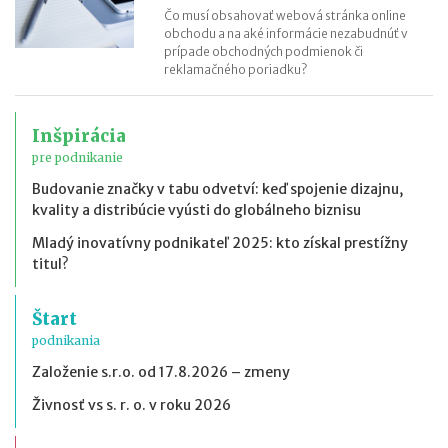
Čo musí obsahovať webová stránka online
obchodu a na aké informácie nezabudnúť v
prípade obchodných podmienok či
reklamačného poriadku?
Inšpirácia
pre podnikanie
Budovanie značky v tabu odvetví: keď spojenie dizajnu,
kvality a distribúcie vyústi do globálneho biznisu
Mladý inovatívny podnikateľ 2025: kto získal prestížny
titul?
Štart
podnikania
Založenie s.r.o. od 17.8.2026 – zmeny
Živnosť vs s. r. o. v roku 2026