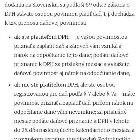
dodania na Slovensku, sa podľa § 69 ods. 3 zákona o
DPH stávate osobou povinnou platiť daň, t. j. dochádza
k tzv. prenosu daňovej povinnosti:
ak ste platiteľom DPH
– je vašou povinnosťou
priznať a zaplatiť daň a zároveň vám vzniká aj
nárok na odpočítanie tejto dane; podáte daňové
priznanie k DPH za príslušný mesiac a vykážete
daňovú povinnosť aj nárok na odpočítanie dane,
ak nie ste platiteľom DPH
, ale ste osobou
registrovanou pre daň podľa § 7 alebo § 7a – máte
povinnosť priznať a zaplatiť daň, pričom nárok na
odpočítanie dane vám nevznikne; za príslušný
mesiac podáte daňové priznanie k DPH v lehote
do 25. dňa nasledujúceho kalendárneho mesiaca a
v rovnakom termíne uhradíte daň. Podrobnejšie