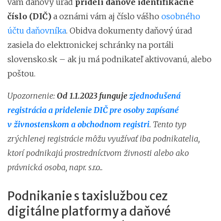
vám daňový úrad
pridelí daňové identifikačné
číslo (DIČ)
a oznámi vám aj číslo vášho
osobného
účtu daňovníka
. Obidva dokumenty daňový úrad
zasiela do elektronickej schránky na portáli
slovensko.sk – ak ju má podnikateľ aktivovanú, alebo
poštou.
Upozornenie:
Od 1.1.2023 funguje
zjednodušená
registrácia a pridelenie DIČ pre osoby zapísané
v živnostenskom a obchodnom registri
. Tento typ
zrýchlenej registrácie môžu využívať iba podnikatelia,
ktorí podnikajú prostredníctvom živnosti alebo ako
právnická osoba, napr. s.r.o..
Podnikanie s taxislužbou cez
digitálne platformy a daňové