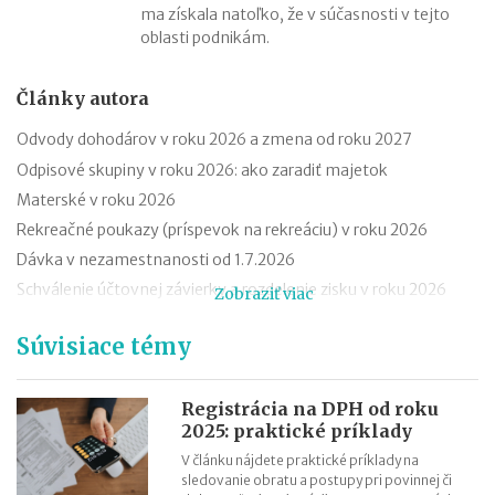
ma získala natoľko, že v súčasnosti v tejto
oblasti podnikám.
Články autora
Odvody dohodárov v roku 2026 a zmena od roku 2027
Odpisové skupiny v roku 2026: ako zaradiť majetok
Materské v roku 2026
Rekreačné poukazy (príspevok na rekreáciu) v roku 2026
Dávka v nezamestnanosti od 1.7.2026
Schválenie účtovnej závierky a rozdelenie zisku v roku 2026
Zobraziť viac
Daňové priznanie fyzickej osoby typu A za rok 2025: ako vyplniť
Súvisiace témy
Daňové priznanie právnickej osoby za rok 2025: ako vyplniť
Daňové priznanie fyzickej osoby - typu B za rok 2025: ako
vyplniť
Registrácia na DPH od roku
2025: praktické príklady
Ročné zúčtovanie dane v roku 2026 (za rok 2025)
V článku nájdete praktické príklady na
sledovanie obratu a postupy pri povinnej či