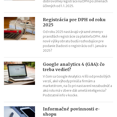
dobrovoľnej registrácii na DPH po zmenách
účinných od 1.1.2025.
Registrácia pre DPH od roku
2025
Od roku 2025 nastávajú výrazné zmeny v
pravidlách registrácie za platiteľa DPH. Aké
nové výšky obratu budú rozhodujúce pre
podanie žiadosti o registráciu od 1. januára
2025?
Google analytics 4 (GA4): čo
treba vedieť?
V čom sa Google Analytics 4 líši od predošlých
verzií, aké výhody prináša firmám a
marketérom, na čo pri nastavení nezabudnúť a
akú rolu má v zbere dát umelá inteligencia?
Podstatné info v kocke.
Informačné povinnosti e-
shopu