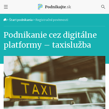
>
Štart podnikania
>
Registračné povinnosti
Podnikanie cez digitálne
platformy – taxislužba