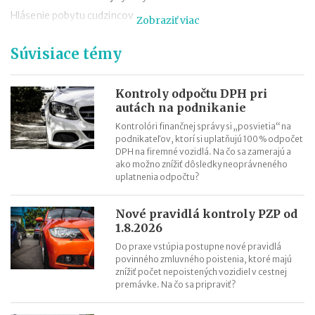
Hlásenie pobytu cudzincov
Zobraziť viac
Nepredajné zásoby
Súvisiace témy
Cestovné náhrady pri elektromobiloch
Odpisovanie elektromobilov a elektrobicyklov
Kontroly v oblasti registratúry
Kontroly odpočtu DPH pri
autách na podnikanie
Registratúrny plán a registratúrny poriadok
Kontrolóri finančnej správy si „posvietia“ na
podnikateľov, ktorí si uplatňujú 100 % odpočet
DPH na firemné vozidlá. Na čo sa zamerajú a
ako možno znížiť dôsledky neoprávneného
uplatnenia odpočtu?
Nové pravidlá kontroly PZP od
1.8.2026
Do praxe vstúpia postupne nové pravidlá
povinného zmluvného poistenia, ktoré majú
znížiť počet nepoistených vozidiel v cestnej
premávke. Na čo sa pripraviť?