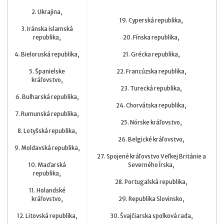
2. Ukrajina,
19. Cyperská republika,
3. Iránska islamská
republika,
20. Fínska republika,
4. Bieloruská republika,
21. Grécka republika,
5. Španielske
22. Francúzska republika,
kráľovstvo,
23. Turecká republika,
6. Bulharská republika,
24. Chorvátska republika,
7. Rumunská republika,
25. Nórske kráľovstvo,
8. Lotyšská republika,
26. Belgické kráľovstvo,
9. Moldavská republika,
27. Spojené kráľovstvo Veľkej Británie a
10. Maďarská
Severného Írska,
republika,
28. Portugalská republika,
11. Holandské
kráľovstvo,
29. Republika Slovinsko,
12. Litovská republika,
30. Švajčiarska spolková rada,