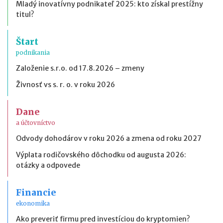
Mladý inovatívny podnikateľ 2025: kto získal prestížny
titul?
Štart
podnikania
Založenie s.r.o. od 17.8.2026 – zmeny
Živnosť vs s. r. o. v roku 2026
Dane
a účtovníctvo
Odvody dohodárov v roku 2026 a zmena od roku 2027
Výplata rodičovského dôchodku od augusta 2026:
otázky a odpovede
Financie
ekonomika
Ako preveriť firmu pred investíciou do kryptomien?