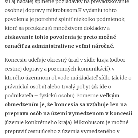
sú aj naďalej splnené požiadavky na prevádzkovanie
osobnej dopravy mikrobusom.K vydaniu tohto
povolenia je potrebné splniť niekoľko podmienok,
ktoré sa preukazujú množstvom dokladov a
získavanie tohto povolenia je preto možné
označiť za administratívne veľmi náročné
.
Koncesiu udeľuje okresný úrad v sídle kraja (odbor
cestnej dopravy a pozemných komunikácií), v
ktorého územnom obvode má žiadateľ sídlo (ak ide o
právnickú osobu) alebo trvalý pobyt (ak ide o
podnikateľa – fyzickú osobu). Pomerne
veľkým
obmedzením je, že koncesia sa vzťahuje len na
prepravu osôb na území vymedzenom v koncesii
(územie konkrétneho kraja). Mikrobusom je možné
prepraviť cestujúceho z územia vymedzeného v