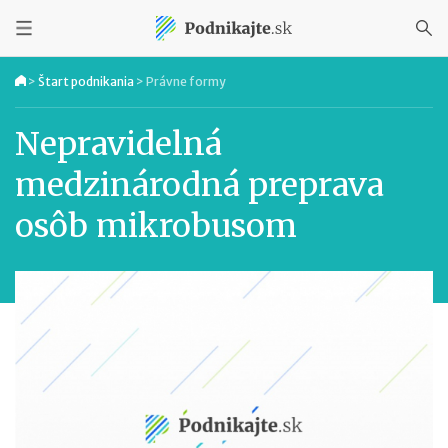
>
Štart podnikania
>
Právne formy
Nepravidelná
medzinárodná preprava
osôb mikrobusom