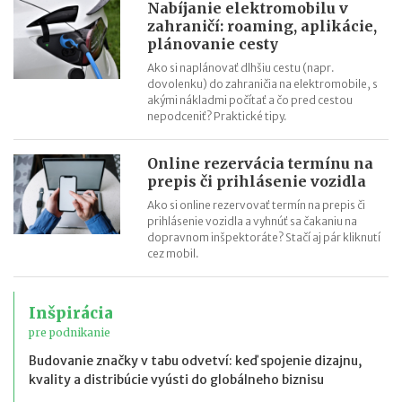
Nabíjanie elektromobilu v
zahraničí: roaming, aplikácie,
plánovanie cesty
Ako si naplánovať dlhšiu cestu (napr.
dovolenku) do zahraničia na elektromobile, s
akými nákladmi počítať a čo pred cestou
nepodceniť? Praktické tipy.
Online rezervácia termínu na
prepis či prihlásenie vozidla
Ako si online rezervovať termín na prepis či
prihlásenie vozidla a vyhnúť sa čakaniu na
dopravnom inšpektoráte? Stačí aj pár kliknutí
cez mobil.
Inšpirácia
pre podnikanie
Budovanie značky v tabu odvetví: keď spojenie dizajnu,
kvality a distribúcie vyústi do globálneho biznisu