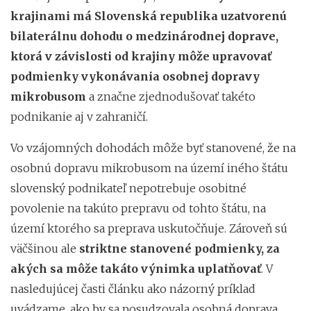
krajinami má Slovenská republika uzatvorenú
bilaterálnu dohodu o medzinárodnej doprave,
ktorá v závislosti od krajiny môže upravovať
podmienky vykonávania osobnej dopravy
mikrobusom
a značne zjednodušovať takéto
podnikanie aj v zahraničí.
Vo vzájomných dohodách môže byť stanovené, že na
osobnú dopravu mikrobusom na území iného štátu
slovenský podnikateľ nepotrebuje osobitné
povolenie na takúto prepravu od tohto štátu, na
území ktorého sa preprava uskutočňuje. Zároveň sú
väčšinou ale
striktne stanovené podmienky, za
akých sa môže takáto výnimka uplatňovať
. V
nasledujúcej časti článku ako názorný príklad
uvádzame, ako by sa posudzovala osobná doprava