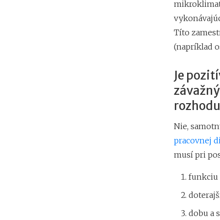
mikroklimat
vykonávajúci
Títo zamest
(napríklad 
Je pozit
závažný
rozhodu
Nie, samotn
pracovnej di
musí pri po
funkciu 
doteraj
dobu a s