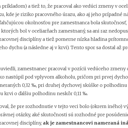
 príkladom) a tiež to, že pracoval ako vedúci zmeny v oceli
u, kde je riziko pracovného úrazu, ako aj jeho prípadné n
ľahčujúcou okolnosťou pre zamestnanca bola skutočnosť, 
 ktorých bol v oceliarňach zamestnaný, sa ani raz nedopus
racovnej disciplíny a tiež pomerne nízka hladina prítomn
eho dychu (a následne aj v krvi). Tento spor sa dostal až p
uviedli, zamestnanec pracoval v pozícii vedúceho zmeny o
ko nastúpil pod vplyvom alkoholu, pričom pri prvej dych
eraných 0,32 ‰, pri druhej dychovej skúške o polhodinu 
u krvi o ďalšiu polhodinu neskôr 0,11 ‰.
oval, že pre rozhodnutie v tejto veci bolo (okrem iného)
právnej otázky, aké skutočnosti sú rozhodné pre posúdenie
racovnej disciplíny,
ak je zamestnancovi nameraná in