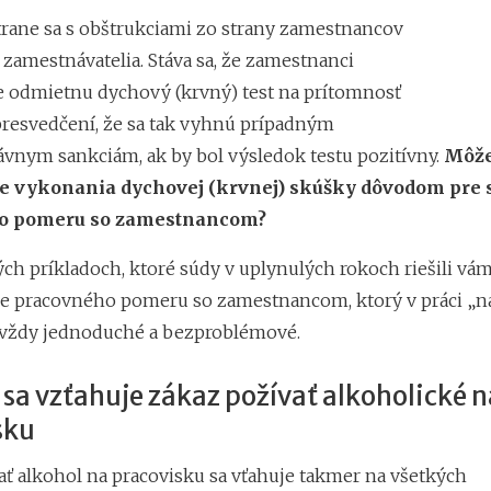
trane sa s obštrukciami zo strany zamestnancov
j zamestnávatelia. Stáva sa, že zamestnanci
odmietnu dychový (krvný) test na prítomnosť
presvedčení, že sa tak vyhnú prípadným
vnym sankciám, ak by bol výsledok testu pozitívny.
Môže
e vykonania dychovej (krvnej) skúšky dôvodom pre
o pomeru so zamestnancom?
ých príkladoch, ktoré súdy v uplynulých rokoch riešili vá
e pracovného pomeru so zamestnancom, ktorý v práci „na
vždy jednoduché a bezproblémové.
sa vzťahuje zákaz požívať alkoholické 
sku
ať alkohol na pracovisku sa vťahuje takmer na všetkých