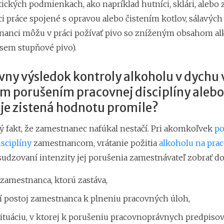
ických podmienkach, ako napríklad hutníci, sklári, alebo
 práce spojené s opravou alebo čistením kotlov, sálavých 
nanci môžu v práci požívať pivo so zníženým obsahom a
osem stupňové pivo).
ívny výsledok kontroly alkoholu v dychu
m porušením pracovnej disciplíny alebo
je zistená hodnotu promile?
ý fakt, že zamestnanec nafúkal nestačí. Pri akomkoľvek
po
sciplíny
zamestnancom, vrátanie požitia
alkoholu na pra
sudzovaní intenzity jej porušenia zamestnávateľ zobrať do
zamestnanca, ktorú zastáva,
ší postoj zamestnanca k plneniu pracovných úloh,
ituáciu, v ktorej k porušeniu pracovnoprávnych predpisov