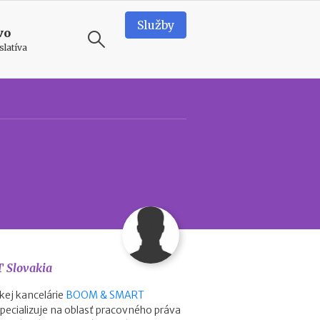
Služby
vo
slatíva
ODPORÚČAME
T
e
a
m
b
u
i
l
d
i
Slovakia
n
g
kej kancelárie
BOOM & SMART
v
 špecializuje na oblasť pracovného práva
o