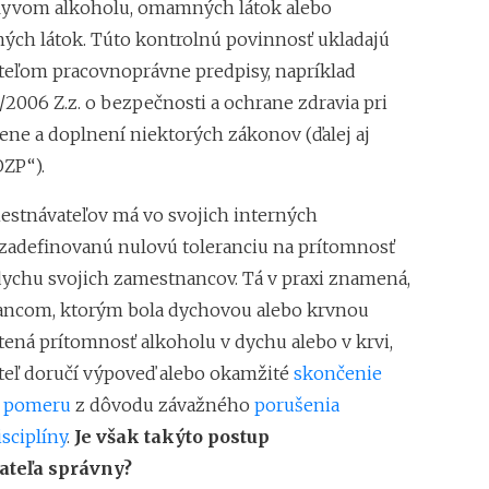
lyvom alkoholu, omamných látok alebo
ých látok. Túto kontrolnú povinnosť ukladajú
eľom pracovnoprávne predpisy, napríklad
/2006 Z.z. o bezpečnosti a ochrane zdravia pri
mene a doplnení niektorých zákonov (ďalej aj
ZP“).
estnávateľov má vo svojich interných
zadefinovanú nulovú toleranciu na prítomnosť
dychu svojich zamestnancov. Tá v praxi znamená,
ancom, ktorým bola dychovou alebo krvnou
tená prítomnosť alkoholu v dychu alebo v krvi,
eľ doručí výpoveď alebo okamžité
skončenie
 pomeru
z dôvodu závažného
porušenia
sciplíny
.
Je však takýto postup
teľa správny?