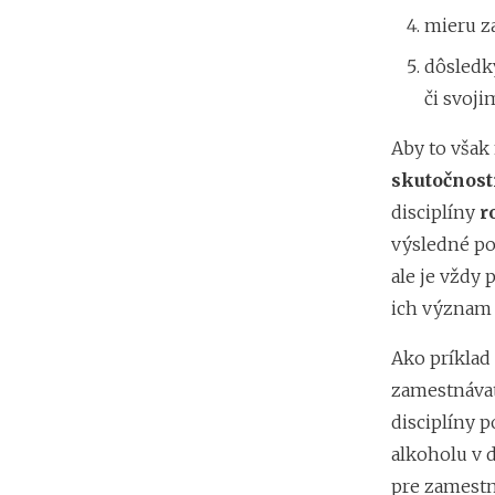
mieru z
dôsledk
či svoj
Aby to však 
skutočnost
disciplíny
r
výsledné po
ale je vždy 
ich význam v
Ako príklad
zamestnávat
disciplíny p
alkoholu v d
pre zamestn