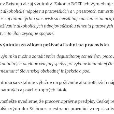
v. Existujú ale aj výnimky. Zákon o BOZP ich vymedzuje
ť alkoholické nápoje na pracoviskách a v priestoroch zamestn
se aj mimo týchto pracovísk sa nevzťahuje na zamestnanca, u
žívanie alkoholických nápojov súčasťou plnenia pracovných
 týchto úloh zvyčajne spojené.
 výnimku zo zákazu požívať alkohol na pracovisku
výnimku možno zaradiť práce degustátorov, someliérov, praco
kontrolných orgánov verejnej správy pri výkone kontrolnej čin
mestnanci Slovenskej obchodnej inšpekcie a pod.
imka sa vzťahuje výlučne na požívanie alkoholických náp
mamných a psychotropných látok.
vosť ešte uvedieme, že pracovnoprávne predpisy Českej r
ďalšiu výnimku. Sú ňou zamestnanci pracujúci v nepriazni