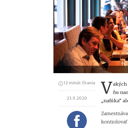
V
12 minút čítania
akých 
ňu nao
23.9.2020
„nafúka“ a
Zamestnávate
kontrolovať