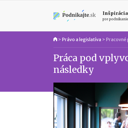
Inšpirácia
pre podnikani
>
Právo a legislatíva
>
Pracovné 
Práca pod vplyv
následky