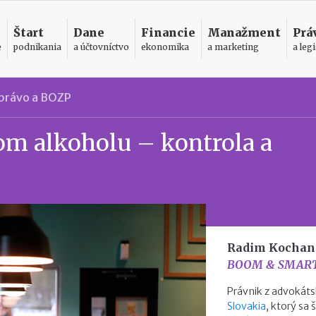
Štart
Dane
Financie
Manažment
Prá
e
podnikania
a účtovníctvo
ekonomika
a marketing
a legi
právo a BOZP
om alkoholu – kontrola a
Radim Kochan
BOOM & SMART 
Právnik z advokáts
Slovakia
, ktorý sa