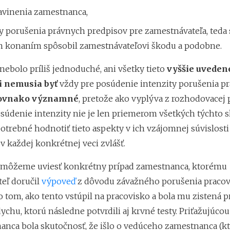
avinenia zamestnanca,
y porušenia právnych predpisov pre zamestnávateľa, teda 
im konaním spôsobil zamestnávateľovi škodu a podobne.
nebolo príliš jednoduché, ani všetky tieto
vyššie uveden
i nemusia byť
vždy pre posúdenie intenzity porušenia p
ovnako významné
, pretože ako vyplýva z rozhodovacej 
súdenie intenzity nie je len priemerom všetkých týchto s
potrebné hodnotiť tieto aspekty v ich vzájomnej súvislosti
 každej konkrétnej veci zvlášť.
 môžeme uviesť konkrétny prípad zamestnanca, ktorému
eľ doručil
výpoveď
z dôvodu závažného porušenia pracov
o tom, ako tento vstúpil na pracovisko a bola mu zistená 
ychu, ktorú následne potvrdili aj krvné testy. Priťažujúco
anca bola skutočnosť, že išlo o vedúceho zamestnanca (k