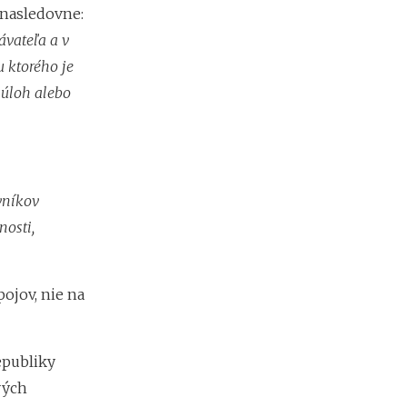
 nasledovne:
e
s
ávateľa a v
i
 ktorého je
e
2
 úloh alebo
0
2
6
:
k
d
vníkov
e
nosti,
c
h
ý
b
ojov, nie na
a
n
a
j
epubliky
v
vých
i