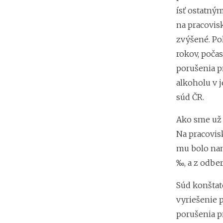
ísť ostatným
na pracovisk
zvýšené. Po
rokov, počas
porušenia p
alkoholu v j
súd ČR.
Ako sme už 
Na pracovis
mu bolo nam
‰, a z odber
Súd konštat
vyriešenie 
porušenia p