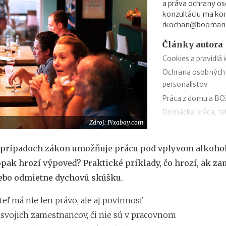
a práva ochrany os
konzultáciu ma ko
rkochan@booman
Články autora
Cookies a pravidlá 
Ochrana osobných
personalistov
Práca z domu a B
Domácka práca, tel
Zdroj: Pixabay.com
Minimálna mzda v 
Aký je rozdiel med
prípadoch zákon umožňuje prácu pod vplyvom alkohol
evidenciou dochá
pak hrozí výpoveď? Praktické príklady, čo hrozí, ak z
Súhlas so spracov
lebo odmietne dychovú skúšku.
Porušenie pracovnej
ľ má nie len právo, ale aj povinnosť
 svojich zamestnancov, či nie sú v pracovnom