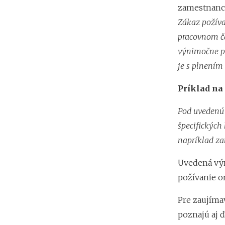
zamestnanco
Zákaz požíva
pracovnom ča
výnimočne po
je s plnením
Príklad na
Pod uvedenú 
špecifických 
napríklad za
Uvedená výn
požívanie o
Pre zaujíma
poznajú aj 