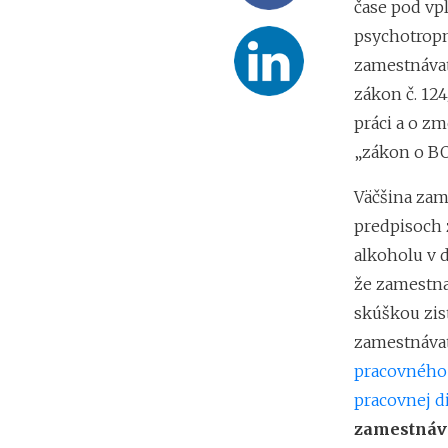
čase pod vp
psychotropn
zamestnávat
zákon č. 124
práci a o z
„zákon o BO
Väčšina zam
predpisoch 
alkoholu v 
že zamestn
skúškou zis
zamestnávat
pracovného
pracovnej di
zamestnáva