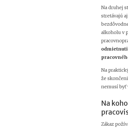
Na druhej s
stretávajú a
bezdôvodne 
alkoholu v 
pracovnoprá
odmietnuti
pracovnéh
Na praktick
že skončeni
nemusí byť 
Na koho 
pracovi
Zákaz požív