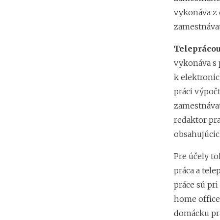
vykonáva z 
zamestnávat
Telepráco
vykonáva s 
k elektroni
práci výpočt
zamestnávat
redaktor pr
obsahujúcich
Pre účely t
práca a tel
práce sú pr
home office
domácku prá