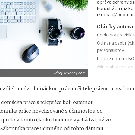
a práva ochrany os
konzultáciu ma ko
rkochan@booman
Články autora
Cookies a pravidlá 
Ochrana osobných
personalistov
Práca z domu a B
Minimálna mzda v 
Zdroj: Pixabay.com
Aký je rozdiel med
evidenciou dochá
rozdiel medzi domáckou prácou či teleprácou a tzv. home
Práca pod vplyvom 
Súhlas so spracov
domácka práca a telepráca boli ostatnou
Porušenie pracovnej
onníka práce novelizované s účinnosťou od
a preto v tomto článku budeme vychádzať už zo
 Zákonníka práce účinného od tohto dátumu.