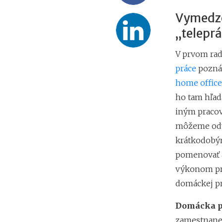
Vymedze
„teleprá
V prvom rad
práce
pozná
home office
ho tam hľad
iným pracov
môžeme odvo
krátkodobý
pomenovať a
výkonom prá
domáckej pr
Domácka p
zamestnanec