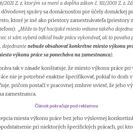
6/2021 Z. z. ktorým sa mení a dopĺňa zákon č. 311/2001 Z. z. 
ľa dôvodovej správy sa domácnosťou pre účely domáckej p
to, ktoré je iné ako priestory zamestnávateľa (priestory 
teľom):
„Môže to byť hocijaké miesto vrátane takého dojedna
ec si sám vyberá odkiaľ bude prácu vykonávať, ak to povaha 
j. dojednanie
nebude obsahovať konkrétne miesto výkonu prá
 miesto výkonu práce sa ponecháva na zamestnanca
).
ráva tak v zásade konštatuje, že miesto výkonu práce pri
áce nie je potrebné exaktne špecifikovať, pokiaľ to druh
uje, pričom postačí v pracovnej zmluve uviesť, že jeho vý
na zamestnanca.
Článok pokračuje pod reklamou
epcia miesta výkonu práce bez jeho výslovnej konkretiz
opodstatnenie pri niektorých špecifických prácach, pri kto