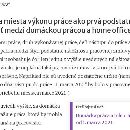
áca“.
a miesta výkonu práce ako prvá podsta
sť medzi domáckou prácou a home offic
nu práce, druh vykonávanej práce, deň nástupu do práce
patria medzi štyri podstatné náležitosti pracovnej zmluvy
á neobsahuje čo i len jednu z vyššie uvedených náležitostí
vnako je neplatná taká pracovná zmluva, v ktorej sú tieto 
právne. Napríklad nie sú uvedené dostatočne určito (nam
 dňa nástupu do práce „1. marca 2021“ by bolo v pracovn
priebehu mesiaca marec 2021“).
uviedli vyššie, za domácku
Prečítajte si tiež
važuje práca, ktorá by mohla
Domácka práca a teleprá
od 1. marca 2021
aná na pracovisku