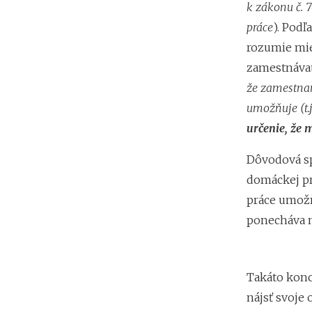
k zákonu č. 7
práce
). Pod
rozumie mies
zamestnáva
že zamestnan
umožňuje (t.
určenie, že
Dôvodová sp
domáckej pr
práce umožň
ponecháva 
Takáto konc
nájsť svoje 