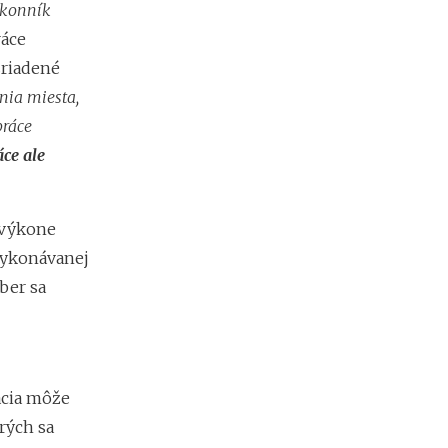
d
Zákonník
á
ráce
v
zriadené
a
t
nia miesta,
e
práce
ľ
o
ce ale
v
 výkone
 vykonávanej
ber sa
ácia môže
rých sa