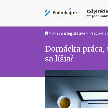
Inšpirácia
pre podnikani
>
Právo a legislatíva
>
Pracovné 
Domácka práca, t
sa líšia?