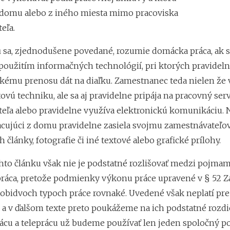
domu alebo z iného miesta mimo pracoviska
eľa.
u
sa, zjednodušene povedané, rozumie domácka práca, ak s
použitím informačných technológií, pri ktorých pravidel
ckému prenosu dát na diaľku. Zamestnanec teda nielen že 
ovú techniku, ale sa aj pravidelne pripája na pracovný ser
eľa alebo pravidelne využíva elektronickú komunikáciu. 
acujúci z domu pravidelne zasiela svojmu zamestnávateľov
 články, fotografie či iné textové alebo grafické prílohy.
ohto článku však nie je podstatné rozlišovať medzi pojma
epráca, pretože podmienky výkonu práce upravené v § 52 
i obidvoch typoch práce rovnaké. Uvedené však neplatí pr
 a v ďalšom texte preto poukážeme na ich podstatné rozdie
cu a teleprácu už budeme používať len jeden spoločný p