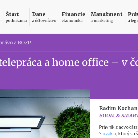
Štart
Dane
Financie
Manažment
Prá
e
podnikania
a účtovníctvo
ekonomika
a marketing
a legi
právo a BOZP
elepráca a home office – v 
Radim Kochan
BOOM & SMART 
Právnik z advokáts
Slovakia
, ktorý sa