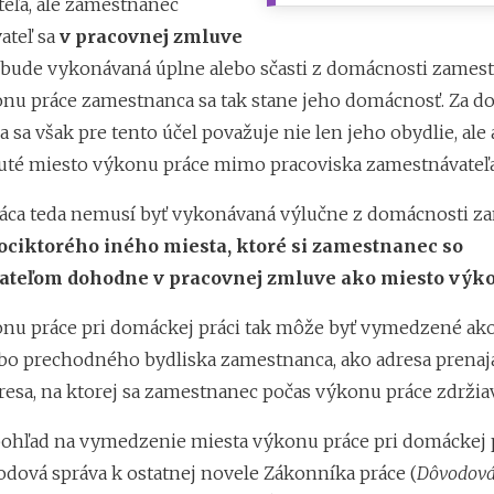
eľa, ale zamestnanec
ateľ sa
v pracovnej zmluve
e bude vykonávaná úplne alebo sčasti z domácnosti zames
nu práce zamestnanca sa tak stane jeho domácnosť. Za 
sa však pre tento účel považuje nie len jeho obydlie, ale
té miesto výkonu práce mimo pracoviska zamestnávateľa
ca teda nemusí byť vykonávaná výlučne z domácnosti z
hociktorého iného miesta, ktoré si zamestnanec so
teľom dohodne v pracovnej zmluve ako miesto výko
nu práce pri domáckej práci tak môže byť vymedzené ako
ebo prechodného bydliska zamestnanca, ako adresa prenaj
resa, na ktorej sa zamestnanec počas výkonu práce zdržiav
ohľad na vymedzenie miesta výkonu práce pri domáckej 
odová správa k ostatnej novele Zákonníka práce (
Dôvodová