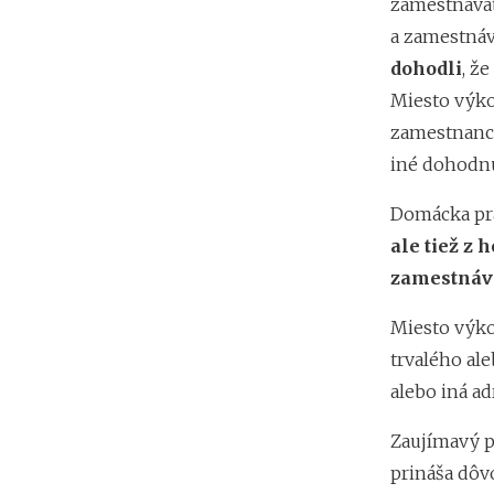
zamestnávat
a zamestnáv
dohodli
, ž
Miesto výko
zamestnanca 
iné dohodnu
Domácka prá
ale tiež z 
zamestnáva
Miesto výko
trvalého al
alebo iná ad
Zaujímavý p
prináša dôv