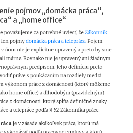
nie pojmov „domácka práca“,
ca“ a „home office“
e považujeme za potrebné uviesť, že
Zákonník
 len pojmy
domácka práca a telepráca
. Pojem
v ňom nie je explicitne upravený a preto by sme
ali márne. Rovnako nie je upravený ani žiadnym
noprávnym predpisom. Jeho definíciu preto
diť práve s poukázaním na rozdiely medzi
m výkonom práce z domácnosti (ktorý môžeme
ko home office) a dlhodobým (pravidelným)
ce z domácnosti, ktorý spĺňa definičné znaky
áce a telepráce podľa § 52 Zákonníka práce.
ráca
je v zásade akákoľvek práca, ktorú má
 vykonávať podľa pracovnej zmluvy a ktorú