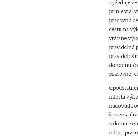
vyžaduje zv
priniesť aj 
pracovnú ce
cestu na vý
vrátane výko
pravidelné 
pravidelným
dohodnuté d
pracovnej ce
Opodstatne
miesta výko
nadobúda o
šetrenia úr
z domu. Šet
mimo pracov