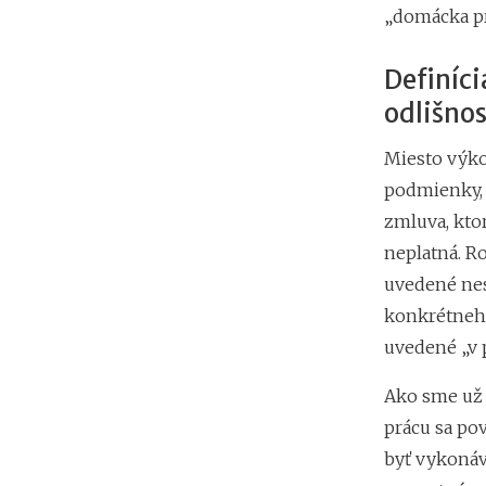
„domácka pr
Definíci
odlišno
Miesto výko
podmienky, 
zmluva, ktor
neplatná. Ro
uvedené nes
konkrétneho
uvedené „v 
Ako sme už 
prácu sa po
byť vykonáv