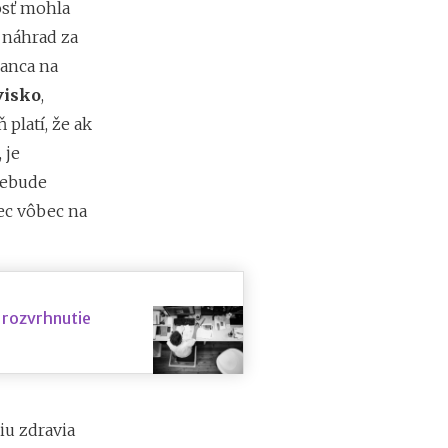
osť mohla
h náhrad za
nanca na
visko
,
platí, že ak
 je
nebude
ec vôbec na
: rozvrhnutie
iu zdravia