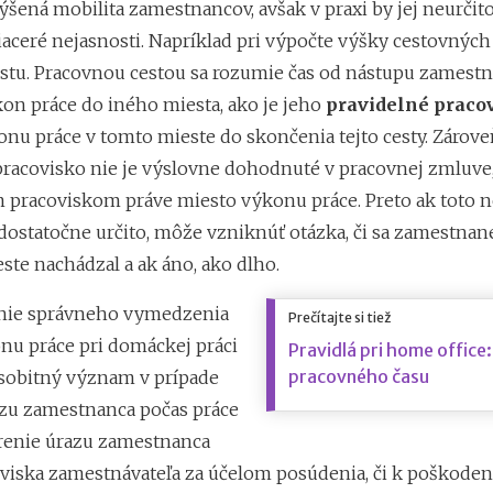
ýšená mobilita zamestnancov, avšak v praxi by jej neurčit
viaceré nejasnosti. Napríklad pri výpočte výšky cestovnýc
stu. Pracovnou cestou sa rozumie čas od nástupu zamest
kon práce do iného miesta, ako je jeho
pravidelné praco
nu práce v tomto mieste do skončenia tejto cesty. Zároveň 
pracovisko nie je výslovne dohodnuté v pracovnej zmluve,
 pracoviskom práve miesto výkonu práce. Preto ak toto 
ostatočne určito, môže vzniknúť otázka, či sa zamestnan
ste nachádzal a ak áno, ako dlho.
nie správneho vymedzenia
Prečítajte si tiež
nu práce pri domáckej práci
Pravidlá pri home office
pracovného času
sobitný význam v prípade
azu zamestnanca počas práce
renie úrazu zamestnanca
iska zamestnávateľa za účelom posúdenia, či k poškoden