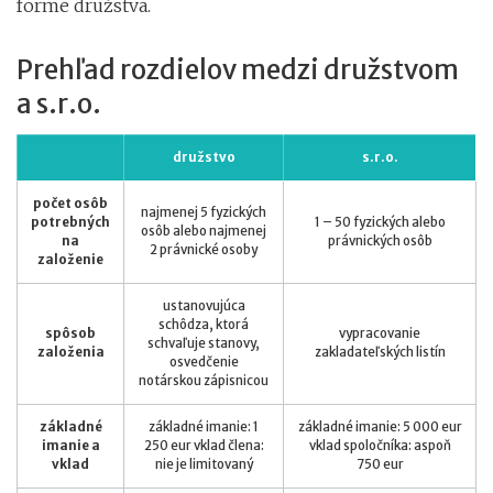
forme družstva.
Prehľad rozdielov medzi družstvom
a s.r.o.
družstvo
s.r.o.
počet osôb
najmenej 5 fyzických
potrebných
1 – 50 fyzických alebo
osôb alebo najmenej
na
právnických osôb
2 právnické osoby
založenie
ustanovujúca
schôdza, ktorá
spôsob
vypracovanie
schvaľuje stanovy,
založenia
zakladateľských listín
osvedčenie
notárskou zápisnicou
základné
základné imanie: 1
základné imanie: 5 000 eur
imanie a
250 eur vklad člena:
vklad spoločníka: aspoň
vklad
nie je limitovaný
750 eur