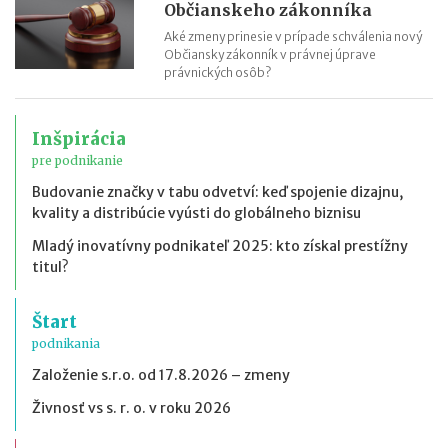
Občianskeho zákonníka
Aké zmeny prinesie v prípade schválenia nový
Občiansky zákonník v právnej úprave
právnických osôb?
Inšpirácia
pre podnikanie
Budovanie značky v tabu odvetví: keď spojenie dizajnu,
kvality a distribúcie vyústi do globálneho biznisu
Mladý inovatívny podnikateľ 2025: kto získal prestížny
titul?
Štart
podnikania
Založenie s.r.o. od 17.8.2026 – zmeny
Živnosť vs s. r. o. v roku 2026