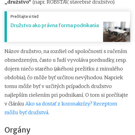
„družstvo“
(napr. ROBSTAV, stavebné družstvo).
Prečítajte si tiež
Družstvo ako právna forma podnikania
Názov družstvo, na rozdiel od spoločnosti s ručením
obmedzeným, často u ľudí vyvoláva predsudky, resp.
dojem niečo starého (akéhosi prežitku z minulého
obdobia), čo môže byť určitou nevýhodou. Napriek
tomu
môže byť
v určitých prípadoch družstvo
najlepším riešením pri podnikaní. O tom si prečítajte
v článku
Ako sa dostať z koronakrízy? Receptom
môžu byť družstvá
.
Orgány