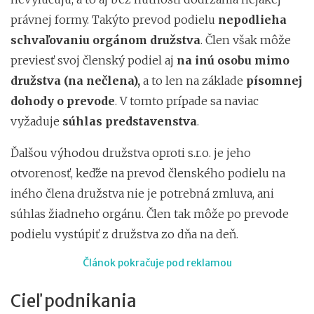
právnej formy. Takýto prevod podielu
nepodlieha
schvaľovaniu orgánom družstva
. Člen však môže
previesť svoj členský podiel aj
na inú osobu mimo
družstva (na nečlena),
a to len na základe
písomnej
dohody o prevode
. V tomto prípade sa naviac
vyžaduje
súhlas predstavenstva
.
Ďalšou výhodou družstva oproti s.r.o. je jeho
otvorenosť, keďže na prevod členského podielu na
iného člena družstva nie je potrebná zmluva, ani
súhlas žiadneho orgánu. Člen tak môže po prevode
podielu vystúpiť z družstva zo dňa na deň.
Článok pokračuje pod reklamou
Cieľ podnikania