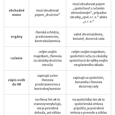
musí obsahovať pojem
„spoločnosť s ručením
obchodné
musí obsahovať
obmedzeným“, prípadne
meno
pojem „družstvo“
skratky „spol. s r. o.“ alebo
„s. r. o.“
členská schôdza,
valné zhromaždenie,
orgány
predstavenstvo,
konateľ, dozorná rada
kontrolná komisia
celým svojím
celým svojím majetkom,
majetkom, členovia
spoločníci ručia za záväzky
ručenie
za záväzky družstva
spoločnosti do výšky svojho
neručia
nesplateného vkladu
zapisujú sa len
zapisujú sa spoločníci,
zápis osôb
členovia
konatelia i členovia
do OR
predstavenstva a
dozornej rady
kontrolnej komisie
na člena: len ak to
na spoločníka: len ak to
stanovy nevylučujú,
spoločenská zmluva
nie je potrebná
pripúšťa, je potrebná
dohoda, ani súhlas
zmluva o prevode a súhlas