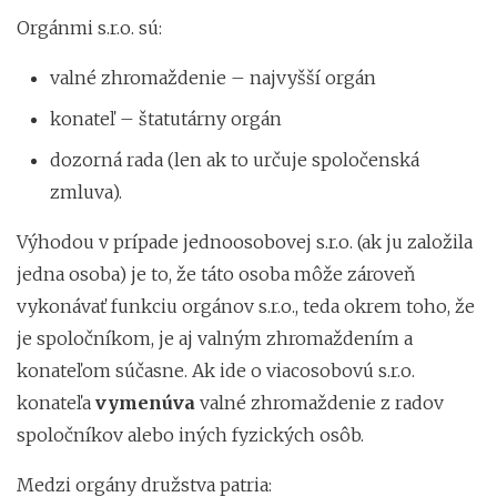
Orgánmi s.r.o. sú:
valné zhromaždenie – najvyšší orgán
konateľ – štatutárny orgán
dozorná rada (len ak to určuje spoločenská
zmluva).
Výhodou v prípade jednoosobovej s.r.o. (ak ju založila
jedna osoba) je to, že táto osoba môže zároveň
vykonávať funkciu orgánov s.r.o., teda okrem toho, že
je spoločníkom, je aj valným zhromaždením a
konateľom súčasne. Ak ide o viacosobovú s.r.o.
konateľa
vymenúva
valné zhromaždenie z radov
spoločníkov alebo iných fyzických osôb.
Medzi orgány družstva patria: