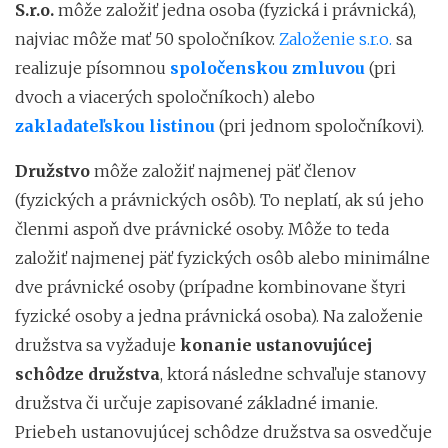
S.r.o.
môže založiť jedna osoba (fyzická i právnická),
najviac môže mať 50 spoločníkov.
Založenie s.r.o.
sa
realizuje písomnou
spoločenskou zmluvou
(pri
dvoch a viacerých spoločníkoch) alebo
zakladateľskou listinou
(pri jednom spoločníkovi).
Družstvo
môže založiť najmenej päť členov
(fyzických a právnických osôb). To neplatí, ak sú jeho
členmi aspoň dve právnické osoby. Môže to teda
založiť najmenej
päť fyzických osôb alebo minimálne
dve právnické osoby (prípadne kombinovane štyri
fyzické osoby a jedna právnická osoba). Na založenie
družstva sa vyžaduje
konanie ustanovujúcej
schôdze družstva
, ktorá následne schvaľuje stanovy
družstva či určuje zapisované základné imanie.
Priebeh ustanovujúcej schôdze družstva sa osvedčuje