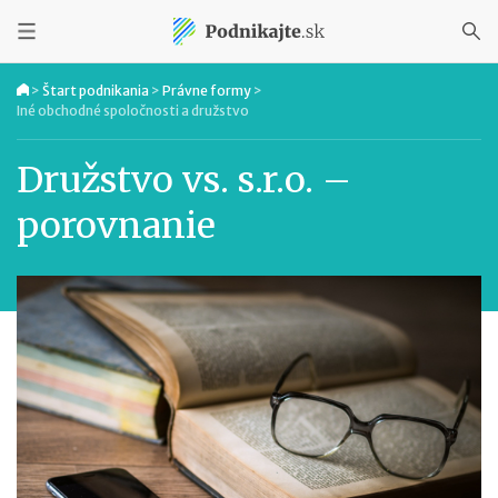
>
Štart podnikania
>
Právne formy
>
Iné obchodné spoločnosti a družstvo
Družstvo vs. s.r.o. –
porovnanie