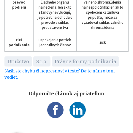
prevod
žiadneho orgánu
valného zhromaždenia
podielu
na nečlena: len ak to
na nespoločníka: len ak to
stanovy nevylučujú,
spoločenská zmluva
je potrebná dohoda o
pripúšťa, môže sa
prevode a súhlas
vyžadovať súhlas valného
predstavenstva
zhromaždenia
cieľ
uspokojenie potrieb
zisk
podnikania
jednotlivých členov
Družstvo
S.r.o.
Právne formy podnikania
Našli ste chybu či nepresnosť v texte? Dajte nám o tom
vedieť.
Odporučte článok aj priateľom