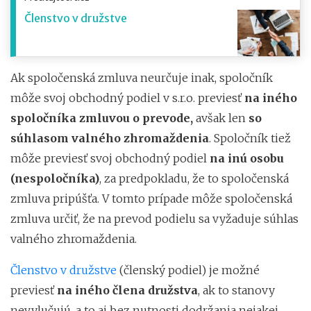
Členstvo v družstve
Ak spoločenská zmluva neurčuje inak, spoločník
môže svoj obchodný podiel v s.r.o. previesť
na iného
spoločníka zmluvou o prevode,
avšak len
so
súhlasom valného zhromaždenia
. Spoločník tiež
môže previesť svoj obchodný podiel
na inú osobu
(nespoločníka)
, za predpokladu, že to spoločenská
zmluva pripúšťa. V tomto prípade môže spoločenská
zmluva určiť, že na prevod podielu sa vyžaduje súhlas
valného zhromaždenia.
Členstvo v družstve
(členský podiel) je možné
previesť
na iného člena družstva
, ak to stanovy
nevylučujú, a to aj bez nutnosti dodržania nejakej