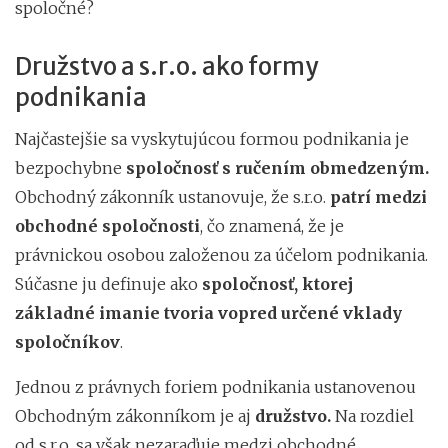
spoločné?
Družstvo a s.r.o. ako formy
podnikania
Najčastejšie sa vyskytujúcou formou podnikania je
bezpochybne
spoločnosť s ručením obmedzeným.
Obchodný zákonník ustanovuje, že s.r.o.
patrí medzi
obchodné spoločnosti
, čo znamená, že je
právnickou osobou založenou za účelom podnikania.
Súčasne ju definuje ako
spoločnosť, ktorej
základné imanie tvoria vopred určené vklady
spoločníkov
.
Jednou z právnych foriem podnikania ustanovenou
Obchodným zákonníkom je aj
družstvo.
Na rozdiel
od s.r.o. sa však nezaraďuje medzi obchodné