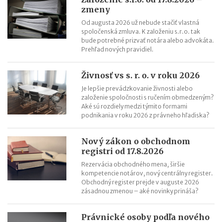
zmeny
Zmeny v živnostenskom zákone od 1. 4. 2025
Od augusta 2026 už nebude stačiť vlastná
spoločenská zmluva. K založeniu s.r.o. tak
bude potrebné prizvať notára alebo advokáta.
Prehľad nových pravidiel.
Živnosť vs s. r. o. v roku 2026
Je lepšie prevádzkovanie živnosti alebo
založenie spoločnosti s ručením obmedzeným?
Aké sú rozdiely medzi týmito formami
podnikania v roku 2026 z právneho hľadiska?
Nový zákon o obchodnom
registri od 17.8.2026
Rezervácia obchodného mena, širšie
kompetencie notárov, nový centrálny register.
Obchodný register prejde v auguste 2026
zásadnou zmenou – aké novinky prináša?
Právnické osoby podľa nového