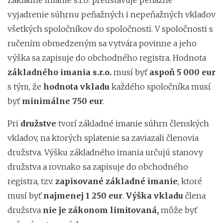
vyjadrenie súhrnu peňažných i nepeňažných vkladov
všetkých spoločníkov do spoločnosti. V spoločnosti s
ručením obmedzeným sa vytvára povinne a jeho
výška sa zapisuje do obchodného registra. Hodnota
základného imania
s.r.o.
musí byť
aspoň
5 000 eur
s tým, že
hodnota vkladu
každého spoločníka musí
byť
minimálne
750 eur
.
Pri
družstve
tvorí základné imanie súhrn členských
vkladov, na ktorých splatenie sa zaviazali členovia
družstva. Výšku základného imania určujú stanovy
družstva a rovnako sa zapisuje do obchodného
registra, tzv.
zapisované základné imanie
, ktoré
musí byť
najmenej 1 250 eur
.
Výška vkladu
člena
družstva
nie je zákonom limitovaná,
môže byť