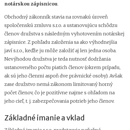
notárskou zápisnicou
.
Obchodný zákonník stavia na rovnakú úroveň
spoločenskú zmluvu s.r.o. a ustanovujúcu schôdzu
členov družstva s následným vyhotovením notárskej
zápisnice. Z pohľadu založenia sa ako výhodnejšia
javí s.r.o., keďže ju môže založiť aj len jedna osoba.
Nevýhodou družstva je teda nutnosť dodržania
ustanoveného počtu piatich členov (okrem prípadu,
ak sú jeho členmi aspoň dve právnické osoby). Avšak
zase družstvo nemá zákonom limitovaný horný
počet členov, čo je pozitívne najme s ohľadom na
jeho cieľ, t. j. zabezpečovania potrieb jeho členov.
Základné imanie a vklad
Základné imanie s.r.o. predstavuje peňažné