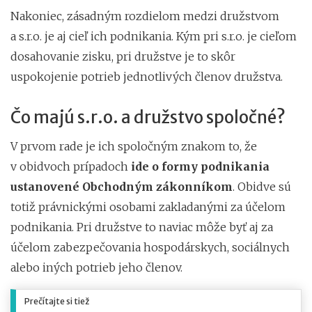
Nakoniec, zásadným rozdielom medzi družstvom
a s.r.o. je aj cieľ ich podnikania. Kým pri s.r.o. je cieľom
dosahovanie zisku, pri družstve je to skôr
uspokojenie potrieb jednotlivých členov družstva.
Čo majú s.r.o. a družstvo spoločné?
V prvom rade je ich spoločným znakom to, že
v obidvoch prípadoch
ide o formy podnikania
ustanovené Obchodným zákonníkom
. Obidve sú
totiž právnickými osobami zakladanými za účelom
podnikania. Pri družstve to naviac môže byť aj za
účelom zabezpečovania hospodárskych, sociálnych
alebo iných potrieb jeho členov.
Prečítajte si tiež