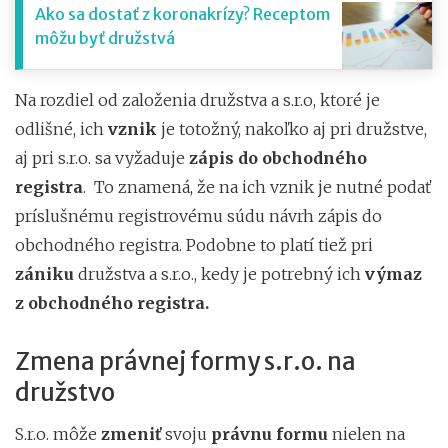
Ako sa dostať z koronakrízy? Receptom
môžu byť družstvá
Na rozdiel od založenia družstva a s.r.o, ktoré je
odlišné, ich
vznik
je totožný, nakoľko aj pri družstve,
aj pri s.r.o. sa vyžaduje
zápis do obchodného
registra
. To znamená, že na ich vznik je nutné podať
príslušnému registrovému súdu návrh zápis do
obchodného registra. Podobne to platí tiež pri
zániku
družstva a s.r.o., kedy je potrebný ich
výmaz
z obchodného registra.
Zmena právnej formy s.r.o. na
družstvo
S.r.o. môže
zmeniť
svoju
právnu formu
nielen na