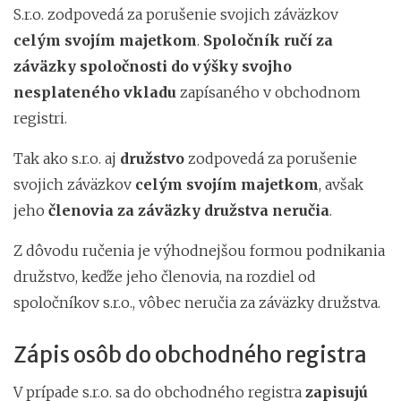
S.r.o. zodpovedá za porušenie svojich záväzkov
celým svojím majetkom
.
Spoločník ručí za
záväzky spoločnosti do výšky svojho
nesplateného vkladu
zapísaného v obchodnom
registri.
Tak ako s.r.o. aj
družstvo
zodpovedá za porušenie
svojich záväzkov
celým svojím majetkom
, avšak
jeho
členovia za záväzky družstva neručia
.
Z dôvodu ručenia je výhodnejšou formou podnikania
družstvo, keďže jeho členovia, na rozdiel od
spoločníkov s.r.o., vôbec neručia za záväzky družstva.
Zápis osôb do obchodného registra
V prípade s.r.o. sa do obchodného registra
zapisujú