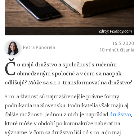
Zdroj: Pixabay.com
16.5.2020
Petra Pohorelá
10 minút čítania
Č
o majú družstvo a spoločnosť s ručením
obmedzeným spoločné a v čom sa naopak
odlišujú? Môže sa s.r.o. transformovať na družstvo?
S.r.o. a živnosť sú najrozšírenejšie právne formy
podnikania na Slovensku. Podnikatelia však majú aj
ďalšie možnosti. Jednou z nich je napríklad
družstvo
,
ktoré môže v období po koronakríze naberať na
význame. V čom sa družstvo líši od s.r.o. a čo maj