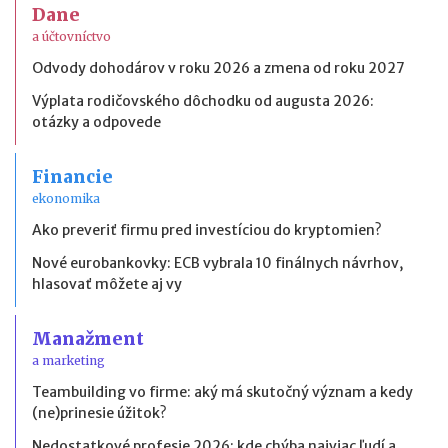
Dane
a účtovníctvo
Odvody dohodárov v roku 2026 a zmena od roku 2027
Výplata rodičovského dôchodku od augusta 2026:
otázky a odpovede
Financie
ekonomika
Ako preveriť firmu pred investíciou do kryptomien?
Nové eurobankovky: ECB vybrala 10 finálnych návrhov,
hlasovať môžete aj vy
Manažment
a marketing
Teambuilding vo firme: aký má skutočný význam a kedy
(ne)prinesie úžitok?
Nedostatkové profesie 2026: kde chýba najviac ľudí a