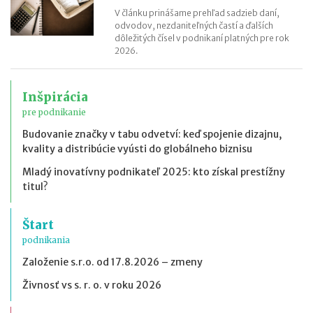
V článku prinášame prehľad sadzieb daní,
odvodov, nezdaniteľných častí a ďalších
dôležitých čísel v podnikaní platných pre rok
2026.
Inšpirácia
pre podnikanie
Budovanie značky v tabu odvetví: keď spojenie dizajnu,
kvality a distribúcie vyústi do globálneho biznisu
Mladý inovatívny podnikateľ 2025: kto získal prestížny
titul?
Štart
podnikania
Založenie s.r.o. od 17.8.2026 – zmeny
Živnosť vs s. r. o. v roku 2026