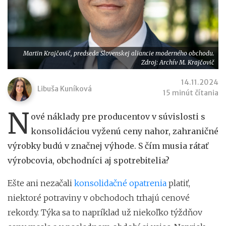
Martin Krajčovič, predseda Slovenskej aliancie moderného obchodu.
Zdroj: Archív M. Krajčovič
14.11.2024
Libuša Kuníková
15 minút čítania
N
ové náklady pre producentov v súvislosti s
konsolidáciou vyženú ceny nahor, zahraničné
výrobky budú v značnej výhode. S čím musia rátať
výrobcovia, obchodníci aj spotrebitelia?
Ešte ani nezačali
konsolidačné opatrenia
platiť,
niektoré potraviny v obchodoch trhajú cenové
rekordy. Týka sa to napríklad už niekoľko týždňov