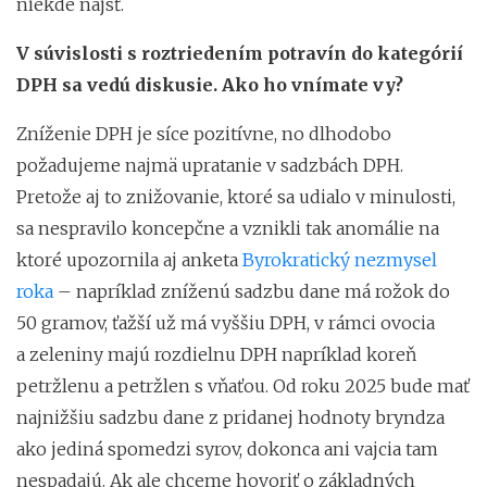
niekde nájsť.
V súvislosti s roztriedením potravín do kategórií
DPH sa vedú diskusie. Ako ho vnímate vy?
Zníženie DPH je síce pozitívne, no dlhodobo
požadujeme najmä upratanie v sadzbách DPH.
Pretože aj to znižovanie, ktoré sa udialo v minulosti,
sa nespravilo koncepčne a vznikli tak anomálie na
ktoré upozornila aj anketa
Byrokratický nezmysel
roka
– napríklad zníženú sadzbu dane má rožok do
50 gramov, ťažší už má vyššiu DPH, v rámci ovocia
a zeleniny majú rozdielnu DPH napríklad koreň
petržlenu a petržlen s vňaťou. Od roku 2025 bude mať
najnižšiu sadzbu dane z pridanej hodnoty bryndza
ako jediná spomedzi syrov, dokonca ani vajcia tam
nespadajú. Ak ale chceme hovoriť o základných