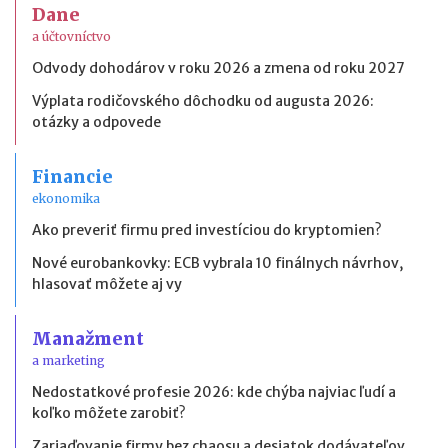
Dane
a účtovníctvo
Odvody dohodárov v roku 2026 a zmena od roku 2027
Výplata rodičovského dôchodku od augusta 2026:
otázky a odpovede
Financie
ekonomika
Ako preveriť firmu pred investíciou do kryptomien?
Nové eurobankovky: ECB vybrala 10 finálnych návrhov,
hlasovať môžete aj vy
Manažment
a marketing
Nedostatkové profesie 2026: kde chýba najviac ľudí a
koľko môžete zarobiť?
Zariaďovanie firmy bez chaosu a desiatok dodávateľov