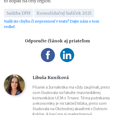
to dopad na celý región.
Sadzba DPH
Konsolidačný balíček 2025
Našli ste chybu či nepresnosť v texte? Dajte nám o tom
vedieť.
Odporučte článok aj priateľom
Libuša Kuníková
Písanie a žurnalistika ma vždy zaujímali, preto
som študovala na Fakulte masmediálnej
komunikácie UCM v Trnave. Téma podnikania
a ekonomiky je mi taktiež blízka, preto som
študovala na Obchodnej akadémii v Dolnom
Kubíne. A baví ma aj marketingová