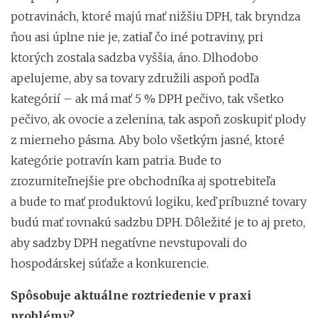
potravinách, ktoré majú mať nižšiu DPH, tak bryndza
ňou asi úplne nie je, zatiaľ čo iné potraviny, pri
ktorých zostala sadzba vyššia, áno. Dlhodobo
apelujeme, aby sa tovary združili aspoň podľa
kategórií – ak má mať 5 % DPH pečivo, tak všetko
pečivo, ak ovocie a zelenina, tak aspoň zoskupiť plody
z mierneho pásma. Aby bolo všetkým jasné, ktoré
kategórie potravín kam patria. Bude to
zrozumiteľnejšie pre obchodníka aj spotrebiteľa
a bude to mať produktovú logiku, keď príbuzné tovary
budú mať rovnakú sadzbu DPH. Dôležité je to aj preto,
aby sadzby DPH negatívne nevstupovali do
hospodárskej súťaže a konkurencie.
Spôsobuje aktuálne roztriedenie v praxi
problémy?