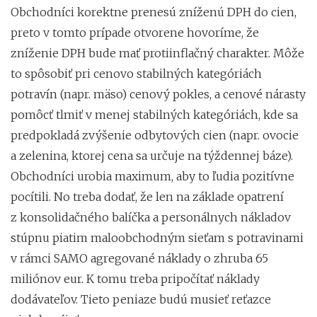
Obchodníci korektne prenesú zníženú DPH do cien,
preto v tomto prípade otvorene hovoríme, že
zníženie DPH bude mať protiinflačný charakter. Môže
to spôsobiť pri cenovo stabilných kategóriách
potravín (napr. mäso) cenový pokles, a cenové nárasty
pomôcť tlmiť v menej stabilných kategóriách, kde sa
predpokladá zvýšenie odbytových cien (napr. ovocie
a zelenina, ktorej cena sa určuje na týždennej báze).
Obchodníci urobia maximum, aby to ľudia pozitívne
pocítili. No treba dodať, že len na základe opatrení
z konsolidačného balíčka a personálnych nákladov
stúpnu piatim maloobchodným sieťam s potravinami
v rámci SAMO agregované náklady o zhruba 65
miliónov eur. K tomu treba pripočítať náklady
dodávateľov. Tieto peniaze budú musieť reťazce