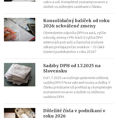
Zvýšenie pokút za priestupky od 15.7.2026
cukru a soli. Kompletné zoznamy tovarov a
služieb so zníženými sadzbami v článku.
Konsolidačný balíček od roku
2026: schválené zmeny
Obmedzenie odpočtu DPH na autá, vyššie
odvody, zmeny v PN-kách či vyššia DPH
niektorých potravín a čiastočné zrušenie
zákazu predaja počas sviatkov – čo čaká
(nielen) podnikateľov v roku 2026?
Sadzby DPH od 1.7.2025 na
Slovensku
Od 1.7.2025 sa rozširuje uplatnenie zníženej
sadzby DPH 5 % na vybrané tovary a služby. V
článku prinášame ich prehľad aj s kompletným
zoznamom tovarov a služieb so zníženou
sadzbou DPH.
Dôležité čísla v podnikaní v
roku 2026