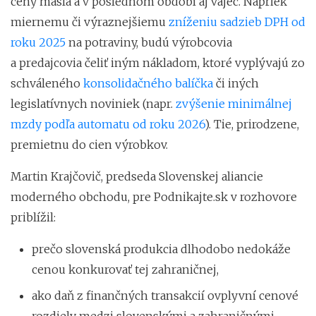
ceny masla a v poslednom období aj vajec. Napriek
miernemu či výraznejšiemu
zníženiu sadzieb DPH od
roku 2025
na potraviny, budú výrobcovia
a predajcovia čeliť iným nákladom, ktoré vyplývajú zo
schváleného
konsolidačného balíčka
či iných
legislatívnych noviniek (napr.
zvýšenie minimálnej
mzdy podľa automatu od roku 2026
). Tie, prirodzene,
premietnu do cien výrobkov.
Martin Krajčovič, predseda Slovenskej aliancie
moderného obchodu, pre Podnikajte.sk v rozhovore
priblížil:
prečo slovenská produkcia dlhodobo nedokáže
cenou konkurovať tej zahraničnej,
ako daň z finančných transakcií ovplyvní cenové
rozdiely medzi slovenskými a zahraničnými