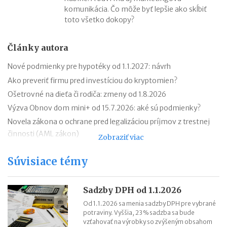
komunikácia. Čo môže byť lepšie ako skĺbiť
toto všetko dokopy?
Články autora
Nové podmienky pre hypotéky od 1.1.2027: návrh
Ako preveriť firmu pred investíciou do kryptomien?
Ošetrovné na dieťa či rodiča: zmeny od 1.8.2026
Výzva Obnov dom mini+ od 15.7.2026: aké sú podmienky?
Novela zákona o ochrane pred legalizáciou príjmov z trestnej
činnosti (AML zákon)
Zobraziť viac
Minimálny dôchodok v roku 2027
Súvisiace témy
Sviatok sv. Cyrila a Metoda 2026 už bez zatvorených obchodov
Nabíjanie elektromobilu v zahraničí: roaming, aplikácie,
plánovanie cesty
Sadzby DPH od 1.1.2026
ChatGPT, Gemini a ďalšie AI nástroje: daňové povinnosti pri
Od 1.1.2026 sa menia sadzby DPH pre vybrané
potraviny. Vyššia, 23 % sadzba sa bude
predplatnom
vzťahovať na výrobky so zvýšeným obsahom