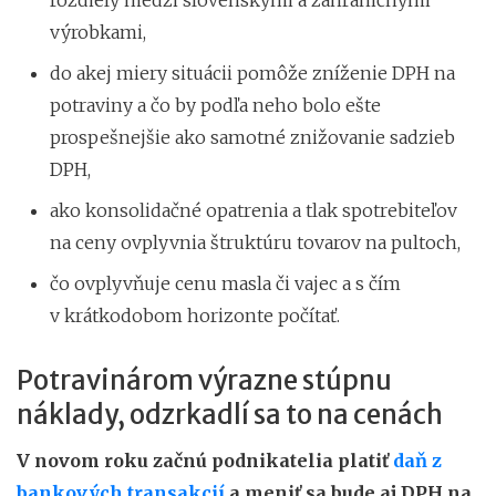
výrobkami,
do akej miery situácii pomôže zníženie DPH na
potraviny a čo by podľa neho bolo ešte
prospešnejšie ako samotné znižovanie sadzieb
DPH,
ako konsolidačné opatrenia a tlak spotrebiteľov
na ceny ovplyvnia štruktúru tovarov na pultoch,
čo ovplyvňuje cenu masla či vajec a s čím
v krátkodobom horizonte počítať.
Potravinárom výrazne stúpnu
náklady, odzrkadlí sa to na cenách
V novom roku začnú podnikatelia platiť
daň z
bankových transakcií
a meniť sa bude aj DPH na