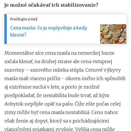
je možné očakávať ich stabilizovanie?
Prečítajte si tiež
Cena masla: čo ju ovplyvňuje a kedy
klesne?
Momentálne síce cena masla na nemeckej burze
začala klesať, na druhej strane ale cena vstupnej
suroviny – surového mlieka stúpla. Cenové výkyvy
masla mali viacero príčin - okrem iného ich spôsobili
aj extrémne suchá v lete, a preto je možné
predpokladať, že nestabilita bude trvať, až kým
dobytok nepôjde opäť na pašu. Čiže ešte počas celej
zimy môže byť cena masla nestabilná. Cenu nahor
však ženie aj dopyt, ktorý sa s prichádzajúcimi
vianočnými sviatkami zvyšuje. Vyššia cena môže