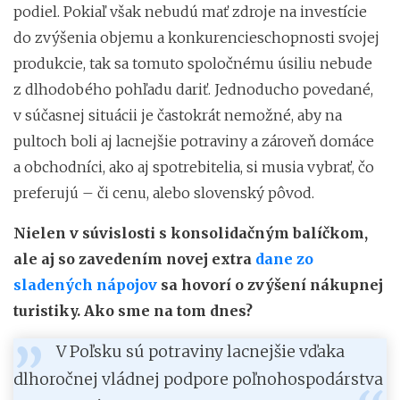
podiel. Pokiaľ však nebudú mať zdroje na investície
do zvýšenia objemu a konkurencieschopnosti svojej
produkcie, tak sa tomuto spoločnému úsiliu nebude
z dlhodobého pohľadu dariť. Jednoducho povedané,
v súčasnej situácii je častokrát nemožné, aby na
pultoch boli aj lacnejšie potraviny a zároveň domáce
a obchodníci, ako aj spotrebitelia, si musia vybrať, čo
preferujú – či cenu, alebo slovenský pôvod.
Nielen v súvislosti s konsolidačným balíčkom,
ale aj so zavedením novej extra
dane zo
sladených nápojov
sa hovorí o zvýšení nákupnej
turistiky. Ako sme na tom dnes?
V Poľsku sú potraviny lacnejšie vďaka
dlhoročnej vládnej podpore poľnohospodárstva