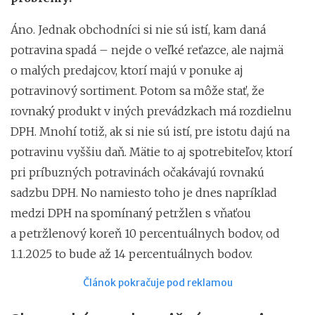
Áno. Jednak obchodníci si nie sú istí, kam daná
potravina spadá – nejde o veľké reťazce, ale najmä
o malých predajcov, ktorí majú v ponuke aj
potravinový sortiment. Potom sa môže stať, že
rovnaký produkt v iných prevádzkach má rozdielnu
DPH. Mnohí totiž, ak si nie sú istí, pre istotu dajú na
potravinu vyššiu daň. Mätie to aj spotrebiteľov, ktorí
pri príbuzných potravinách očakávajú rovnakú
sadzbu DPH. No namiesto toho je dnes napríklad
medzi DPH na spomínaný petržlen s vňaťou
a petržlenový koreň 10 percentuálnych bodov, od
1.1.2025 to bude až 14 percentuálnych bodov.
Článok pokračuje pod reklamou