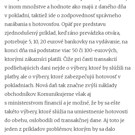
v inom množstve a hodnote ako majú z daného dňa
v pokladni, taktiež ide o zodpovednosť správneho
narábania s hotovosťou. Opäť pre predstavu
zjednodušený príklad, keď ráno prevádzka otvára,
potrebuje 5, 10, 20 eurové bankovky na vydávanie, na
konci dňa má podstatne viac 50 či 100-eurových,
ktorými zákazníci platili. Čiže pri časti transakcií
podliehajúcich dani nejde o výbery, ktoré by slúžili na
platby, ale o výbery, ktoré zabezpečujú hotovosť v
pokladniach. Nová daň tak značne zvýši náklady
obchodníkov. Komunikujeme však aj
s ministerstvom financií a je možné, že by sa ešte
takéto výbery, ktoré slúžia na umiestnenie hotovosti
do obehu, oslobodili od transakčnej dane. Aj toto je
jeden z príkladov problémov, ktorým by sa dalo