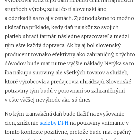
stupňoch výroby, zatiaľ čo tí slovenskí áno,
a odzrkadlí sa to aj v cenách. Zjednodušene to možno
ukázať na príklade, kedy daň najskôr zo svojich
platieb uhradí farmár, následne spracovateľ a medzi
tým ešte každý dopravca. Ak by aj bol slovenský
producent rovnako efektívny ako zahraničný, z týchto
dôvodov bude mať nutne vyššie náklady. Netýka sa to
iba nákupu suroviny, ale všetkých tovarov a služieb,
ktoré výrobcovia a predajcovia uhrádzajú. Slovenské
potraviny tým budú v porovnaní so zahraničnými
v ešte väčšej nevýhode ako sú dnes.
No kým transakčná daň bude tlačiť na zvyšovanie
cien, zníženie
sadzby DPH
na potraviny vnímame v
tomto kontexte pozitívne, pretože bude mať opačný -