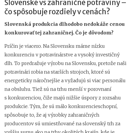
Slovenské vs zahraničné potraviny –
čo spôsobuje rozdiely v cenách?
Slovenská produkcia dlhodobo nedokáže cenou
konkurovať tej zahraničnej
. Čo je dôvodom?
Príčin je viacero. Na Slovensku máme nízku
konkurenciu v potravinárstve a vysoký investičný
dlh. To predražuje výrobu na Slovensku, pretože naši
potravinári robia na starších strojoch, ktoré sú
energeticky náročnejšie a vyžadujú si viac personálu
na obsluhu. Tiež sú na trhu menší v porovnaní
s konkurenciou, čiže majú nižšie úspory z rozsahu
produkcie. Tým, že sú málo konkurencieschopní,
spôsobuje to, že aj výrobky zahraničných
producentov sú umiestňované na slovenský trh za
vyššiu sumu ako na trhy okolitých krajín, kde je