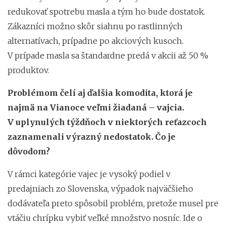
redukovať spotrebu masla a tým ho bude dostatok.
Zákazníci možno skôr siahnu po rastlinných
alternatívach, prípadne po akciových kusoch.
V prípade masla sa štandardne predá v akcii až 50 %
produktov.
Problémom čelí aj ďalšia komodita, ktorá je
najmä na Vianoce veľmi žiadaná – vajcia.
V uplynulých týždňoch v niektorých reťazcoch
zaznamenali výrazný nedostatok. Čo je
dôvodom?
V rámci kategórie vajec je vysoký podiel v
predajniach zo Slovenska, výpadok najväčšieho
dodávateľa preto spôsobil problém, pretože musel pre
vtáčiu chrípku vybiť veľké množstvo nosníc. Ide o