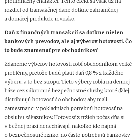
protiinflačný charakter. Tento efekt sa však už na
rozdiel od transakčnej dane dotkne zahraničnej
a domácej produkcie rovnako.
Daň z finančných transakcií sa dotkne nielen
bankových prevodov, ale aj výberov hotovosti. Čo
to bude znamenať pre obchodníkov?
Zdanenie výberov hotovosti robí obchodníkom veľké
problémy, pretože budú platiť daň 0,8 % z každého
výberu, a to bez stropu. Tieto výbery robia na dennej
báze cez súkromné bezpečnostné služby, ktoré ďalej
distribuujú hotovosť do obchodov, aby mali
zamestnanci v pokladniach potrebnú hotovosť na
obsluhu zákazníkov. Hotovosť z tržieb počas dňa si
v bežnej praxi nenechávajú, nakoľko ide najmä
o bezpečnostné riziko, no často potrebujú bankovky