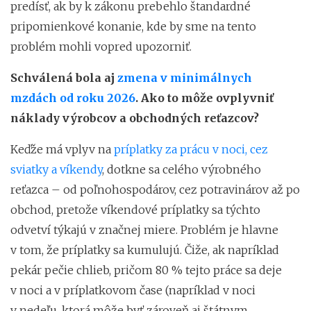
predísť, ak by k zákonu prebehlo štandardné
pripomienkové konanie, kde by sme na tento
problém mohli vopred upozorniť.
Schválená bola aj
zmena v minimálnych
mzdách od roku 2026
. Ako to môže ovplyvniť
náklady výrobcov a obchodných reťazcov?
Keďže má vplyv na
príplatky za prácu v noci, cez
sviatky a víkendy
, dotkne sa celého výrobného
reťazca – od poľnohospodárov, cez potravinárov až po
obchod, pretože víkendové príplatky sa týchto
odvetví týkajú v značnej miere. Problém je hlavne
v tom, že príplatky sa kumulujú. Čiže, ak napríklad
pekár pečie chlieb, pričom 80 % tejto práce sa deje
v noci a v príplatkovom čase (napríklad v noci
v nedeľu, ktorá môže byť zároveň aj štátnym