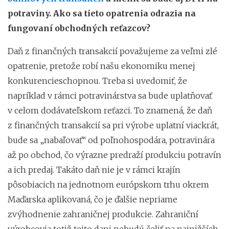
potraviny. Ako sa tieto opatrenia odrazia na
fungovaní obchodných reťazcov?
Daň z finančných transakcií považujeme za veľmi zlé
opatrenie, pretože robí našu ekonomiku menej
konkurencieschopnou. Treba si uvedomiť, že
napríklad v rámci potravinárstva sa bude uplatňovať
v celom dodávateľskom reťazci. To znamená, že daň
z finančných transakcií sa pri výrobe uplatní viackrát,
bude sa „nabaľovať“ od poľnohospodára, potravinára
až po obchod, čo výrazne predraží produkciu potravín
a ich predaj. Takáto daň nie je v rámci krajín
pôsobiacich na jednotnom európskom trhu okrem
Maďarska aplikovaná, čo je ďalšie nepriame
zvýhodnenie zahraničnej produkcie. Zahraniční
výrobcovia totiž tejto dani nebudú čeliť na najnižších