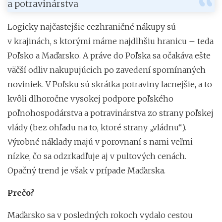
a potravinárstva
Logicky najčastejšie cezhraničné nákupy sú
v krajinách, s ktorými máme najdlhšiu hranicu – teda
Poľsko a Maďarsko. A práve do Poľska sa očakáva ešte
väčší odliv nakupujúcich po zavedení spomínaných
noviniek. V Poľsku sú skrátka potraviny lacnejšie, a to
kvôli dlhoročne vysokej podpore poľského
poľnohospodárstva a potravinárstva zo strany poľskej
vlády (bez ohľadu na to, ktoré strany „vládnu“).
Výrobné náklady majú v porovnaní s nami veľmi
nízke, čo sa odzrkadľuje aj v pultových cenách.
Opačný trend je však v prípade Maďarska.
Prečo?
Maďarsko sa v posledných rokoch vydalo cestou