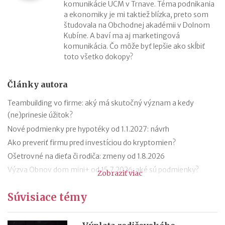
komunikácie UCM v Trnave. Téma podnikania
a ekonomiky je mi taktiež blízka, preto som
študovala na Obchodnej akadémii v Dolnom
Kubíne. A baví ma aj marketingová
komunikácia. Čo môže byť lepšie ako skĺbiť
toto všetko dokopy?
Články autora
Teambuilding vo firme: aký má skutočný význam a kedy
(ne)prinesie úžitok?
Nové podmienky pre hypotéky od 1.1.2027: návrh
Ako preveriť firmu pred investíciou do kryptomien?
Ošetrovné na dieťa či rodiča: zmeny od 1.8.2026
Výzva Obnov dom mini+ od 15.7.2026: aké sú podmienky?
Zobraziť viac
Novela zákona o ochrane pred legalizáciou príjmov z trestnej
Súvisiace témy
činnosti (AML zákon)
Minimálny dôchodok v roku 2027
Sviatok sv. Cyrila a Metoda 2026 už bez zatvorených obchodov