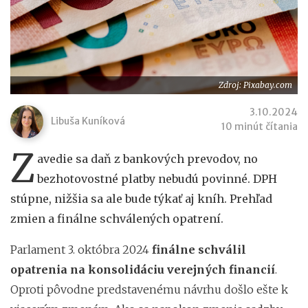
Zdroj: Pixabay.com
3.10.2024
Libuša Kuníková
10 minút čítania
Z
avedie sa daň z bankových prevodov, no
bezhotovostné platby nebudú povinné. DPH
stúpne, nižšia sa ale bude týkať aj kníh. Prehľad
zmien a finálne schválených opatrení.
Parlament 3. októbra 2024
finálne schválil
opatrenia na konsolidáciu verejných financií
.
Oproti pôvodne predstavenému návrhu došlo ešte k