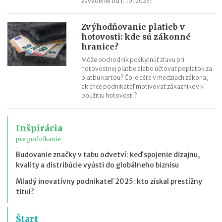
zavedenie od 1. 10. 2025?
Zvýhodňovanie platieb v
hotovosti: kde sú zákonné
hranice?
Môže obchodník poskytnúť zľavu pri
hotovostnej platbe alebo účtovať poplatok za
platbu kartou? Čo je ešte v medziach zákona,
ak chce podnikateľ motivovať zákazníkov k
použitiu hotovosti?
Inšpirácia
pre podnikanie
Budovanie značky v tabu odvetví: keď spojenie dizajnu,
kvality a distribúcie vyústi do globálneho biznisu
Mladý inovatívny podnikateľ 2025: kto získal prestížny
titul?
Štart