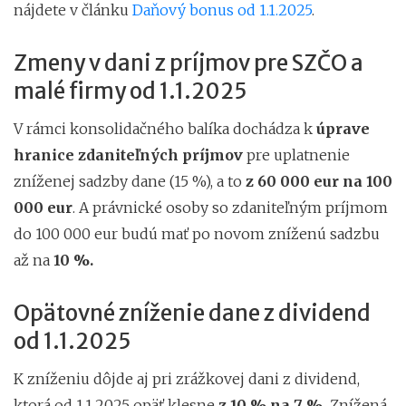
nájdete v článku
Daňový bonus od 1.1.2025
.
Zmeny v dani z príjmov pre SZČO a
malé firmy od 1.1.2025
V rámci konsolidačného balíka dochádza k
úprave
hranice zdaniteľných príjmov
pre uplatnenie
zníženej sadzby dane (15 %), a to
z 60 000 eur na 100
000 eur
. A právnické osoby so zdaniteľným príjmom
do 100 000 eur budú mať po novom zníženú sadzbu
až na
10 %.
Opätovné zníženie dane z dividend
od 1.1.2025
K zníženiu dôjde aj pri zrážkovej dani z dividend,
ktorá od 1.1.2025 opäť klesne
z 10 % na 7 %.
Znížená