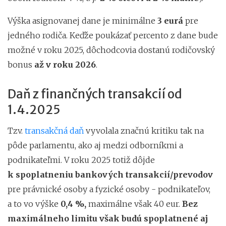
Výška asignovanej dane je minimálne
3 eurá
pre
jedného rodiča. Keďže poukázať percento z dane bude
možné v roku 2025, dôchodcovia dostanú rodičovský
bonus
až v roku 2026
.
Daň z finančných transakcií od
1.4.2025
Tzv.
transakčná daň
vyvolala značnú kritiku tak na
pôde parlamentu, ako aj medzi odborníkmi a
podnikateľmi. V roku 2025 totiž dôjde
k spoplatneniu bankových transakcií/prevodov
pre právnické osoby a fyzické osoby - podnikateľov,
a to vo výške
0,4 %,
maximálne však 40 eur.
Bez
maximálneho limitu však budú spoplatnené aj