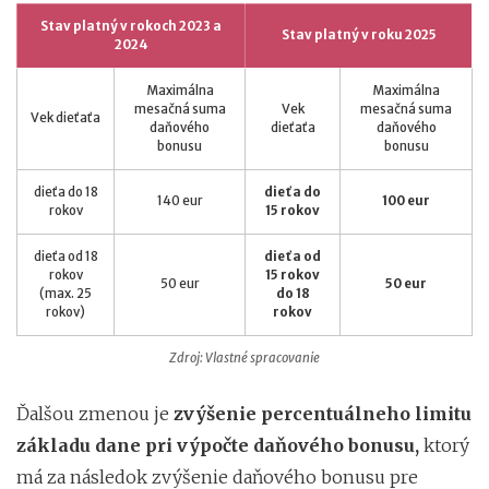
Stav platný v rokoch 2023 a
Stav platný v roku 2025
2024
Maximálna
Maximálna
mesačná suma
Vek
mesačná suma
Vek dieťaťa
daňového
dieťaťa
daňového
bonusu
bonusu
dieťa do 18
dieťa do
140 eur
100 eur
rokov
15 rokov
dieťa od 18
dieťa od
rokov
15 rokov
50 eur
50 eur
(max. 25
do 18
rokov)
rokov
Zdroj: Vlastné spracovanie
Ďalšou zmenou je
zvýšenie percentuálneho limitu
základu dane pri výpočte daňového bonusu,
ktorý
má za následok zvýšenie daňového bonusu pre