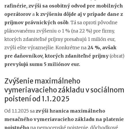
rafinérie, zvýši sa osobitný odvod pre mobilných
operátorov
a
k zvýšeniu dôjde aj v prípade dane z
príjmov právnických osôb
. Tá sa oproti pôvodne
plánovanému zvýšeniu o 1 % (na 22 %) pre firmy,
ktorých zdaniteľné príjmy presahujú 1 milión eur,
zvýši ešte výraznejšie. Konkrétne na
24 %, avšak
pre daňovníkov, ktorých zdaniteľné príjmy
(obrat)
prevyšujú sumu 5 miliónov eur.
Zvýšenie maximálneho
vymeriavacieho základu v sociálnom
poistení od 1.1.2025
Od 1.1.2025 sa
zvýši hranica maximálneho
mesačného vymeriavacieho základu na platenie
poistného
na nemocenské poistenie, dôchodkové