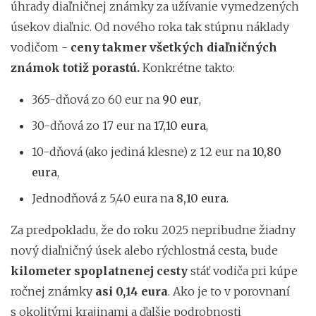
úhrady diaľničnej známky za užívanie vymedzených
úsekov diaľnic. Od nového roka tak stúpnu náklady
vodičom -
ceny takmer všetkých diaľničných
známok totiž porastú.
Konkrétne takto:
365-dňová zo 60 eur na
90 eur
,
30-dňová zo 17 eur na
17,10 eura
,
10-dňová (ako jediná klesne) z 12 eur na
10,80
eura
,
Jednodňová z 5,40 eura na
8,10 eura
.
Za predpokladu, že do roku 2025 nepribudne žiadny
nový diaľničný úsek alebo rýchlostná cesta, bude
kilometer spoplatnenej cesty
stáť vodiča pri kúpe
ročnej známky
asi 0,14 eura
. Ako je to v porovnaní
s okolitými krajinami a ďalšie podrobnosti