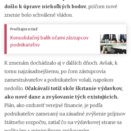
došlo k úprave niekoľkých bodov
, pričom nové
znenie bolo schválené vládou.
Prečítajte si tiež
Konsolidačný balík očami zástupcov
podnikateľov
K zmenám dochádzalo aj v ďalších dňoch. Avšak, k
tomu najzásadnejšiemu, po čom zástupcovia
zamestnávateľov a podnikateľov volali, napokon
nedošlo.
Očakávali totiž skôr škrtanie výdavkov,
ako nové dane a zvyšovanie tých existujúcich.
Plán, ako ozdraviť verejné financie, je podľa
podnikateľov zameraný na zásadné zvýšenie príjmov
štátneho rozpočtu, zatiaľ čo na výdavkovej strane sa
počíta len s minimálnym znižovaním.