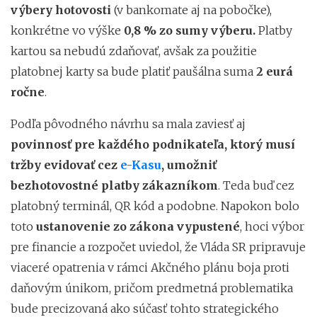
výbery hotovosti
(v bankomate aj na pobočke),
konkrétne vo výške
0,8 % zo sumy výberu.
Platby
kartou sa nebudú zdaňovať, avšak za použitie
platobnej karty sa bude platiť paušálna suma
2 eurá
ročne
.
Podľa pôvodného návrhu sa mala zaviesť aj
povinnosť pre každého podnikateľa, ktorý musí
tržby evidovať cez
e-Kasu
, umožniť
bezhotovostné platby zákazníkom
. Teda buď cez
platobný terminál, QR kód a podobne. Napokon bolo
toto
ustanovenie zo zákona vypustené
, hoci výbor
pre financie a rozpočet uviedol, že Vláda SR pripravuje
viaceré opatrenia v rámci Akčného plánu boja proti
daňovým únikom, pričom predmetná problematika
bude precizovaná ako súčasť tohto strategického