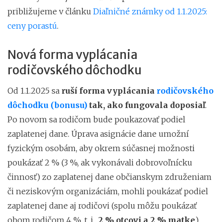
približujeme v článku
Diaľničné známky od 1.1.2025:
ceny porastú
.
Nová forma vyplácania
rodičovského dôchodku
Od 1.1.2025 sa
ruší forma vyplácania
rodičovského
dôchodku
(bonusu)
tak, ako fungovala doposiaľ
.
Po novom sa rodičom bude poukazovať podiel
zaplatenej dane. Úprava asignácie dane umožní
fyzickým osobám, aby okrem súčasnej možnosti
poukázať 2 % (3 %, ak vykonávali dobrovoľnícku
činnosť) zo zaplatenej dane občianskym združeniam
či neziskovým organizáciám, mohli poukázať podiel
zaplatenej dane aj rodičovi (spolu môžu poukázať
obom rodičom 4 %, t. j.
2 % otcovi a 2 % matke
).