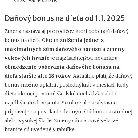
stravovacie služby.
Daňový bonus na dieťa od 1.1.2025
Zmena nastáva aj pre rodičov, ktorí poberajú daňový
bonus na dieťa. Okrem
zníženia jednej z
maximálnych súm daňového bonusu a zmeny
vekových hraníc
je najzásadnejšou novinkou
obmedzenie poberania daňového bonusu na
dieťa staršie ako 18 rokov
. Aktuálne platí, že daňový
bonus možno uplatniť poslednýkrát v mesiaci, kedy
dieťa ukončí povinnú školskú dochádzku alebo
najdlhšie do dovŕšenia 25 rokov, ak sa sústavne
pripravuje na povolanie denným štúdiom na strednej
alebo vysokej škole. Zmeny súm a nové vekové
hranice sú uvedené v tabuľke.