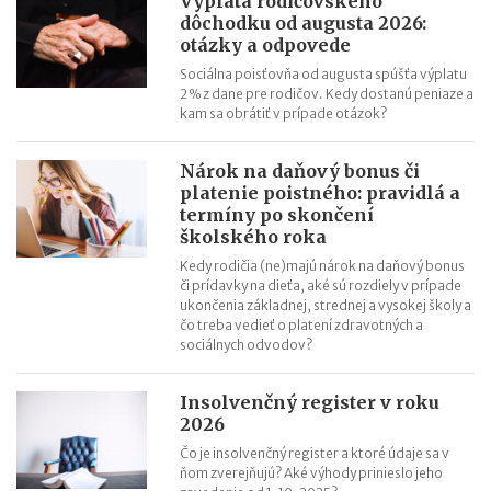
Výplata rodičovského
dôchodku od augusta 2026:
Nabíjanie elektromobilu v zahraničí: roaming, aplikácie,
otázky a odpovede
plánovanie cesty
Sociálna poisťovňa od augusta spúšťa výplatu
ChatGPT, Gemini a ďalšie AI nástroje: daňové povinnosti pri
2 % z dane pre rodičov. Kedy dostanú peniaze a
predplatnom
kam sa obrátiť v prípade otázok?
Nárok na daňový bonus či
platenie poistného: pravidlá a
termíny po skončení
školského roka
Kedy rodičia (ne)majú nárok na daňový bonus
či prídavky na dieťa, aké sú rozdiely v prípade
ukončenia základnej, strednej a vysokej školy a
čo treba vedieť o platení zdravotných a
sociálnych odvodov?
Insolvenčný register v roku
2026
Čo je insolvenčný register a ktoré údaje sa v
ňom zverejňujú? Aké výhody prinieslo jeho