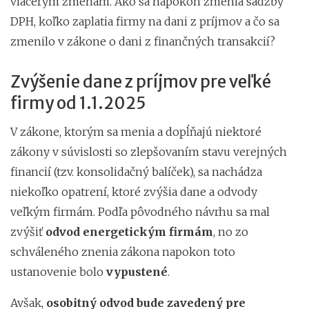
viacerým zmenám. Ako sa napokon zmenia sadzby
DPH, koľko zaplatia firmy na dani z príjmov a čo sa
zmenilo v zákone o dani z finančných transakcií?
Zvýšenie dane z príjmov pre veľké
firmy od 1.1.2025
V zákone, ktorým sa menia a dopĺňajú niektoré
zákony v súvislosti so zlepšovaním stavu verejných
financií (tzv. konsolidačný balíček), sa nachádza
niekoľko opatrení, ktoré zvýšia dane a odvody
veľkým firmám. Podľa pôvodného návrhu sa mal
zvýšiť
odvod energetickým firmám
, no zo
schváleného znenia zákona napokon toto
ustanovenie bolo
vypustené
.
Avšak,
osobitný odvod bude zavedený pre