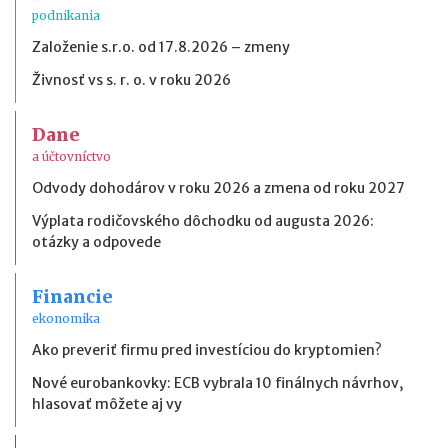
podnikania
Založenie s.r.o. od 17.8.2026 – zmeny
Živnosť vs s. r. o. v roku 2026
Dane
a účtovníctvo
Odvody dohodárov v roku 2026 a zmena od roku 2027
Výplata rodičovského dôchodku od augusta 2026:
otázky a odpovede
Financie
ekonomika
Ako preveriť firmu pred investíciou do kryptomien?
Nové eurobankovky: ECB vybrala 10 finálnych návrhov,
hlasovať môžete aj vy