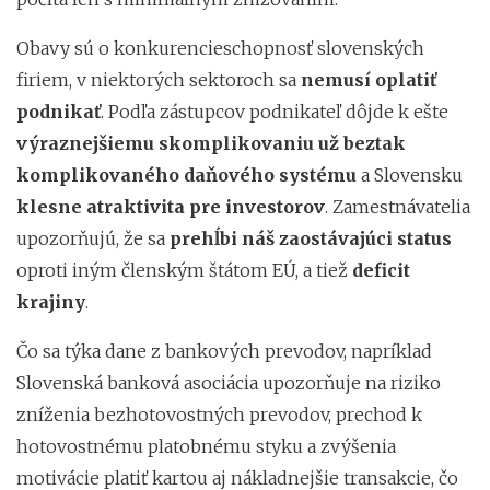
Obavy sú o konkurencieschopnosť slovenských
firiem, v niektorých sektoroch sa
nemusí oplatiť
podnikať
. Podľa zástupcov podnikateľ dôjde k ešte
výraznejšiemu skomplikovaniu už beztak
komplikovaného daňového systému
a Slovensku
klesne atraktivita
pre investorov
. Zamestnávatelia
upozorňujú, že sa
prehĺbi náš zaostávajúci status
oproti iným členským štátom EÚ, a tiež
deficit
krajiny
.
Čo sa týka dane z bankových prevodov, napríklad
Slovenská banková asociácia upozorňuje na riziko
zníženia bezhotovostných prevodov, prechod k
hotovostnému platobnému styku a zvýšenia
motivácie platiť kartou aj nákladnejšie transakcie, čo