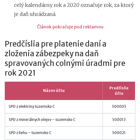
celý kalendárny rok a 2020 označuje rok, za ktorý
je daň uhrádzaná.
Článok pokračuje pod reklamou
Predčíslia pre platenie daní a
zloženia zábezpeky na daň
spravovaných colnými úradmi pre
rok 2021
Predčíslie
Názov účtu
účtu
SPD z elektriny tuzemsko C
500005
SPD z minerálnych olejov – tuzemsko C
500013
SPD z liehu – tuzemsko C
500021