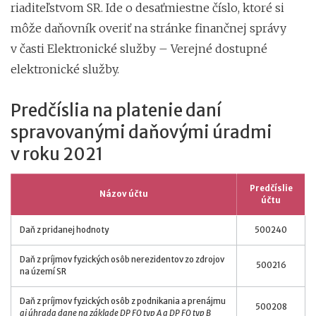
riaditeľstvom SR. Ide o desaťmiestne číslo, ktoré si
môže daňovník overiť na stránke finančnej správy
v časti Elektronické služby – Verejné dostupné
elektronické služby.
Predčíslia na platenie daní
spravovanými daňovými úradmi
v roku 2021
Predčíslie
Názov účtu
účtu
Daň z pridanej hodnoty
500240
Daň z príjmov fyzických osôb nerezidentov zo zdrojov
500216
na území SR
Daň z príjmov fyzických osôb z podnikania a prenájmu
500208
aj úhrada dane na základe DP FO typ A a DP FO typ B