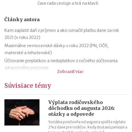
čase rada cestuje a hrá na klavír.
Články autora
Kam zaplatiť daň z príjmov a ako označiť platbu dane za rok
2021 (v roku 2022)
Maximálne nemocenské dávky v roku 2022 (PN, OČR,
materské a tehotenské)
Účtovanie preplatkov a nedoplatkov z ročného zúčtovania
zdravotného poistenia
Zobraziť viac
Stravné v roku 2022 – tabuľka
Účtovanie preplatkov a nedoplatkov z ročného zúčtovania
Súvisiace témy
dane
Platenie a označovanie platieb daní v roku 2022
Výplata rodičovského
Prerušenie odpisovania dlhodobého hmotného majetku v
dôchodku od augusta 2026:
otázky a odpovede
jednoduchom účtovníctve
Vzory tlačív pre ročné zúčtovanie dane za rok 2021 (v roku
Sociálna poisťovňa od augusta spúšťa výplatu
2 % z dane pre rodičov. Kedy dostanú peniaze a
2022)