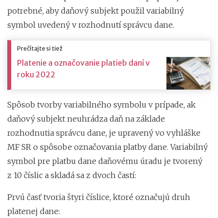
potrebné, aby daňový subjekt použil variabilný
symbol uvedený v rozhodnutí správcu dane.
Prečítajte si tiež
Platenie a označovanie platieb daní v
roku 2022
Spôsob tvorby variabilného symbolu v prípade, ak
daňový subjekt neuhrádza daň na základe
rozhodnutia správcu dane, je upravený vo vyhláške
MF SR o spôsobe označovania platby dane. Variabilný
symbol pre platbu dane daňovému úradu je tvorený
z 10 číslic a skladá sa z dvoch častí:
Prvú časť tvoria štyri číslice, ktoré označujú druh
platenej dane: