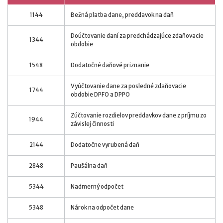
1144
Bežná platba dane, preddavok na daň
Doúčtovanie daní za predchádzajúce zdaňovacie
1344
obdobie
1548
Dodatočné daňové priznanie
Vyúčtovanie dane za posledné zdaňovacie
1744
obdobie DPFO a DPPO
Zúčtovanie rozdielov preddavkov dane z príjmu zo
1944
závislej činnosti
2144
Dodatočne vyrubená daň
2848
Paušálna daň
5344
Nadmerný odpočet
5348
Nárok na odpočet dane