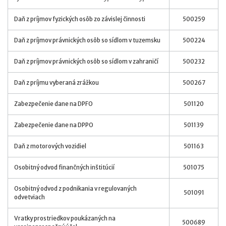
Daň z príjmov fyzických osôb zo závislej činnosti
500259
Daň z príjmov právnických osôb so sídlom v tuzemsku
500224
Daň z príjmov právnických osôb so sídlom v zahraničí
500232
Daň z príjmu vyberaná zrážkou
500267
Zabezpečenie dane na DPFO
501120
Zabezpečenie dane na DPPO
501139
Daň z motorových vozidiel
501163
Osobitný odvod finančných inštitúcií
501075
Osobitný odvod z podnikania v regulovaných
501091
odvetviach
Vratky prostriedkov poukázaných na
500689