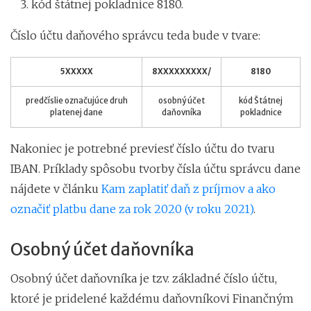
kód štátnej pokladnice 8180.
Číslo účtu daňového správcu teda bude v tvare:
5XXXXX
8XXXXXXXXX/
8180
predčíslie označujúce druh
osobný účet
kód Štátnej
platenej dane
daňovníka
pokladnice
Nakoniec je potrebné previesť číslo účtu do tvaru
IBAN. Príklady spôsobu tvorby čísla účtu správcu dane
nájdete v článku
Kam zaplatiť daň z príjmov a ako
označiť platbu dane za rok 2020 (v roku 2021)
.
Osobný účet daňovníka
Osobný účet daňovníka je tzv. základné číslo účtu,
ktoré je pridelené každému daňovníkovi Finančným