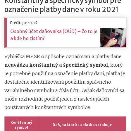
Konštantný a špecifický symbol pre
označenie platby dane v roku 2021
Prečítajte si tiež
Osobný účet daňovníka (OÚD) – čo to je
a kde ho zistím?
Vyhláška MF SR o spôsobe označovania platby dane
neuvádza konštantný a špecifický symbol
, ktorý
je potrebné použiť na označenie platby daní, platba je
dostatočne identifikovaná použitím správneho
variabilného symbolu a čísla účtu. Avšak daňovníci sa
môžu rozhodnúť použiť jeden z nasledujúcich
používaných konštantných symbolov.
Konštantný
Daň, na ktorú sa platba vzťahuje
symbol