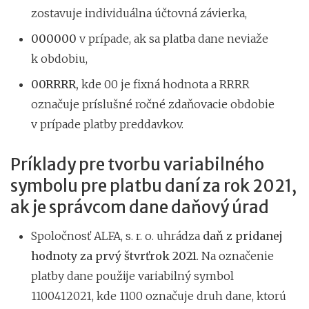
zostavuje individuálna účtovná závierka,
000000
v prípade, ak sa platba dane neviaže
k obdobiu,
00RRRR,
kde 00 je fixná hodnota a RRRR
označuje príslušné ročné zdaňovacie obdobie
v prípade platby preddavkov.
Príklady pre tvorbu variabilného
symbolu pre platbu daní za rok 2021,
ak je správcom dane daňový úrad
Spoločnosť ALFA, s. r. o. uhrádza
daň z pridanej
hodnoty za prvý štvrťrok 2021
. Na označenie
platby dane použije variabilný symbol
1100412021, kde 1100 označuje druh dane, ktorú