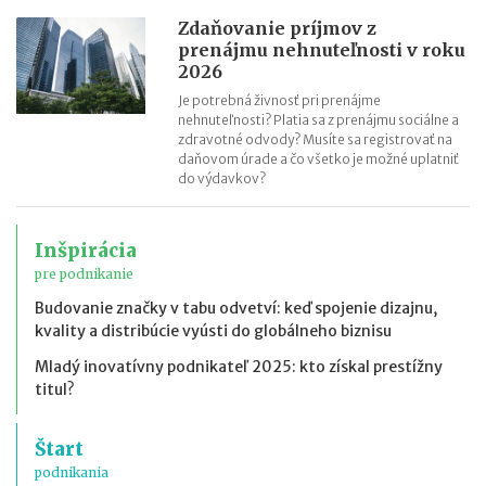
Zdaňovanie príjmov z
prenájmu nehnuteľnosti v roku
2026
Je potrebná živnosť pri prenájme
nehnuteľnosti? Platia sa z prenájmu sociálne a
zdravotné odvody? Musíte sa registrovať na
daňovom úrade a čo všetko je možné uplatniť
do výdavkov?
Inšpirácia
pre podnikanie
Budovanie značky v tabu odvetví: keď spojenie dizajnu,
kvality a distribúcie vyústi do globálneho biznisu
Mladý inovatívny podnikateľ 2025: kto získal prestížny
titul?
Štart
podnikania