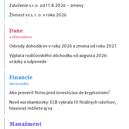
Založenie s.r.o. od 17.8.2026 – zmeny
Živnosť vs s. r. o. v roku 2026
Dane
a účtovníctvo
Odvody dohodárov v roku 2026 a zmena od roku 2027
Výplata rodičovského dôchodku od augusta 2026:
otázky a odpovede
Financie
ekonomika
Ako preveriť firmu pred investíciou do kryptomien?
Nové eurobankovky: ECB vybrala 10 finálnych návrhov,
hlasovať môžete aj vy
Manažment