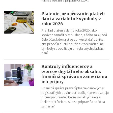
kam sa obrátiť v prípade otázok?
Vzory tlačív daňových priznaní pre daň z príjmov za rok 2021 (v
roku 2022)
Platenie, označovanie platieb
Účtová osnova pre rok 2022 na stiahnutie
daní a variabilné symboly v
roku 2026
Prehľad platenia daní v roku 2026: ako
správne označiť platbu dane, z čoho sa skladá
číslo účtu, kde nájsť osobný účet daňovníka,
aké predčíslie účtu použiť a ktoré variabilné
symboly sa používajú pri vybraných platbách
daní.
Kontroly influencerov a
tvorcov digitálneho obsahu:
finančná správa sa zameria na
ich príjmy
Finančná správa preverí plnenie daňových a
registračných povinností osôb, ktoré dosahujú
príjmy prostredníctvom sociálnych sietí a
online platforiem. Ako sa pripraviť a na čo sa
zameria?