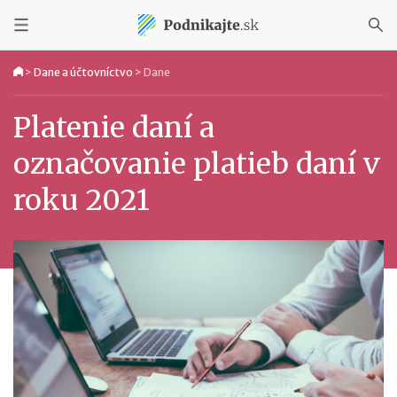
>
Dane a účtovníctvo
>
Dane
Platenie daní a
označovanie platieb daní v
roku 2021