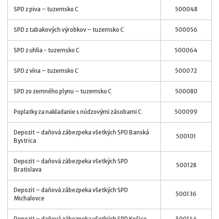
SPD z piva – tuzemsko C
500048
SPD z tabakových výrobkov – tuzemsko C
500056
SPD z uhlia - tuzemsko C
500064
SPD z vína – tuzemsko C
500072
SPD zo zemného plynu – tuzemsko C
500080
Poplatky za nakladanie s núdzovými zásobami C
500099
Depozit – daňová zábezpeka všetkých SPD Banská
500101
Bystrica
Depozit – daňová zábezpeka všetkých SPD
500128
Bratislava
Depozit – daňová zábezpeka všetkých SPD
500136
Michalovce
Depozit – daňová zábezpeka všetkých SPD Košice
500144