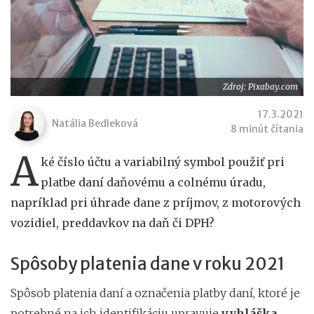
Zdroj: Pixabay.com
17.3.2021
Natália Bedleková
8 minút čítania
A
ké číslo účtu a variabilný symbol použiť pri
platbe daní daňovému a colnému úradu,
napríklad pri úhrade dane z príjmov, z motorových
vozidiel, preddavkov na daň či DPH?
Spôsoby platenia dane v roku 2021
Spôsob platenia daní a označenia platby daní, ktoré je
potrebné na ich identifikáciu upravuje
vyhláška