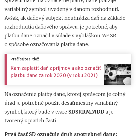
správcu dane, na označenie platby dane použije
variabilný symbol uvedený v danom rozhodnutí.
Avšak, ak daňový subjekt neuhrádza daň na základe
rozhodnutia daňového správcu, je potrebné, aby
platbu dane označil v súlade s
vyhláškou MF SR
o spôsobe označovania platby dane.
Prečítajte si tiež
Kam zaplatiť daň z príjmov a ako označiť
platbu dane za rok 2020 (v roku 2021)
Na označenie platby dane, ktorej správcom je colný
úrad je potrebné použiť desaťmiestny variabilný
symbol, ktorý bude v tvare
SDSRRMMDD
a je
tvorený z piatich častí.
Prvá časť SD označuje druh spotrebnej dane: