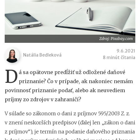
Zdroj: Pixabay.com
9.6.2021
Natália Bedleková
8 minút čítania
D
á sa opätovne predĺžiť už odložené daňové
priznanie? Čo v prípade, ak nakoniec nemám
povinnosť priznanie podať, alebo ak neuvediem
príjmy zo zdrojov v zahraničí?
V súlade so zákonom o dani z príjmov 595/2003 Z. z.
v znení neskorších predpisov (ďalej len „zákon o dani
z príjmov“), je termín na podanie daňového priznania