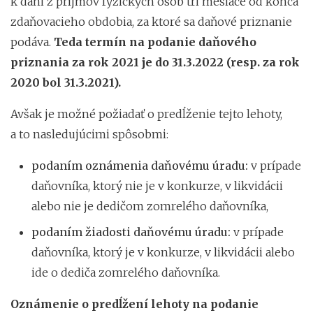
k dani z príjmov fyzických osôb tri mesiace od konca
zdaňovacieho obdobia, za ktoré sa daňové priznanie
podáva.
Teda termín na podanie daňového
priznania za rok 2021 je do 31.3.2022 (resp. za rok
2020 bol 31.3.2021).
Avšak je možné požiadať o predĺženie tejto lehoty,
a to nasledujúcimi spôsobmi:
podaním oznámenia daňovému úradu
:
v prípade
daňovníka, ktorý nie je v konkurze, v likvidácii
alebo nie je dedičom zomrelého daňovníka,
podaním žiadosti daňovému úradu:
v prípade
daňovníka, ktorý je v konkurze, v likvidácii alebo
ide o dediča zomrelého daňovníka.
Oznámenie o predĺžení lehoty na podanie