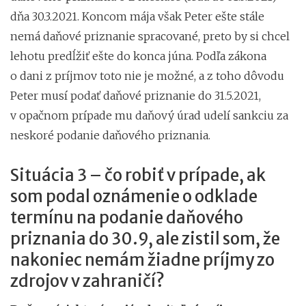
dňa 30.3.2021. Koncom mája však Peter ešte stále
nemá daňové priznanie spracované, preto by si chcel
lehotu predĺžiť ešte do konca júna. Podľa zákona
o dani z príjmov toto nie je možné, a z toho dôvodu
Peter musí podať daňové priznanie do 31.5.2021,
v opačnom prípade mu daňový úrad udelí sankciu za
neskoré podanie daňového priznania.
Situácia 3 – čo robiť v prípade, ak
som podal oznámenie o odklade
termínu na podanie daňového
priznania do 30.9, ale zistil som, že
nakoniec nemám žiadne príjmy zo
zdrojov v zahraničí?