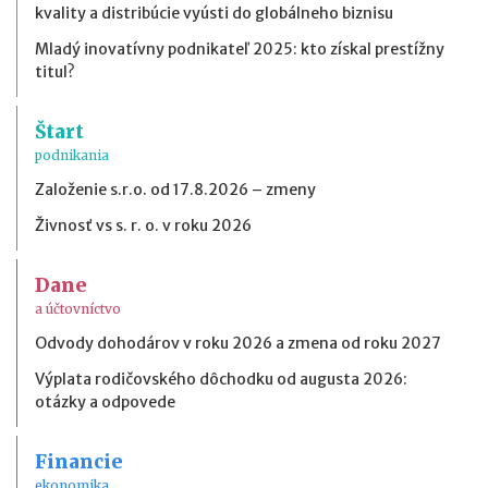
kvality a distribúcie vyústi do globálneho biznisu
Mladý inovatívny podnikateľ 2025: kto získal prestížny
titul?
Štart
podnikania
Založenie s.r.o. od 17.8.2026 – zmeny
Živnosť vs s. r. o. v roku 2026
Dane
a účtovníctvo
Odvody dohodárov v roku 2026 a zmena od roku 2027
Výplata rodičovského dôchodku od augusta 2026:
otázky a odpovede
Financie
ekonomika