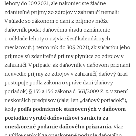
lehoty do 30.9.2021, ale nakoniec ste žiadne
zdaniteľné príjmy zo zdrojov v zahraničí nemali?
V súlade so zákonom o dani z príjmov môže
daňovník podať daňovému úradu oznámenie
o odklade lehoty o najviac šesť kalendárnych
mesiacov (t. j. tento rok do 30.9.2021), ak súčasťou jeho
príjmov sú zdaniteľné príjmy plynúce zo zdrojov v
zahraničí. V prípade, ak daňovník v daňovom priznaní
neuvedie príjmy zo zdrojov v zahraničí, daňový úrad
postupuje podľa zákona o správe daní (daňový
poriadok) § 155 a 156 zákona č. 563/2009 Z. z. v znení
neskorších predpisov (ďalej len „daňový poriadok“),
kedy
podľa podmienok stanovených v daňovom
poriadku vyrubí daňovníkovi sankciu za
oneskorené podanie daňového priznania.
Viac
o výške sankcií za oneskorené podanie daňového