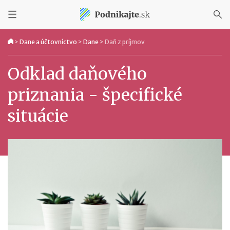
>
Dane a účtovníctvo
>
Dane
>
Daň z príjmov
Odklad daňového
priznania - špecifické
situácie