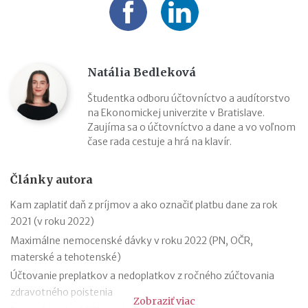
Natália Bedleková
Študentka odboru účtovníctvo a audítorstvo
na Ekonomickej univerzite v Bratislave.
Zaujíma sa o účtovníctvo a dane a vo voľnom
čase rada cestuje a hrá na klavír.
Články autora
Kam zaplatiť daň z príjmov a ako označiť platbu dane za rok
2021 (v roku 2022)
Maximálne nemocenské dávky v roku 2022 (PN, OČR,
materské a tehotenské)
Účtovanie preplatkov a nedoplatkov z ročného zúčtovania
zdravotného poistenia
Zobraziť viac