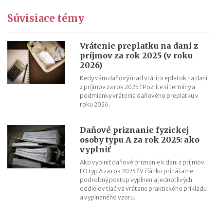
Stravné v roku 2022 – tabuľka
Účtovanie preplatkov a nedoplatkov z ročného zúčtovania
Súvisiace témy
dane
Platenie a označovanie platieb daní v roku 2022
Vrátenie preplatku na dani z
Prerušenie odpisovania dlhodobého hmotného majetku v
príjmov za rok 2025 (v roku
2026)
jednoduchom účtovníctve
Vzory tlačív pre ročné zúčtovanie dane za rok 2021 (v roku
Kedy vám daňový úrad vráti preplatok na dani
z príjmov za rok 2025? Pozrite si termíny a
2022)
podmienky vrátenia daňového preplatku v
Vzory tlačív daňových priznaní pre daň z príjmov za rok 2021 (v
roku 2026.
roku 2022)
Účtová osnova pre rok 2022 na stiahnutie
Daňové priznanie fyzickej
osoby typu A za rok 2025: ako
vyplniť
Ako vyplniť daňové priznanie k dani z príjmov
FO typ A za rok 2025? V článku prinášame
podrobný postup vyplnenia jednotlivých
oddielov tlačiva vrátane praktického príkladu
a vyplneného vzoru.