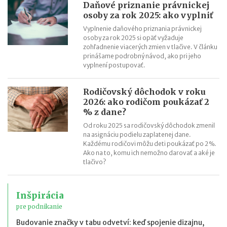
Daňové priznanie právnickej
osoby za rok 2025: ako vyplniť
Vyplnenie daňového priznania právnickej
osoby za rok 2025 si opäť vyžaduje
zohľadnenie viacerých zmien v tlačive. V článku
prinášame podrobný návod, ako pri jeho
vyplnení postupovať.
Rodičovský dôchodok v roku
2026: ako rodičom poukázať 2
% z dane?
Od roku 2025 sa rodičovský dôchodok zmenil
na asignáciu podielu zaplatenej dane.
Každému rodičovi môžu deti poukázať po 2 %.
Ako na to, komu ich nemožno darovať a aké je
tlačivo?
Inšpirácia
pre podnikanie
Budovanie značky v tabu odvetví: keď spojenie dizajnu,