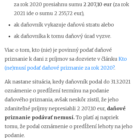
za rok 2020 presiahnu sumu
2 207,10 eur
(za rok
2021 ide o sumu 2 255,72 eur),
ak daňovník vykazuje daňovú stratu alebo
ak daňovníka k tomu daňový úrad vyzve.
Viac o tom, kto (nie) je povinný podať daňové
priznanie k dani z príjmov sa dozviete v článku
Kto
(ne)musí podať daňové priznanie za rok 2020?
.
Ak nastane situácia, kedy daňovník podal do 31.3.2021
oznámenie o predĺžení termínu na podanie
daňového priznania, avšak neskôr zistil, že jeho
zdaniteľné príjmy nepresiahli 2 207,10 eur,
daňové
priznanie podávať nemusí.
To platí aj napriek
tomu, že podal oznámenie o predĺžení lehoty na jeho
podanie.