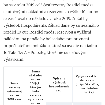
by sa v roku 2019 celá časť rezervy. Rozdiel medzi
skutočnými nákladmi a rezervou vo výške 10 eur by
sa zaúčtoval do nákladov v roku 2019. Znížil by
výsledok hospodárenia. Základ dane by sa neznížil o
rozdiel 10 eur. Rozdiel medzi rezervou a vyššími
nákladmi na penále by bol v daňovom priznaní
pripočítateľnou položkou, ktorá sa uvedie na riadku
16 Tabuľky A - Položky, ktoré nie sú daňovými
výdavkami.
Suma
nákladov
Vplyv na základ
Vplyv na
v roku
dane v eur
výsledok
Suma
2019, ku
(pripočítateľná,
hospodárenia
rezervy
ktorým
odpočítateľná
v eur
vytvorenej
bola
položka)
v roku
rezerva
2018 v eur
vytvorená
v roku