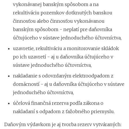
vykonávanej banským spôsobom a na
rekultiváciu pozemkov dotknutých banskou
činnosťou alebo činnosťou vykonávanou
banským spôsobom - neplatí pre daňovníka
účtujúceho v sústave jednoduchého účtovníctva,
uzavretie, rekultiváciu a monitorovanie skládok
po ich uzavretí - aj u daňovníka účtujúceho v
sústave jednoduchého účtovníctva,
nakladanie s odovzdaným elektroodpadom z
domácností - aj u daňovníka účtujúceho v sústave
jednoduchého účtovníctva,
účelová finančná rezerva podľa zákona o
nakladaní s odpadom z ťažobného priemyslu.
Daňovým výdavkom je aj tvorba rezerv vytváraných: