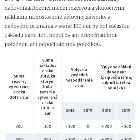
daňovníka. Rozdiel medzi rezervou a skutočnými
nákladmi na zostavenie účtovnej závierky a
daňového priznania v sume 100 eur by bol súčasťou
základu dane, tzn. nebol by ani pripočítateľnou
položkou, ani odpočítateľnou položkou.
Suma
nákladov
Vplyv na základ
Vplyv na
v roku
dane v eur
výsledok
Suma
2019, ku
(pripočítateľná,
hospodárenia
rezervy
ktorým
odpočítateľná
v eur
vytvorenej
bola
položka)
v roku
rezerva
2018 v eur
vytvorená
v roku
2018 - v
2018
2019
2018
2019
eur
300
300
- 300
0
+ 300
- 300
300
250
- 300
+ 50
+ 300
- 300