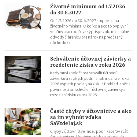
Životné minimum od 1.7.2026
do 30.6.2027
Od 1.7.2026 do 30.6.2027 stúpne suma
životného minima. O koľko a ako to ovplyvní
veličiny ako rodičovský príspevok, minimálne
odvody či hranicu pre nárok na predčasný
dôchodok?
Schválenie účtovnej závierky a
rozdelenie zisku v roku 2026
Kedy musí spoločnosť schváliť účtovnú
závierku a za akých podmienok možno v roku
2026 vyplatiť podiely na zisku? Prehľad lehôt a
povinností pri schválení účtovnej závierky a
rozdelení zisku za rok 2025.
Časté chyby v účtovníctve a ako
sa im vyhnúť vďaka
SaVzdelaj.sk
Chyby v účtovníctve môžu podnikateľov stáť
čas aj peniaze. Mnohým z nich sa pritom dá