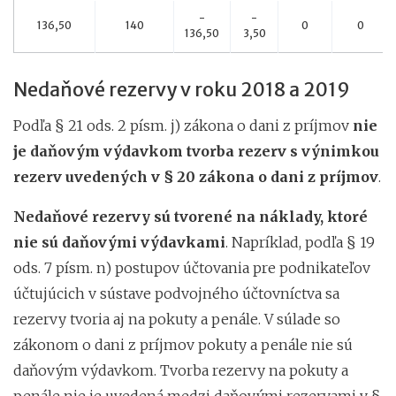
-
-
136,50
140
0
0
136,50
3,50
Nedaňové rezervy v roku 2018 a 2019
Podľa § 21 ods. 2 písm. j) zákona o dani z príjmov
nie
je daňovým výdavkom tvorba rezerv s výnimkou
rezerv uvedených v § 20 zákona o dani z príjmov
.
Nedaňové rezervy sú tvorené na náklady, ktoré
nie sú daňovými výdavkami
. Napríklad, podľa § 19
ods. 7 písm. n) postupov účtovania pre podnikateľov
účtujúcich v sústave podvojného účtovníctva sa
rezervy tvoria aj na pokuty a penále. V súlade so
zákonom o dani z príjmov pokuty a penále nie sú
daňovým výdavkom. Tvorba rezervy na pokuty a
penále nie je uvedená medzi daňovými rezervami v §