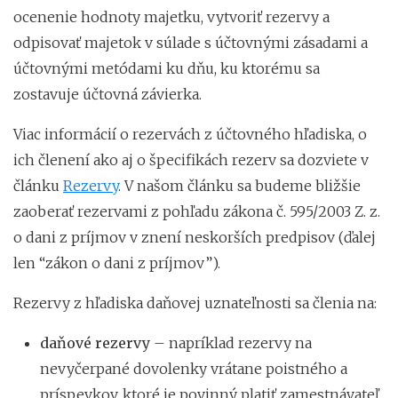
ocenenie hodnoty majetku, vytvoriť rezervy a
odpisovať majetok v súlade s účtovnými zásadami a
účtovnými metódami ku dňu, ku ktorému sa
zostavuje účtovná závierka.
Viac informácií o rezervách z účtovného hľadiska, o
ich členení ako aj o špecifikách rezerv sa dozviete v
článku
Rezervy
. V našom článku sa budeme bližšie
zaoberať rezervami z pohľadu zákona č. 595/2003 Z. z.
o dani z príjmov v znení neskorších predpisov (ďalej
len “zákon o dani z príjmov”).
Rezervy z hľadiska daňovej uznateľnosti sa členia na:
daňové rezervy
– napríklad rezervy na
nevyčerpané dovolenky vrátane poistného a
príspevkov, ktoré je povinný platiť zamestnávateľ,