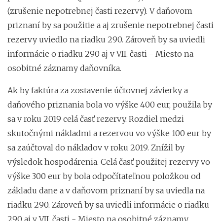
(zrušenie nepotrebnej časti rezervy). V daňovom
priznaní by sa použitie a aj zrušenie nepotrebnej časti
rezervy uviedlo na riadku 290. Zároveň by sa uviedli
informácie o riadku 290 aj v VII. časti - Miesto na
osobitné záznamy daňovníka.
Ak by faktúra za zostavenie účtovnej závierky a
daňového priznania bola vo výške 400 eur, použila by
sa v roku 2019 celá časť rezervy. Rozdiel medzi
skutočnými nákladmi a rezervou vo výške 100 eur by
sa zaúčtoval do nákladov v roku 2019. Znížil by
výsledok hospodárenia. Celá časť použitej rezervy vo
výške 300 eur by bola odpočítateľnou položkou od
základu dane a v daňovom priznaní by sa uviedla na
riadku 290. Zároveň by sa uviedli informácie o riadku
290 aj v VII. časti - Miesto na osobitné záznamy