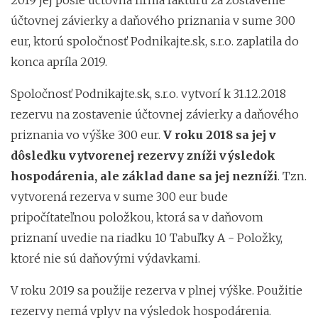
účtovnej závierky a daňového priznania v sume 300
eur, ktorú spoločnosť Podnikajte.sk, s.r.o. zaplatila do
konca apríla 2019.
Spoločnosť Podnikajte.sk, s.r.o. vytvorí k 31.12.2018
rezervu na zostavenie účtovnej závierky a daňového
priznania vo výške 300 eur.
V roku 2018 sa jej v
dôsledku vytvorenej rezervy zníži výsledok
hospodárenia, ale základ dane sa jej nezníži
. Tzn.
vytvorená rezerva v sume 300 eur bude
pripočítateľnou položkou, ktorá sa v daňovom
priznaní uvedie na riadku 10 Tabuľky A - Položky,
ktoré nie sú daňovými výdavkami.
V roku 2019 sa použije rezerva v plnej výške. Použitie
rezervy nemá vplyv na výsledok hospodárenia.