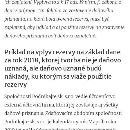
ich zaplatení. Vyplýva to z § 17 ods. 19 písm. f) zákona o
dani z príjmov. Tzn. faktúra za zostavenie daňového
priznania, na ktorú bola tvorená rezerva, musí byť
zaplatená, aby náklad a aj použitie rezervy na zostavenie
daňového priznania boli daňovo uznateľné.
Príklad na vplyv rezervy na základ dane
za rok 2018, ktorej tvorba nie je daňovo
uznaná, ale daňovo uznané budú
náklady, ku ktorým sa viaže použitie
rezervy
Spoločnosti Podnikajte.sk, s.r.o. vedie účtovníctvo
externá účtovná firma, ktorá jej zostavuje aj všetky
daňové priznania. Zdaňovacím obdobím spoločnosti
Podnikajte.sk, s.r.o. je kalendárny rok. V apríli roku
2019 jej pošle účtovná firma faktúru za zostavenie