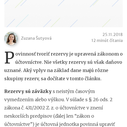
25.11.2018
Zuzana Šutyová
12 minút čítania
P
ovinnosť tvoriť rezervy je upravená zákonom o
účtovníctve. Nie všetky rezervy sú však daňovo
uznané. Aký vplyv na základ dane majú rôzne
skupiny rezerv, sa dočítate v tomto článku.
Rezervy sú záväzky
s neistým časovým
vymedzením alebo výškou. V súlade s § 26 ods. 2
zákona č. 431/2002 Z. z. o účtovníctve v znení
neskorších predpisov (ďalej len “zákon o
účtovníctve”) je účtovná jednotka povinná upraviť