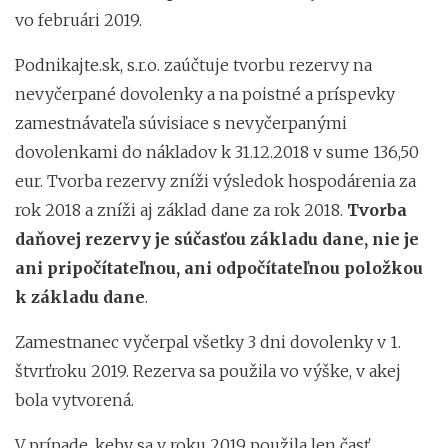
vo februári 2019.
Podnikajte.sk, s.r.o. zaúčtuje tvorbu rezervy na
nevyčerpané dovolenky a na poistné a príspevky
zamestnávateľa súvisiace s nevyčerpanými
dovolenkami do nákladov k 31.12.2018 v sume 136,50
eur. Tvorba rezervy zníži výsledok hospodárenia za
rok 2018 a zníži aj základ dane za rok 2018.
Tvorba
daňovej rezervy je súčasťou základu dane, nie je
ani pripočítateľnou, ani odpočítateľnou položkou
k základu dane
.
Zamestnanec vyčerpal všetky 3 dni dovolenky v 1.
štvrťroku 2019. Rezerva sa použila vo výške, v akej
bola vytvorená.
V prípade, keby sa v roku 2019 použila len časť