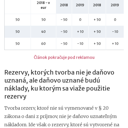
2018 - v
2018
2019
2018
2019
eur
50
50
- 50
0
+ 50
0
50
40
- 50
+ 10
+ 50
- 10
50
60
- 50
- 10
+ 50
+ 10
Článok pokračuje pod reklamou
Rezervy, ktorých tvorba nie je daňovo
uznaná, ale daňovo uznané budú
náklady, ku ktorým sa viaže použitie
rezervy
Tvorba rezerv, ktoré nie sú vymenované v § 20
zákona o dani z príjmov, nie je daňovo uznateľným
nákladom. Ide však o rezervy, ktoré sú vytvorené na