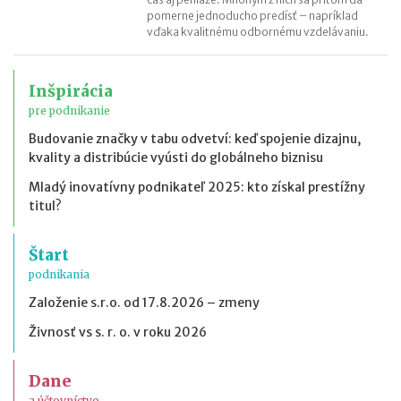
pomerne jednoducho predísť – napríklad
vďaka kvalitnému odbornému vzdelávaniu.
Inšpirácia
pre podnikanie
Budovanie značky v tabu odvetví: keď spojenie dizajnu,
kvality a distribúcie vyústi do globálneho biznisu
Mladý inovatívny podnikateľ 2025: kto získal prestížny
titul?
Štart
podnikania
Založenie s.r.o. od 17.8.2026 – zmeny
Živnosť vs s. r. o. v roku 2026
Dane
a účtovníctvo