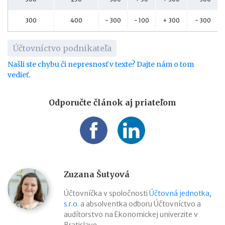
300
400
- 300
- 100
+ 300
- 300
Účtovníctvo podnikateľa
Našli ste chybu či nepresnosť v texte? Dajte nám o tom
vedieť.
Odporučte článok aj priateľom
Zuzana Šutyová
Účtovníčka v spoločnosti
Účtovná jednotka,
s.r.o.
a absolventka odboru Účtovníctvo a
audítorstvo na Ekonomickej univerzite v
Bratislave.