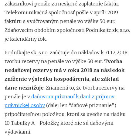
zákazníkovi penále za neskoré zaplatenie faktúr.
Telekomunikačná spoločnosť pošle v apríli 2019
faktúru s vyúčtovaným penále vo výške 50 eur.
Zdaňovacím obdobím spoločnosti Podnikajte.sk, s.r.o.
je kalendárny rok.
Podnikajte.sk, s.r.o. zaúčtuje do nákladov k 31.12.2018
tvorbu rezervy na penále vo výške 50 eur.
Tvorba
nedaňovej rezervy má v roku 2018 za následok
zníženie výsledku hospodárenia, ale základ
dane neznižuje
. Znamená to, že tvorba rezervy na
penále je v
daňovom priznaní k dani z príjmov
právnickej osoby
(ďalej len “daňové priznanie”)
pripočítateľnou položkou, ktorá sa uvedie na riadku
10 Tabuľky A - Položky, ktoré nie sú daňovými
výdavkami.