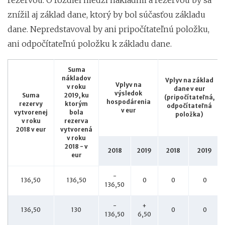
znížil aj základ dane, ktorý by bol súčasťou základu
dane. Nepredstavoval by ani pripočítateľnú položku,
ani odpočítateľnú položku k základu dane.
Suma
nákladov
Vplyv na základ
Vplyv na
v roku
dane v eur
výsledok
Suma
2019, ku
(pripočítateľná,
hospodárenia
rezervy
ktorým
odpočítateľná
v eur
vytvorenej
bola
položka)
v roku
rezerva
2018 v eur
vytvorená
v roku
2018 - v
2018
2019
2018
2019
eur
-
136,50
136,50
0
0
0
136,50
-
+
136,50
130
0
0
136,50
6,50