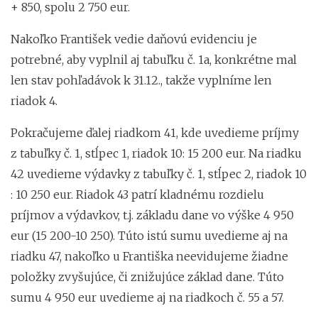
+ 850, spolu 2 750 eur.
Nakoľko František vedie daňovú evidenciu je
potrebné, aby vyplnil aj tabuľku č. 1a, konkrétne mal
len stav pohľadávok k 31.12., takže vyplníme len
riadok 4.
Pokračujeme ďalej riadkom 41, kde uvedieme príjmy
z tabuľky č. 1, stĺpec 1, riadok 10: 15 200 eur. Na riadku
42 uvedieme výdavky z tabuľky č. 1, stĺpec 2, riadok 10
: 10 250 eur. Riadok 43 patrí kladnému rozdielu
príjmov a výdavkov, t.j. základu dane vo výške 4 950
eur (15 200-10 250). Túto istú sumu uvedieme aj na
riadku 47, nakoľko u Františka neevidujeme žiadne
položky zvyšujúce, či znižujúce základ dane. Túto
sumu 4 950 eur uvedieme aj na riadkoch č. 55 a 57.