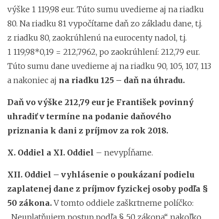
výške 1 119,98 eur. Túto sumu uvedieme aj na riadku
80. Na riadku 81 vypočítame daň zo základu dane, t.j.
z riadku 80, zaokrúhlenú na eurocenty nadol, t.j.
1 119,98*0,19 = 212,7962, po zaokrúhlení: 212,79 eur.
Túto sumu dane uvedieme aj na riadku 90, 105, 107, 113
a nakoniec aj
na
riadku
125 – daň na úhradu.
Daň vo výške 212,79 eur je František povinný
uhradiť v termíne na podanie daňového
priznania k dani z príjmov za rok 2018.
X. Oddiel a XI. Oddiel
– nevypĺňame.
XII. Oddiel – vyhlásenie o poukázaní podielu
zaplatenej dane z príjmov fyzickej osoby podľa §
50 zákona.
V tomto oddiele zaškrtneme políčko:
„Neuplatňujem postup podľa § 50 zákona“, nakoľko