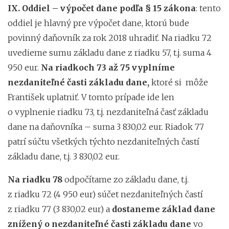
IX. Oddiel – výpočet dane podľa § 15 zákona
: tento
oddiel je hlavný pre výpočet dane, ktorú bude
povinný daňovník za rok 2018 uhradiť. Na riadku 72
uvedieme sumu základu dane z riadku 57, t.j. suma 4
950 eur.
Na riadkoch 73 až 75 vyplníme
nezdaniteľné časti základu dane,
ktoré si môže
František uplatniť. V tomto prípade ide len
o vyplnenie riadku 73, t.j. nezdaniteľná časť základu
dane na daňovníka – suma 3 830,02 eur. Riadok 77
patrí súčtu všetkých týchto nezdaniteľných častí
základu dane, t.j. 3 830,02 eur.
Na riadku 78
odpočítame zo základu dane, t.j.
z riadku 72 (4 950 eur) súčet nezdaniteľných častí
z riadku 77 (3 830,02 eur) a
dostaneme základ dane
znížený o nezdaniteľné časti základu
dane
vo