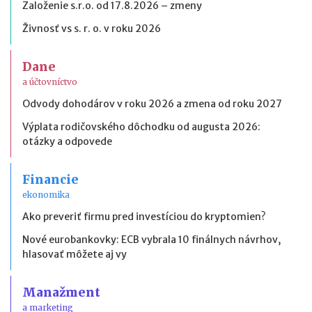
Založenie s.r.o. od 17.8.2026 – zmeny
Živnosť vs s. r. o. v roku 2026
Dane
a účtovníctvo
Odvody dohodárov v roku 2026 a zmena od roku 2027
Výplata rodičovského dôchodku od augusta 2026:
otázky a odpovede
Financie
ekonomika
Ako preveriť firmu pred investíciou do kryptomien?
Nové eurobankovky: ECB vybrala 10 finálnych návrhov,
hlasovať môžete aj vy
Manažment
a marketing