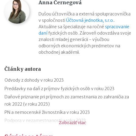
Anna Černegová
Dušou účtovníčka a externá spolupracovníčka
v spoločnosti
Účtovná jednotka, s.r.o.
.
Aktuálne sa špecializuje na ročné
spracovanie
daní
fyzických osôb. Zároveň odovzdáva svoje
znalosti mladej generácii - výučbou
odborných ekonomických predmetov na
obchodnej akadémii.
Články autora
Odvody z dohody v roku 2023
Preddavky na daň z príjmov fyzických osôb v roku 2023
Daňové priznanie pri príjmoch zo zamestnania zo zahraničia za
rok 2022 (v roku 2023)
PN a nemocenské živnostníka v roku 2023
Podpora v nezamestnanosti v roku 2023
Zobraziť viac
Odklad daňového priznania za rok 2022 (v roku 2023) – vzor