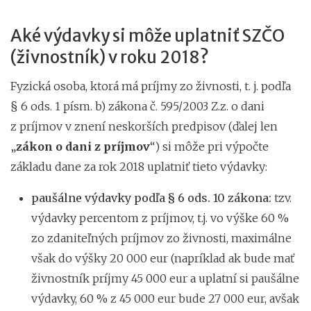
Aké výdavky si môže uplatniť SZČO
(živnostník) v roku 2018?
Fyzická osoba, ktorá má príjmy zo živnosti, t. j. podľa
§ 6 ods. 1 písm. b) zákona č. 595/2003 Z.z. o dani
z príjmov v znení neskorších predpisov (ďalej len
„
zákon o dani z príjmov
“) si môže pri výpočte
základu dane za rok 2018 uplatniť tieto výdavky:
paušálne výdavky podľa § 6 ods. 10 zákona:
tzv.
výdavky percentom z príjmov, t.j. vo výške 60 %
zo zdaniteľných príjmov zo živnosti, maximálne
však do výšky 20 000 eur (napríklad ak bude mať
živnostník príjmy 45 000 eur a uplatní si paušálne
výdavky, 60 % z 45 000 eur bude 27 000 eur, avšak