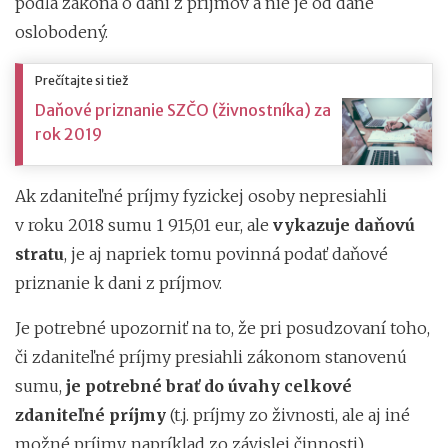
podľa zákona o dani z príjmov a nie je od dane
oslobodený.
Prečítajte si tiež
Daňové priznanie SZČO (živnostníka) za
rok 2019
Ak zdaniteľné príjmy fyzickej osoby nepresiahli
v roku 2018 sumu 1 915,01 eur, ale
vykazuje daňovú
stratu
, je aj napriek tomu povinná podať daňové
priznanie k dani z príjmov.
Je potrebné upozorniť na to, že pri posudzovaní toho,
či zdaniteľné príjmy presiahli zákonom stanovenú
sumu,
je potrebné brať do úvahy celkové
zdaniteľné príjmy
(t.j. príjmy zo živnosti, ale aj iné
možné príjmy, napríklad zo závislej činnosti).