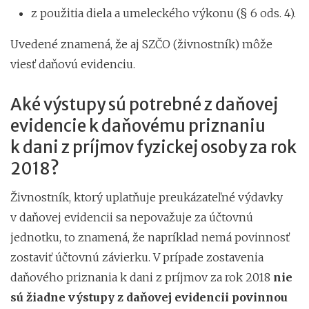
z použitia diela a umeleckého výkonu (§ 6 ods. 4).
Uvedené znamená, že aj SZČO (živnostník) môže
viesť daňovú evidenciu.
Aké výstupy sú potrebné z daňovej
evidencie k daňovému priznaniu
k dani z príjmov fyzickej osoby za rok
2018?
Živnostník, ktorý uplatňuje preukázateľné výdavky
v daňovej evidencii sa nepovažuje za účtovnú
jednotku, to znamená, že napríklad nemá povinnosť
zostaviť účtovnú závierku. V prípade zostavenia
daňového priznania k dani z príjmov za rok 2018
nie
sú žiadne výstupy z daňovej evidencii povinnou