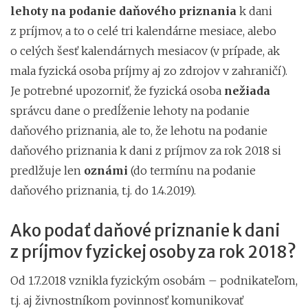
lehoty na podanie daňového priznania
k dani
z príjmov, a to o celé tri kalendárne mesiace, alebo
o celých šesť kalendárnych mesiacov (v prípade, ak
mala fyzická osoba príjmy aj zo zdrojov v zahraničí).
Je potrebné upozorniť, že fyzická osoba
nežiada
správcu dane o predĺženie lehoty na podanie
daňového priznania, ale to, že lehotu na podanie
daňového priznania k dani z príjmov za rok 2018 si
predlžuje len
oznámi
(do termínu na podanie
daňového priznania, t.j. do 1.4.2019).
Ako podať daňové priznanie k dani
z príjmov fyzickej osoby za rok 2018?
Od 1.7.2018 vznikla fyzickým osobám – podnikateľom,
t.j. aj živnostníkom povinnosť komunikovať