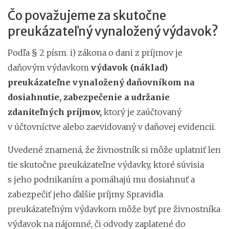
Čo považujeme za skutočne
preukázateľný vynaložený výdavok?
Podľa § 2 písm. i) zákona o dani z príjmov je
daňovým výdavkom
výdavok (náklad)
preukázateľne vynaložený daňovníkom na
dosiahnutie, zabezpečenie a udržanie
zdaniteľných príjmov,
ktorý je zaúčtovaný
v účtovníctve alebo zaevidovaný v daňovej evidencii.
Uvedené znamená, že živnostník si môže uplatniť len
tie skutočne preukázateľne výdavky, ktoré súvisia
s jeho podnikaním a pomáhajú mu dosiahnuť a
zabezpečiť jeho ďalšie príjmy. Spravidla
preukázateľným výdavkom môže byť pre živnostníka
výdavok na nájomné, či odvody zaplatené do