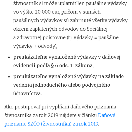
živnostník si môže uplatniť len paušálne výdavky
vo výške 20 000 eur, pričom v sumách
paušálnych výdavkov sú zahrnuté všetky výdavky
okrem zaplatených odvodov do Sociálnej
a zdravotnej poisťovne (t.j. výdavky = paušálne
výdavky + odvody),
preukázateľne vynaložené výdavky v daňovej
evidencii podľa § 6 ods.
11 zákona,
preukázateľne vynaložené výdavky na základe
vedenia jednoduchého alebo podvojného
účtovníctva.
Ako postupovať pri vypĺňaní daňového priznania
živnostníka za rok 2019 nájdete v článku
Daňové
priznanie SZČO (živnostníka) za rok 2019
.