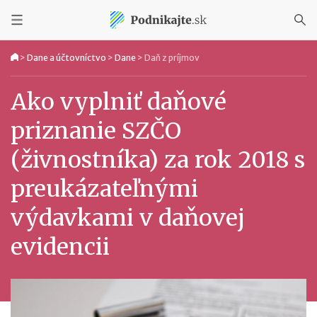
>
Dane a účtovníctvo
>
Dane
>
Daň z príjmov
Ako vyplniť daňové
priznanie SZČO
(živnostníka) za rok 2018 s
preukázateľnými
výdavkami v daňovej
evidencii