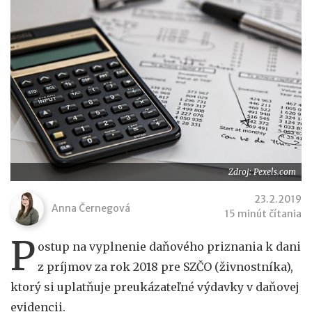
Zdroj: Pexels.com
23.2.2019
Anna Černegová
15 minút čítania
P
ostup na vyplnenie daňového priznania k dani
z príjmov za rok 2018 pre SZČO (živnostníka),
ktorý si uplatňuje preukázateľné výdavky v daňovej
evidencii.