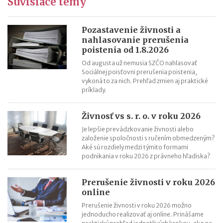
Súvisiace témy
Ročné zúčtovanie dane za rok 2022 (v roku 2023)
Výpočet čistej mzdy v roku 2023
Daňový bonus na dieťa od 1.1.2023 – príklady
Pozastavenie živnosti a
nahlasovanie prerušenia
Daňový bonus na dieťa od 1.1.2023
poistenia od 1.8.2026
Od augusta už nemusia SZČO nahlasovať
Sociálnej poisťovni prerušenia poistenia,
vykoná to za nich. Prehľad zmien aj praktické
príklady.
Živnosť vs s. r. o. v roku 2026
Je lepšie prevádzkovanie živnosti alebo
založenie spoločnosti s ručením obmedzeným?
Aké sú rozdiely medzi týmito formami
podnikania v roku 2026 z právneho hľadiska?
Prerušenie živnosti v roku 2026
online
Prerušenie živnosti v roku 2026 možno
jednoducho realizovať aj online. Prinášame