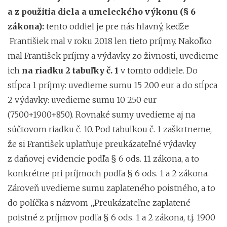
a z použitia diela a umeleckého výkonu (§ 6
zákona):
tento oddiel je pre nás hlavný, keďže
Františiek mal v roku 2018 len tieto príjmy. Nakoľko
mal František príjmy a výdavky zo živnosti, uvedieme
ich
na riadku 2 tabuľky č. 1
v tomto oddiele. Do
stĺpca 1 príjmy: uvedieme sumu 15 200 eur a do stĺpca
2 výdavky: uvedieme sumu 10 250 eur
(7500+1900+850). Rovnaké sumy uvedieme aj na
súčtovom riadku č. 10. Pod tabuľkou č. 1 zaškrtneme,
že si František uplatňuje preukázateľné výdavky
z daňovej evidencie podľa § 6 ods. 11 zákona, a to
konkrétne pri príjmoch podľa § 6 ods. 1 a 2 zákona.
Zároveň uvedieme sumu zaplateného poistného, a to
do políčka s názvom „Preukázateľne zaplatené
poistné z príjmov podľa § 6 ods. 1 a 2 zákona, t.j. 1900