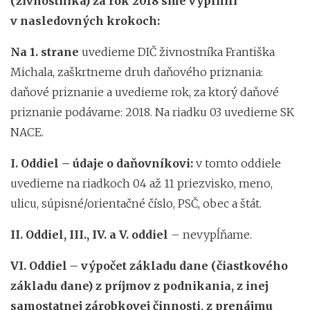
(živnostníka) za rok 2018 sme vyplnili
v nasledovných krokoch:
Na 1. strane
uvedieme DIČ živnostníka Františka
Michala, zaškrtneme druh daňového priznania:
daňové priznanie a uvedieme rok, za ktorý daňové
priznanie podávame: 2018. Na riadku 03 uvedieme SK
NACE.
I. Oddiel – údaje o daňovníkovi:
v tomto oddiele
uvedieme na riadkoch 04 až 11 priezvisko, meno,
ulicu, súpisné/orientačné číslo, PSČ, obec a štát.
II. Oddiel, III., IV. a V. oddiel
– nevypĺňame.
VI. Oddiel – výpočet základu dane (čiastkového
základu dane) z príjmov z podnikania, z inej
samostatnej zárobkovej činnosti, z prenájmu