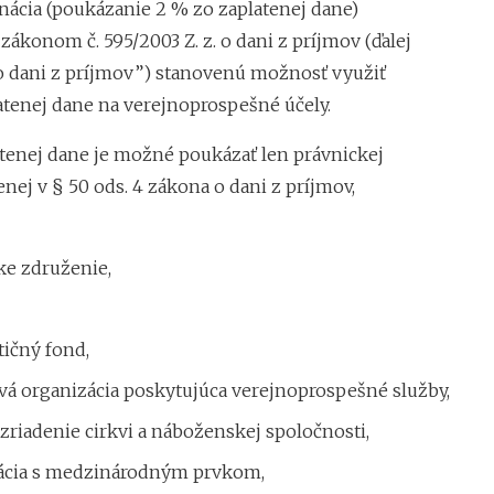
nácia (poukázanie 2 % zo zaplatenej dane)
zákonom č. 595/2003 Z. z. o dani z príjmov (ďalej
o dani z príjmov”) stanovenú možnosť využiť
latenej dane na verejnoprospešné účely.
atenej dane je možné poukázať len právnickej
ej v § 50 ods. 4 zákona o dani z príjmov,
ke združenie,
tičný fond,
vá organizácia poskytujúca verejnoprospešné služby,
zriadenie cirkvi a náboženskej spoločnosti,
ácia s medzinárodným prvkom,