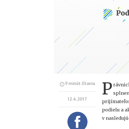
P
9 minút čítania
rávnic
splnen
12.4.2017
prijímateľ
podielu a a
v nasleduj