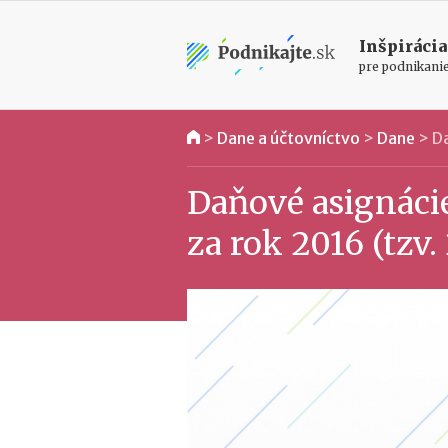
Inšpirácia
pre podnikani
>
Dane a účtovníctvo
>
Dane
>
Da
Daňové asignáci
za rok 2016 (tzv.