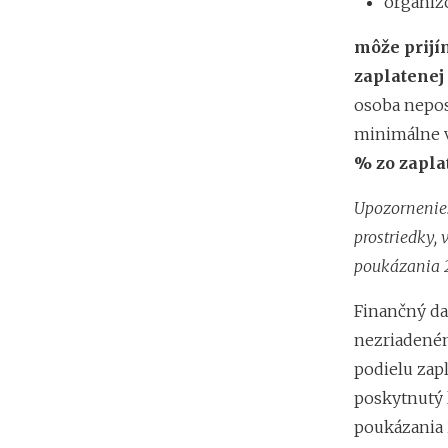
organizo
môže prijí
zaplatenej
osoba nepos
minimálne v
% zo zapla
Upozornenie
prostriedky,
poukázania 2
Finančný da
nezriadeném
podielu zap
poskytnutý 
poukázania 2