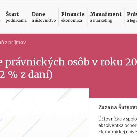
Štart
Dane
Financie
Manažment
Prá
e
podnikania
a účtovníctvo
ekonomika
a marketing
a legi
ň z príjmov
e právnických osôb v roku 20
 2 % z daní)
Zuzana Šutyov
Účtovníčka v spol
absolventka odbor
Ekonomickej univerz