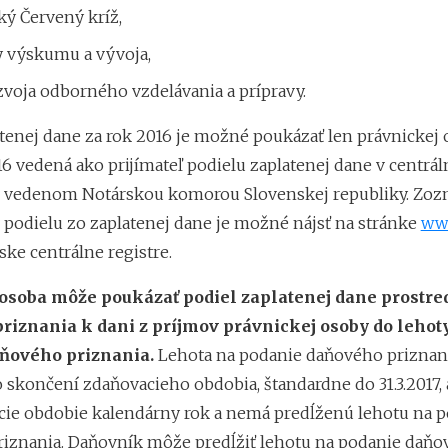
ký Červený kríž,
y výskumu a vývoja,
zvoja odborného vzdelávania a prípravy.
atenej dane za rok 2016 je možné poukázať len právnickej 
016 vedená ako prijímateľ podielu zaplatenej dane v centrá
v vedenom Notárskou komorou Slovenskej republiky. Zo
v podielu zo zaplatenej dane je možné nájsť na stránke
www
ske centrálne registre.
osoba môže poukázať podiel zaplatenej dane prostr
riznania k dani z príjmov právnickej osoby do lehot
ňového priznania.
Lehota na podanie daňového priznani
 skončení zdaňovacieho obdobia, štandardne do 31.3.2017,
ie obdobie kalendárny rok a nemá predĺženú lehotu na 
iznania. Daňovník môže predĺžiť lehotu na podanie daň