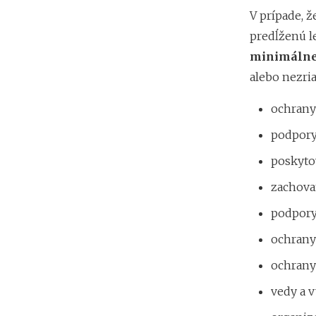
V prípade, 
predĺženú l
minimálne 
alebo nezri
ochrany 
podpory 
poskyto
zachova
podpory
ochrany
ochrany 
vedy a 