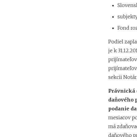
Slovens
subjekt
Fond ro
Podiel zapl
je k 31.12.2
prijímateľo
prijímateľo
sekcii Notár
Právnická 
daňového p
podanie da
mesiacov po
má zdaňovac
daňového pr