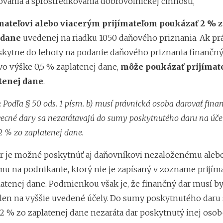
vania a sprostredkovania dobrovoľníckej činnosti,
mateľovi alebo viacerým prijímateľom poukázať 2 % z
 dane
uvedenej na riadku 1050 daňového priznania. Ak pr
kytne do lehoty na podanie daňového priznania finančný
o výške 0,5 % zaplatenej dane,
môže poukázať prijímate
tenej dane
.
:
Podľa § 50 ods. 1 písm. b) musí právnická osoba darovať fina
 vecné dary sa nezarátavajú do sumy poskytnutého daru na úče
 % zo zaplatenej dane.
r je možné poskytnúť aj daňovníkovi nezaloženému aleb
u na podnikanie, ktorý nie je zapísaný v zozname prijím
latenej dane. Podmienkou však je, že finančný dar musí by
len na vyššie uvedené účely. Do sumy poskytnutého daru 
 % zo zaplatenej dane nezaráta dar poskytnutý inej osobe