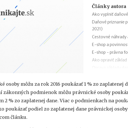
Články autora
Ako vyplniť daňové
Daňové priznanie p
2021)
Cestovné náhrady a
E-shop a povinnost
E-shop - právna fo
Ako opraviť základ
Oprava základu da
roku 2021
13. a 14. plat - zm
ké osoby môžu za rok 2016 poukázať 1 % zo zaplatenej d
Hrubá a čistá mini
í zákonných podmienok môžu právnické osoby poukáz
Aké je účtovné a zd
om 2 % zo zaplatenej dane. Viac o podmienkach na pouk
ko poukázať podiel zo zaplatenej dane právnickej osoby
úcom článku.