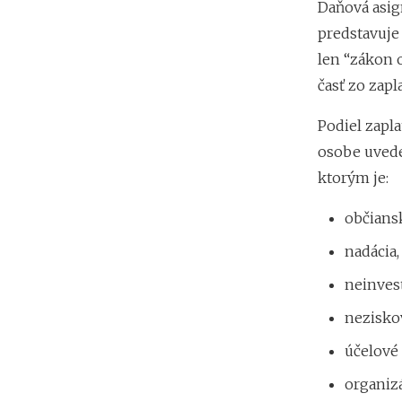
Daňová asig
predstavuje 
len “zákon 
časť zo zap
Podiel zapl
osobe uveden
ktorým je:
občians
nadácia,
neinves
nezisko
účelové 
organiz