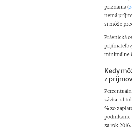
priznania (
o
nemá príjmy
si môže pre
Právnická o
prijímateľov
minimálne 8
Kedy môž
z príjmo
Percentuáln
závisí od to
% zo zaplat
podnikanie 
za rok 2016.