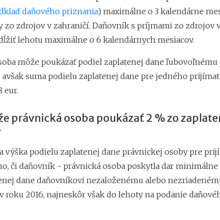
dklad daňového priznania
) maximálne o 3 kalendárne mes
 zo zdrojov v zahraničí. Daňovník s príjmami zo zdrojov v
dĺžiť lehotu maximálne o 6 kalendárnych mesiacov.
soba môže poukázať podiel zaplatenej dane ľubovoľnému
, avšak suma podielu zaplatenej dane pre jedného prijímat
 eur.
e právnická osoba poukázať 2 % zo zaplate
v
a výška podielu zaplatenej dane právnickej osoby pre prij
ho, či daňovník - právnická osoba poskytla dar minimálne 
enej dane daňovníkovi nezaloženému alebo nezriadeném
v roku 2016, najneskôr však do lehoty na podanie daňové