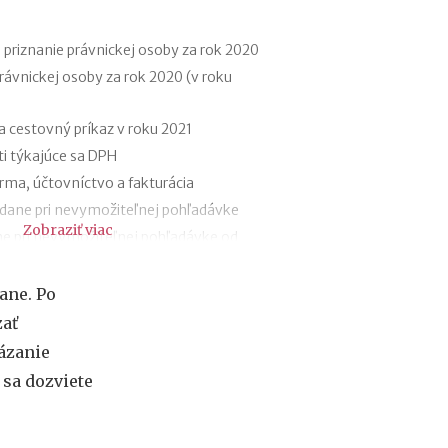
f
i
r
 priznanie právnickej osoby za rok 2020
m
rávnickej osoby za rok 2020 (v roku
e
:
 cestovný príkaz v roku 2021
a
k
i týkajúce sa DPH
ý
rma, účtovníctvo a fakturácia
m
á
 dane pri nevymožiteľnej pohľadávke
Zobraziť viac
s
ne pri nevymožiteľnej pohľadávke od
k
u
eny od roku 2021
t
ane. Po
o
málna mzda v roku 2021 (daň a odvody)
ať
č
aňovacie obdobie firmy v likvidácii?
n
ázanie
ý
 sa dozviete
v
ý
z