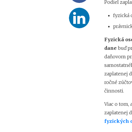
Podiel zapl
fyzická 
právnic
Fyzická os
dane
buď pr
daňovom pri
samostatnéh
zaplatenej d
ročné zúčto
činnosti.
Viac o tom,
zaplatenej 
fyzických o