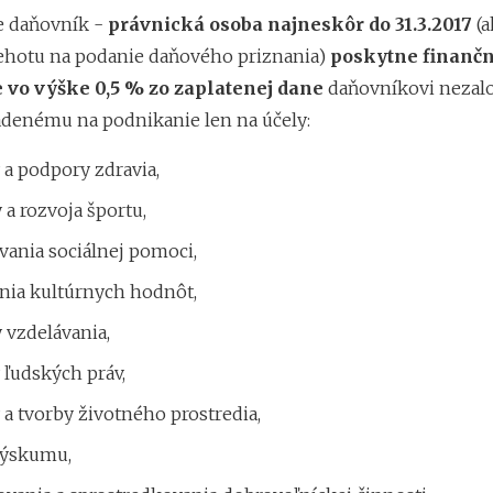
že daňovník -
právnická osoba najneskôr do 31.3.2017
(a
ehotu na podanie daňového priznania)
poskytne finančn
vo výške 0,5 % zo zaplatenej dane
daňovníkovi neza
adenému na podnikanie len na účely:
a podpory zdravia,
a rozvoja športu,
vania sociálnej pomoci,
nia kultúrnych hodnôt,
 vzdelávania,
 ľudských práv,
a tvorby životného prostredia,
výskumu,