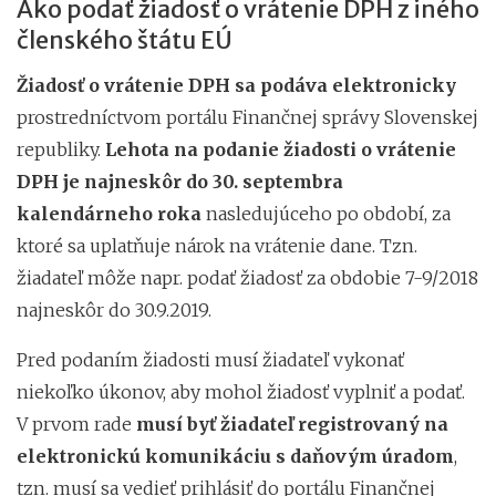
Ako podať žiadosť o vrátenie DPH z iného
členského štátu EÚ
Žiadosť o vrátenie DPH sa podáva elektronicky
prostredníctvom portálu Finančnej správy Slovenskej
republiky.
Lehota na podanie žiadosti o vrátenie
DPH je najneskôr do 30. septembra
kalendárneho roka
nasledujúceho po období, za
ktoré sa uplatňuje nárok na vrátenie dane. Tzn.
žiadateľ môže napr. podať žiadosť za obdobie 7-9/2018
najneskôr do 30.9.2019.
Pred podaním žiadosti musí žiadateľ vykonať
niekoľko úkonov, aby mohol žiadosť vyplniť a podať.
V prvom rade
musí byť žiadateľ registrovaný na
elektronickú komunikáciu s daňovým úradom
,
tzn. musí sa vedieť prihlásiť do portálu Finančnej