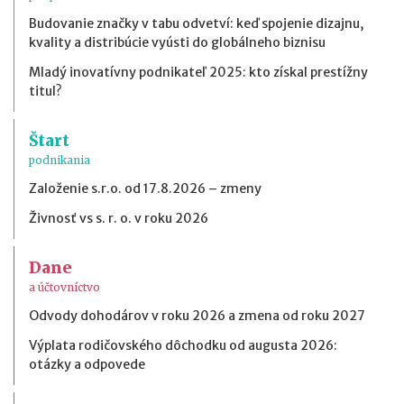
Budovanie značky v tabu odvetví: keď spojenie dizajnu,
kvality a distribúcie vyústi do globálneho biznisu
Mladý inovatívny podnikateľ 2025: kto získal prestížny
titul?
Štart
podnikania
Založenie s.r.o. od 17.8.2026 – zmeny
Živnosť vs s. r. o. v roku 2026
Dane
a účtovníctvo
Odvody dohodárov v roku 2026 a zmena od roku 2027
Výplata rodičovského dôchodku od augusta 2026:
otázky a odpovede