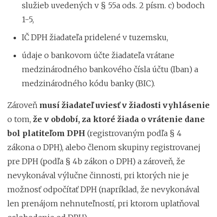
služieb uvedených v § 55a ods. 2 písm. c) bodoch
1-5,
IČ DPH žiadateľa pridelené v tuzemsku,
údaje o bankovom účte žiadateľa vrátane
medzinárodného bankového čísla účtu (Iban) a
medzinárodného kódu banky (BIC).
Zároveň
musí žiadateľ uviesť v žiadosti vyhlásenie
o tom,
že v období, za ktoré žiada o vrátenie dane
bol platiteľom DPH
(registrovaným podľa § 4
zákona o DPH), alebo členom skupiny registrovanej
pre DPH (podľa § 4b zákon o DPH) a zároveň, že
nevykonával výlučne činnosti, pri ktorých nie je
možnosť odpočítať DPH (napríklad, že nevykonával
len prenájom nehnuteľností, pri ktorom uplatňoval