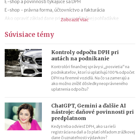
E-shop a povinnosti týkajúce sa DPH
E-shop - právna forma, účtovníctvo a fakturácia
Ako opraviť základ dane pri nevymožiteľnej pohľadávke
Zobraziť viac
Oprava základu dane pri nevymožiteľnej pohľadávke od roku
Súvisiace témy
2021
13. a 14. plat - zmeny od roku 2021
Hrubá a čistá minimálna mzda v roku 2021 (daň a odvody)
Kontroly odpočtu DPH pri
autách na podnikanie
Aké je účtovné a zdaňovacie obdobie firmy v likvidácii?
Kontrolóri finančnej správy si „posvietia“ na
podnikateľov, ktorí si uplatňujú 100 % odpočet
DPH na firemné vozidlá. Na čo sa zamerajú a
ako možno znížiť dôsledky neoprávneného
uplatnenia odpočtu?
ChatGPT, Gemini a ďalšie AI
nástroje: daňové povinnosti pri
predplatnom
Kedy treba odviesť DPH, ako sa rieši
registrácia na daň a čo platí ohľadom zrážkovej
dane či uznateľnosti výdavkov?