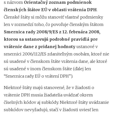
s názvom
Orientačný zoznam podmienok
členských štátov EÚ v oblasti vrátenia DPH
.
Členské štáty si môžu stanoviť vlastné podmienky
len v rozmedzí toho, čo povoľuje členským štátom
Smernica rady 2008/9/ES z 12. februára 2008,
ktorou sa ustanovujú podrobné pravidlá pre
vrátenie dane z pridanej hodnoty
ustanové v
smernici 2006/112/ES zdaniteľným osobám, ktoré nie
sú usadené v členskom štáte vrátenia dane, ale ktoré
sú usadené v inom členskom štáte (ďalej len
“Smernica rady EÚ o vrátení DPH”).
Niektoré štáty majú stanovené, že v žiadosti o
vrátenie DPH musia žiadatelia uvádzať okrem
číselných kódov aj subkódy. Niektoré štáty uvádzanie
subkódov nevyžadujú, stačí v žiadosti uviesť len