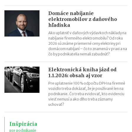
Domáce nabíjanie
elektromobilov z daňového
hľadiska
Ako uplatniť v daňových výdavkoch náklady na
nabíjanie firemného elektromobilu? Od roku
2026 sú známe priemerné ceny elektriny pri
domácom nabíjaní – čo to znamená v praxi a na
čo by podnikatelia nemali zabudnúť?
Elektronická kniha jázd od
1.1.2026: obsah aj vzor
Pre uplatnenie 100 % odpočtu DPH na firemné
vozidlo treba dokázať, že je používané len na
podnikanie. Čo treba evidovať, kto evidenciu
viesť nemusí a ako dlho treba záznamy
uchovať?
Inšpirácia
pre podnikanie