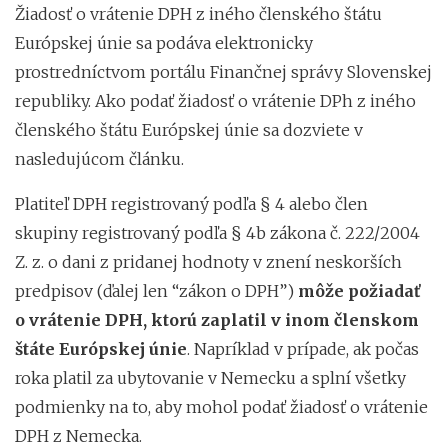
Žiadosť o vrátenie DPH z iného členského štátu
Európskej únie sa podáva elektronicky
prostredníctvom portálu Finančnej správy Slovenskej
republiky. Ako podať žiadosť o vrátenie DPh z iného
členského štátu Európskej únie sa dozviete v
nasledujúcom článku.
Platiteľ DPH registrovaný podľa § 4 alebo člen
skupiny registrovaný podľa § 4b zákona č. 222/2004
Z. z. o dani z pridanej hodnoty v znení neskorších
predpisov (ďalej len “zákon o DPH”)
môže požiadať
o vrátenie DPH, ktorú zaplatil v inom členskom
štáte Európskej únie
. Napríklad v prípade, ak počas
roka platil za ubytovanie v Nemecku a splní všetky
podmienky na to, aby mohol podať žiadosť o vrátenie
DPH z Nemecka.