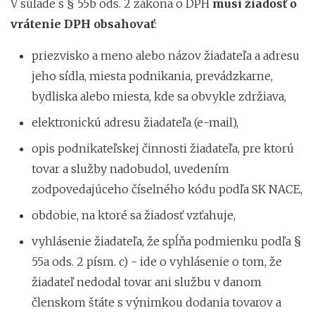
V súlade s § 55b ods. 2 zákona o DPH
musí žiadosť o
vrátenie DPH obsahovať
:
priezvisko a meno alebo názov žiadateľa a adresu
jeho sídla, miesta podnikania, prevádzkarne,
bydliska alebo miesta, kde sa obvykle zdržiava,
elektronickú adresu žiadateľa (e-mail),
opis podnikateľskej činnosti žiadateľa, pre ktorú
tovar a služby nadobudol, uvedením
zodpovedajúceho číselného kódu podľa SK NACE,
obdobie, na ktoré sa žiadosť vzťahuje,
vyhlásenie žiadateľa, že spĺňa podmienku podľa §
55a ods. 2 písm. c) - ide o vyhlásenie o tom, že
žiadateľ nedodal tovar ani službu v danom
členskom štáte s výnimkou dodania tovarov a