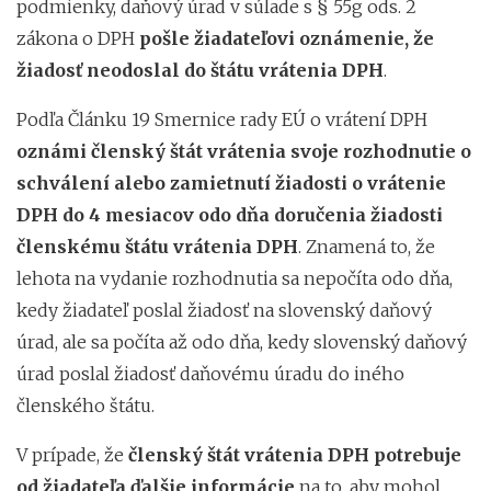
podmienky, daňový úrad v súlade s § 55g ods. 2
zákona o DPH
pošle žiadateľovi oznámenie, že
žiadosť neodoslal do štátu vrátenia DPH
.
Podľa Článku 19 Smernice rady EÚ o vrátení DPH
oznámi členský štát vrátenia svoje rozhodnutie o
schválení alebo zamietnutí žiadosti o vrátenie
DPH do 4 mesiacov odo dňa doručenia žiadosti
členskému štátu vrátenia DPH
. Znamená to, že
lehota na vydanie rozhodnutia sa nepočíta odo dňa,
kedy žiadateľ poslal žiadosť na slovenský daňový
úrad, ale sa počíta až odo dňa, kedy slovenský daňový
úrad poslal žiadosť daňovému úradu do iného
členského štátu.
V prípade, že
členský štát vrátenia DPH potrebuje
od žiadateľa ďalšie informácie
na to, aby mohol