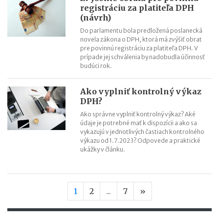
registráciu za platiteľa DPH
(návrh)
Do parlamentu bola predložená poslanecká
novela zákona o DPH, ktorá má zvýšiť obrat
pre povinnú registráciu za platiteľa DPH. V
prípade jej schválenia by nadobudla účinnosť
budúci rok.
Ako vyplniť kontrolný výkaz
DPH?
Ako správne vyplniť kontrolný výkaz? Aké
údaje je potrebné mať k dispozícii a ako sa
vykazujú v jednotlivých častiach kontrolného
výkazu od 1.7.2023? Odpovede a praktické
ukážky v článku.
Nasledujúca stran
1
2
...
7
»