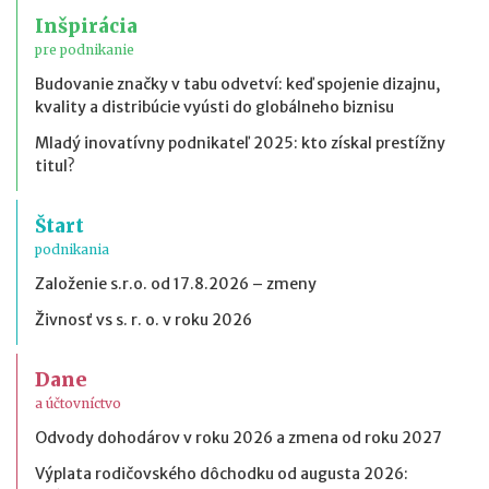
Inšpirácia
pre podnikanie
Budovanie značky v tabu odvetví: keď spojenie dizajnu,
kvality a distribúcie vyústi do globálneho biznisu
Mladý inovatívny podnikateľ 2025: kto získal prestížny
titul?
Štart
podnikania
Založenie s.r.o. od 17.8.2026 – zmeny
Živnosť vs s. r. o. v roku 2026
Dane
a účtovníctvo
Odvody dohodárov v roku 2026 a zmena od roku 2027
Výplata rodičovského dôchodku od augusta 2026: