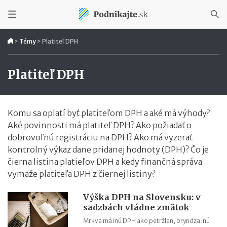
>
Témy
>
Platiteľ DPH
Platiteľ DPH
Komu sa oplatí byť platiteľom DPH a aké má výhody?
Aké povinnosti má platiteľ DPH? Ako požiadať o
dobrovoľnú registráciu na DPH? Ako má vyzerať
kontrolný výkaz dane pridanej hodnoty (DPH)? Čo je
čierna listina platieľov DPH a kedy finančná správa
vymaže platiteľa DPH z čiernej listiny?
Výška DPH na Slovensku: v
sadzbách vládne zmätok
Mrkva má inú DPH ako petržlen, bryndza inú