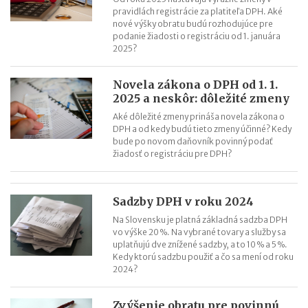
pravidlách registrácie za platiteľa DPH. Aké
nové výšky obratu budú rozhodujúce pre
podanie žiadosti o registráciu od 1. januára
2025?
Novela zákona o DPH od 1. 1.
2025 a neskôr: dôležité zmeny
Aké dôležité zmeny prináša novela zákona o
DPH a od kedy budú tieto zmeny účinné? Kedy
bude po novom daňovník povinný podať
žiadosť o registráciu pre DPH?
Sadzby DPH v roku 2024
Na Slovensku je platná základná sadzba DPH
vo výške 20 %. Na vybrané tovary a služby sa
uplatňujú dve znížené sadzby, a to 10 % a 5 %.
Kedy ktorú sadzbu použiť a čo sa mení od roku
2024?
Zvýšenie obratu pre povinnú