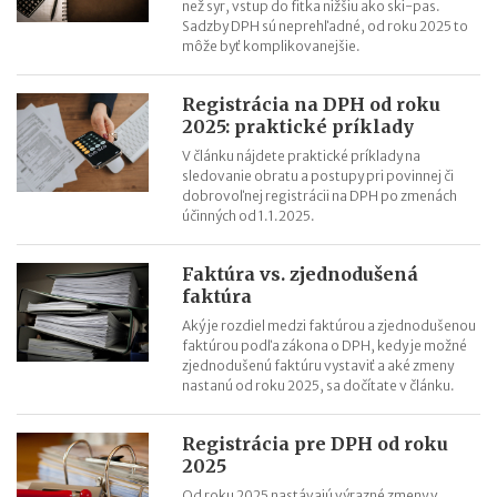
než syr, vstup do fitka nižšiu ako ski-pas.
Sadzby DPH sú neprehľadné, od roku 2025 to
môže byť komplikovanejšie.
Registrácia na DPH od roku
2025: praktické príklady
V článku nájdete praktické príklady na
sledovanie obratu a postupy pri povinnej či
dobrovoľnej registrácii na DPH po zmenách
účinných od 1.1.2025.
Faktúra vs. zjednodušená
faktúra
Aký je rozdiel medzi faktúrou a zjednodušenou
faktúrou podľa zákona o DPH, kedy je možné
zjednodušenú faktúru vystaviť a aké zmeny
nastanú od roku 2025, sa dočítate v článku.
Registrácia pre DPH od roku
2025
Od roku 2025 nastávajú výrazné zmeny v