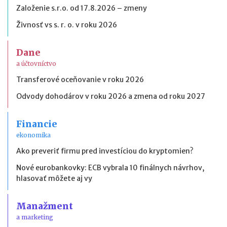
Založenie s.r.o. od 17.8.2026 – zmeny
Živnosť vs s. r. o. v roku 2026
Dane
a účtovníctvo
Transferové oceňovanie v roku 2026
Odvody dohodárov v roku 2026 a zmena od roku 2027
Financie
ekonomika
Ako preveriť firmu pred investíciou do kryptomien?
Nové eurobankovky: ECB vybrala 10 finálnych návrhov,
hlasovať môžete aj vy
Manažment
a marketing