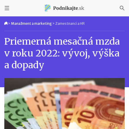
>
Manažment a marketing
>
Zamestnanci a HR
Priemerná mesačná mzda
v roku 2022: vývoj, výška
a dopady