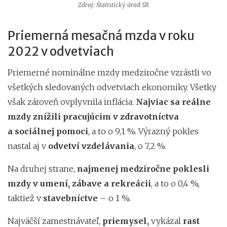
Zdroj: Štatistický úrad SR
Priemerná mesačná mzda v roku
2022 v odvetviach
Priemerné nominálne mzdy medziročne vzrástli vo
všetkých sledovaných odvetviach ekonomiky. Všetky
však zároveň ovplyvnila inflácia.
Najviac sa reálne
mzdy znížili pracujúcim v zdravotníctva
a sociálnej pomoci
, a to o 9,1 %. Výrazný pokles
nastal aj v
odvetví vzdelávania
, o 7,2 %.
Na druhej strane,
najmenej medziročne poklesli
mzdy v umení, zábave a rekreácii
, a to o 0,4 %,
taktiež v
stavebníctve
– o 1 %.
Najväčší zamestnávateľ,
priemysel,
vykázal
rast