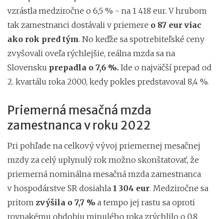
vzrástla medziročne o 6,5 % - na 1 418 eur. V hrubom
tak zamestnanci dostávali v priemere
o 87 eur viac
ako rok pred tým
. No keďže sa spotrebiteľské ceny
zvyšovali oveľa rýchlejšie, reálna mzda sa na
Slovensku
prepadla o 7,6 %.
Ide o najväčší prepad od
2. kvartálu roka 2000, kedy pokles predstavoval 8,4 %.
Priemerná mesačná mzda
zamestnanca v roku 2022
Pri pohľade na celkový vývoj priemernej mesačnej
mzdy za celý uplynulý rok možno skonštatovať, že
priemerná nominálna mesačná mzda zamestnanca
v hospodárstve SR dosiahla
1 304 eur
. Medziročne sa
pritom
zvýšila o 7,7 %
a tempo jej rastu sa oproti
rovnakému obdobiu minulého roka zrýchlilo o 0,8