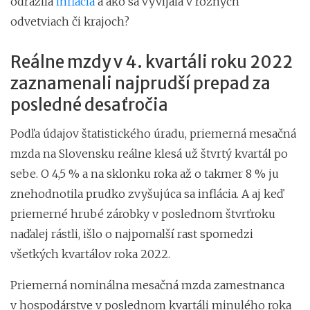
odrazila
inflácia
a ako sa vyvíjala v rôznych
odvetviach či krajoch?
Reálne mzdy v 4. kvartáli roku 2022
zaznamenali najprudší prepad za
posledné desaťročia
Podľa údajov štatistického úradu, priemerná mesačná
mzda na Slovensku reálne klesá už štvrtý kvartál po
sebe. O 4,5 % a na sklonku roka až o takmer 8 % ju
znehodnotila prudko zvyšujúca sa inflácia. A aj keď
priemerné hrubé zárobky v poslednom štvrťroku
naďalej rástli, išlo o najpomalší rast spomedzi
všetkých kvartálov roka 2022.
Priemerná nominálna mesačná mzda zamestnanca
v hospodárstve v poslednom kvartáli minulého roka