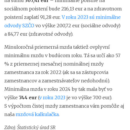
na sumu
307,41 eur
– minimálne poistné na
sociálnom poistení bude 216,13 eur a na zdravotnom
poistení zaplatí 91,28 eur.
V roku 2023 sú minimálne
odvody SZČO
vo výške 200,72 eur (sociálne odvody)
a 84,77 eur (zdravotné odvody).
Minuloročná priemerná mzda taktiež ovplyvní
minimálnu mzdu v budúcom roku. Tá sa určí ako 57
% z priemernej mesačnej nominálnej mzdy
zamestnanca za rok 2022 (ak sa sa zástupcovia
zamestnancov a zamestnávateľov nedohodnú).
Minimálna mzda v roku 2024 by tak mala byť vo
výške
744 eur
(
v roku 2023
je vo výške 700 eur).
S výpočtom čistej mzdy zamestnanca vám pomôže aj
naša
mzdová kalkulačka
.
Zdroj: Štatistický úrad SR