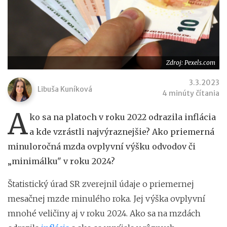
Zdroj: Pexels.com
3.3.2023
Libuša Kuníková
4 minúty čítania
A
ko sa na platoch v roku 2022 odrazila inflácia
a kde vzrástli najvýraznejšie? Ako priemerná
minuloročná mzda ovplyvní výšku odvodov či
„minimálku" v roku 2024?
Štatistický úrad SR zverejnil údaje o priemernej
mesačnej mzde minulého roka. Jej výška ovplyvní
mnohé veličiny aj v roku 2024. Ako sa na mzdách