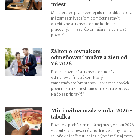
plánovanie cesty
miest
ChatGPT, Gemini a ďalšie AI nástroje: daňové povinnosti pri
Ministerstvo práce zverejnilo metodiku, ktorá
predplatnom
má zamestnávateľom pomôcť nastaviť
objektívne a transparentné hodnotenie
pracovných miest. Čo prináša a na čo si dať
pozor?
Zákon o rovnakom
odmeňovaní mužov a žien od
7.6.2026
Posilniť rovnosť a transparentnosť v
odmeňovaní má zákon, ktorý
zamestnávateľom stanovuje viacero nových
povinností a zamestnancom rozširuje práva.
Na čo sa pripraviť?
Minimálna mzda v roku 2026 -
tabuľka
Pozrite si prehľad minimálnej mzdy v roku 2026
v tabuľkách: mesačné a hodinové sumy, podľa
stupňov náročnosti práce, výpočet čistej mzdy