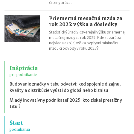
či ceny práce.
Priemerná mesačná mzda za
rok 2025: výška a dôsledky
Štatistický úrad SR zverejnil výšku priemernej
mesačnej mzdy za rok 2025. Kde sa zarába
najviac a ako jej výška ovplyvní minimálnu
mzdu či odvody v roku 2027?
Inšpirácia
pre podnikanie
Budovanie značky v tabu odvetví: keď spojenie dizajnu,
kvality a distribúcie vyústi do globálneho biznisu
Mladý inovatívny podnikateľ 2025: kto získal prestížny
titul?
Štart
podnikania