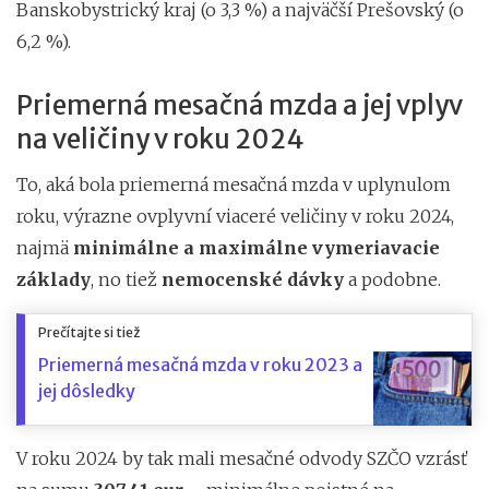
Banskobystrický kraj (o 3,3 %) a najväčší Prešovský (o
6,2 %).
Priemerná mesačná mzda a jej vplyv
na veličiny v roku 2024
To, aká bola priemerná mesačná mzda v uplynulom
roku, výrazne ovplyvní viaceré veličiny v roku 2024,
najmä
minimálne a maximálne vymeriavacie
základy
, no tiež
nemocenské dávky
a podobne.
Prečítajte si tiež
Priemerná mesačná mzda v roku 2023 a
jej dôsledky
V roku 2024 by tak mali mesačné odvody SZČO vzrásť