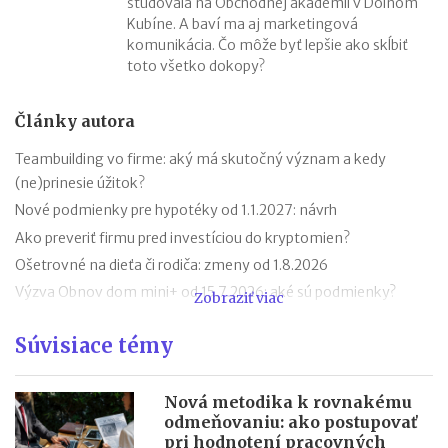
študovala na Obchodnej akadémii v Dolnom
Kubíne. A baví ma aj marketingová
komunikácia. Čo môže byť lepšie ako skĺbiť
toto všetko dokopy?
Články autora
Teambuilding vo firme: aký má skutočný význam a kedy
(ne)prinesie úžitok?
Nové podmienky pre hypotéky od 1.1.2027: návrh
Ako preveriť firmu pred investíciou do kryptomien?
Ošetrovné na dieťa či rodiča: zmeny od 1.8.2026
Výzva Obnov dom mini+ od 15.7.2026: aké sú podmienky?
Zobraziť viac
Novela zákona o ochrane pred legalizáciou príjmov z trestnej
Súvisiace témy
činnosti (AML zákon)
Minimálny dôchodok v roku 2027
Sviatok sv. Cyrila a Metoda 2026 už bez zatvorených obchodov
Nová metodika k rovnakému
odmeňovaniu: ako postupovať
Nabíjanie elektromobilu v zahraničí: roaming, aplikácie,
pri hodnotení pracovných