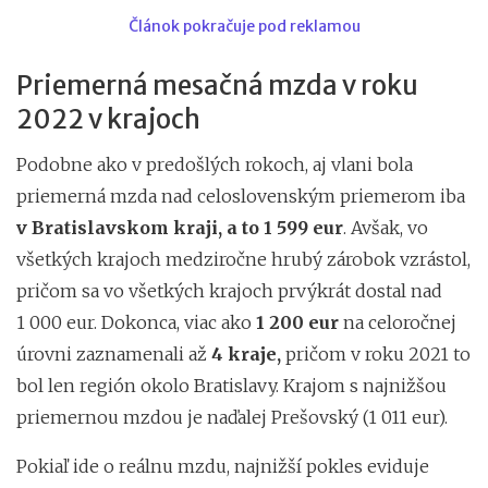
Článok pokračuje pod reklamou
Priemerná mesačná mzda v roku
2022 v krajoch
Podobne ako v predošlých rokoch, aj vlani bola
priemerná mzda nad celoslovenským priemerom iba
v Bratislavskom kraji, a to 1 599 eur
. Avšak, vo
všetkých krajoch medziročne hrubý zárobok vzrástol,
pričom sa vo všetkých krajoch prvýkrát dostal nad
1 000 eur. Dokonca, viac ako
1 200 eur
na celoročnej
úrovni zaznamenali až
4 kraje,
pričom v roku 2021 to
bol len región okolo Bratislavy. Krajom s najnižšou
priemernou mzdou je naďalej Prešovský (1 011 eur).
Pokiaľ ide o reálnu mzdu, najnižší pokles eviduje