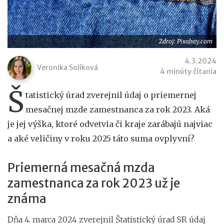
Zdroj: Pixabay.com
4.3.2024
Veronika Solíková
4 minúty čítania
Š
tatistický úrad zverejnil údaj o priemernej
mesačnej mzde zamestnanca za rok 2023. Aká
je jej výška, ktoré odvetvia či kraje zarábajú najviac
a aké veličiny v roku 2025 táto suma ovplyvní?
Priemerná mesačná mzda
zamestnanca za rok 2023 už je
známa
Dňa 4. marca 2024 zverejnil Štatistický úrad SR údaj