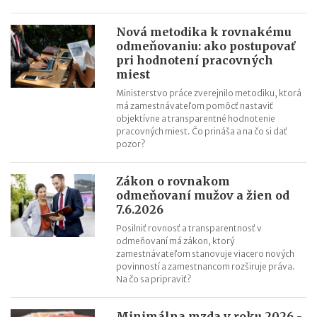
Nová metodika k rovnakému
odmeňovaniu: ako postupovať
pri hodnotení pracovných
miest
Ministerstvo práce zverejnilo metodiku, ktorá
má zamestnávateľom pomôcť nastaviť
objektívne a transparentné hodnotenie
pracovných miest. Čo prináša a na čo si dať
pozor?
Zákon o rovnakom
odmeňovaní mužov a žien od
7.6.2026
Posilniť rovnosť a transparentnosť v
odmeňovaní má zákon, ktorý
zamestnávateľom stanovuje viacero nových
povinností a zamestnancom rozširuje práva.
Na čo sa pripraviť?
Minimálna mzda v roku 2026 -