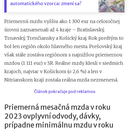
automatického vzorca: zmení sa?
Priemernú mzdu vyššiu ako 1 300 eur na celoročnej
úrovni zaznamenali až 4 kraje – Bratislavský,
Trnavský, Trenčiansky a Košický kraj. Rok predtým to
bol len región okolo hlavného mesta. Prešovský kraj
však stále zostáva regiónom s najnižšou priemernou
mzdou (1 111 eur) v SR. Reálne mzdy klesli v siedmich
krajoch, najviac v Košickom (o 2,6 %) a len v
Nitrianskom kraji zostala reálna mzda nezmenená.
Článok pokračuje pod reklamou
Priemerná mesačná mzda v roku
2023 ovplyvní odvody, dávky,
prípadne minimálnu mzdu v roku