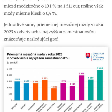
miezd medziročne o 10,1 % na 1 511 eur, reálne však
mzdy mierne klesli o 0,4 %.
Jednotlivé sumy priemernej mesačnej mzdy v roku
2023 v odvetviach s najvyššou zamestnanosťou
znázorňuje nasledujúci graf.