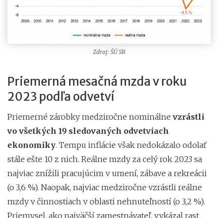
Zdroj: ŠÚ SR
Priemerná mesačná mzda v roku
2023 podľa odvetví
Priemerné zárobky medziročne nominálne
vzrástli
vo všetkých 19 sledovaných odvetviach
ekonomiky
. Tempu inflácie však nedokázalo odolať
stále ešte 10 z nich. Reálne mzdy za celý rok 2023 sa
najviac znížili pracujúcim v umení, zábave a rekreácii
(o 3,6 %). Naopak, najviac medziročne vzrástli reálne
mzdy v činnostiach v oblasti nehnuteľností (o 3,2 %).
Priemysel, ako najväčší zamestnávateľ, vykázal rast