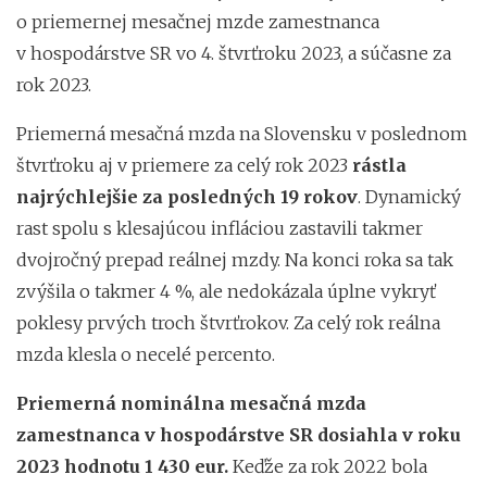
o priemernej mesačnej mzde zamestnanca
v hospodárstve SR vo 4. štvrťroku 2023, a súčasne za
rok 2023.
Priemerná mesačná mzda na Slovensku v poslednom
štvrťroku aj v priemere za celý rok 2023
rástla
najrýchlejšie za posledných 19 rokov
. Dynamický
rast spolu s klesajúcou infláciou zastavili takmer
dvojročný prepad reálnej mzdy. Na konci roka sa tak
zvýšila o takmer 4 %, ale nedokázala úplne vykryť
poklesy prvých troch štvrťrokov. Za celý rok reálna
mzda klesla o necelé percento.
Priemerná nominálna mesačná mzda
zamestnanca v hospodárstve SR dosiahla v roku
2023 hodnotu 1 430 eur.
Keďže za rok 2022 bola