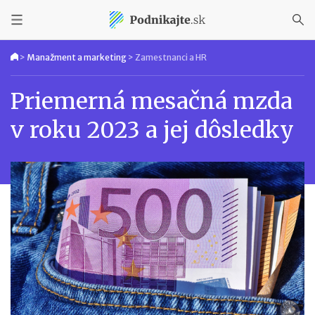
>
Manažment a marketing
>
Zamestnanci a HR
Priemerná mesačná mzda
v roku 2023 a jej dôsledky