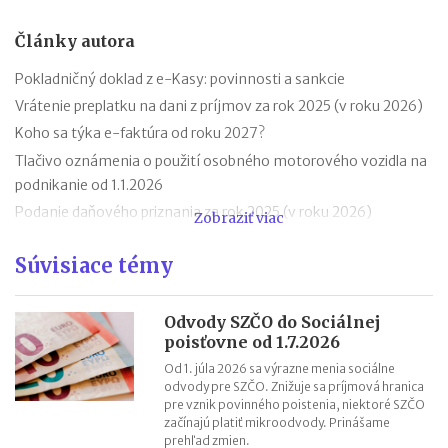
Články autora
Pokladničný doklad z e-Kasy: povinnosti a sankcie
Vrátenie preplatku na dani z príjmov za rok 2025 (v roku 2026)
Koho sa týka e-faktúra od roku 2027?
Tlačivo oznámenia o použití osobného motorového vozidla na
podnikanie od 1.1.2026
Podanie daňového priznania za rok 2025 (v roku 2026)
Zobraziť viac
Zmeny v evidencii tržieb od roku 2026
Súvisiace témy
Stravné (diéty) od 1.12.2025
Zmeny v sociálnom poistení SZČO od 1.1.2026
Odvodová odpočítateľná položka z príjmu trénerov od 1.1.2026
Odvody SZČO do Sociálnej
poisťovne od 1.7.2026
11 mýtov o dôchodkoch
Od 1. júla 2026 sa výrazne menia sociálne
odvody pre SZČO. Znižuje sa príjmová hranica
pre vznik povinného poistenia, niektoré SZČO
začínajú platiť mikroodvody. Prinášame
prehľad zmien.