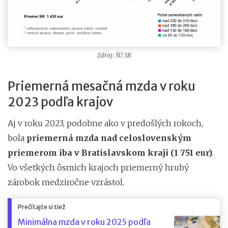
Zdroj: ŠÚ SR
Priemerná mesačná mzda v roku
2023 podľa krajov
Aj v roku 2023, podobne ako v predošlých rokoch,
bola
priemerná mzda nad celoslovenským
priemerom iba v Bratislavskom kraji (1 751 eur)
.
Vo všetkých ôsmich krajoch priemerný hrubý
zárobok medziročne vzrástol.
Prečítajte si tiež
Minimálna mzda v roku 2025 podľa