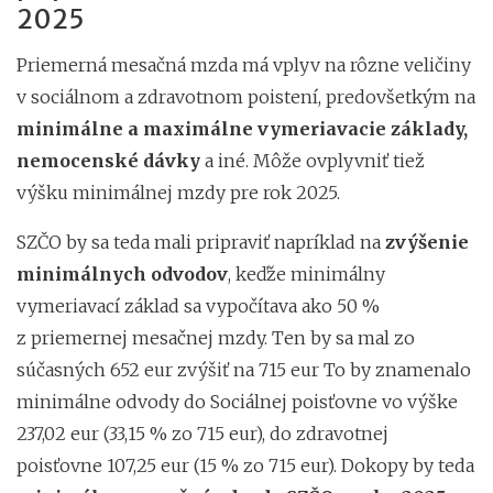
2025
Priemerná mesačná mzda má vplyv na rôzne veličiny
v sociálnom a zdravotnom poistení, predovšetkým na
minimálne a maximálne vymeriavacie základy,
nemocenské dávky
a iné. Môže ovplyvniť tiež
výšku minimálnej mzdy pre rok 2025.
SZČO by sa teda mali pripraviť napríklad na
zvýšenie
minimálnych odvodov
, keďže minimálny
vymeriavací základ sa vypočítava ako 50 %
z priemernej mesačnej mzdy. Ten by sa mal zo
súčasných 652 eur zvýšiť na 715 eur To by znamenalo
minimálne odvody do Sociálnej poisťovne vo výške
237,02 eur (33,15 % zo 715 eur), do zdravotnej
poisťovne 107,25 eur (15 % zo 715 eur). Dokopy by teda