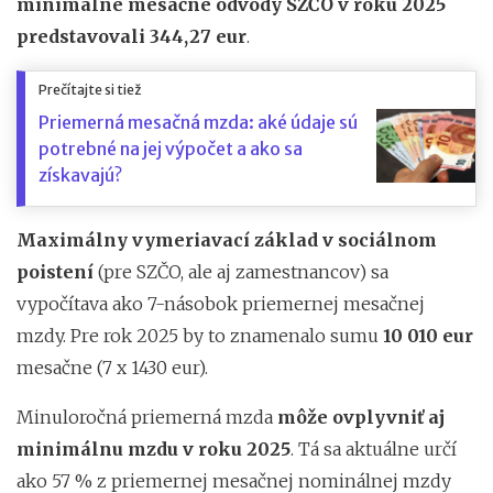
minimálne mesačné odvody SZČO v roku 2025
predstavovali 344,27 eur
.
Prečítajte si tiež
Priemerná mesačná mzda: aké údaje sú
potrebné na jej výpočet a ako sa
získavajú?
Maximálny vymeriavací základ v sociálnom
poistení
(pre SZČO, ale aj zamestnancov) sa
vypočítava ako 7-násobok priemernej mesačnej
mzdy. Pre rok 2025 by to znamenalo sumu
10 010 eur
mesačne (7 x 1430 eur).
Minuloročná priemerná mzda
môže ovplyvniť aj
minimálnu mzdu v roku 2025
. Tá sa aktuálne určí
ako 57 % z priemernej mesačnej nominálnej mzdy