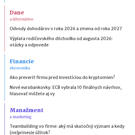
Dane
a účtovníctvo
Odvody dohodárov v roku 2026 a zmena od roku 2027
Výplata rodičovského dôchodku od augusta 2026:
otázky a odpovede
Financie
ekonomika
Ako preveriť firmu pred investíciou do kryptomien?
Nové eurobankovky: ECB vybrala 10 finálnych návrhov,
hlasovať môžete aj vy
Manažment
a marketing
Teambuilding vo firme: aký má skutočný význam a kedy
(ne)prinesie úžitok?