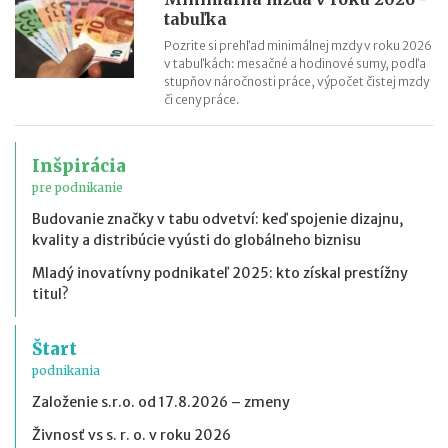
tabuľka
Pozrite si prehľad minimálnej mzdy v roku 2026
v tabuľkách: mesačné a hodinové sumy, podľa
stupňov náročnosti práce, výpočet čistej mzdy
či ceny práce.
Inšpirácia
pre podnikanie
Budovanie značky v tabu odvetví: keď spojenie dizajnu,
kvality a distribúcie vyústi do globálneho biznisu
Mladý inovatívny podnikateľ 2025: kto získal prestížny
titul?
Štart
podnikania
Založenie s.r.o. od 17.8.2026 – zmeny
Živnosť vs s. r. o. v roku 2026