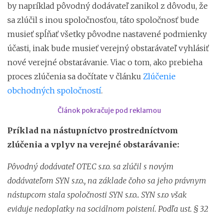
by napríklad pôvodný dodávateľ zanikol z dôvodu, že
sa zlúčil s inou spoločnosťou, táto spoločnosť bude
musieť spĺňať všetky pôvodne nastavené podmienky
účasti, inak bude musieť verejný obstarávateľ vyhlásiť
nové verejné obstarávanie. Viac o tom, ako prebieha
proces zlúčenia sa dočítate v článku
Zlúčenie
obchodných spoločností
.
Článok pokračuje pod reklamou
Príklad na nástupníctvo prostredníctvom
zlúčenia a vplyv na verejné obstarávanie:
Pôvodný dodávateľ OTEC s.r.o. sa zlúčil s novým
dodávateľom SYN s.r.o., na základe čoho sa jeho právnym
nástupcom stala spoločnosti SYN s.r.o.. SYN s.r.o však
eviduje nedoplatky na sociálnom poistení. Podľa ust. § 32