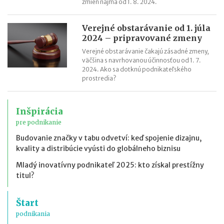
zmien najmä od 1. 8. 2024.
Verejné obstarávanie od 1. júla
2024 – pripravované zmeny
Verejné obstarávanie čakajú zásadné zmeny,
väčšina s navrhovanou účinnosťou od 1. 7.
2024. Ako sa dotknú podnikateľského
prostredia?
Inšpirácia
pre podnikanie
Budovanie značky v tabu odvetví: keď spojenie dizajnu,
kvality a distribúcie vyústi do globálneho biznisu
Mladý inovatívny podnikateľ 2025: kto získal prestížny
titul?
Štart
podnikania