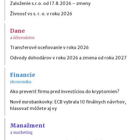
Založenie s.r.o. od 17.8.2026 – zmeny
Živnosť vs s. r. o. v roku 2026
Dane
a účtovníctvo
Transferové oceňovanie v roku 2026
Odvody dohodárov v roku 2026 a zmena od roku 2027
Financie
ekonomika
Ako preveriť firmu pred investíciou do kryptomien?
Nové eurobankovky: ECB vybrala 10 finálnych návrhov,
hlasovať môžete aj vy
Manažment
a marketing