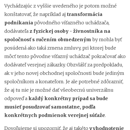
Vychádzajúc z vyššie uvedeného je potom možné
konštatovať, že napríklad aj
transformácia
podnikania
pôvodného víťazného uchádzača,
dodávateľa
z fyzickej osoby - živnostníka na
spoločnosť s ručením obmedzeným
by mohla byť
posúdená ako taká zmena zmluvy, pri ktorej bude
môcť tento pôvodne víťazný uchádzač pokračovať ako
dodávateľ verejnej zákazky. Obzvlášť za predpokladu,
ak v jeho novej obchodnej spoločnosti bude jediným
spoločníkom a konateľom. Je ale potrebné zdôrazniť,
že aj tu nie je možné dať všeobecnú univerzálnu
odpoveď a
každý konkrétny prípad sa bude
musieť posudzovať samostatne, podľa
konkrétnych podmienok verejnej súťaže
.
Dovoľujeme si upozorniť, že aj takéto
vyhodnotenie