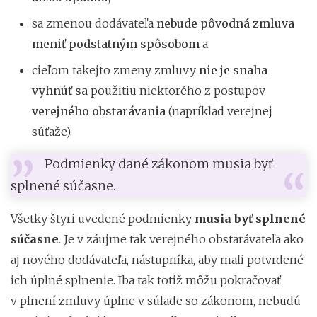
sa zmenou dodávateľa
nebude pôvodná zmluva
meniť podstatným spôsobom
a
cieľom takejto zmeny zmluvy
nie je snaha
vyhnúť sa
použitiu niektorého z postupov
verejného obstarávania
(napríklad verejnej
súťaže).
Podmienky dané zákonom musia byť
splnené súčasne.
Všetky štyri uvedené podmienky
musia byť splnené
súčasne
. Je v záujme tak verejného obstarávateľa ako
aj nového dodávateľa, nástupníka, aby mali potvrdené
ich úplné splnenie. Iba tak totiž môžu pokračovať
v plnení zmluvy úplne v súlade so zákonom, nebudú