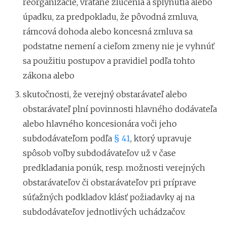
reorganizácie, vrátane zlúčenia a splynutia alebo
úpadku, za predpokladu, že pôvodná zmluva,
rámcová dohoda alebo koncesná zmluva sa
podstatne nemení a cieľom zmeny nie je vyhnúť
sa použitiu postupov a pravidiel podľa tohto
zákona alebo
skutočnosti, že verejný obstarávateľ alebo
obstarávateľ plní povinnosti hlavného dodávateľa
alebo hlavného koncesionára voči jeho
subdodávateľom podľa
§ 41
, ktorý upravuje
spôsob voľby subdodávateľov už v čase
predkladania ponúk, resp. možnosti verejných
obstarávateľov či obstarávateľov pri príprave
súťažných podkladov klásť požiadavky aj na
subdodávateľov jednotlivých uchádzačov.