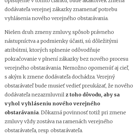
opisujeme v tomto článku, bude akákoľvek zmena
dodávateľa verejnej zákazky znamenať potrebu
vyhlásenia nového verejného obstarávania.
Nielen druh zmeny zmluvy, spôsob právneho
nástupníctva a podmienky účasti, sú dôležitými
atribútmi, ktorých splnenie odôvodňuje
pokračovanie v plnení zákazky bez nového procesu
verejného obstarávania. Nemožno opomenúť aj cieľ,
s akým k zmene dodávateľa dochádza. Verejný
obstarávateľ bude musieť vedieť preukázať, že nového
dodávateľa nezazmluvnil
z toho dôvodu, aby sa
vyhol vyhláseniu nového verejného
obstarávania
. Dôkazná povinnosť totiž pri zmene
zmluvy vždy zostáva na ramenách verejného
obstarávateľa, resp. obstarávateľa.