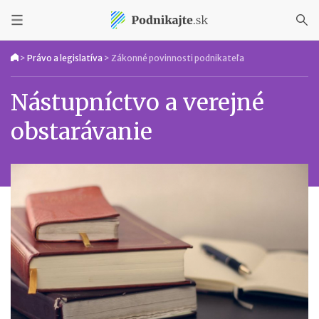
>
Právo a legislatíva
>
Zákonné povinnosti podnikateľa
Nástupníctvo a verejné
obstarávanie