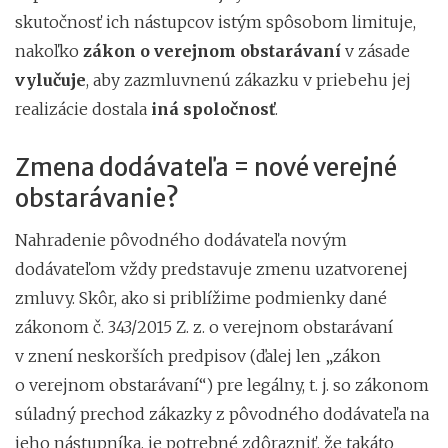
skutočnosť ich nástupcov istým spôsobom limituje,
nakoľko
zákon o verejnom obstarávaní
v zásade
vylučuje
, aby zazmluvnenú zákazku v priebehu jej
realizácie dostala
iná spoločnosť
.
Zmena dodávateľa = nové verejné
obstarávanie?
Nahradenie pôvodného dodávateľa novým
dodávateľom vždy predstavuje zmenu uzatvorenej
zmluvy. Skôr, ako si priblížime podmienky dané
zákonom č. 343/2015 Z. z. o verejnom obstarávaní
v znení neskorších predpisov (ďalej len „zákon
o verejnom obstarávaní“) pre legálny, t. j. so zákonom
súladný prechod zákazky z pôvodného dodávateľa na
jeho nástupníka, je potrebné zdôrazniť, že takáto