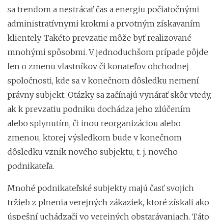
sa trendom a nestrácať čas a energiu počiatočnými
administratívnymi krokmi a prvotným získavaním
klientely. Takéto prevzatie môže byť realizované
mnohými spôsobmi. V jednoduchšom prípade pôjde
len o zmenu vlastníkov či konateľov obchodnej
spoločnosti, kde sa v konečnom dôsledku nemení
právny subjekt. Otázky sa začínajú vynárať skôr vtedy,
ak k prevzatiu podniku dochádza jeho zlúčením
alebo splynutím, či inou reorganizáciou alebo
zmenou, ktorej výsledkom bude v konečnom
dôsledku vznik nového subjektu, t. j. nového
podnikateľa.
Mnohé podnikateľské subjekty majú časť svojich
tržieb z plnenia verejných zákaziek, ktoré získali ako
úspešní uchádzači vo verejných obstarávaniach. Táto