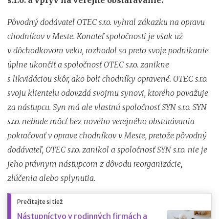
Pôvodný dodávateľ OTEC s.r.o. vyhral zákazku na opravu
chodníkov v Meste. Konateľ spoločnosti je však už
v dôchodkovom veku, rozhodol sa preto svoje podnikanie
úplne ukončiť a spoločnosť OTEC s.r.o. zanikne
s likvidáciou skôr, ako boli chodníky opravené. OTEC s.r.o.
svoju klientelu odovzdá svojmu synovi, ktorého považuje
za nástupcu. Syn má ale vlastnú spoločnosť SYN s.r.o. SYN
s.r.o. nebude môcť bez nového verejného obstarávania
pokračovať v oprave chodníkov v Meste, pretože pôvodný
dodávateľ, OTEC s.r.o. zanikol a spoločnosť SYN s.r.o. nie je
jeho právnym nástupcom z dôvodu reorganizácie,
zlúčenia alebo splynutia.
Prečítajte si tiež
Nástupníctvo v rodinných firmách a