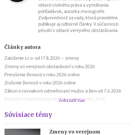
oblasti civilného práva a vymáhania
pohľadávok, autorka monografie
Zodpovednosť za vady, ktorá pravidelne
publikuje aj odborné články. V súčasnosti
pôsobí v oblasti verejného obstarávania.
Články autora
Založenie s.r.o. od 17.8.2026 – zmeny
Zmeny vo verejnom obstarávaní v roku 2026
Prerušenie živnosti v roku 2026 online
Zrušenie živnosti v roku 2026 online
Zákon o rovnakom odmeňovaní mužov a žien od 7.6.2026
Dohoda o brigádnickej práci študentov v roku 2026
Zobraziť viac
Dohoda o vykonaní práce a dohoda o pracovnej činnosti v roku
Súvisiace témy
2026
Založenie a vznik s.r.o. v roku 2026
Založenie živnosti v roku 2026
Zmeny vo verejnom