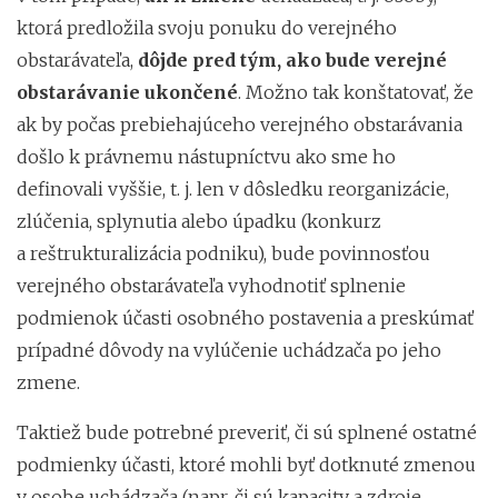
ktorá predložila svoju ponuku do verejného
obstarávateľa,
dôjde pred tým, ako bude verejné
obstarávanie ukončené
. Možno tak konštatovať, že
ak by počas prebiehajúceho verejného obstarávania
došlo k právnemu nástupníctvu ako sme ho
definovali vyššie, t. j. len v dôsledku reorganizácie,
zlúčenia, splynutia alebo úpadku (konkurz
a reštrukturalizácia podniku), bude povinnosťou
verejného obstarávateľa vyhodnotiť splnenie
podmienok účasti osobného postavenia a preskúmať
prípadné dôvody na vylúčenie uchádzača po jeho
zmene.
Taktiež bude potrebné preveriť, či sú splnené ostatné
podmienky účasti, ktoré mohli byť dotknuté zmenou
v osobe uchádzača (napr. či sú kapacity a zdroje