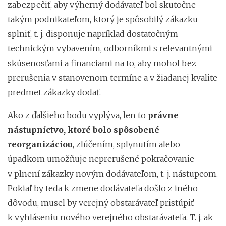
zabezpečiť, aby výherný dodávateľ bol skutočne
takým podnikateľom, ktorý je spôsobilý zákazku
splniť, t. j. disponuje napríklad dostatočným
technickým vybavením, odborníkmi s relevantnými
skúsenosťami a financiami na to, aby mohol bez
prerušenia v stanovenom termíne a v žiadanej kvalite
predmet zákazky dodať.
Ako z ďalšieho bodu vyplýva, len to
právne
nástupníctvo, ktoré bolo spôsobené
reorganizáciou
, zlúčením, splynutím alebo
úpadkom umožňuje neprerušené pokračovanie
v plnení zákazky novým dodávateľom, t. j. nástupcom.
Pokiaľ by teda k zmene dodávateľa došlo z iného
dôvodu, musel by verejný obstarávateľ pristúpiť
k vyhláseniu nového verejného obstarávateľa. T. j. ak