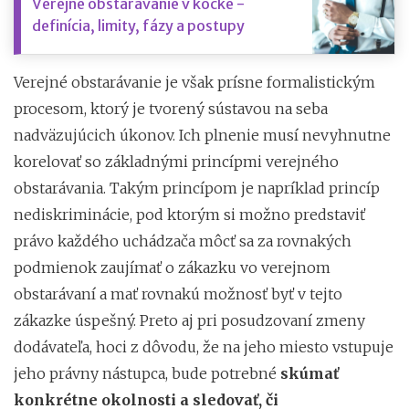
Verejné obstarávanie v kocke -
definícia, limity, fázy a postupy
Verejné obstarávanie je však prísne formalistickým
procesom, ktorý je tvorený sústavou na seba
nadväzujúcich úkonov. Ich plnenie musí nevyhnutne
korelovať so základnými princípmi verejného
obstarávania. Takým princípom je napríklad princíp
nediskriminácie, pod ktorým si možno predstaviť
právo každého uchádzača môcť sa za rovnakých
podmienok zaujímať o zákazku vo verejnom
obstarávaní a mať rovnakú možnosť byť v tejto
zákazke úspešný. Preto aj pri posudzovaní zmeny
dodávateľa, hoci z dôvodu, že na jeho miesto vstupuje
jeho právny nástupca, bude potrebné
skúmať
konkrétne okolnosti a sledovať, či