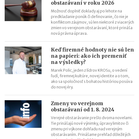
obstarávaní v roku 2026
Prekážky v práci pri sprevádzaní rodinného príslušníka od
Možnosť doplniť doklady aj po lehote na
1.1.2026
predkladanie ponúk či definovanie, čo nie je
konfliktom záujmov, sú len niektoré z viacerých
zmien vo verejnom obstarávaní, ktoré prináša
nová právna úprava.
Keď firemné hodnoty nie sú len
na papieri: ako ich premeniť
na výsledky?
Marek Polic, jeden z lídrov KROSu, o vedení
ľudí, firemnej kultúre, novej identite a o tom,
ako sa spoločnosť s bohatou históriou posúva
do novej éry.
Zmeny vo verejnom
obstarávaní od 1. 8. 2024
Verejné obstarávanie prešlo dvoma novelami.
Tie prinášajú nové výnimky, úpravy limitov či
zmenu pri výkone dohľadu nad verejným
obstarávaním. Prinášame prehľad dôležitých