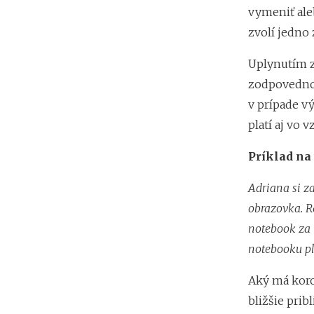
vymeniť aleb
zvolí jedno
Uplynutím z
zodpovednost
v prípade v
platí aj vo 
Príklad na 
Adriana si z
obrazovka. R
notebook za 
notebooku pl
Aký má kor
bližšie pri