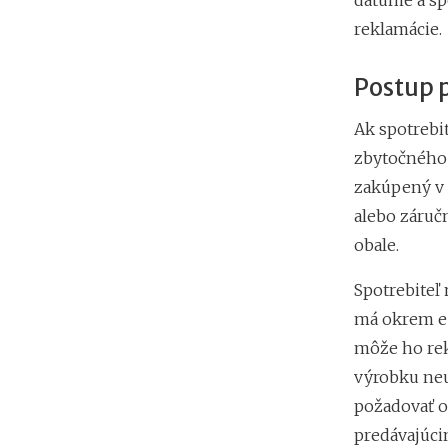
dátume a sp
reklamácie.
Postup p
Ak spotrebit
zbytočného 
zakúpený v 
alebo záruč
obale.
Spotrebiteľ 
má okrem e-
môže ho rek
výrobku neu
požadovať o
predávajúci