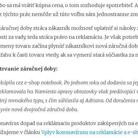
o sa má vrátiť kúpna cena, o tom rozhoduje spotrebiteľ. A
 z týchto práv, nemôže už túto voľbu sám jednostranne zm
áručnej doby stráca zákazník možnosť uplatniť si nároky 
i za vady, teda stráca právo na reklamáciu. Je však potre
ýmeny tovaru začína plynúť zákazníkovi nová záručná doba
vzťahu k časti tovaru vtedy, ak sa vymení stará súčiastka za 
trvanie záručnej doby:
akúpila cez e-shop notebook. Po jednom roku od dodania sa je
eklamovala ho. Namiesto opravy obrazovky však predávajúci
iný rovnakého typu, s čím súhlasila aj Adriana. Od doručenia
ynie nová dvojročná záručná doba.
onavírus dopad na reklámaciu produktov zakúpených na 
bližujeme v článku
Vplyv koronavírusu na reklamácie a e-sh