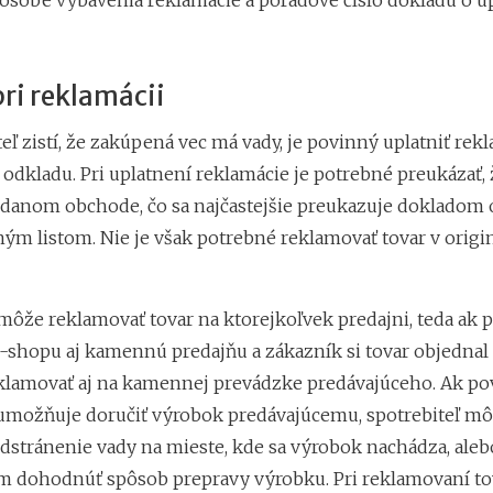
ôsobe vybavenia reklamácie a poradové číslo dokladu o u
ri reklamácii
eľ zistí, že zakúpená vec má vady, je povinný uplatniť rek
odkladu. Pri uplatnení reklamácie je potrebné preukázať, 
danom obchode, čo sa najčastejšie preukazuje dokladom 
ným listom. Nie je však potrebné reklamovať tovar v orig
môže reklamovať tovar na ktorejkoľvek predajni, teda ak 
shopu aj kamennú predajňu a zákazník si tovar objednal 
lamovať aj na kamennej prevádzke predávajúceho. Ak po
možňuje doručiť výrobok predávajúcemu, spotrebiteľ m
dstránenie vady na mieste, kde sa výrobok nachádza, alebo
m dohodnúť spôsob prepravy výrobku. Pri reklamovaní to