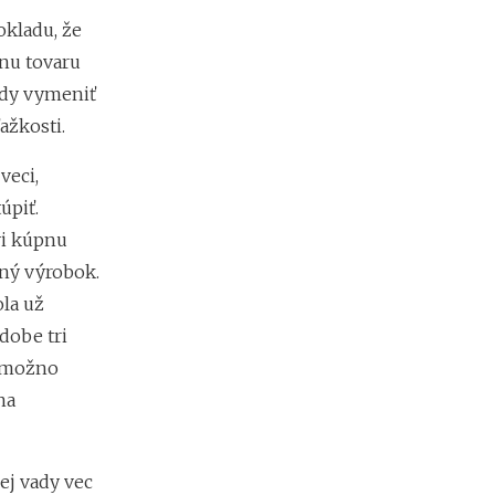
m
okladu, že
i
e
nu tovaru
n
ady vymeniť
?
ažkosti.
veci,
Z
a
úpiť.
r
vi kúpnu
i
a
ný výrobok.
ď
ola už
o
dobe tri
v
a
nemožno
n
na
i
e
f
i
ej vady vec
r