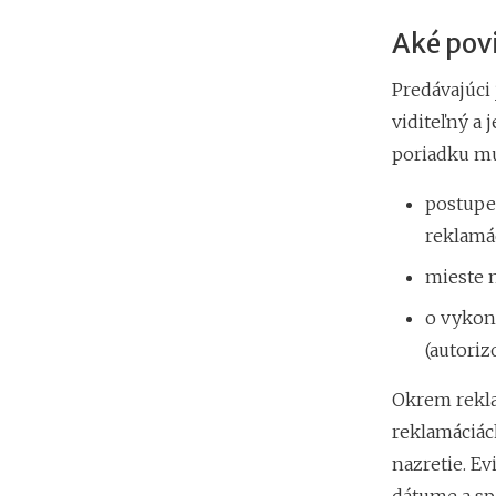
Aké povi
Predávajúci
viditeľný a
poriadku mu
postupe
reklamác
mieste n
o vykon
(autoriz
Okrem rekla
reklamáciác
nazretie. E