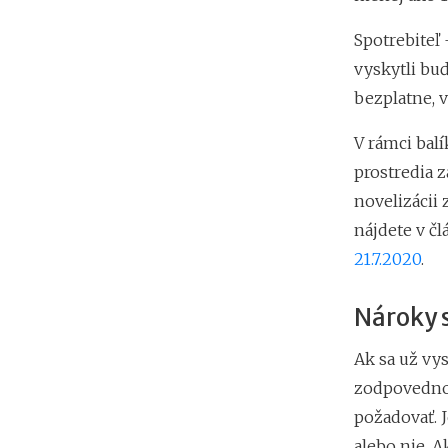
Spotrebiteľ 
vyskytli buď
bezplatne, v
V rámci bal
prostredia 
novelizácii
nájdete v č
21.7.2020
.
Nároky s
Ak sa už vys
zodpovednos
požadovať. J
alebo nie. A