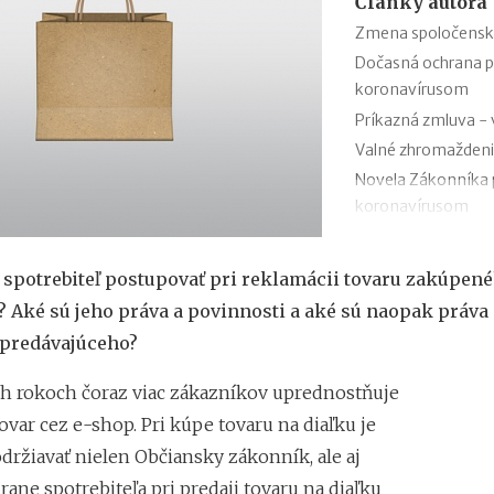
Články autora
Zmena spoločenskej
Dočasná ochrana po
koronavírusom
Príkazná zmluva - 
Valné zhromaždenie 
Novela Zákonníka pr
koronavírusom
Zmluva o výpožičke
Dohoda o skončení
spotrebiteľ postupovať pri reklamácii tovaru zakúpené
Výpoveď z organi
 Aké sú jeho práva a povinnosti a aké sú naopak práva 
Zámenná zmluva a 
 predávajúceho?
Zákon o mimoriadnyc
šírením koronavír
h rokoch čoraz viac zákazníkov uprednostňuje
var cez e-shop. Pri kúpe tovaru na diaľku je
držiavať nielen Občiansky zákonník, ale aj
ane spotrebiteľa pri predaji tovaru na diaľku