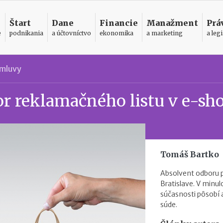
Štart
Dane
Financie
Manažment
Prá
e
podnikania
a účtovníctvo
ekonomika
a marketing
a legi
zmluvy
or reklamačného listu v e-sh
Tomáš Bartko
Absolvent odboru 
Bratislave. V minul
súčasnosti pôsobí
súde.