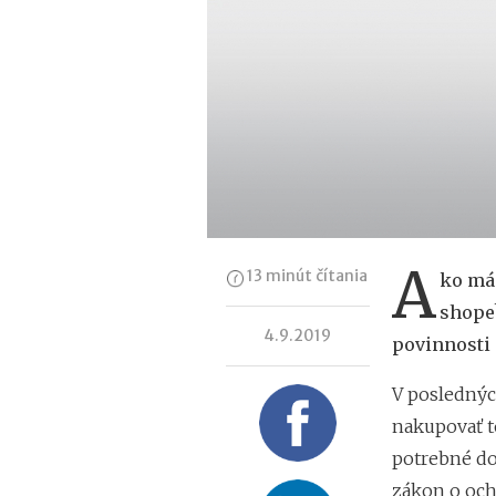
A
13 minút čítania
ko má 
shope?
4.9.2019
povinnosti
V poslednýc
nakupovať to
potrebné do
zákon o ochr