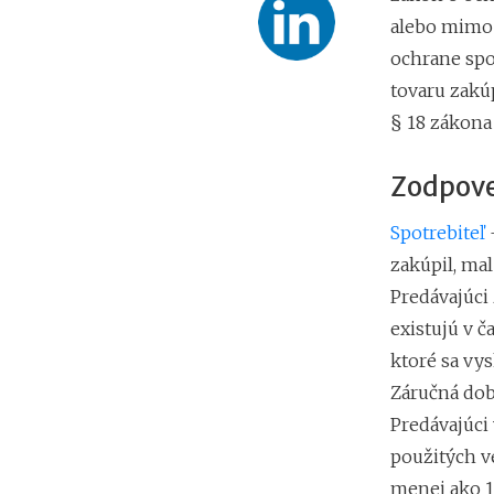
alebo mimo 
ochrane spot
tovaru zakú
§ 18 zákona 
Zodpove
Spotrebiteľ
-
zakúpil, mal
Predávajúci
existujú v č
ktoré sa vy
Záručná dob
Predávajúci
použitých v
menej ako 1