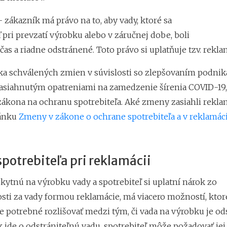
- zákazník má právo na to, aby vady, ktoré sa
 pri prevzatí výrobku alebo v záručnej dobe, boli
čas a riadne odstránené. Toto právo si uplatňuje tzv. rekla
íka schválených zmien v súvislosti so zlepšovaním podni
zasiahnutým opatreniami na zamedzenie šírenia COVID-19, 
 zákona na ochranu spotrebiteľa. Aké zmeny zasiahli rekla
lánku
Zmeny v zákone o ochrane spotrebiteľa a v reklamác
potrebiteľa pri reklamácii
kytnú na výrobku vady a spotrebiteľ si uplatní nárok zo
ti za vady formou reklamácie, má viacero možností, kto
e potrebné rozlišovať medzi tým, či vada na výrobku je od
k ide o odstrániteľnú vadu, spotrebiteľ môže požadovať jej