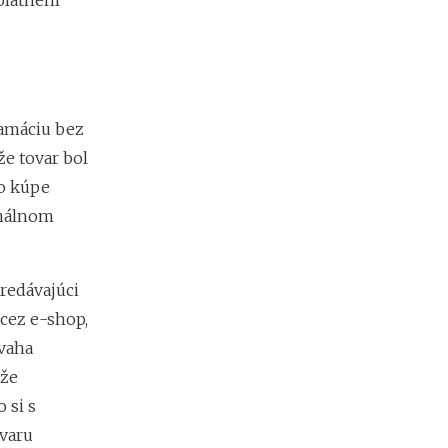
platnení
lamáciu bez
že tovar bol
o kúpe
inálnom
predávajúci
cez e-shop,
vaha
ôže
 si s
varu