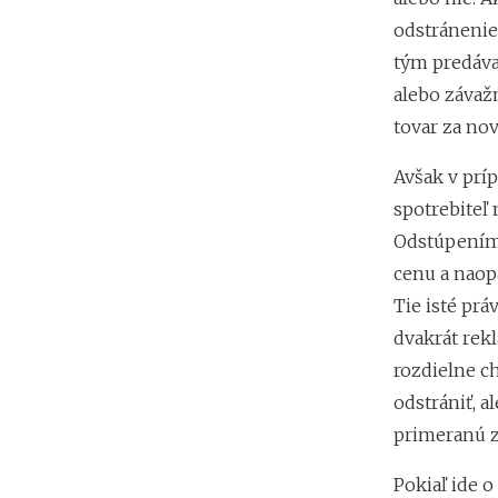
odstránenie
tým predáv
alebo závaž
tovar za no
Avšak v príp
spotrebiteľ
Odstúpením 
cenu a naop
Tie isté prá
dvakrát rekl
rozdielne c
odstrániť, a
primeranú z
Pokiaľ ide o