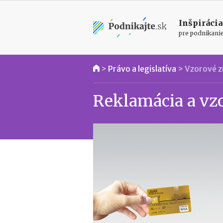
Inšpirácia
pre podnikani
>
Právo a legislatíva
>
Vzorové 
Reklamácia a vz