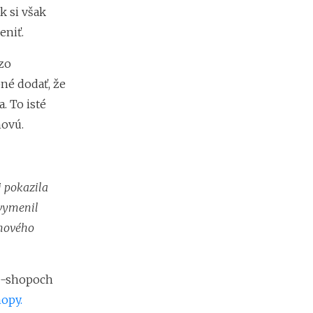
m
k si však
y
eniť.
b
e
zo
z
c
bné dodať, že
h
. To isté
a
o
novú.
s
u
a
d
j pokazila
e
s
 vymenil
i
 nového
a
t
o
k
e-shopoch
d
opy.
o