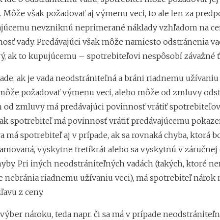
. Môže však požadovať aj výmenu veci, to ale len za predp
ajúcemu nevzniknú neprimerané náklady vzhľadom na ce
nosť vady. Predávajúci však môže namiesto odstránenia v
vý, ak to kupujúcemu – spotrebiteľovi nespôsobí závažné ť
ade, ak je vada neodstrániteľná a bráni riadnemu užívaniu 
 môže požadovať výmenu veci, alebo môže od zmluvy odst
od zmluvy má predávajúci povinnosť vrátiť spotrebiteľo
ak spotrebiteľ má povinnosť vrátiť predávajúcemu pokaze
va má spotrebiteľ aj v prípade, ak sa rovnaká chyba, ktorá b
amovaná, vyskytne tretíkrát alebo sa vyskytnú v záručnej 
hyby. Pri iných neodstrániteľných vadách (takých, ktoré 
le nebránia riadnemu užívaniu veci), má spotrebiteľ nárok 
ľavu z ceny.
 výber nároku, teda napr. či sa má v prípade neodstrániteľn