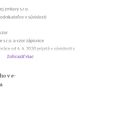
r
e
 zmluvy s.r.o.
h
dnikateľov v súvislosti
y
p
vzor
o
t
s.r.o. a vzor zápisnice
é
áce od 4. 4. 2020 prijatá v súvislosti s
k
Zobraziť viac
y
o
 - vzor
d
 pracovného pomeru - vzor
1
ho v e-
začných dôvodov
.
a
1
jej vzor
.
h opatreniach v justícii v súvislosti so
2
usu
0
2
7
:
n