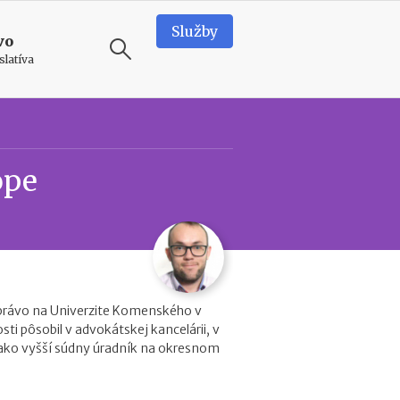
Služby
vo
slatíva
ODPORÚČAME
N
ope
o
v
é
p
o
d
m
i
právo na Univerzite Komenského v
e
osti pôsobil v advokátskej kancelárii, v
n
 ako vyšší súdny úradník na okresnom
k
y
p