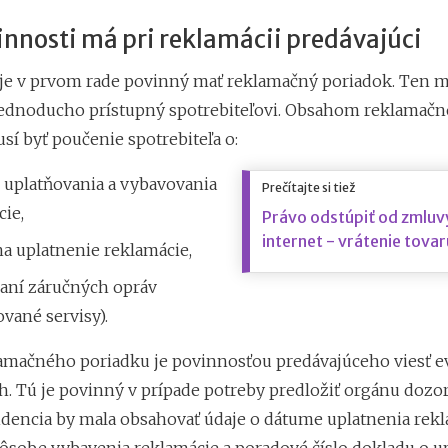
nnosti má pri reklamácii predávajúci
 je v prvom rade povinný mať reklamačný poriadok. Ten m
 jednoducho prístupný spotrebiteľovi. Obsahom reklamač
sí byť poučenie spotrebiteľa o:
 uplatňovania a vybavovania
Prečítajte si tiež
ie,
Právo odstúpiť od zmluv
internet - vrátenie tovar
a uplatnenie reklamácie,
aní záručných opráv
ované servisy).
mačného poriadku je povinnosťou predávajúceho viesť e
h. Tú je povinný v prípade potreby predložiť orgánu dozo
videncia by mala obsahovať údaje o dátume uplatnenia rekl