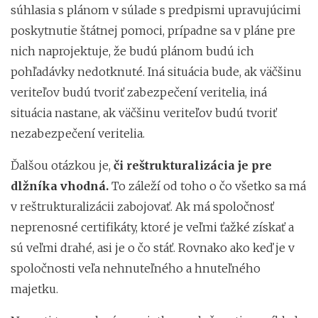
súhlasia s plánom v súlade s predpismi upravujúcimi
poskytnutie štátnej pomoci, prípadne sa v pláne pre
nich naprojektuje, že budú plánom budú ich
pohľadávky nedotknuté. Iná situácia bude, ak väčšinu
veriteľov budú tvoriť zabezpečení veritelia, iná
situácia nastane, ak väčšinu veriteľov budú tvoriť
nezabezpečení veritelia.
Ďalšou otázkou je,
či reštrukturalizácia je pre
dlžníka vhodná.
To záleží od toho o čo všetko sa má
v reštrukturalizácii zabojovať. Ak má spoločnosť
neprenosné certifikáty, ktoré je veľmi ťažké získať a
sú veľmi drahé, asi je o čo stáť. Rovnako ako keď je v
spoločnosti veľa nehnuteľného a hnuteľného
majetku.