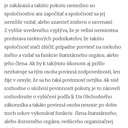
je zakázaná a takúto pokutu nemožno so
spoločnosťou ani započítať a spoločnosť sa jej
nemôže vzdať, alebo uzavrieť zmluvu o urovnaní.
Z vyššie uvedeného vyplýva, že je veľmi nemiestna
predstava niektorých podnikateľov, že takúto
spoločnosť stačí zlúčiť, prípadne previesť na niekoho
iného a vzdať sa funkcie štatutárneho orgánu, alebo
jeho člena. Ak by k takýmto úkonom aj prišlo
nezbavuje sa tým osoba povinná zodpovednosti, len
žije v omyle, že sa ho taká povinnosť netýka. Ak súd
rozhodne o uložení povinnosti pokuty, je to zároveň
rozhodnutie o vylúčení podľa § 13a Obchodného
zákonníka a takáto povinná osoba nesmie po dobu
troch rokov vykonávať funkciu člena štatutárneho,
alebo dozorného orgánu, vedúceho organizačnej