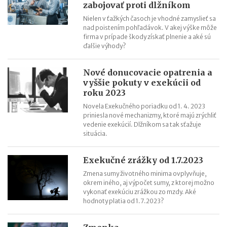
zabojovať proti dlžníkom
obsahovať
Nielen v ťažkých časoch je vhodné zamyslieť sa
nad poistením pohľadávok. V akej výške môže
firma v prípade škody získať plnenie a aké sú
ďalšie výhody?
Nové donucovacie opatrenia a
vyššie pokuty v exekúcii od
roku 2023
Novela Exekučného poriadku od 1. 4. 2023
priniesla nové mechanizmy, ktoré majú zrýchliť
vedenie exekúcií. Dlžníkom sa tak sťažuje
situácia.
Exekučné zrážky od 1.7.2023
Zmena sumy životného minima ovplyvňuje,
okrem iného, aj výpočet sumy, z ktorej možno
vykonať exekúciu zrážkou zo mzdy. Aké
hodnoty platia od 1.7.2023?