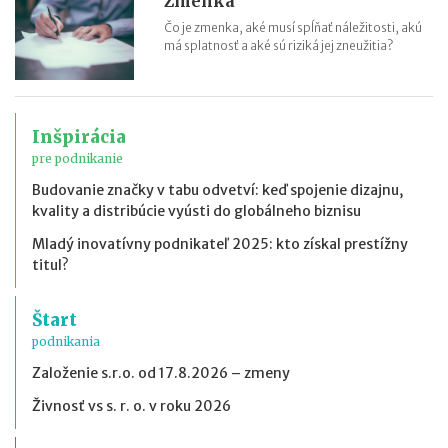
Zmenka
Čo je zmenka, aké musí spĺňať náležitosti, akú
má splatnosť a aké sú riziká jej zneužitia?
Inšpirácia
pre podnikanie
Budovanie značky v tabu odvetví: keď spojenie dizajnu,
kvality a distribúcie vyústi do globálneho biznisu
Mladý inovatívny podnikateľ 2025: kto získal prestížny
titul?
Štart
podnikania
Založenie s.r.o. od 17.8.2026 – zmeny
Živnosť vs s. r. o. v roku 2026