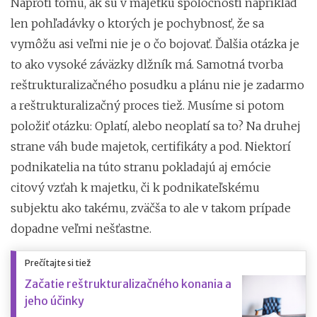
Naproti tomu, ak sú v majetku spoločnosti napríklad
len pohľadávky o ktorých je pochybnosť, že sa
vymôžu asi veľmi nie je o čo bojovať. Ďalšia otázka je
to ako vysoké záväzky dlžník má. Samotná tvorba
reštrukturalizačného posudku a plánu nie je zadarmo
a reštrukturalizačný proces tiež. Musíme si potom
položiť otázku: Oplatí, alebo neoplatí sa to? Na druhej
strane váh bude majetok, certifikáty a pod. Niektorí
podnikatelia na túto stranu pokladajú aj emócie
citový vzťah k majetku, či k podnikateľskému
subjektu ako takému, zväčša to ale v takom prípade
dopadne veľmi nešťastne.
Prečítajte si tiež
Začatie reštrukturalizačného konania a
jeho účinky