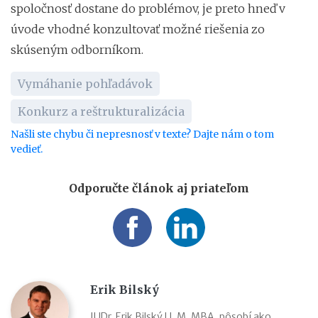
spoločnosť dostane do problémov, je preto hneď v
úvode vhodné konzultovať možné riešenia zo
skúseným odborníkom.
Vymáhanie pohľadávok
Konkurz a reštrukturalizácia
Našli ste chybu či nepresnosť v texte? Dajte nám o tom
vedieť.
Odporučte článok aj priateľom
Erik Bilský
JUDr. Erik Bilský LL.M, MBA, pôsobí ako