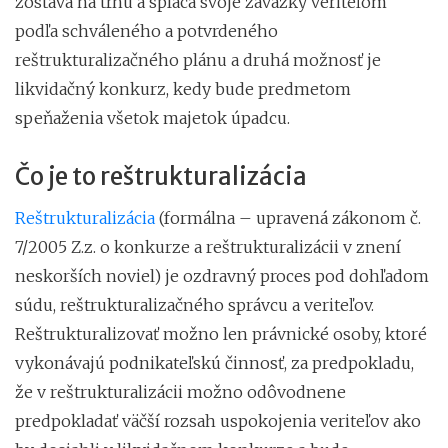
zostáva na trhu a spláca svoje záväzky veriteľom
podľa schváleného a potvrdeného
reštrukturalizačného plánu a druhá možnosť je
likvidačný konkurz, kedy bude predmetom
speňaženia všetok majetok úpadcu.
Čo je to reštrukturalizácia
Reštrukturalizácia
(formálna – upravená zákonom č.
7/2005 Z.z. o konkurze a reštrukturalizácii v znení
neskorších noviel) je ozdravný proces pod dohľadom
súdu, reštrukturalizačného správcu a veriteľov.
Reštrukturalizovať možno len právnické osoby, ktoré
vykonávajú podnikateľskú činnosť, za predpokladu,
že v reštrukturalizácii možno odôvodnene
predpokladať väčší rozsah uspokojenia veriteľov ako