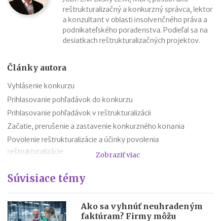
reštrukturalizačný a konkurzný správca, lektor
a konzultant v oblasti insolvenčného práva a
podnikateľského poradenstva. Podieľal sa na
desiatkach reštrukturalizačných projektov.
Články autora
Vyhlásenie konkurzu
Prihlasovanie pohľadávok do konkurzu
Prihlasovanie pohľadávok v reštrukturalizácii
Začatie, prerušenie a zastavenie konkurzného konania
Povolenie reštrukturalizácie a účinky povolenia
reštrukturalizácie
Zobraziť viac
Začatie reštrukturalizačného konania a jeho účinky
Súvisiace témy
Dočasná ochrana podnikateľov od 01.01.2021
Reštrukturalizácia – právny inštitút riešenia insolventnosti
Malý konkurz po novom
Ako sa vyhnúť neuhradeným
faktúram? Firmy môžu
Ako podať návrh na povolenie reštrukturalizácie a čo musí