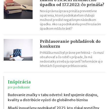
úpadku od 17.7.2022: čo prináša?
Nová právna úprava prináša preventívne
opatrenia, ktoré podnikateľom sľubujú
možnosť predísť negatívnym následkom
úpadku. Ako sa podnikatelia pred hroziacim
úpadkom môžu brániť?
Prihlasovanie pohľadávok do
konkurzu
Prihláška musí byť právne perfektná – čo musí
obsahovať a čo robiť v prípade, že má
nedostatky a treba ju opraviť? Informácie aj o
lehotách či postupe prihlasovania.
Inšpirácia
pre podnikanie
Budovanie značky v tabu odvetví: keď spojenie dizajnu,
kvality a distribúcie vyústi do globálneho biznisu
Mladý inovatívny podnikateľ 2025: kto získal prestížny