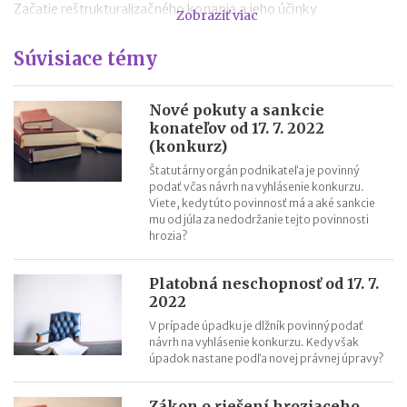
Začatie reštrukturalizačného konania a jeho účinky
Zobraziť viac
Dočasná ochrana podnikateľov od 01.01.2021
Súvisiace témy
Reštrukturalizácia – právny inštitút riešenia insolventnosti
Malý konkurz po novom
Ako podať návrh na povolenie reštrukturalizácie a čo musí
Nové pokuty a sankcie
konateľov od 17. 7. 2022
obsahovať
(konkurz)
Reštrukturalizácia a konkurz – v čom je rozdiel?
Štatutárny orgán podnikateľa je povinný
podať včas návrh na vyhlásenie konkurzu.
Viete, kedy túto povinnosť má a aké sankcie
mu od júla za nedodržanie tejto povinnosti
hrozia?
Platobná neschopnosť od 17. 7.
2022
V prípade úpadku je dlžník povinný podať
návrh na vyhlásenie konkurzu. Kedy však
úpadok nastane podľa novej právnej úpravy?
Zákon o riešení hroziaceho