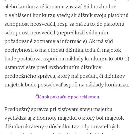
alebo konkurzné konanie zastaví. Súd rozhodne
o vyhlásení konkurzu vtedy, ak dlžník svoju platobnú
schopnosť neosvedčil, resp. sa má za to, že platobnú
schopnosť neosvedčil (nepredložil súdu ním
požadované zoznamy a informácie). Ak má súd
pochybnosti o majetnosti dlžníka, teda, či majetok
bude postačovať aspoň na náklady konkurzu (6 500 €)
ustanoví ešte pred rozhodnutím dlžníkovi
predbežného správcu, ktorý má posúdiť, či dlžníkov
majetok bude postačovať aspoň na náklady konkurzu.
Článok pokračuje pod reklamou
Predbežný správca pri zisťovaní stavu majetku
vychádza aj z hodnoty majetku o ktorý bol majetok
dlžníka ukrátený v dôsledku tzv. odporovateľných