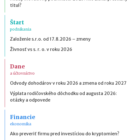
titul?
Štart
podnikania
Založenie s.r.o. od 17.8.2026 – zmeny
Živnosť vs s. r. o. v roku 2026
Dane
a účtovníctvo
Odvody dohodárov v roku 2026 a zmena od roku 2027
Výplata rodičovského dôchodku od augusta 2026:
otázky a odpovede
Financie
ekonomika
Ako preveriť firmu pred investíciou do kryptomien?