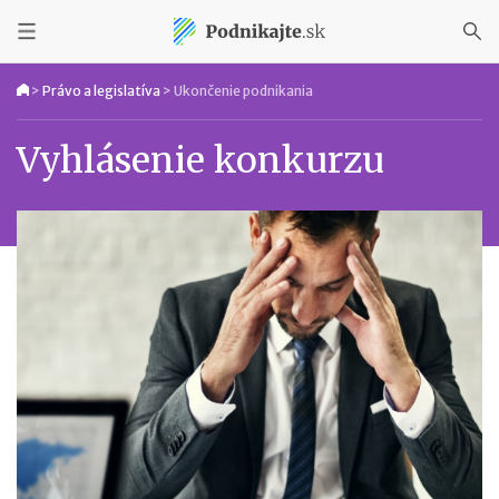
>
Právo a legislatíva
>
Ukončenie podnikania
Vyhlásenie konkurzu