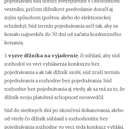
pojednávaní súd doručí zverejnením v Obchodnom
vestníku, pričom dlžníkovi predvolanie doručí aj
iným spôsobom (poštou, alebo do elektronickej
schránky). Súd termín pojednávania určí tak, aby sa
konalo najneskôr do 70 dní od začatia konkurzného
konania;
3.
vyzve dlžníka na vyjadrenie
, či súhlasí, aby súd
rozhodol vo veci vyhlásenia konkurzu bez
pojednávania a ak tak dlžník urobí, súd zruší termín
pojednávania a rozhodne bez pojednávania. Súd
rozhodne bez pojednávania aj vtedy, ak sa má za to, že
dlžník svoju platobnú schopnosť neosvedčil.
Súd do siedmych dní po skončení dokazovania, alebo
od vtedy čo dlžník súhlasil s rozhodnutím bez
pojednávania rozhodne vo veci, teda konkurz vyhlási,