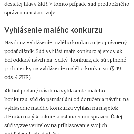
desiatej hlavy ZKR. V tomto prípade súd predbežného
správcu neustanovuje.
Vyhlásenie malého konkurzu
Návrh na vyhlásenie malého konkurzu je oprávnený
podať dlžník. Súd vyhlási malý konkurz aj vtedy, ak
bol oddaný návrh na „veľký“ konkurz, ale sú splnené
podmienky na vyhlásenie malého konkurzu. (§ 19
ods. 4 ZKR).
Ak bol podaný návrh na vyhlásenie malého
konkurzu, súd do pätnásť dní od doručenia návrhu na
vyhlásenie malého konkurzu vyhlási na majetok
dlžníka malý konkurz a ustanoví mu správcu. Ďalej
súd vyzve veriteľov na prihlasovanie svojich
pohľadávok, ak zistí, že: