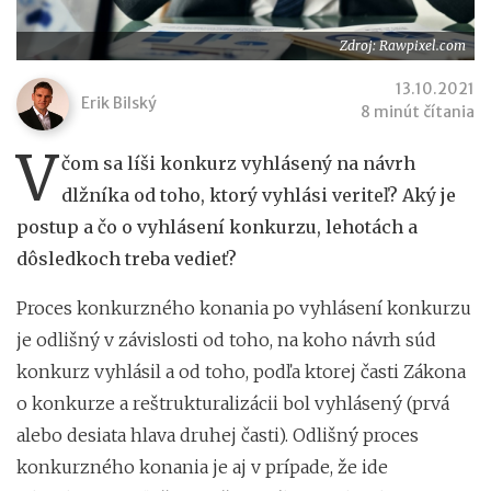
Zdroj: Rawpixel.com
13.10.2021
Erik Bilský
8 minút čítania
V
čom sa líši konkurz vyhlásený na návrh
dlžníka od toho, ktorý vyhlási veriteľ? Aký je
postup a čo o vyhlásení konkurzu, lehotách a
dôsledkoch treba vedieť?
Proces konkurzného konania po vyhlásení konkurzu
je odlišný v závislosti od toho, na koho návrh súd
konkurz vyhlásil
a od toho,
podľa ktorej časti Zákona
o konkurze a reštrukturalizácii bol vyhlásený (prvá
alebo desiata hlava druhej časti). Odlišný proces
konkurzného konania je aj v prípade, že ide