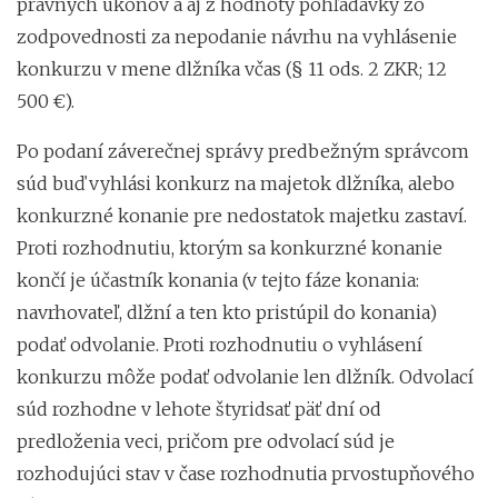
právnych úkonov a aj z hodnoty pohľadávky zo
zodpovednosti za nepodanie návrhu na vyhlásenie
konkurzu v mene dlžníka včas (§ 11 ods. 2 ZKR; 12
500 €).
Po podaní záverečnej správy predbežným správcom
súd buď vyhlási konkurz na majetok dlžníka, alebo
konkurzné konanie pre nedostatok majetku zastaví.
Proti rozhodnutiu, ktorým sa konkurzné konanie
končí je účastník konania (v tejto fáze konania:
navrhovateľ, dlžní a ten kto pristúpil do konania)
podať odvolanie. Proti rozhodnutiu o vyhlásení
konkurzu môže podať odvolanie len dlžník. Odvolací
súd rozhodne v lehote štyridsať päť dní od
predloženia veci, pričom pre odvolací súd je
rozhodujúci stav v čase rozhodnutia prvostupňového