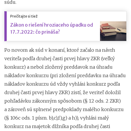
súdu.
Prečítajte si tiež
Zákon o riešení hroziaceho úpadku od
17.7.2022: čo prináša?
Po novom ak súd v konaní, ktoré začalo na návrh
veriteľa podľa druhej časti prvej hlavy ZKR (veľký
konkurz) a nebol zložený preddavok na úhradu
nákladov konkurzu (pri zložení preddavku na úhradu
nákladov konkurzu úd vždy vyhlási konkurz podľa
druhej časti prvej hlavy ZKR) zistí, že veriteľ doložil
pohľadávku zákonným spôsobom (§ 12 ods. 2 ZKR)
a zároveň sú splnené predpoklady malého konkurzu
(§ 106c ods. 1 písm. b),c),f),g) a h)), vyhlási malý
konkurz na majetok dlžníka podľa druhej časti