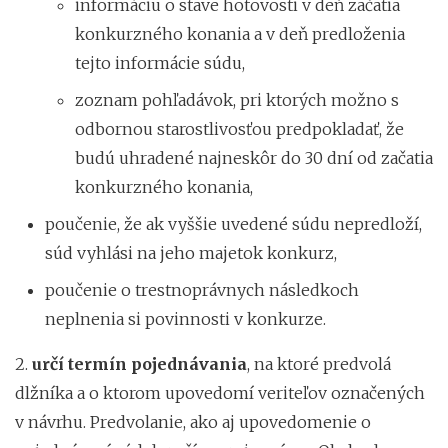
informáciu o stave hotovosti v deň začatia
konkurzného konania a v deň predloženia
tejto informácie súdu,
zoznam pohľadávok, pri ktorých možno s
odbornou starostlivosťou predpokladať, že
budú uhradené najneskôr do 30 dní od začatia
konkurzného konania,
poučenie, že ak vyššie uvedené súdu nepredloží,
súd vyhlási na jeho majetok konkurz,
poučenie o trestnoprávnych následkoch
neplnenia si povinnosti v konkurze.
2.
určí termín pojednávania
, na ktoré predvolá
dlžníka a o ktorom upovedomí veriteľov označených
v návrhu. Predvolanie, ako aj upovedomenie o