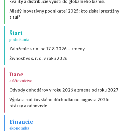
kvality a distribúcie vyústi do globálneho biznisu
Mladý inovatívny podnikateľ 2025: kto získal prestížny
titul?
Štart
podnikania
Založenie s.r.o. od 17.8.2026 – zmeny
Živnosť vs s. r. o. v roku 2026
Dane
a účtovníctvo
Odvody dohodárov v roku 2026 a zmena od roku 2027
Výplata rodičovského dôchodku od augusta 2026:
otázky a odpovede
Financie
ekonomika