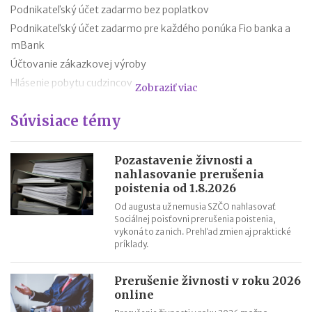
Podnikateľský účet zadarmo bez poplatkov
Podnikateľský účet zadarmo pre každého ponúka Fio banka a
mBank
Účtovanie zákazkovej výroby
Hlásenie pobytu cudzincov
Zobraziť viac
Nepredajné zásoby
Súvisiace témy
Cestovné náhrady pri elektromobiloch
Odpisovanie elektromobilov a elektrobicyklov
Kontroly v oblasti registratúry
Pozastavenie živnosti a
nahlasovanie prerušenia
Registratúrny plán a registratúrny poriadok
poistenia od 1.8.2026
Od augusta už nemusia SZČO nahlasovať
Sociálnej poisťovni prerušenia poistenia,
vykoná to za nich. Prehľad zmien aj praktické
príklady.
Prerušenie živnosti v roku 2026
online