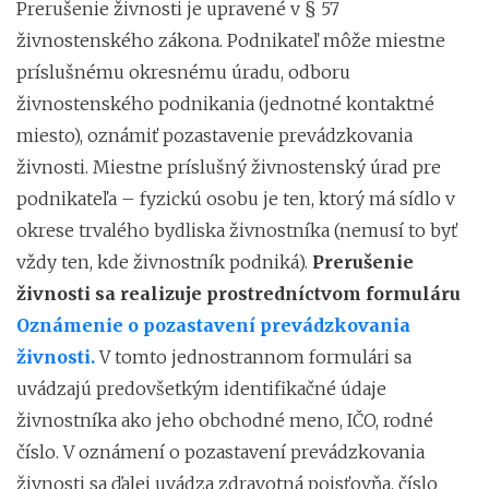
Prerušenie živnosti je upravené v § 57
živnostenského zákona. Podnikateľ môže miestne
príslušnému okresnému úradu, odboru
živnostenského podnikania (jednotné kontaktné
miesto), oznámiť pozastavenie prevádzkovania
živnosti. Miestne príslušný živnostenský úrad pre
podnikateľa – fyzickú osobu je ten, ktorý má sídlo v
okrese trvalého bydliska živnostníka (nemusí to byť
vždy ten, kde živnostník podniká).
Prerušenie
živnosti sa realizuje prostredníctvom formuláru
Oznámenie o pozastavení prevádzkovania
živnosti.
V tomto jednostrannom formulári sa
uvádzajú predovšetkým identifikačné údaje
živnostníka ako jeho obchodné meno, IČO, rodné
číslo. V oznámení o pozastavení prevádzkovania
živnosti sa ďalej uvádza zdravotná poisťovňa, číslo