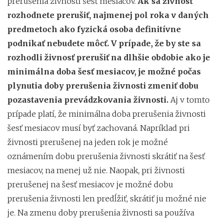
prerušenia živnosti šesť mesiacov.
Ak sa živnosť
rozhodnete prerušiť, najmenej pol roka v daných
predmetoch ako fyzická osoba definitívne
podnikať nebudete môcť. V prípade, že by ste sa
rozhodli živnosť prerušiť na dlhšie obdobie ako je
minimálna doba šesť mesiacov, je možné počas
plynutia doby prerušenia živnosti zmeniť dobu
pozastavenia prevádzkovania živnosti.
Aj v tomto
prípade platí, že minimálna doba prerušenia živnosti
šesť mesiacov musí byť zachovaná. Napríklad pri
živnosti prerušenej na jeden rok je možné
oznámením dobu prerušenia živnosti skrátiť na šesť
mesiacov, na menej už nie. Naopak, pri živnosti
prerušenej na šesť mesiacov je možné dobu
prerušenia živnosti len predĺžiť, skrátiť ju možné nie
je. Na zmenu doby prerušenia živnosti sa používa