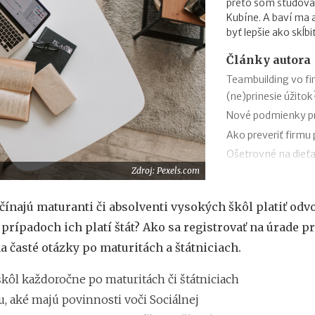
preto som študova
Kubíne. A baví ma
byť lepšie ako skĺb
Články autora
Teambuilding vo f
(ne)prinesie úžitok
Nové podmienky pr
Ako preveriť firmu
Ošetrovné na dieťa
Zdroj: Pexels.com
Výzva Obnov dom m
Novela zákona o oc
čínajú maturanti či absolventi vysokých škôl platiť odv
trestnej činnosti 
prípadoch ich platí štát? Ako sa registrovať na úrade p
Minimálny dôchodo
 časté otázky po maturitách a štátniciach.
Sviatok sv. Cyrila
obchodov
škôl každoročne po maturitách či štátniciach
Nabíjanie elektromo
u, aké majú povinnosti voči Sociálnej
plánovanie cesty