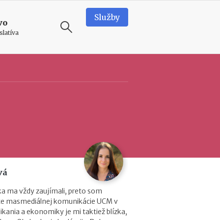
Služby
vo
slatíva
ODPORÚČAME
T
e
a
m
b
u
i
l
d
vá
i
n
ika ma vždy zaujímali, preto som
g
lte masmediálnej komunikácie UCM v
v
kania a ekonomiky je mi taktiež blízka,
o