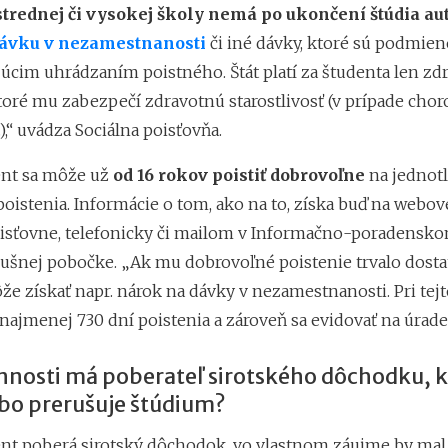
strednej či vysokej školy nemá po ukončení štúdia a
ávku v nezamestnanosti
či iné dávky, ktoré sú podmie
úcim uhrádzaním poistného. Štát platí za študenta len zd
toré mu zabezpečí zdravotnú starostlivosť (v prípade choro
.),“ uvádza Sociálna poisťovňa.
ent sa môže už
od 16 rokov
poistiť dobrovoľne
na jednotl
oistenia. Informácie o tom, ako na to, získa buď na webov
oisťovne, telefonicky či mailom v Informačno-poradensko
slušnej pobočke. „Ak mu dobrovoľné poistenie trvalo dost
že získať napr. nárok na dávky v nezamestnanosti. Pri tej
najmenej 730 dní poistenia a zároveň sa evidovať na úrade 
nnosti má poberateľ sirotského dôchodku, k
ebo prerušuje štúdium?
ent poberá sirotský dôchodok, vo vlastnom záujme by mal 