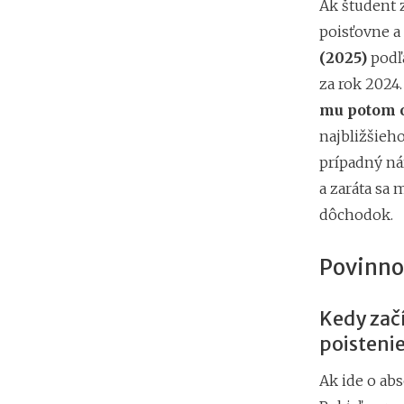
Ak študent 
poisťovne a 
(2025)
podľ
za rok 2024
mu potom 
najbližšieho
prípadný ná
a zaráta sa
dôchodok.
Povinnos
Kedy začí
poisteni
Ak ide o abs