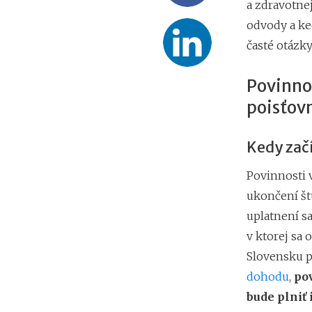
a zdravotnej
odvody a ke
časté otázk
Povinnos
poisťov
Kedy začí
Povinnosti 
ukončení št
uplatnení s
v ktorej sa 
Slovensku p
dohodu
,
pov
bude plniť