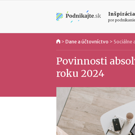
Inšpirácia
pre podnikani
>
Dane a účtovníctvo
>
Sociálne
Povinnosti absol
roku 2024