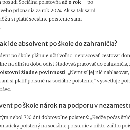
m posúdi Sociálna poisťovňa
až o rok
– po
vého priznania za rok 2024. Ak sa tak sami
žu si platiť sociálne poistenie sami
e
.
 ak ide absolvent po škole do zahraničia?
udent po škole plánuje užiť voľno, nepracovať, cestovať do
dne na dlhšiu dobu odísť študovať/pracovať do zahraničia,
poisťovni žiadne povinnosti
. „Nemusí jej nič nahlasovať, 
a ani si platiť poistné na sociálne poistenie,“ vysvetľuje po
práve.
vent po škole nárok na podporu v nezamest
tým nebol 730 dní dobrovoľne poistený. „Keďže počas štúdi
maticky poistený na sociálne poistenie a nikto zaňho pois