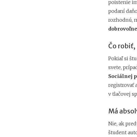
poistenie i
podaní daňo
rozhodnú, mô
dobrovoľn
Čo robiť,
Pokiaľ si št
svete, prípa
Sociálnej 
registrovať 
v tlačovej s
Má absol
Nie, ak pred
študent auto