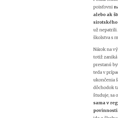
poisťovni
na
alebo ak š
sirotského
už nepatrili
školstva s
Nárok na vý
totiž zanik
prestanú by
teda v prípa
ukončenia š
dôchodok tak
študuje, sa 
sama v regi
povinnosti