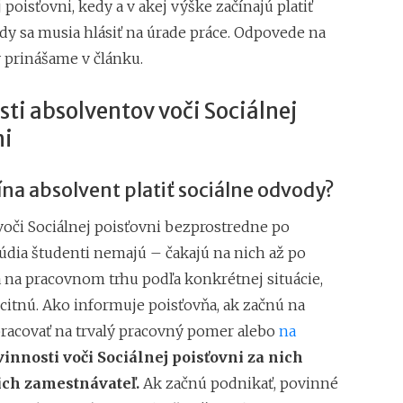
ChatGPT, Gemini a 
 poisťovni, kedy a v akej výške začínajú platiť
pri predplatnom
dy sa musia hlásiť na úrade práce. Odpovede na
y prinášame v článku.
ti absolventov voči Sociálnej
ni
na absolvent platiť sociálne odvody?
voči Sociálnej poisťovni bezprostredne po
údia študenti nemajú – čakajú na nich až po
a na pracovnom trhu podľa konkrétnej situácie,
ocitnú. Ako informuje poisťovňa, ak začnú na
racovať na trvalý pracovný pomer alebo
na
innosti voči Sociálnej poisťovni za nich
 ich zamestnávateľ.
Ak začnú podnikať, povinné