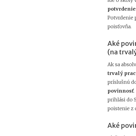
ide o školy 
potvrdenie
Potvrdenie p
poisťovňa.
Aké povi
(na trva
Ak sa absol
trvalý pra
príslušnú d
povinnosť
.
prihlási do 
poistenie z
Aké povi