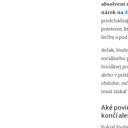
absolvent 
nárok na
d
predchádzaj
poistenie, k
liečby a pod
Avšak, štud
sociálneho p
Sociálnej p
alebo v prí
obdobie, mô
musí získať 
Aké povi
končí al
Pokiaľ štud