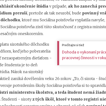
hlásiť
ukončenie štúdia
v prípade,
ak ho zanechá pre
túdium preruší
, pretože ak tak neurobí, bude
povinný vrá
 dôchodku
, ktoré mu Sociálna poisťovňa vyplatila navyše
. Sociálna poisťovňa zistí túto skutočnosť z registra minist
 mesačným oneskorením.
platu sirotského dôchodku
Prečítajte si tiež
á dňom, keď jeho poberatelia
Dohoda o vykonaní prác
pracovnej činnosti v rok
ť nezaopatreným dieťaťom -
de študenta je to deň
túdia. Nárok na sirotský
tiež zaniká dovŕšením veku 26 rokov. „To, či sirota - štu
overuje potvrdením školy. Sociálna poisťovňa si to spravid
stri ministerstva školstva, a teda študent nemá žiad
.
Študenti - siroty
z tých škôl, ktoré v tomto registri nie