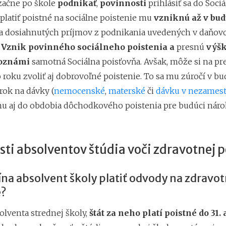
začne po škole
podnikať
,
povinnosti
prihlásiť sa do Sociá
platiť poistné na sociálne poistenie mu
vzniknú až v bu
a dosiahnutých príjmov z podnikania uvedených v daňov
.
Vznik povinného sociálneho poistenia a
presnú
výšk
oznámi
samotná
Sociálna poisťovňa. Avšak, môže si na pr
 roku zvoliť aj dobrovoľné poistenie. To sa mu zúročí v b
rok na dávky (
nemocenské
,
materské
či
dávku v nezamest
 mu aj do obdobia dôchodkového poistenia pre budúci náro
ti absolventov štúdia voči zdravotnej p
na absolvent školy platiť odvody na zdravo
e?
olventa strednej školy,
štát za neho platí poistné do 31.