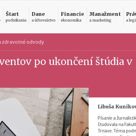
Štart
Dane
Financie
Manažment
Prá
e
podnikania
a účtovníctvo
ekonomika
a marketing
a legi
 a zdravotné odvody
ventov po ukončení štúdia v
Libuša Kuníko
Písanie a žurnalist
študovala na Faku
Trnave. Téma podni