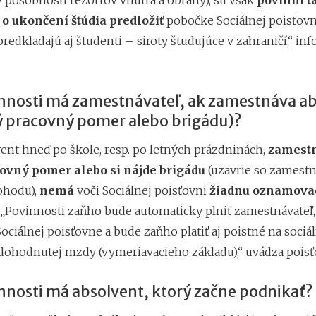
v pôsobnosti rezortov vnútra a obrany), sú však
povinní t
 o ukončení štúdia predložiť
pobočke Sociálnej poisťovn
redkladajú aj študenti – siroty študujúce v zahraničí,“ in
nnosti má zamestnávateľ, ak zamestnáva a
lý pracovný pomer alebo brigádu)?
vent hneď po škole, resp. po letných prázdninách,
zamest
covný pomer alebo si nájde brigádu
(uzavrie so zamest
ohodu),
nemá
voči Sociálnej poisťovni
žiadnu oznamova
 „Povinnosti zaňho bude automaticky plniť zamestnávateľ,
Sociálnej poisťovne a bude zaňho platiť aj poistné na sociá
 dohodnutej mzdy (vymeriavacieho základu),“ uvádza poisť
nnosti má absolvent, ktorý začne podnikať?