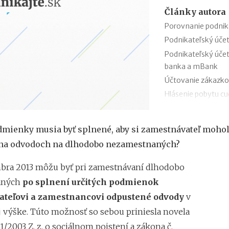
Články autora
Porovnanie podnik
Podnikateľský úče
Podnikateľský úče
banka a mBank
Účtovanie zákazko
Hlásenie pobytu c
Nepredajné zásob
Cestovné náhrady p
mienky musia byť splnené, aby si zamestnávateľ mohol
Odpisovanie elektr
 na odvodoch na dlhodobo nezamestnaných?
Kontroly v oblasti 
Registratúrny plán 
bra 2013 môžu byť pri zamestnávaní dlhodobo
aných
po splnení určitých podmienok
teľovi a zamestnancovi odpustené odvody
v
j výške. Túto možnosť so sebou priniesla novela
1/2003 Z. z. o sociálnom poistení a zákona č.