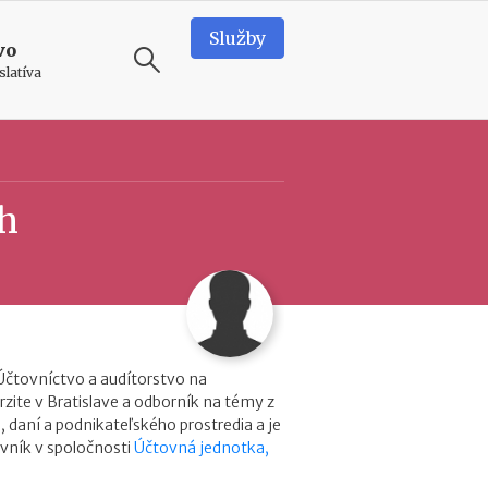
Služby
vo
slatíva
ODPORÚČAME
T
h
e
a
m
b
u
i
i
l
d
Účtovníctvo a audítorstvo na
i
zite v Bratislave a odborník na témy z
n
, daní a podnikateľského prostredia a je
g
vník v spoločnosti
Účtovná jednotka,
v
o