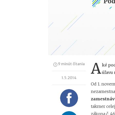
A
9 minút čítania
ké pod
úľavu
1.5.2014
Od 1. novem
nezamestn
zamestnáva
takmer cele
zákona č. 46