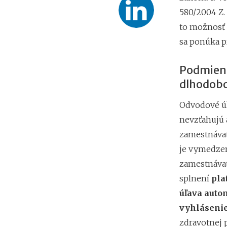
580/2004 Z. 
to možnosť
sa ponúka pr
Podmienk
dlhodob
Odvodové úľ
nevzťahujú 
zamestnávate
je vymedze
zamestnávat
splnení
pla
úľava autom
vyhláseni
zdravotnej 