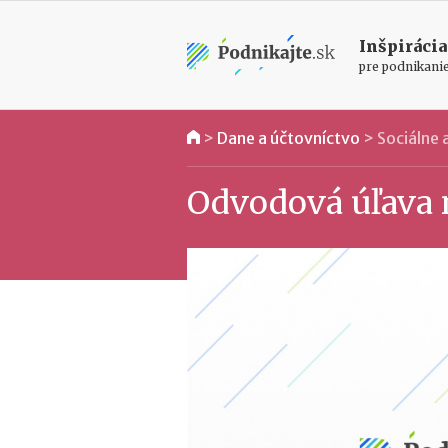
Inšpirácia
pre podnikani
>
Dane a účtovníctvo
>
Sociálne
Odvodová úľava