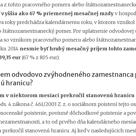
a z tohto pracovného pomeru alebo štátnozamestnanec
 vyššia ako 67 % priemernej mesačnej mzdy
v hospod
dva roky predchádza kalendárnemu roku, v ktorom vznikol
 štátnozamestnanecký pomer. Pre uplatnenie odvodovej 
a so vznikom pracovného pomeru alebo štátnozamestna
oku 2014
nesmie byť hrubý mesačný príjem tohto zam
39,35 eur
(67 % z 805 eur).
íjem odvodovo zvýhodneného zamestnanca 
ú hranicu?
em v niektorom mesiaci prekročil stanovenú hranicu
ds. 4 zákona č. 461/2003 Z. z. o sociálnom poistení tejto o
ocenské poistenie, povinné dôchodkové poistenie a po
 nezamestnanosti, a to od prvého dňa kalendárneho mesiac
m prekročil stanovenú hranicu. Aj keď v nasledujúcich mes