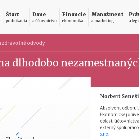
Štart
Dane
Financie
Manažment
Prá
e
podnikania
a účtovníctvo
ekonomika
a marketing
a legi
 a zdravotné odvody
 na dlhodobo nezamestnanýc
Norbert Seneš
Absolvent odboru 
Ekonomickej univer
oblasti účtovníctva
externý spolupraco
s.r.o.