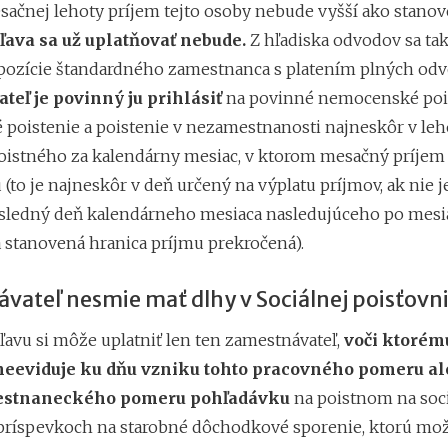
sačnej lehoty príjem tejto osoby nebude vyšší ako stanov
ľava sa už uplatňovať nebude.
Z hľadiska odvodov sa ta
pozície štandardného zamestnanca s platením plných odv
eľ je povinný ju prihlásiť
na povinné nemocenské pois
poistenie a poistenie v nezamestnanosti najneskôr v leh
poistného za kalendárny mesiac, v ktorom mesačný príjem
 (to je najneskôr v deň určený na výplatu príjmov, ak nie j
osledný deň kalendárneho mesiaca nasledujúceho po mesia
 stanovená hranica príjmu prekročená).
vateľ nesmie mať dlhy v Sociálnej poisťovn
avu si môže uplatniť len ten zamestnávateľ,
voči ktorém
neeviduje ku dňu vzniku tohto pracovného pomeru
al
estnaneckého pomeru
pohľadávku
na poistnom na soc
 príspevkoch na starobné dôchodkové sporenie, ktorú mo