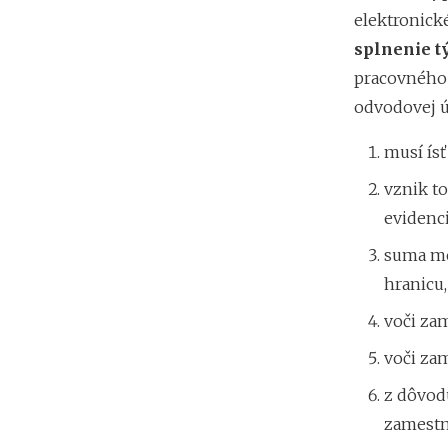
elektronick
splnenie 
pracovného
odvodovej ú
musí ís
vznik t
evidenc
suma me
hranicu,
voči za
voči za
z dôvod
zamestn