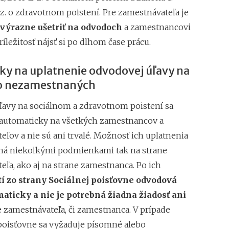
z. o zdravotnom poistení. Pre zamestnávateľa je
výrazne ušetriť na odvodoch
a zamestnancovi
íležitosť nájsť si po dlhom čase prácu.
y na uplatnenie odvodovej úľavy na
o nezamestnaných
avy na sociálnom a zdravotnom poistení sa
automaticky na všetkých zamestnancov a
ľov a nie sú ani trvalé. Možnosť ich uplatnenia
ná niekoľkými podmienkami tak na strane
eľa, ako aj na strane zamestnanca. Po ich
tí zo strany Sociálnej poisťovne odvodová
aticky a nie je potrebná žiadna žiadosť ani
e
zamestnávateľa, či zamestnanca. V prípade
poisťovne sa vyžaduje písomné alebo