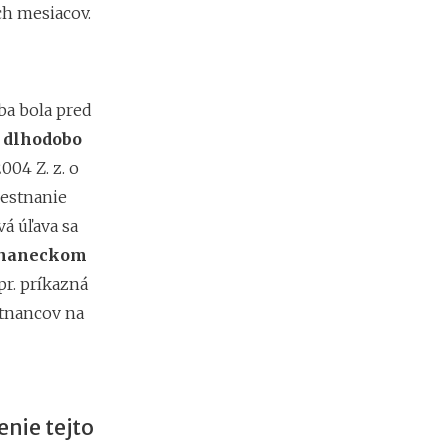
h mesiacov.
e
s
i
e
2
ba bola pred
0
2
u
dlhodobo
6
004 Z. z. o
:
k
mestnanie
d
á úľava sa
e
stnaneckom
c
h
r. príkazná
ý
stnancov na
b
a
n
a
j
v
nie tejto
i