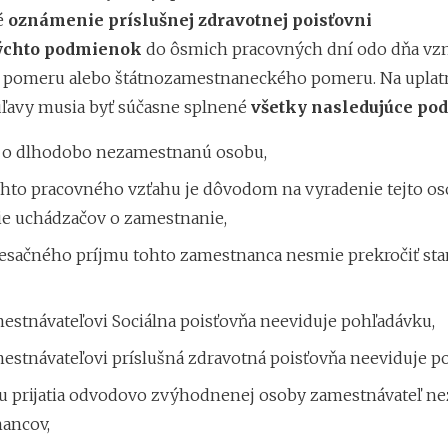
é
oznámenie príslušnej zdravotnej poisťovni
týchto podmienok
do ôsmich pracovných dní odo dňa vz
 pomeru alebo štátnozamestnaneckého pomeru. Na uplat
ľavy musia byť súčasne splnené
všetky nasledujúce po
ť o dlhodobo nezamestnanú osobu,
ohto pracovného vzťahu je dôvodom na vyradenie tejto os
ie uchádzačov o zamestnanie,
sačného príjmu tohto zamestnanca nesmie prekročiť st
mestnávateľovi Sociálna poisťovňa neeviduje pohľadávku,
mestnávateľovi príslušná zdravotná poisťovňa neeviduje p
u prijatia odvodovo zvýhodnenej osoby zamestnávateľ nez
ancov,