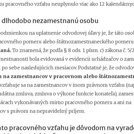
ku pracovného vzťahu neuplynulo viac ako 12 kalendárnyc
 o dlhodobo nezamestnanú osobu
odmienkou na uplatnenie odvodovej úľavy je, že táto oso
acovného pomeru alebo štátnozamestnaneckého pomer
aná.
To znamená, že podľa § 8 ods. 1 písm. c) zákona č. 5/2
mestnanosti bola evidovaná v evidencii uchádzačov o za
 po sebe nasledujúcich mesiacov. Podstatné je, že odvodov
n na zamestnancov v pracovnom alebo štátnozame
evzťahuje sa na zamestnancov v inom právnom vzťahu (nap
dátna zmluva, zmluva o výkone funkcie konateľa), zame
rácach vykonávaných mimo pracovného pomeru a ani na
v s právom na nepravidelný príjem.
hto pracovného vzťahu je dôvodom na vyrade