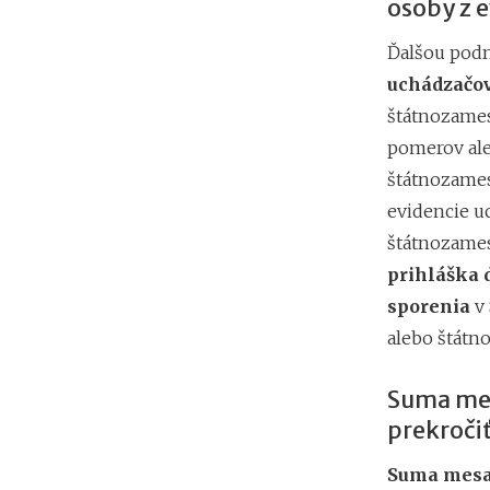
osoby z 
Ďalšou podm
uchádzačov
štátnozames
pomerov al
štátnozames
evidencie u
štátnozames
prihláška
sporenia
v 
alebo štátn
Suma mes
prekroči
Suma mesa