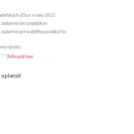
f
i
r
ateľských účtov v roku 2022
m
t zadarmo bez poplatkov
e
t zadarmo pre každého ponúka Fio
:
a
k
vej výroby
ý
udzincov
Zobraziť viac
m
á
y
s
ri elektromobiloch
k
 uplatniť
omobilov a elektrobicyklov
u
t
registratúry
o
a registratúrny poriadok
č
n
ý
v
ý
z