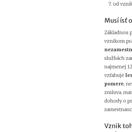
od vzni
Musí ísť
Základnou p
vznikom pr
nezamestn
službách za
najmenej 12
vzťahuje
le
pomere
, n
zmluva, man
dohody o p
zamestnanco
Vznik to