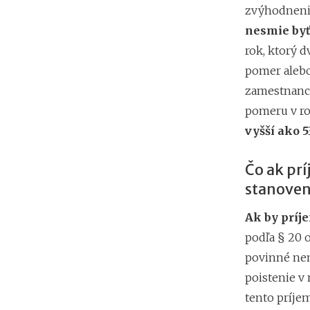
zvýhodneni
nesmie byť
rok, ktorý 
pomer alebo
zamestnanc
pomeru v r
vyšší ako 5
Čo ak pr
stanoven
Ak by príj
podľa § 20 o
povinné nem
poistenie v
tento príje