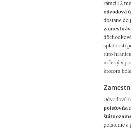
rámci 12 me
odvodová ú
dostane do 
zamestnávat
dôchodkové 
splatnosti 
túto hranicu
určený, v p
ktorom bola
Zamestná
Odvodovú úľ
poisťovňa 
štátnozam
poistenie a