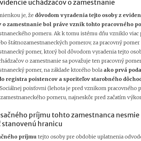
evidencie uchádzačov o zamestnanie
ienkou je, že
dôvodom vyradenia tejto osoby z eviden
 o zamestnanie bol práve vznik tohto pracovného p
tnaneckého pomeru. Ak k tomu istému dňu vzniklo viac
ebo štátnozamestnaneckých pomerov, za pracovný pomer 
tnanecký pomer, ktorý bol dôvodom vyradenia tejto oso
chádzačov o zamestnanie sa považuje ten pracovný pomer
tnanecký pomer, na základe ktorého bola
ako prvá pod
do registra poistencov a sporiteľov starobného dôch
Sociálnej poisťovni (lehota je pred vznikom pracovného
ozamestnaneckého pomeru, najneskôr pred začatím výkon
ačného príjmu tohto zamestnanca nesmie
ť stanovenú hranicu
čného príjmu
tejto osoby pre obdobie uplatnenia odvo