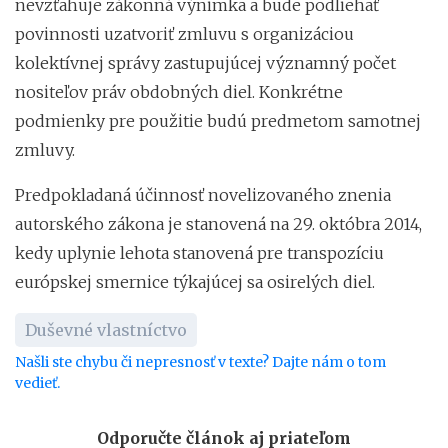
nevzťahuje zákonná výnimka a bude podliehať
povinnosti uzatvoriť zmluvu s organizáciou
kolektívnej správy zastupujúcej významný počet
nositeľov práv obdobných diel. Konkrétne
podmienky pre použitie budú predmetom samotnej
zmluvy.
Predpokladaná účinnosť novelizovaného znenia
autorského zákona je stanovená na 29. októbra 2014,
kedy uplynie lehota stanovená pre transpozíciu
európskej smernice týkajúcej sa osirelých diel.
Duševné vlastníctvo
Našli ste chybu či nepresnosť v texte? Dajte nám o tom
vedieť.
Odporučte článok aj priateľom