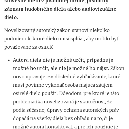
slovesné dielo v písomnej forme, písomný
záznam hudobného diela alebo audiovizuálne
dielo.
Novelizovaný autorský zákon stanoví niekoľko
podmienok, ktoré dielo musí spĺňať, aby mohlo byť
považované za osirelé:
Autora diela nie je možné určiť, prípadne je
možné ho určiť, ale nie je možné ho nájsť.
Zákon
novo upravuje tzv. dôsledné vyhľadávanie, ktoré
musí povinne vykonať osoba majúca záujem
osirelé dielo použiť . Dôvodom, pre ktorý je táto
problematika novelizovaná je skutočnosť, že
podľa súčasnej úpravy ochrana autorských práv
dopadá na všetky diela bez ohľadu na to, či je
možné autora kontaktovať, a pre ich použitie je