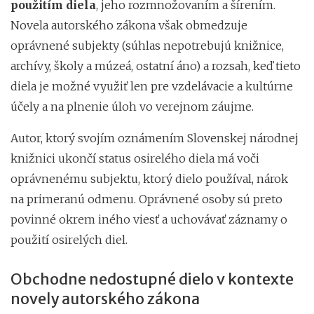
použitím diela
, jeho rozmnožovaním a šírením.
Novela autorského zákona však obmedzuje
oprávnené subjekty (súhlas nepotrebujú knižnice,
archívy, školy a múzeá, ostatní áno) a rozsah, keď tieto
diela je možné využiť len pre vzdelávacie a kultúrne
účely a na plnenie úloh vo verejnom záujme.
Autor, ktorý svojím oznámením Slovenskej národnej
knižnici ukončí status osirelého diela má voči
oprávnenému subjektu, ktorý dielo používal, nárok
na primeranú odmenu. Oprávnené osoby sú preto
povinné okrem iného viesť a uchovávať záznamy o
použití osirelých diel.
Obchodne nedostupné dielo v kontexte
novely autorského zákona