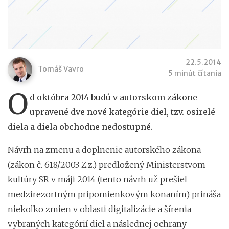
22.5.2014
Tomáš Vavro
5 minút čítania
O
d októbra 2014 budú v autorskom zákone
upravené dve nové kategórie diel, tzv. osirelé
diela a diela obchodne nedostupné.
Návrh na zmenu a doplnenie autorského zákona
(zákon č. 618/2003 Z.z.) predložený Ministerstvom
kultúry SR v máji 2014 (tento návrh už prešiel
medzirezortným pripomienkovým konaním) prináša
niekoľko zmien v oblasti digitalizácie a šírenia
vybraných kategórií diel a následnej ochrany