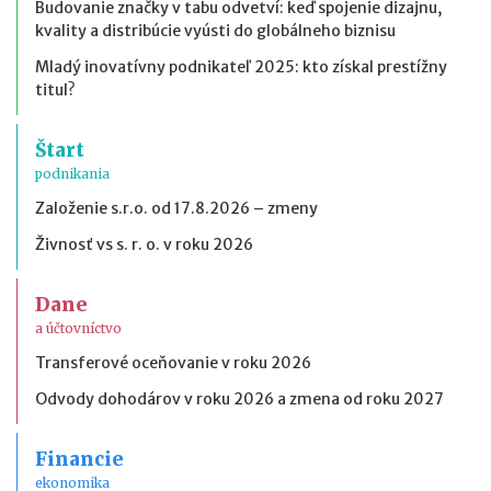
Budovanie značky v tabu odvetví: keď spojenie dizajnu,
kvality a distribúcie vyústi do globálneho biznisu
Mladý inovatívny podnikateľ 2025: kto získal prestížny
titul?
Štart
podnikania
Založenie s.r.o. od 17.8.2026 – zmeny
Živnosť vs s. r. o. v roku 2026
Dane
a účtovníctvo
Transferové oceňovanie v roku 2026
Odvody dohodárov v roku 2026 a zmena od roku 2027
Financie
ekonomika