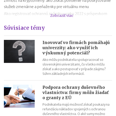
Živnosť na kryptomeny: ako získať povolenie na poskytovanie
služieb zmenárne a peňaženky pre virtuálnu menu
Ako registrovať ochrannú známku v roku 2022 s príspevkom
Zobraziť viac
do 1 500 EUR?
Súvisiace témy
Ako registrovať ochrannú známku v roku 2021 s príspevkom od
EÚ až do výšky 1 500 EUR?
Výmaz organizačných zložiek, ktoré do 30. 9. 2021 nepotvrdia
Inovovať vo firmách pomáhajú
svoje údaje v obchodnom registri
univerzity: ako využiť ich
výskumný potenciál?
Povinný zápis rodného čísla a čísla občianskeho do obchodného
registra do 30.9.2021
Ako môžu podnikatelia spolupracovať so
slovenskými univerzitami, čo všetko môžu
Odmena likvidátora spoločnosti od 1.10.2020
získať a ako postupovať v prípade záujmu?
Výhody vstupu spoločnosti do likvidácie do 30.9.2020 – čo
Súhrn základných informácií.
treba stihnúť?
Podpora ochrany duševného
vlastníctva: firmy môžu žiadať
o granty z EÚ
Podnikatelia majú možnosť získať poukazy na
refundáciu nákladov spojených s ochranou
duševného vlastníctva. O aké sumy možno