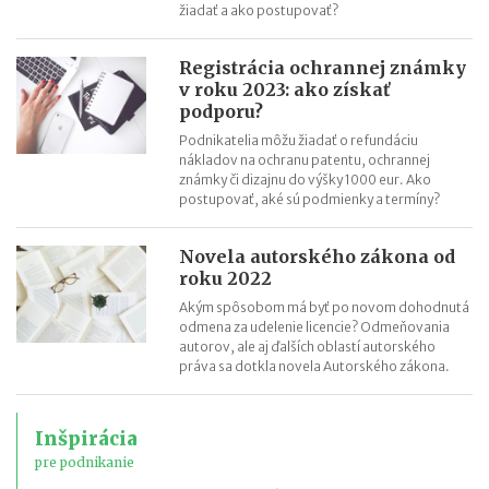
žiadať a ako postupovať?
Registrácia ochrannej známky
v roku 2023: ako získať
podporu?
Podnikatelia môžu žiadať o refundáciu
nákladov na ochranu patentu, ochrannej
známky či dizajnu do výšky 1000 eur. Ako
postupovať, aké sú podmienky a termíny?
Novela autorského zákona od
roku 2022
Akým spôsobom má byť po novom dohodnutá
odmena za udelenie licencie? Odmeňovania
autorov, ale aj ďalších oblastí autorského
práva sa dotkla novela Autorského zákona.
Inšpirácia
pre podnikanie