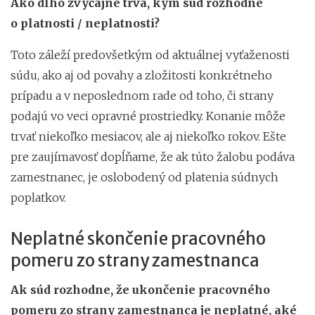
Ako dlho zvyčajne trvá, kým súd rozhodne
o platnosti / neplatnosti?
Toto záleží predovšetkým od aktuálnej vyťaženosti
súdu, ako aj od povahy a zložitosti konkrétneho
prípadu a v neposlednom rade od toho, či strany
podajú vo veci opravné prostriedky. Konanie môže
trvať niekoľko mesiacov, ale aj niekoľko rokov. Ešte
pre zaujímavosť dopĺňame, že ak túto žalobu podáva
zamestnanec, je oslobodený od platenia súdnych
poplatkov.
Neplatné skončenie pracovného
pomeru zo strany zamestnanca
Ak súd rozhodne, že ukončenie pracovného
pomeru zo strany zamestnanca je neplatné, aké