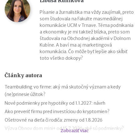
Libuša Kuníková
Písanie a žurnalistika ma vždy zaujímali, preto
som študovala na Fakulte masmediálnej
komunikácie UCM v Trnave. Téma podnikania
a ekonomiky je mi taktiež blízka, preto som
študovala na Obchodnej akadémii v Dolnom
Kubíne. A baví ma aj marketingová
komunikácia. Čo môže byť lepšie ako skĺbiť
toto všetko dokopy?
Články autora
Teambuilding vo firme: aký má skutočný význam a kedy
(ne)prinesie úžitok?
Nové podmienky pre hypotéky od 1.1.2027: návrh
Ako preveriť firmu pred investíciou do kryptomien?
Ošetrovné na dieťa či rodiča: zmeny od 1.8.2026
Výzva Obnov dom mini+ od 15.7.2026: aké sú podmienky?
Zobraziť viac
Novela zákona o ochrane pred legalizáciou príjmov z trestnej