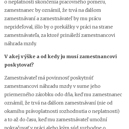
o neplatnosti skončenia pracovného pomeru,
zamestnanec by oznámil, že trvá na ďalšom
zamestnávaní a zamestnávateľ by mu prácu
neprideľoval, išlo by o prekážky v práci na strane
zamestnávateľa, za ktoré prináleží zamestnancovi
náhrada mzdy.
V akej výške a od kedy ju musí zamestnancovi
poskytovať?
Zamestnávateľ má povinnosť poskytnúť
zamestnancovi náhradu mzdy v sume jeho
priemerného zárobku odo dňa, keď mu zamestnanec
oznámil, že trvá na ďalšom zamestnávaní (nie od
okamihu právoplatnosti rozhodnutia o neplatnosti)
a to až do času, keď mu zamestnávateľ umožní
pokračovať v práci alebo kým súd rozhodne o