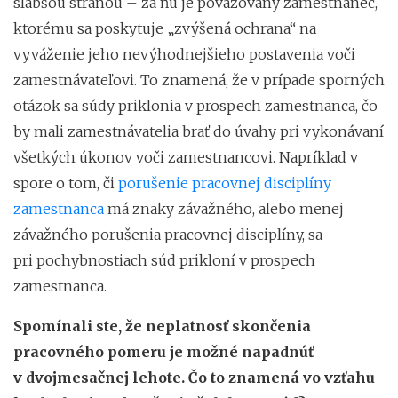
slabšou stranou – za ňu je považovaný zamestnanec,
ktorému sa poskytuje „zvýšená ochrana“ na
vyváženie jeho nevýhodnejšieho postavenia voči
zamestnávateľovi. To znamená, že v prípade sporných
otázok sa súdy priklonia v prospech zamestnanca, čo
by mali zamestnávatelia brať do úvahy pri vykonávaní
všetkých úkonov voči zamestnancovi. Napríklad v
spore o tom, či
porušenie pracovnej disciplíny
zamestnanca
má znaky závažného, alebo menej
závažného porušenia pracovnej disciplíny, sa
pri pochybnostiach súd prikloní v prospech
zamestnanca.
Spomínali ste, že neplatnosť skončenia
pracovného pomeru je možné napadnúť
v dvojmesačnej lehote. Čo to znamená vo vzťahu