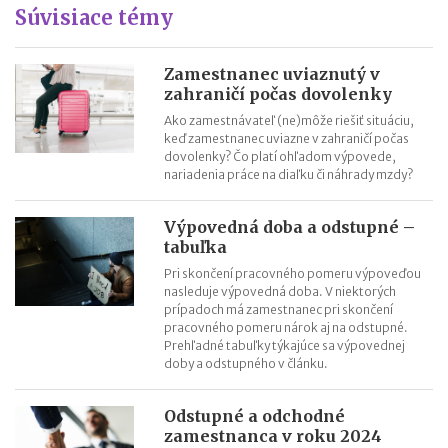
Súvisiace témy
činnosti (AML zákon)
Minimálny dôchodok v roku 2027
Sviatok sv. Cyrila a Metoda 2026 už bez zatvorených obchodov
Zamestnanec uviaznutý v
zahraničí počas dovolenky
Nabíjanie elektromobilu v zahraničí: roaming, aplikácie,
plánovanie cesty
Ako zamestnávateľ (ne)môže riešiť situáciu,
keď zamestnanec uviazne v zahraničí počas
ChatGPT, Gemini a ďalšie AI nástroje: daňové povinnosti pri
dovolenky? Čo platí ohľadom výpovede,
predplatnom
nariadenia práce na diaľku či náhrady mzdy?
Výpovedná doba a odstupné –
tabuľka
Pri skončení pracovného pomeru výpoveďou
nasleduje výpovedná doba. V niektorých
prípadoch má zamestnanec pri skončení
pracovného pomeru nárok aj na odstupné.
Prehľadné tabuľky týkajúce sa výpovednej
doby a odstupného v článku.
Odstupné a odchodné
zamestnanca v roku 2024