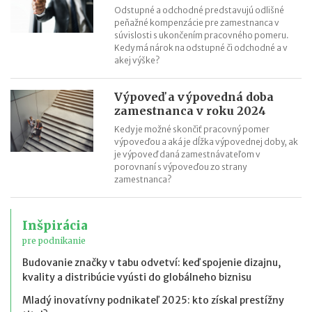
Odstupné a odchodné predstavujú odlišné
peňažné kompenzácie pre zamestnanca v
súvislosti s ukončením pracovného pomeru.
Kedy má nárok na odstupné či odchodné a v
akej výške?
Výpoveď a výpovedná doba
zamestnanca v roku 2024
Kedy je možné skončiť pracovný pomer
výpoveďou a aká je dĺžka výpovednej doby, ak
je výpoveď daná zamestnávateľom v
porovnaní s výpoveďou zo strany
zamestnanca?
Inšpirácia
pre podnikanie
Budovanie značky v tabu odvetví: keď spojenie dizajnu,
kvality a distribúcie vyústi do globálneho biznisu
Mladý inovatívny podnikateľ 2025: kto získal prestížny