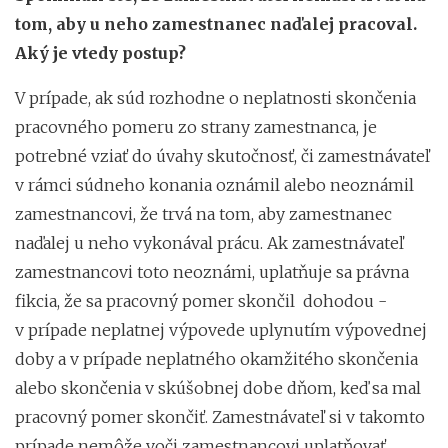
tom, aby u neho zamestnanec naďalej pracoval.
Aký je vtedy postup?
V prípade, ak súd rozhodne o neplatnosti skončenia
pracovného pomeru zo strany zamestnanca, je
potrebné vziať do úvahy skutočnosť, či zamestnávateľ
v rámci súdneho konania oznámil alebo neoznámil
zamestnancovi, že trvá na tom, aby zamestnanec
naďalej u neho vykonával prácu. Ak zamestnávateľ
zamestnancovi toto neoznámi, uplatňuje sa právna
fikcia, že sa pracovný pomer skončil dohodou -
v prípade neplatnej výpovede uplynutím výpovednej
doby a v prípade neplatného okamžitého skončenia
alebo skončenia v skúšobnej dobe dňom, keď sa mal
pracovný pomer skončiť. Zamestnávateľ si v takomto
prípade nemôže voči zamestnancovi uplatňovať