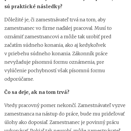
sú praktické následky?
Dôležité je, či zamestnávateľ trvá na tom, aby
zamestnanec vo firme naďalej pracoval. Musí to
oznámiť zamestnancovi a môže tak urobiť pred
začatím súdneho konania, ako aj kedykoľvek
v priebehu súdneho konania. Zákonník práce
nevyžaduje písomnú formu oznámenia, pre
vylúčenie pochybností však písomnú formu
odporúčame.
Čo sa deje, ak na tom trvá?
Vtedy pracovný pomer nekončí. Zamestnávateľ vyzve
zamestnanca na nástup do práce, bude mu prideľovať
úlohy ako doposiaľ. Zamestnanec je povinný prácu
vykonávať. Pokiaľ tak neurobí, môže zamestnávateľ