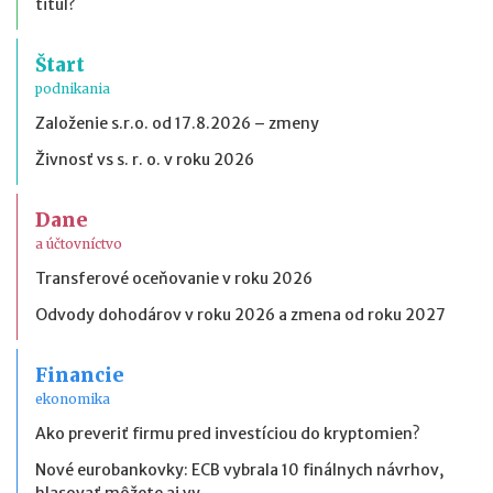
titul?
Štart
podnikania
Založenie s.r.o. od 17.8.2026 – zmeny
Živnosť vs s. r. o. v roku 2026
Dane
a účtovníctvo
Transferové oceňovanie v roku 2026
Odvody dohodárov v roku 2026 a zmena od roku 2027
Financie
ekonomika
Ako preveriť firmu pred investíciou do kryptomien?
Nové eurobankovky: ECB vybrala 10 finálnych návrhov,
hlasovať môžete aj vy