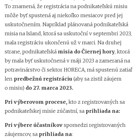
To znamená, že registrácia na podnikateľskú misiu
môže byť spustená aj niekoľko mesiacov pred jej
uskutočnením. Napríklad plánovaná podnikateľská
misia na Island, ktorá sa uskutoční v septembri 2023,
mala registráciu ukončenú už v marci. Na druhej
strane, podnikateľská
misia do Čiernej hory
, ktorá
by mala byť uskutočnená v máji 2023 a zameraná na
potravinárstvo či sektor HORECA, má spustenú zatiaľ
len
predbežnú registráciu
(aby sa zistil záujem
o misiu)
do 27. marca 2023.
Pri výberovom procese,
kto z registrovaných sa
podnikateľskej misie zúčastní, sa
prihliada na:
Pri výbere účastníkov
spomedzi registrovaných
záujemcov, sa
prihliada na
: