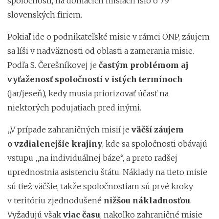
spoločností, na domácich misiách išlo o 79
slovenských firiem.
Pokiaľ ide o podnikateľské misie v rámci ONP, záujem
sa líši v nadväznosti od oblasti a zamerania misie.
Podľa S. Čerešníkovej je
častým problémom aj
vyťaženosť spoločností v istých termínoch
(jar/jeseň), kedy musia priorizovať účasť na
niektorých podujatiach pred inými.
„V prípade zahraničných misií je
väčší záujem
o vzdialenejšie krajiny
, kde sa spoločnosti obávajú
vstupu „na individuálnej báze“, a preto radšej
uprednostnia asistenciu štátu. Náklady na tieto misie
sú tiež väčšie, takže spoločnostiam sú prvé kroky
v teritóriu zjednodušené
nižšou nákladnosťou
.
Vyžadujú však
viac času
, nakoľko zahraničné misie