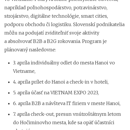
napríklad poľnohospodárstvo, potravinárstvo,
strojárstvo, digitálne technológie, smart cities,
podporu obchodu či logistiku. Slovenskí podnikatelia
môžu na podujatí zviditeľniť svoje aktivity
a absolvovať B2B a B2G rokovania. Program je
plánovaný nasledovne:
3. apríla individuálny odlet do mesta Hanoi vo
Vietname,
4. apríla prílet do Hanoi a check-in v hoteli,
5. apríla účasť na VIETNAM EXPO 2023,
6. apríla B2B a návšteva IT firiem v meste Hanoi,
7. apríla check-out, presun vnútroštátnym letom
do Hočiminovho mesta, kde sa opäť účastníci