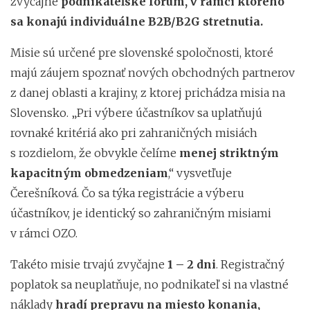
zvyčajne
podnikateľské fórum, v rámci ktorého
sa konajú individuálne B2B/B2G stretnutia.
Misie sú určené pre slovenské spoločnosti, ktoré
majú záujem spoznať nových obchodných partnerov
z danej oblasti a krajiny, z ktorej prichádza misia na
Slovensko. „Pri výbere účastníkov sa uplatňujú
rovnaké kritériá ako pri zahraničných misiách
s rozdielom, že obvykle čelíme
menej striktným
kapacitným obmedzeniam
,“ vysvetľuje
Čerešníková. Čo sa týka registrácie a výberu
účastníkov, je identický so zahraničným misiami
v rámci OZO.
Takéto misie trvajú zvyčajne
1 – 2 dni
. Registračný
poplatok sa neuplatňuje, no podnikateľ si na vlastné
náklady
hradí prepravu na miesto konania,