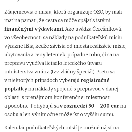
Záujemcovia o misiu, ktorú organizuje OZO, by mali
mať na pamäti, že cesta sa môže spájať s istými
finančnými výdavkami
. Ako uvádza Čerešníková,
vo všeobecnosti sa náklady na podnikateľskú misiu
výrazne líšia, keďže závisia od miesta realizácie misie,
ubytovania a ceny leteniek, prípadne toho, či sa na
prepravu využíva lietadlo leteckého útvaru
ministerstva vnútra (tzv. vládny špeciál). Preto sa
v niektorých prípadoch vyberajú
registračné
poplatky
na náklady spojené s prepravou v danej
oblasti, s prenájmom konferenčnej miestnosti
a podobne. Pohybujú sa
v rozmedzí 50 – 200 eur
na
osobu a len výnimočne môže ísť o vyššiu sumu.
Kalendár podnikateľských misií je možné nájsť na