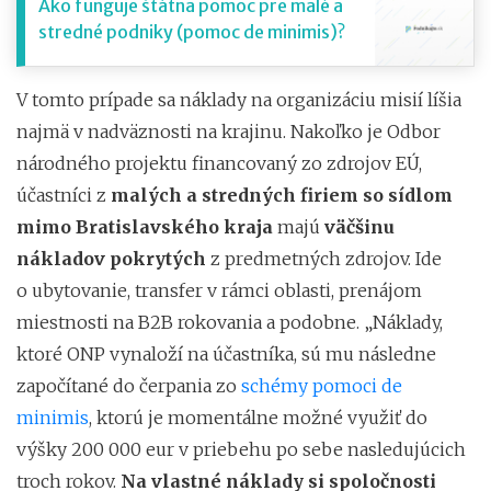
Ako funguje štátna pomoc pre malé a
stredné podniky (pomoc de minimis)?
V tomto prípade sa náklady na organizáciu misií líšia
najmä v nadväznosti na krajinu. Nakoľko je Odbor
národného projektu financovaný zo zdrojov EÚ,
účastníci z
malých a stredných firiem so sídlom
mimo Bratislavského kraja
majú
väčšinu
nákladov pokrytých
z predmetných zdrojov. Ide
o ubytovanie, transfer v rámci oblasti, prenájom
miestnosti na B2B rokovania a podobne. „Náklady,
ktoré ONP vynaloží na účastníka, sú mu následne
započítané do čerpania zo
schémy pomoci de
minimis
, ktorú je momentálne možné využiť do
výšky 200 000 eur v priebehu po sebe nasledujúcich
troch rokov.
Na vlastné náklady si spoločnosti