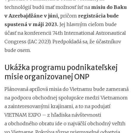
technológií budú mať možnosť ísť na
misiu do Baku
v Azerbajdžáne v júni,
pričom
registrácia bude
spustená v máji 2023.
Jej hlavným cieľom bude
účasť na konferencii 74th International Astronautical
Congress (IAC 2023). Predpokladá sa, že účastníkov
bude osem.
Ukážka programu podnikateľskej
misie organizovanej ONP
Plánovaná aprílová misia do Vietnamu bude zameraná
na podporu obchodnej spolupráce medzi Vietnamom
a zainteresovanými krajinami, a to na podujatí
VIETNAM EXPO – z hľadiska návštevnosti
a obchodného obratu ide o najväčší obchodný veľtrh
vo Vietname. Pokrýva rôzne priemyselné odvetvia,