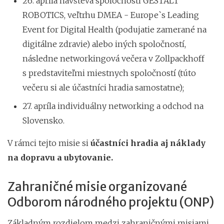
26. apríla návšteva spoločnosti GESTALT
ROBOTICS, veľtrhu DMEA - Europe`s Leading
Event for Digital Health (podujatie zamerané na
digitálne zdravie) alebo iných spoločností,
následne networkingová večera v Zollpackhoff
s predstaviteľmi miestnych spoločností (túto
večeru si ale účastníci hradia samostatne);
27. apríla individuálny networking a odchod na
Slovensko.
V rámci tejto misie si
účastníci hradia aj náklady
na dopravu a ubytovanie.
Zahraničné misie organizované
Odborom národného projektu (ONP)
Základným rozdielom medzi zahraničnými misiami