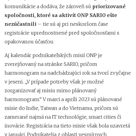
komunikácie a dodáva, že zároveň sú
priorizované
spoločnosti, ktoré sa aktivít ONP SARIO ešte
nezúčastnili
– tie sú aj pri neskoršom čase
registrácie uprednostnené pred spoločnosťami s
opakovanou účasťou.
Aj kalendár podnikateľských misií ONP je
zverejňovaný na stránke SARIO, pričom
harmonogram na nadchádzajúci rok sa tvorí zvyčajne
v jeseni. „V prípade potreby však je možné
zorganizovať aj misiu mimo plánovaný
harmonogram.“ V marci a apríli 2023 sú plánované
misie do Indie, Taiwan a do Vietnamu, pričom sú
zamerané najmä na IT technológie, smart cities či
inovácie. Registrácia na tieto misie však bola uzavretá
v januári. Podnikatelia z oblasti vesmírnych