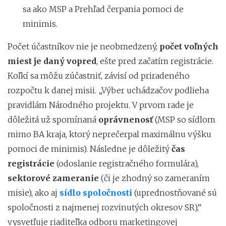
sa ako MSP a Prehľad čerpania pomoci de
minimis.
Počet účastníkov nie je neobmedzený,
počet voľných
miest je daný vopred
, ešte pred začatím registrácie.
Koľkí sa môžu zúčastniť, závisí od priradeného
rozpočtu k danej misii. „Výber uchádzačov podlieha
pravidlám Národného projektu. V prvom rade je
dôležitá už spomínaná
oprávnenosť
(MSP so sídlom
mimo BA kraja, ktorý neprečerpal maximálnu výšku
pomoci de minimis). Následne je dôležitý
čas
registrácie
(odoslanie registračného formulára),
sektorové zameranie
(či je zhodný so zameraním
misie), ako aj
sídlo spoločnosti
(uprednostňované sú
spoločnosti z najmenej rozvinutých okresov SR),“
vysvetľuje riaditeľka odboru marketingovej