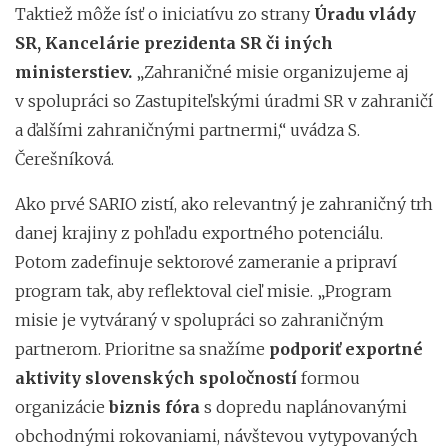
Taktiež môže ísť o iniciatívu zo strany
Úradu vlády
SR, Kancelárie prezidenta SR či iných
ministerstiev.
„Zahraničné misie organizujeme aj
v spolupráci so Zastupiteľskými úradmi SR v zahraničí
a ďalšími zahraničnými partnermi,“ uvádza S.
Čerešníková.
Ako prvé SARIO zistí, ako relevantný je zahraničný trh
danej krajiny z pohľadu exportného potenciálu.
Potom zadefinuje sektorové zameranie a pripraví
program tak, aby reflektoval cieľ misie. „Program
misie je vytváraný v spolupráci so zahraničným
partnerom. Prioritne sa snažíme
podporiť exportné
aktivity slovenských spoločností
formou
organizácie
biznis fóra
s dopredu naplánovanými
obchodnými rokovaniami, návštevou vytypovaných