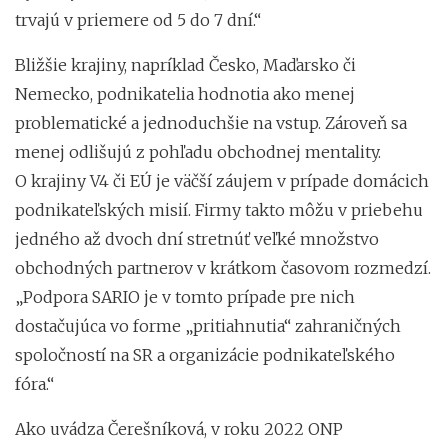
trvajú v priemere od 5 do 7 dní.“
Bližšie krajiny, napríklad Česko, Maďarsko či
Nemecko, podnikatelia hodnotia ako menej
problematické a jednoduchšie na vstup. Zároveň sa
menej odlišujú z pohľadu obchodnej mentality.
O krajiny V4 či EÚ je väčší záujem v prípade domácich
podnikateľských misií. Firmy takto môžu v priebehu
jedného až dvoch dní stretnúť veľké množstvo
obchodných partnerov v krátkom časovom rozmedzí.
„Podpora SARIO je v tomto prípade pre nich
dostačujúca vo forme „pritiahnutia“ zahraničných
spoločností na SR a organizácie podnikateľského
fóra.“
Ako uvádza Čerešníková, v roku 2022 ONP