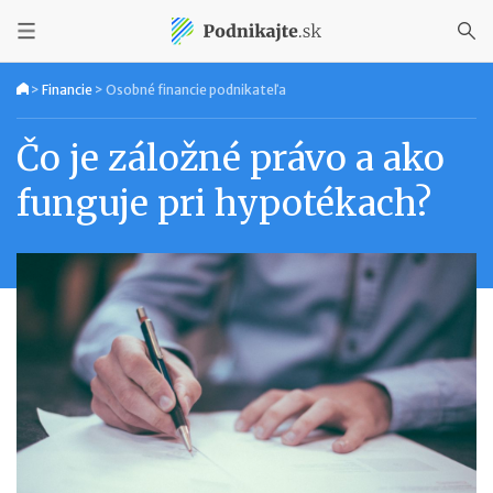
>
Financie
>
Osobné financie podnikateľa
Čo je záložné právo a ako
funguje pri hypotékach?