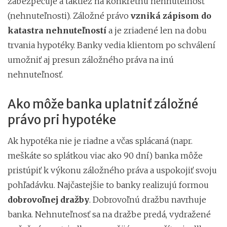
zabezpečuje a taktiež na konkrétnu nehnuteľnosť
(nehnuteľnosti). Záložné právo
vzniká zápisom do
katastra nehnuteľností
a je zriadené len na dobu
trvania hypotéky. Banky vedia klientom po schválení
umožniť aj presun záložného práva na inú
nehnuteľnosť.
Ako môže banka uplatniť záložné
právo pri hypotéke
Ak hypotéka nie je riadne a včas splácaná (napr.
meškáte so splátkou viac ako 90 dní) banka môže
pristúpiť k výkonu záložného práva a uspokojiť svoju
pohľadávku. Najčastejšie to banky realizujú formou
dobrovoľnej dražby
. Dobrovoľnú dražbu navrhuje
banka. Nehnuteľnosť sa na dražbe predá, vydražené