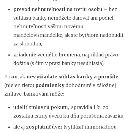
prevod nehnuteľnosti na tretiu osobu
– bez
súhlasu banky nemôžete darovať ani podiel
nehnuteľnosti vášmu novému
manželovi/manželke, ak ste byt/dom nadobudli
za slobodna,
zriadenie vecného bremena
, napríklad právo
dožitia (s čím v praxi banky nesúhlasia).
Pozor, ak
nevyžiadate súhlas banky a porušíte
(nielen tieto)
podmienky
dohodnuté v záložnej
zmluve, banka vám môže:
udeliť zmluvnú pokutu
,
spravidla 1 % zo
zostatku istiny úveru ku dňu porušenia záväzku,
ale aj
zosplatniť úver
(vyhlásiť mimoriadnou