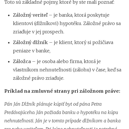
Toto sú základné pojmy, ktoré by ste mali poznať:
Záložný veriteľ
– je banka, ktorá poskytuje
klientovi (dlžníkovi) hypotéku. Záložné právo sa
zriaďuje v jej prospech.
Záložný dlžník
– je klient, ktorý si požičiava
peniaze v banke,
Záložca
– je osoba alebo firma, ktorá je
vlastníkom nehnuteľnosti (zálohu) v čase, keď sa
záložné právo zriaďuje.
Príklad na zmluvné strany pri záložnom práve:
Pán Ján Dlžník plánuje kúpiť byt od pána Petra
Predávajúceho. Ján požiada banku o hypotéku na kúpu
nehnuteľnosti. Ján je v tomto prípade dlžníkom a banka
pre neho veriteľom. Pri kúpe nehnuteľnosti je potrebné,