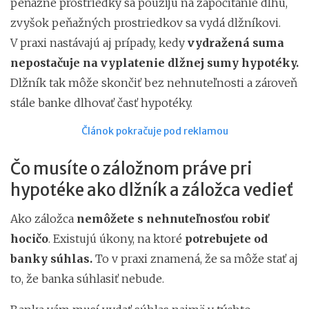
peňažné prostriedky sa použijú na započítanie dlhu,
zvyšok peňažných prostriedkov sa vydá dlžníkovi.
V praxi nastávajú aj prípady, kedy
vydražená suma
nepostačuje na vyplatenie dlžnej sumy hypotéky.
Dlžník tak môže skončiť bez nehnuteľnosti a zároveň
stále banke dlhovať časť hypotéky.
Článok pokračuje pod reklamou
Čo musíte o záložnom práve pri
hypotéke ako dlžník a záložca vedieť
Ako záložca
nemôžete s nehnuteľnosťou robiť
hocičo
. Existujú úkony, na ktoré
potrebujete od
banky súhlas.
To v praxi znamená, že sa môže stať aj
to, že banka súhlasiť nebude.