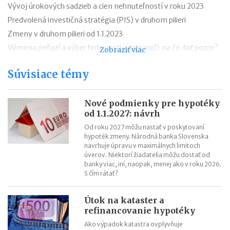
Vývoj úrokových sadzieb a cien nehnuteľností v roku 2023
Predvolená investičná stratégia (PIS) v druhom pilieri
Zmeny v druhom pilieri od 1.1.2023
Výmena peňazí a výber hotovosti v zahraničí: na čo dať pozor?
Zobraziť viac
AXA DSS či DSS Poštovej banky už budete hľadať márne
Súvisiace témy
Ako zistím, či mám druhý pilier?
Daňový bonus na zaplatené úroky z hypotéky v roku 2022
Nové podmienky pre hypotéky
Daňový bonus na zaplatené úroky z hypotéky v praxi
od 1.1.2027: návrh
Od roku 2027 môžu nastať v poskytovaní
hypoték zmeny. Národná banka Slovenska
navrhuje úpravu v maximálnych limitoch
úverov. Niektorí žiadatelia môžu dostať od
banky viac, iní, naopak, menej ako v roku 2026.
S čím rátať?
Útok na kataster a
refinancovanie hypotéky
Ako výpadok katastra ovplyvňuje