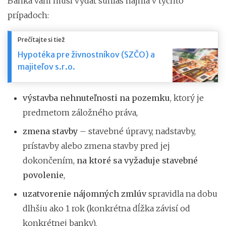
Banka vám musí vydať súhlas najmä v týchto
prípadoch:
Prečítajte si tiež
Hypotéka pre živnostníkov (SZČO) a
majiteľov s.r.o.
výstavba nehnuteľnosti na pozemku
, ktorý je
predmetom záložného práva,
zmena stavby
– stavebné úpravy, nadstavby,
prístavby alebo zmena stavby pred jej
dokončením,
na ktoré sa vyžaduje stavebné
povolenie
,
uzatvorenie nájomných zmlúv
spravidla na dobu
dlhšiu ako 1 rok (konkrétna dĺžka závisí od
konkrétnej banky),